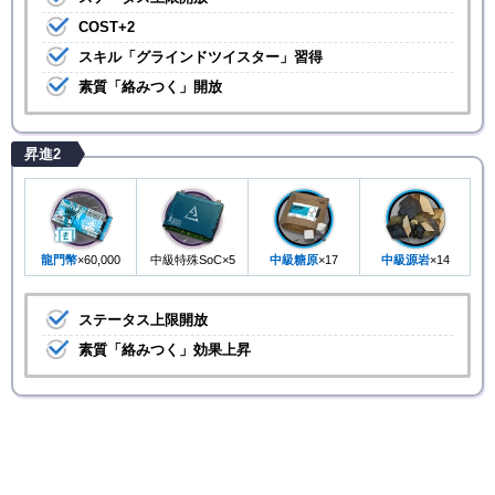
COST+2
スキル「グラインドツイスター」習得
素質「絡みつく」開放
昇進2
龍門幣
×60,000
中級特殊SoC×5
中級糖原
×17
中級源岩
×14
ステータス上限開放
素質「絡みつく」効果上昇