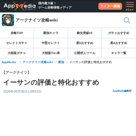
国内最大級！
ライター募集
ゲーム攻略情報メディア
アークナイツ攻略wiki
攻略TOP
最強キャラ
鋒矢突破#2
ガチャおすすめ
セレクトガチャ
中堅セレクト
星5おすすめ
星4おすすめ
大陸版ガチャ
大陸版Tier表
公開求人ツール
キャラ一覧
AppMedia
アークナイツ攻略wiki
最強
イーサンの評価と特化おすすめ
【アークナイツ】
イーサンの評価と特化おすすめ
2026年08月06日11時53分
AppMedia編集部