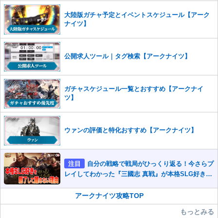
また、過度な利用規約の違反や、弊社に損害の及ぶ内容の書き込みがあ
大陸版ガチャ予定とイベントスケジュール【アーク
った場合は、法的措置をとらせていただく場合もございますので、あら
ナイツ】
かじめご理解くださいませ。
公開求人ツール｜タグ検索【アークナイツ】
ガチャスケジュール一覧とおすすめ【アークナイ
ツ】
ウァンの評価と特化おすすめ【アークナイツ】
注目
自分の戦略で戦局がひっくり返る！今さらプ
レイしてわかった『三國志 真戦』が本格SLG好きを
魅了して離さないワケ
アークナイツ攻略TOP
もっとみる