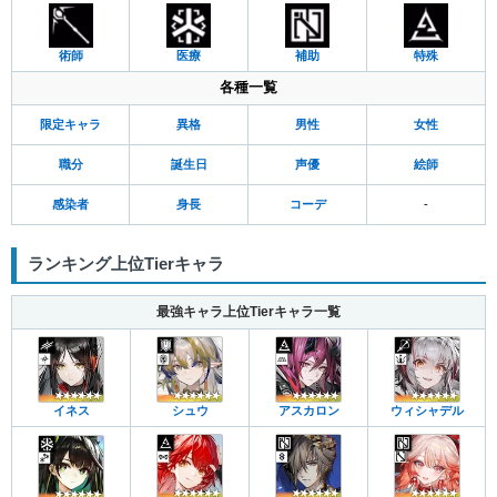
術師
医療
補助
特殊
各種一覧
限定キャラ
異格
男性
女性
職分
誕生日
声優
絵師
感染者
身長
コーデ
-
ランキング上位Tierキャラ
最強キャラ上位Tierキャラ一覧
イネス
シュウ
アスカロン
ウィシャデル