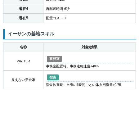
潜在4
再配置時間-6秒
潜在5
配置コスト-1
イーサンの基地スキル
名称
対象/効果
事務室
WRITER
事務室配置時、事務連絡速度+40%
宿舎
見えない美食家
宿舎休養時、自身の1時間ごとの体力回復量+0.75