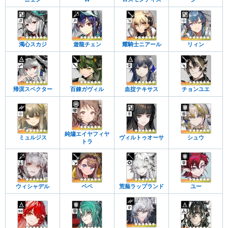
濁心スカジ
遊龍チェン
耀騎士ニアール
リィン
帰溟スペクター
百錬ガヴィル
血掟テキサス
チョンユエ
純燼エイヤフィヤ
ミュルジス
ヴィルトゥオーサ
シュウ
トラ
ウィシャデル
ペペ
荒蕪ラップランド
ユー