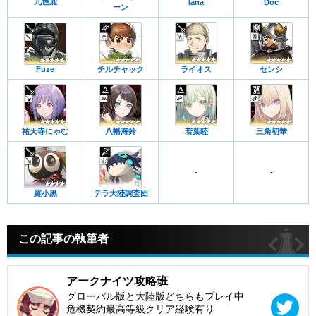
九色鹿
Iana
Doc
ーン
Fuze
チルチャック
ライオス
センシ
祐天寺にゃむ
八幡海鈴
若葉睦
三角初華
-
-
羅小黒
テラ大陸調査団
この記事の執筆者
アークナイツ攻略班
グローバル版と大陸版どちらもプレイ中
危機契約最高等級クリア経験有り