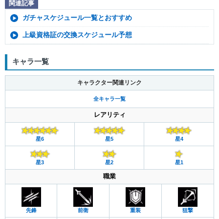
関連記事
ガチャスケジュール一覧とおすすめ
上級資格証の交換スケジュール予想
キャラ一覧
キャラクター関連リンク
全キャラ一覧
レアリティ
星6
星5
星4
星3
星2
星1
職業
先鋒
前衛
重装
狙撃