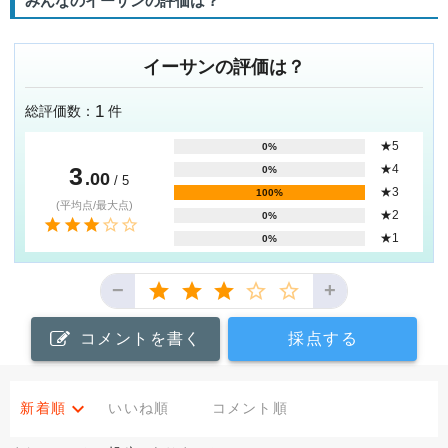
みんなのイーサンの評価は？
イーサンの評価は？
1
総評価数：
件
★5
0%
3
★4
0%
.00
/ 5
★3
100%
(平均点/最大点)
★2
0%
★1
0%
−
+
コメントを書く
採点する
新着順
いいね順
コメント順