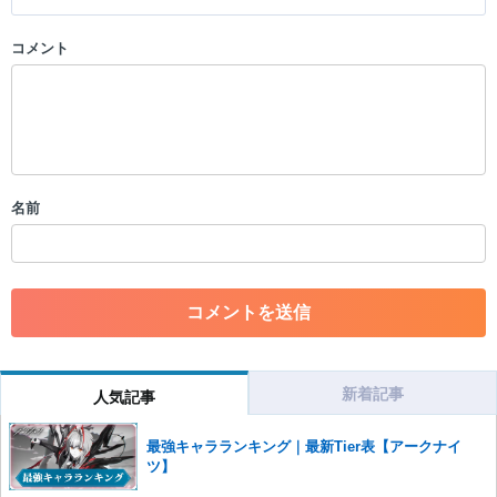
コメント
以下の書き込みを禁止とし、場合によってはコメント削除や書き込み制
限を行う可能性がございます。 あらかじめご了承ください。
・公序良俗に反する投稿
・スパムなど、記事内容と関係のない投稿
・誰かになりすます行為
・個人情報の投稿や、他者のプライバシーを侵害する投稿
名前
・一度削除された投稿を再び投稿すること
・外部サイトへの誘導や宣伝
・アカウントの売買など金銭が絡む内容の投稿
・各ゲームのネタバレを含む内容の投稿
・その他、管理者が不適切と判断した投稿
コメントの削除につきましては下記フォームより申請をいた
だけますでしょうか。
新着記事
人気記事
コメントの削除を申請する
※投稿内容を確認後、順次対応さ
せていただきます。ご了承ください。
最強キャラランキング｜最新Tier表【アークナイ
※一度削除したコメントは復元ができませんのでご注意くだ
ツ】
さい。