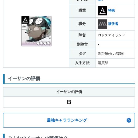
職業
特殊
職分
潜伏者
陣営
ロドスアイランド
副陣営
-
タグ
近距離/火力/牽制
入手方法
購買部
イーサンの評価
イーサンの評価
B
最強キャラランキング