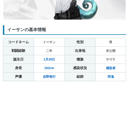
イーサンの基本情報
コードネーム
性別
イーサン
男
戦闘経験
出身地
二年
非公開
誕生日
種族
1月29日
サヴラ
身長
感染状況
163cm
感染者
声優
絵師
吉野裕行
阿鬼