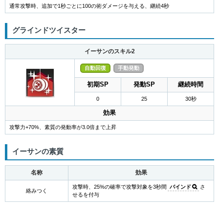
通常攻撃時、追加で1秒ごとに100の術ダメージを与える、継続4秒
グラインドツイスター
イーサンのスキル2
自動回復
手動発動
初期SP
発動SP
継続時間
0
25
30秒
効果
攻撃力+70%、素質の発動率が3.0倍まで上昇
イーサンの素質
名称
効果
攻撃時、25%の確率で攻撃対象を3秒間
バインド
さ
絡みつく
せるを付与