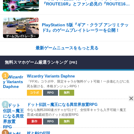
『ROUTE16R』とファン必見の『ROUTE16
COLLECTION』が同時発売
PlayStation 5版『ギア・クラブ アンリミテッ
ド3』のゲームプレイトレーラーを公開！
最新ゲームニュースをもっと見る
無料スマホゲーム厳選ランキング
【PR】
1
Wizardry Variants Daphne
『FFXI』コラボ中、限定キャラが無料ゲット可能！一歩進むたびに生
死を賭ける、本格ダンジョンRPG！
コラボ
RPG
無料
2
ドット伝説～魔王になる異世界放置RPG
今なら無料2000連ガチャが引けて、全恒常キャラも入手可能！魔王
育成×箱庭経営のドット絵放置RPG
新作
RPG
無料
3
杖と剣の伝説