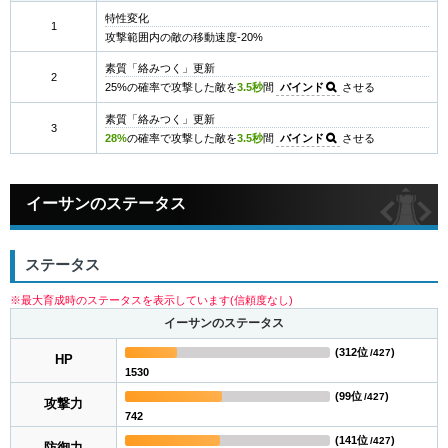
特性変化
1
攻撃範囲内の敵の移動速度-20%
素質「絡みつく」更新
2
25%の確率で攻撃した敵を
3.5秒
間
バインド
させる
素質「絡みつく」更新
3
28%
の確率で攻撃した敵を
3.5秒
間
バインド
させる
イーサンのステータス
ステータス
※最大育成時のステータスを表示しています(信頼度なし)
イーサンのステータス
(
312位
)
/427
HP
1530
(
99位
)
/427
攻撃力
742
(
141位
)
/427