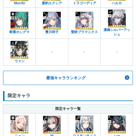
Mon3tr
新約エクシア
トラゴーディア
ハルカ
凛御シルバーアッ
斬業ホシグマ
豊川祥子
聖聆プラマニクス
シュ
-
-
-
ウァン
最強キャラランキング
限定キャラ
限定キャラ一覧
ニェン
W
ロスモンティス
シー