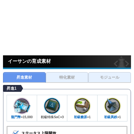
イーサンの育成素材
昇進素材
特化素材
モジュール
昇進1
龍門幣
×15,000
初級特殊SoC×3
初級糖原
×1
初級異鉄
×1
ステータス上限開放