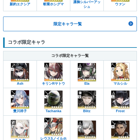
凛御シルバーアッ
新約エクシア
斬業ホシグマ
ウァン
シュ
限定キャラ一覧
コラボ限定キャラ
コラボ限定キャラ一覧
Ash
キリンRヤトウ
Ela
マルシル
豊川祥子
Tachanka
Blitz
Frost
レウスSノイルホ