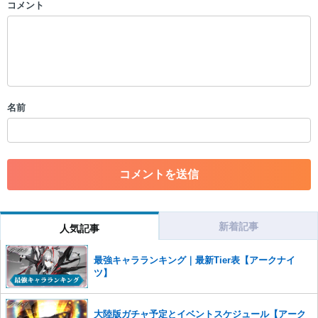
コメント
以下の書き込みを禁止とし、場合によってはコメント削除や書き込み制
限を行う可能性がございます。 あらかじめご了承ください。
・公序良俗に反する投稿
・スパムなど、記事内容と関係のない投稿
・誰かになりすます行為
・個人情報の投稿や、他者のプライバシーを侵害する投稿
名前
・一度削除された投稿を再び投稿すること
・外部サイトへの誘導や宣伝
・アカウントの売買など金銭が絡む内容の投稿
・各ゲームのネタバレを含む内容の投稿
・その他、管理者が不適切と判断した投稿
コメントの削除につきましては下記フォームより申請をいた
だけますでしょうか。
新着記事
人気記事
コメントの削除を申請する
※投稿内容を確認後、順次対応さ
せていただきます。ご了承ください。
最強キャラランキング｜最新Tier表【アークナイ
※一度削除したコメントは復元ができませんのでご注意くだ
ツ】
さい。
また、過度な利用規約の違反や、弊社に損害の及ぶ内容の書き込みがあ
大陸版ガチャ予定とイベントスケジュール【アーク