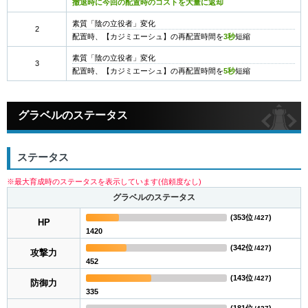
撤退時に今回の配置時のコストを大量に返却
素質「陰の立役者」変化
2
配置時、【カジミエーシュ】の再配置時間を
3秒
短縮
素質「陰の立役者」変化
3
配置時、【カジミエーシュ】の再配置時間を
5秒
短縮
グラベルのステータス
ステータス
※最大育成時のステータスを表示しています(信頼度なし)
グラベルのステータス
(
353位
)
/427
HP
1420
(
342位
)
/427
攻撃力
452
(
143位
)
/427
防御力
335