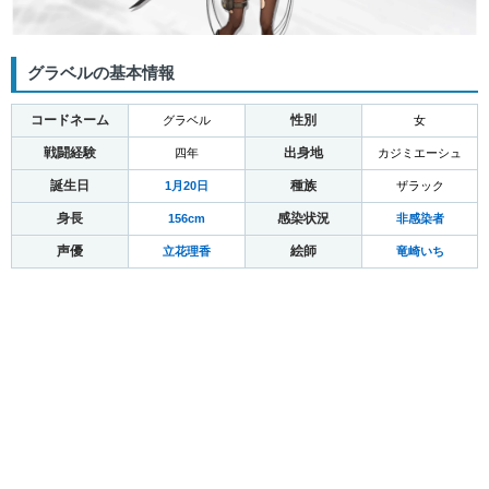
グラベルの基本情報
コードネーム
性別
グラベル
女
戦闘経験
出身地
四年
カジミエーシュ
誕生日
種族
1月20日
ザラック
身長
感染状況
156cm
非感染者
声優
絵師
立花理香
竜崎いち