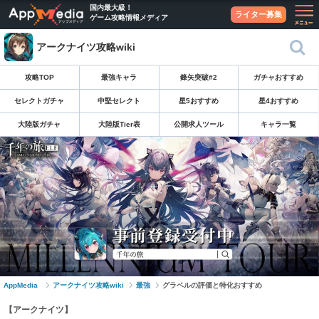
国内最大級！
ライター募集
ゲーム攻略情報メディア
アークナイツ攻略wiki
攻略TOP
最強キャラ
鋒矢突破#2
ガチャおすすめ
セレクトガチャ
中堅セレクト
星5おすすめ
星4おすすめ
大陸版ガチャ
大陸版Tier表
公開求人ツール
キャラ一覧
AppMedia
アークナイツ攻略wiki
最強
グラベルの評価と特化おすすめ
【アークナイツ】