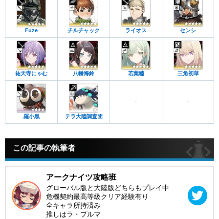
Fuze
チルチャック
ライオス
センシ
祐天寺にゃむ
八幡海鈴
若葉睦
三角初華
-
-
羅小黒
テラ大陸調査団
この記事の執筆者
アークナイツ攻略班
グローバル版と大陸版どちらもプレイ中
危機契約最高等級クリア経験有り
全キャラ所持済み
推しはラ・プルマ