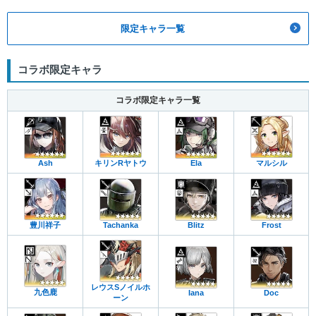
限定キャラ一覧
コラボ限定キャラ
コラボ限定キャラ一覧
Ash
キリンRヤトウ
Ela
マルシル
豊川祥子
Tachanka
Blitz
Frost
レウスSノイルホ
九色鹿
Iana
Doc
ーン