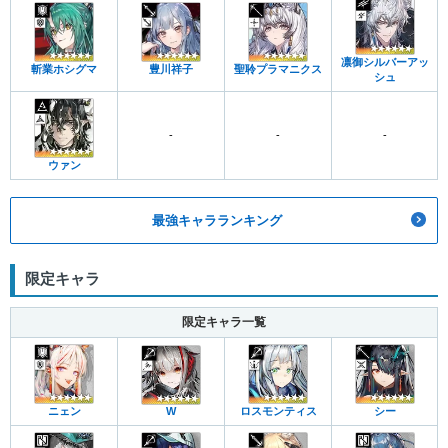
凛御シルバーアッ
斬業ホシグマ
豊川祥子
聖聆プラマニクス
シュ
-
-
-
ウァン
最強キャラランキング
限定キャラ
限定キャラ一覧
ニェン
W
ロスモンティス
シー