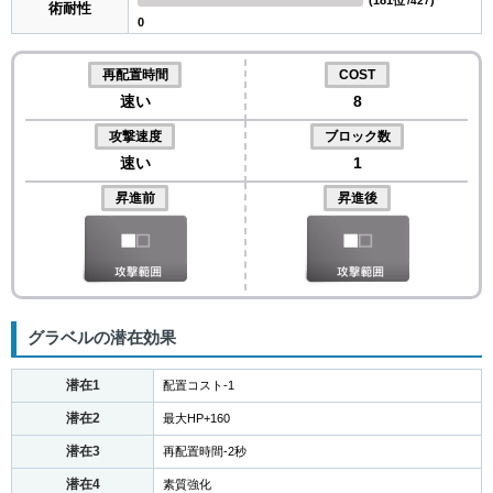
(
181位
)
/427
術耐性
0
再配置時間
COST
速い
8
攻撃速度
ブロック数
速い
1
昇進前
昇進後
グラベルの潜在効果
潜在1
配置コスト-1
潜在2
最大HP+160
潜在3
再配置時間-2秒
潜在4
素質強化