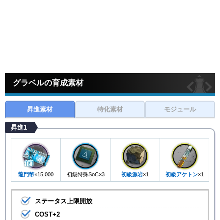
グラベルの育成素材
昇進素材
特化素材
モジュール
昇進1
龍門幣
×15,000
初級特殊SoC×3
初級源岩
×1
初級アケトン
×1
ステータス上限開放
COST+2