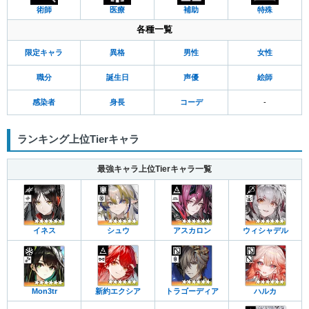
術師
医療
補助
特殊
各種一覧
限定キャラ
異格
男性
女性
職分
誕生日
声優
絵師
感染者
身長
コーデ
-
ランキング上位Tierキャラ
最強キャラ上位Tierキャラ一覧
イネス
シュウ
アスカロン
ウィシャデル
Mon3tr
新約エクシア
トラゴーディア
ハルカ