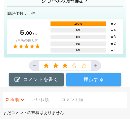
グラベルの評価は？
1
総評価数：
件
★5
100%
5
★4
0%
.00
/ 5
★3
0%
(平均点/最大点)
★2
0%
★1
0%
−
+
コメントを書く
採点する
新着順
いいね順
コメント順
まだコメントの投稿はありません