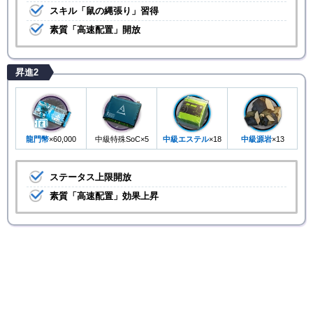
スキル「鼠の縄張り」習得
素質「高速配置」開放
昇進2
龍門幣
×60,000
中級特殊SoC×5
中級エステル
×18
中級源岩
×13
ステータス上限開放
素質「高速配置」効果上昇