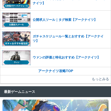
った場合は、法的措置をとらせていただく場合もございますので、あら
ナイツ】
かじめご理解くださいませ。
公開求人ツール｜タグ検索【アークナイツ】
ガチャスケジュール一覧とおすすめ【アークナイ
ツ】
ウァンの評価と特化おすすめ【アークナイツ】
アークナイツ攻略TOP
もっとみる
最新ゲームニュース