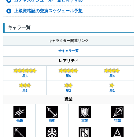
上級資格証の交換スケジュール予想
キャラ一覧
キャラクター関連リンク
全キャラ一覧
レアリティ
星6
星5
星4
星3
星2
星1
職業
先鋒
前衛
重装
狙撃