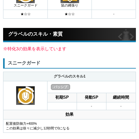
スニークガード
鼠の縄張り
グラベルのスキル・素質
※特化3の効果を表示しています
スニークガード
グラベルのスキル1
パッシブ
初期SP
発動SP
継続時間
-
-
効果
配置後防御力+400%
この効果は徐々に減少し12秒間で0になる