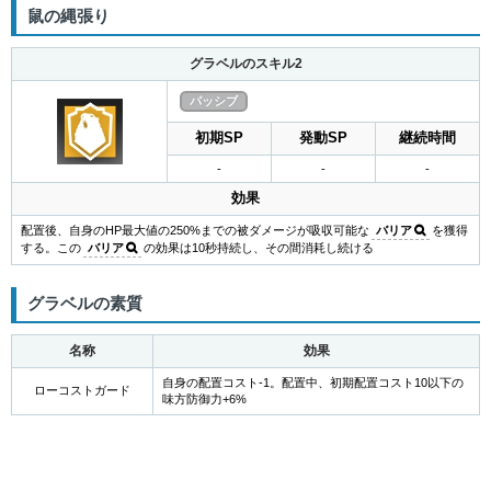
鼠の縄張り
グラベルのスキル2
パッシブ
初期SP
発動SP
継続時間
-
-
-
効果
配置後、自身のHP最大値の250%までの被ダメージが吸収可能な
バリア
を獲得
する。この
バリア
の効果は10秒持続し、その間消耗し続ける
グラベルの素質
名称
効果
自身の配置コスト-1。配置中、初期配置コスト10以下の
ローコストガード
味方防御力+6%