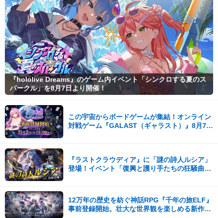
『hololive Dreams』のゲーム内イベント「シンクロする夏のス
パークル」を8月7日より開催！
この宇宙からボードゲームが集結！オンライン
対戦ゲーム『GALAST（ギャラスト）』8月7日
(金)より事前登録開始！
『ラストクラウディア』に「謎の詩人ルシア」
登場！イベント「復興と護り手たちの狂騒曲」
も開催中!!
12万年の歴史を紡ぐ神話RPG『千年の旅ELF』
事前登録開始。壮大な世界観を楽しめる新作ス
マホゲーム！