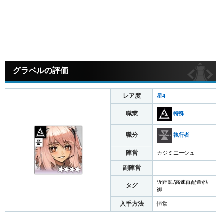
グラベルの評価
レア度
星4
職業
特殊
職分
執行者
陣営
カジミエーシュ
副陣営
-
近距離/高速再配置/防
タグ
御
入手方法
恒常