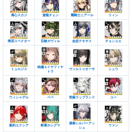
濁心スカジ
遊龍チェン
耀騎士ニアール
リィン
帰溟スペクター
百錬ガヴィル
血掟テキサス
チョンユエ
純燼エイヤフィヤ
ミュルジス
ヴィルトゥオーサ
シュウ
トラ
ウィシャデル
ペペ
荒蕪ラップランド
ユー
凛御シルバーアッ
新約エクシア
斬業ホシグマ
ウァン
シュ