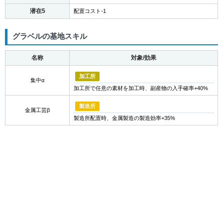
潜在5
配置コスト-1
グラベルの基地スキル
名称
対象/効果
加工所
集中α
加工所で任意の素材を加工時、副産物の入手確率+40%
製造所
金属工芸β
製造所配置時、金属製造の製造効率+35%