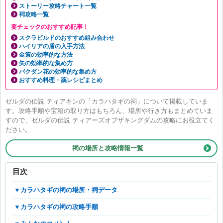
ストーリー攻略チャート一覧
祠攻略一覧
要チェックのおすすめ記事！
スクラビルドのおすすめ組み合わせ
ハイリアの盾の入手方法
金策の効率的な方法
矢の効率的な集め方
バクダン花の効率的な集め方
おすすめ料理・薬レシピまとめ
ゼルダの伝説 ティアキンの「カラハタギの祠」について掲載していま
す。攻略手順や宝箱の取り方はもちろん、場所や行き方もまとめていま
すので、ゼルダの伝説 ティアーズオブザキングダムの攻略にお役立てく
ださい。
ゲルド高地 鳥望台
祠の場所と攻略情報一覧
イーガ団のアジト
ロツマムの祠
目次
▼カラハタギの祠の場所・祠データ
▼カラハタギの祠の攻略手順