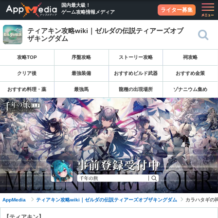
国内最大級！
ライター募集
ゲーム攻略情報メディア
ガタキサの祠
リトの村
ティアキン攻略wiki｜ゼルダの伝説ティアーズオブ
シロツメ新聞社
ザキングダム
攻略TOP
序盤攻略
ストーリー攻略
祠攻略
オロ
クリア後
最強装備
おすすめビルド武器
おすすめ金策
おすすめ料理・薬
最強馬
龍種の出現場所
ゾナニウム集め
イカタクの祠
イウンオロクの祠
AppMedia
ティアキン攻略wiki｜ゼルダの伝説ティアーズオブザキングダム
カラハタギの
【ティアキン】