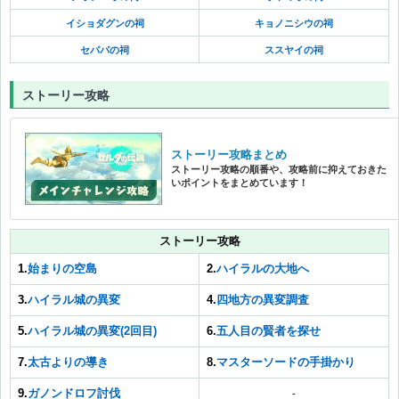
イショダグンの祠
キョノニシウの祠
セパパの祠
ススヤイの祠
ストーリー攻略
ストーリー攻略まとめ
ストーリー攻略の順番や、攻略前に抑えておきた
いポイントをまとめています！
ストーリー攻略
1.
始まりの空島
2.
ハイラルの大地へ
3.
ハイラル城の異変
4.
四地方の異変調査
5.
ハイラル城の異変(2回目)
6.
五人目の賢者を探せ
7.
太古よりの導き
8.
マスターソードの手掛かり
9.
ガノンドロフ討伐
-