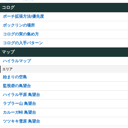
コログ
ポーチ拡張方法/優先度
ボックリンの場所
コログの実の集め方
コログの入手パターン
マップ
ハイラルマップ
エリア
始まりの空島
監視砦の鳥望台
ハイラル平原 鳥望台
ラブラー山 鳥望台
カルーガ峠 鳥望台
ツツキキ雪原 鳥望台