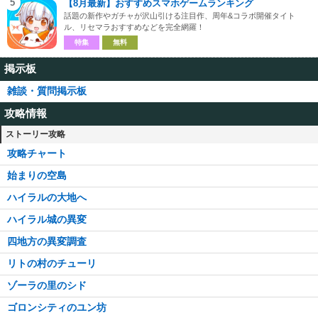
5
【8月最新】おすすめスマホゲームランキング
話題の新作やガチャが沢山引ける注目作、周年&コラボ開催タイト
ル、リセマラおすすめなどを完全網羅！
特集
無料
掲示板
雑談・質問掲示板
攻略情報
ストーリー攻略
攻略チャート
始まりの空島
ハイラルの大地へ
ハイラル城の異変
四地方の異変調査
リトの村のチューリ
ゾーラの里のシド
ゴロンシティのユン坊