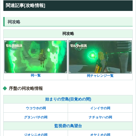
関連記事[攻略情報]
祠攻略
祠攻略
祠一覧
祠チャレンジ一覧
序盤の祠攻略情報
始まりの空島(目覚めの間)
ウコウホの祠
インイサの祠
グタンバチの祠
ナチョヤハの祠
監視砦の鳥望台
ジオシニオの祠
オヤミオの祠