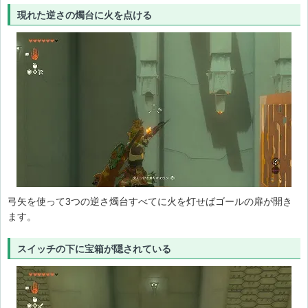
現れた逆さの燭台に火を点ける
弓矢を使って3つの逆さ燭台すべてに火を灯せばゴールの扉が開き
ます。
スイッチの下に宝箱が隠されている