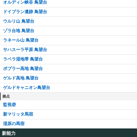
オルディン峡谷 鳥望台
ドイブラン遺跡 鳥望台
ウルリ山 鳥望台
ゾラ台地 鳥望台
ラネール山 鳥望台
サハスーラ平原 鳥望台
ラベラ湿地帯 鳥望台
ポプラー高地 鳥望台
ゲルド高地 鳥望台
ゲルドキャニオン鳥望台
拠点
監視砦
新マリッタ馬宿
湿原の馬宿
新能力