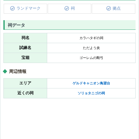
ランドマーク
祠
拠点
祠データ
祠名
カラハタギの祠
試練名
ただよう炎
宝箱
ゴーレムの剛弓
周辺情報
エリア
ゲルドキャニオン鳥望台
近くの祠
ソリョタニゴの祠