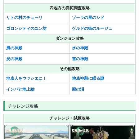
四地方の異変調査攻略
リトの村のチューリ
ゾーラの里のシド
ゴロンシティのユン坊
ゲルドの街のルージュ
ダンジョン攻略
風の神殿
水の神殿
炎の神殿
雷の神殿
その他攻略
地底人をウツシエに！
地底神殿に眠る謎
インパと地上絵
龍の泪
チャレンジ攻略
チャレンジ・試練攻略