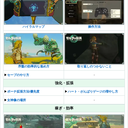
ハイラルマップ
操作方法
序盤の効率的な進め方
取り返しのつかないこと
▶︎
セーブのやり方
-
強化・拡張
▶︎
ポーチ拡張方法/優先度
▶︎
ハート・がんばりゲージの増やし方
▶︎
女神像の場所
-
稼ぎ・効率