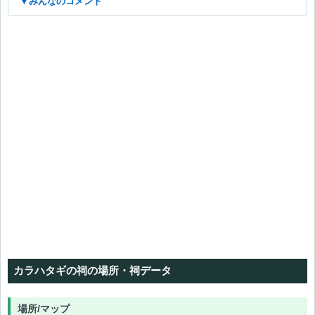
▼みんなのコメント
クダニサラの祠
マヤタタの祠
カラカラバザール
カラハタギの祠の場所・祠データ
ゲルドの街
ゲルド族の地下街
ソリョタニゴの祠
場所/マップ
チチマウの祠