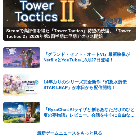
Steamで高評価を得た『Tower Tactics』待望の続編、『Tower
Tactics 2』2026年第3四半期に早期アクセス開始
『グランド・セフト・オートVI』最新映像が
NetflixとYouTubeに8月27日登場！
14年ぶりのシリーズ完全新作『幻想水滸伝
STAR LEAP』が本日から配信開始！
『RyzaChat:AIライザと創るあなただけのひと
夏の夢物語』レビュー。会話を中心に自由な冒
険を進めていくシステムはこれまでにない新鮮
な体験が楽しめる【先行プレイレポート】
最新ゲームニュースをもっと見る