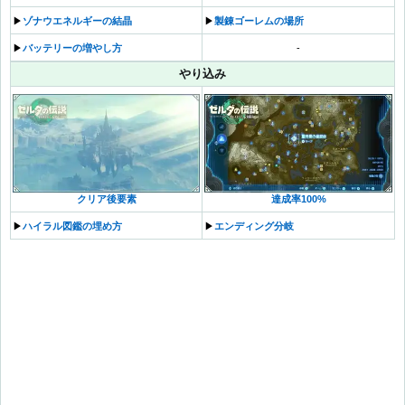
▶︎
ゾナウエネルギーの結晶
▶︎
製錬ゴーレムの場所
▶︎
バッテリーの増やし方
-
やり込み
クリア後要素
達成率100%
▶︎
ハイラル図鑑の埋め方
▶︎
エンディング分岐