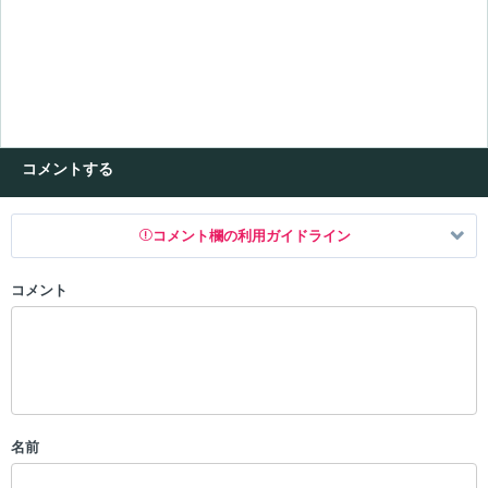
コメントする
コメント欄の利用ガイドライン
コメント
以下の書き込みを禁止とし、場合によってはコメント削除や書き込み制
限を行う可能性がございます。 あらかじめご了承ください。
・公序良俗に反する投稿
・スパムなど、記事内容と関係のない投稿
・誰かになりすます行為
・個人情報の投稿や、他者のプライバシーを侵害する投稿
名前
・一度削除された投稿を再び投稿すること
・外部サイトへの誘導や宣伝