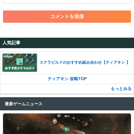
・アカウントの売買など金銭が絡む内容の投稿
・各ゲームのネタバレを含む内容の投稿
・その他、管理者が不適切と判断した投稿
コメントの削除につきましては下記フォームより申請をいた
だけますでしょうか。
人気記事
コメントの削除を申請する
※投稿内容を確認後、順次対応さ
せていただきます。ご了承ください。
※一度削除したコメントは復元ができませんのでご注意くだ
スクラビルドのおすすめ組み合わせ【ティアキン 】
さい。
また、過度な利用規約の違反や、弊社に損害の及ぶ内容の書き込みがあ
ティアキン 攻略TOP
った場合は、法的措置をとらせていただく場合もございますので、あら
かじめご理解くださいませ。
もっとみる
最新ゲームニュース