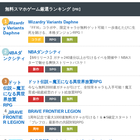
無料スマホゲーム厳選ランキング
【PR】
1
Wizardry Variants Daphne
『FFXI』コラボ中、限定キャラが無料ゲット可能！一歩進むたびに生
死を賭ける、本格ダンジョンRPG！
コラボ
RPG
無料
2
NBAダンクシティ
【8/6リリース】ガチャ240連分以上が引けるイベを開催中！NBAス
ターで魅せる爽快ストリートバスケ！
新作
SPG
無料
3
ドット伝説～魔王になる異世界放置RPG
今なら無料2000連ガチャが引けて、全恒常キャラも入手可能！魔王
育成×箱庭経営のドット絵放置RPG
新作
RPG
無料
4
BRAVE FRONTIER LEGION
1周年記念で最大1000連無料ガチャが引ける！＆★5確定スタート！
「ブレフロ」最新作の共闘対戦RPG
周年
RPG
無料