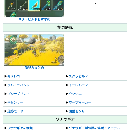
-
スクラビルドおすすめ
能力解説
-
新能力まとめ
▶︎
モドレコ
▶︎
スクラビルド
▶︎
ウルトラハンド
▶︎
トーレルーフ
▶︎
ブループリント
▶︎
ウツシエ
▶︎
祠センサー
▶︎
ワープマーカー
▶︎
足跡モード
▶︎
図鑑センサー
ゾナウギア
▶︎
ゾナウギアの種類
▶︎
ゾナウギア製造機の場所・アイテム