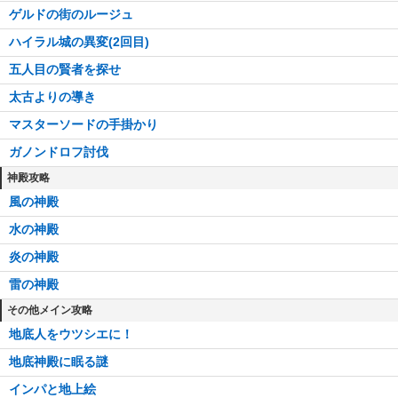
ゲルドの街のルージュ
ハイラル城の異変(2回目)
五人目の賢者を探せ
太古よりの導き
マスターソードの手掛かり
ガノンドロフ討伐
神殿攻略
風の神殿
水の神殿
炎の神殿
雷の神殿
その他メイン攻略
地底人をウツシエに！
地底神殿に眠る謎
インパと地上絵