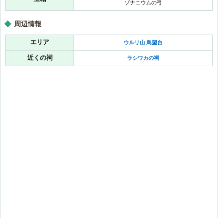
ゾナニウムの弓
イチカラ村
 作業場
周辺情報
エリア
ウルリ山 鳥望台
近くの祠
ラシワカの祠
ラシタキワカの祠
チイヒガの祠
ガタニシシの祠
ンアの祠