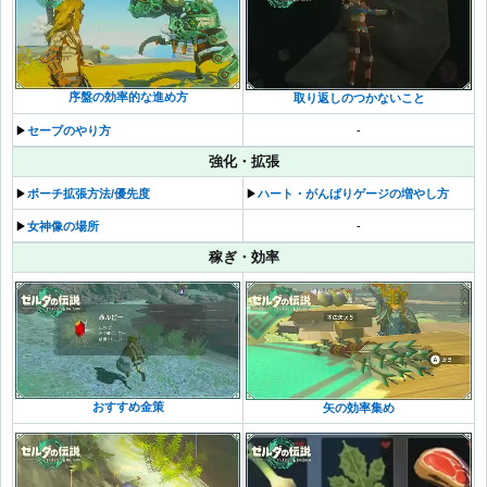
序盤の効率的な進め方
取り返しのつかないこと
▶︎
セーブのやり方
-
強化・拡張
▶︎
ポーチ拡張方法/優先度
▶︎
ハート・がんばりゲージの増やし方
▶︎
女神像の場所
-
稼ぎ・効率
おすすめ金策
矢の効率集め