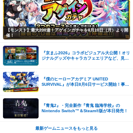
【モンスト】最大200連！アゲインガチャを8月10日（月）より開
催！
『京まふ2026』コラボビジュアル大公開！オリ
ジナルグッズやキャラカフェエリアなど、見ど
ころ満載！！
『僕のヒーローアカデミア UNITED
SURVIVAL』が本日8月6日サービス開始！事前
登録者数100万を突破！
『青鬼2』・完全新作『青鬼 臨海学校』の
Nintendo Switch™＆Steam®版が本日発売！
最新ゲームニュースをもっと見る