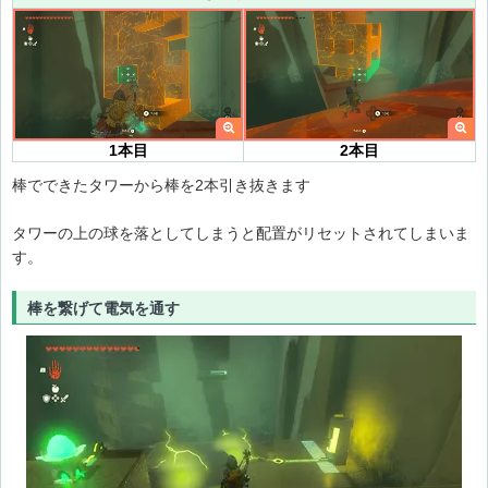
1本目
2本目
棒でできたタワーから棒を2本引き抜きます
ネール山 鳥望台
タワーの上の球を落としてしまうと配置がリセットされてしまいま
す。
棒を繋げて電気を通す
ジカイセンの祠