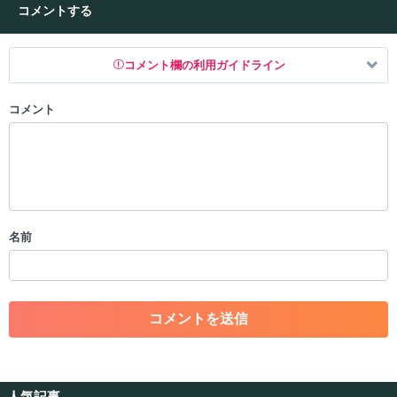
コメントする
コメント欄の利用ガイドライン
コメント
以下の書き込みを禁止とし、場合によってはコメント削除や書き込み制
限を行う可能性がございます。 あらかじめご了承ください。
・公序良俗に反する投稿
・スパムなど、記事内容と関係のない投稿
・誰かになりすます行為
・個人情報の投稿や、他者のプライバシーを侵害する投稿
名前
・一度削除された投稿を再び投稿すること
・外部サイトへの誘導や宣伝
・アカウントの売買など金銭が絡む内容の投稿
・各ゲームのネタバレを含む内容の投稿
・その他、管理者が不適切と判断した投稿
コメントの削除につきましては下記フォームより申請をいた
だけますでしょうか。
人気記事