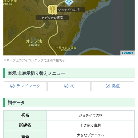
ジョチイウの祠
ヒガッカレ馬宿
Leaflet
※マップ上のアイコンタップで詳細情報表示
表示/非表示切り替えメニュー
シナタニカカの祠
ランドマーク
祠
拠点
ゲミミカの祠
祠データ
祠名
ジョチイウの祠
試練名
引き抜く度胸
大きなゾナニウム
宝箱