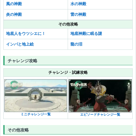
風の神殿
水の神殿
炎の神殿
雷の神殿
その他攻略
地底人をウツシエに！
地底神殿に眠る謎
インパと地上絵
龍の泪
チャレンジ攻略
チャレンジ・試練攻略
ミニチャレンジ一覧
エピソードチャレンジ一覧
その他攻略