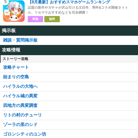
5
【8月最新】おすすめスマホゲームランキング
話題の新作やガチャが沢山引ける注目作、周年&コラボ開催タイト
ル、リセマラおすすめなどを完全網羅！
特集
無料
掲示板
雑談・質問掲示板
攻略情報
ストーリー攻略
攻略チャート
始まりの空島
ハイラルの大地へ
ハイラル城の異変
四地方の異変調査
リトの村のチューリ
ゾーラの里のシド
ゴロンシティのユン坊