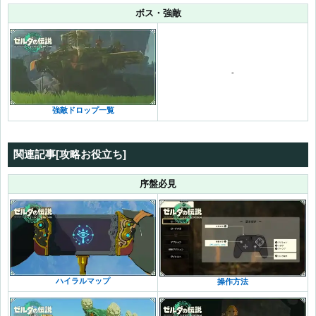
ボス・強敵
-
強敵ドロップ一覧
関連記事[攻略お役立ち]
序盤必見
ハイラルマップ
操作方法