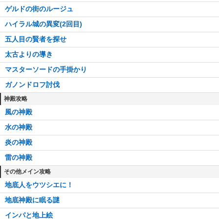
ゲルドの街のルージュ
ハイラル城の異変(2回目)
五人目の賢者を探せ
太古よりの導き
マスターソードの手掛かり
ガノンドロフ討伐
神殿攻略
風の神殿
水の神殿
炎の神殿
雷の神殿
その他メイン攻略
地底人をウツシエに！
地底神殿に眠る謎
インパと地上絵