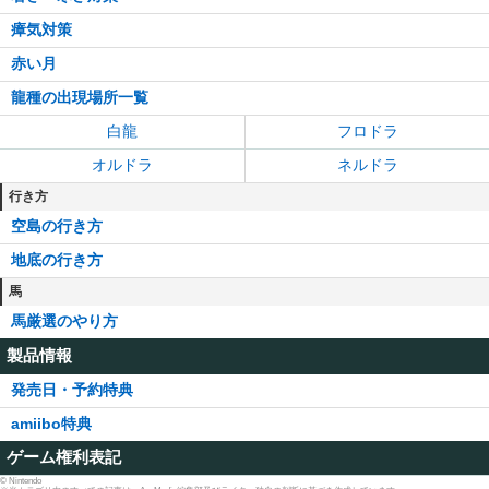
瘴気対策
赤い月
龍種の出現場所一覧
白龍
フロドラ
オルドラ
ネルドラ
行き方
空島の行き方
地底の行き方
馬
馬厳選のやり方
製品情報
発売日・予約特典
amiibo特典
ゲーム権利表記
©︎ Nintendo