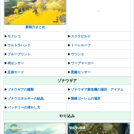
-
新能力まとめ
▶︎
モドレコ
▶︎
スクラビルド
▶︎
ウルトラハンド
▶︎
トーレルーフ
▶︎
ブループリント
▶︎
ウツシエ
▶︎
祠センサー
▶︎
ワープマーカー
▶︎
足跡モード
▶︎
図鑑センサー
ゾナウギア
▶︎
ゾナウギアの種類
▶︎
ゾナウギア製造機の場所・アイテム
▶︎
ゾナウエネルギーの結晶
▶︎
製錬ゴーレムの場所
▶︎
バッテリーの増やし方
-
やり込み