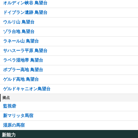
オルディン峡谷 鳥望台
ドイブラン遺跡 鳥望台
ウルリ山 鳥望台
ゾラ台地 鳥望台
ラネール山 鳥望台
サハスーラ平原 鳥望台
ラベラ湿地帯 鳥望台
ポプラー高地 鳥望台
ゲルド高地 鳥望台
ゲルドキャニオン鳥望台
拠点
監視砦
新マリッタ馬宿
湿原の馬宿
新能力