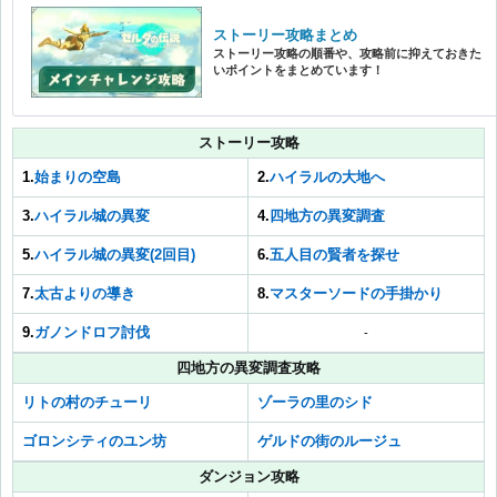
ストーリー攻略まとめ
ストーリー攻略の順番や、攻略前に抑えておきた
いポイントをまとめています！
ストーリー攻略
1.
始まりの空島
2.
ハイラルの大地へ
3.
ハイラル城の異変
4.
四地方の異変調査
5.
ハイラル城の異変(2回目)
6.
五人目の賢者を探せ
7.
太古よりの導き
8.
マスターソードの手掛かり
9.
ガノンドロフ討伐
-
四地方の異変調査攻略
リトの村のチューリ
ゾーラの里のシド
ゴロンシティのユン坊
ゲルドの街のルージュ
ダンジョン攻略