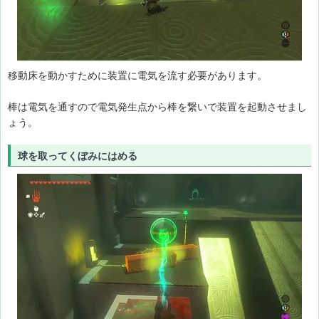
カの祠
古代研究所
アネダミミカの祠
移動床を動かすために装置に電気を流す必要があります。
棒は電気を通すので電気発生点から棒を繋いで装置を起動させまし
ょう。
球を取ってくぼみにはめる