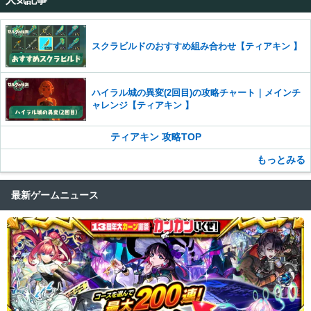
コメントの削除を申請する
※投稿内容を確認後、順次対応さ
せていただきます。ご了承ください。
※一度削除したコメントは復元ができませんのでご注意くだ
スクラビルドのおすすめ組み合わせ【ティアキン 】
さい。
また、過度な利用規約の違反や、弊社に損害の及ぶ内容の書き込みがあ
った場合は、法的措置をとらせていただく場合もございますので、あら
ハイラル城の異変(2回目)の攻略チャート｜メインチ
かじめご理解くださいませ。
ャレンジ【ティアキン 】
ティアキン 攻略TOP
もっとみる
最新ゲームニュース