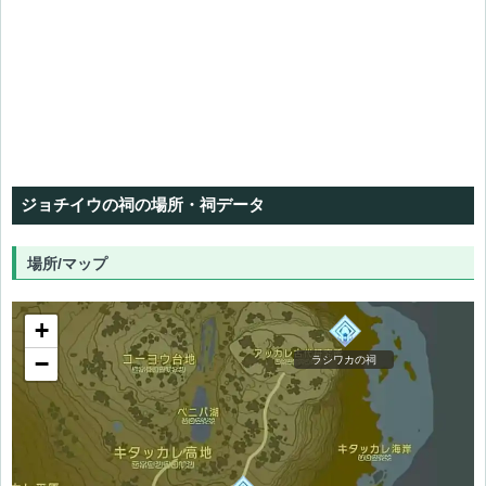
イガシュクの祠
ジョチイウの祠の場所・祠データ
場所/マップ
+
−
ラシワカの祠