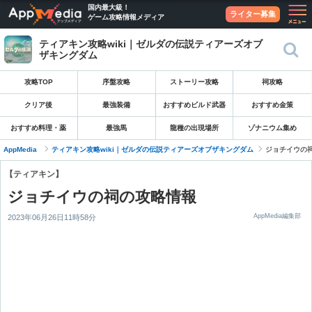
国内最大級！
ライター募集
ゲーム攻略情報メディア
ティアキン攻略wiki｜ゼルダの伝説ティアーズオブ
ザキングダム
攻略TOP
序盤攻略
ストーリー攻略
祠攻略
クリア後
最強装備
おすすめビルド武器
おすすめ金策
おすすめ料理・薬
最強馬
龍種の出現場所
ゾナニウム集め
AppMedia
ティアキン攻略wiki｜ゼルダの伝説ティアーズオブザキングダム
ジョチイウの
【ティアキン】
ジョチイウの祠の攻略情報
AppMedia編集部
2023年06月26日11時58分