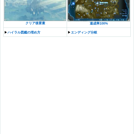
クリア後要素
達成率100%
▶︎
ハイラル図鑑の埋め方
▶︎
エンディング分岐