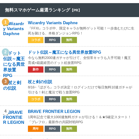
無料スマホゲーム厳選ランキング
【PR】
1
Wizardry Variants Daphne
『FFXI』コラボ中、限定キャラが無料ゲット可能！一歩進むたびに生
死を賭ける、本格ダンジョンRPG！
コラボ
RPG
無料
2
ドット伝説～魔王になる異世界放置RPG
今なら無料2000連ガチャが引けて、全恒常キャラも入手可能！魔王
育成×箱庭経営のドット絵放置RPG
新作
RPG
無料
3
杖と剣の伝説
8/16~『ぼざろ』コラボ決定！ログインだけで毎日無料10連ガチャが
引ける！剣と魔法で戦う放置RPG
コラボ
RPG
無料
4
BRAVE FRONTIER LEGION
1周年記念で最大1000連無料ガチャが引ける！＆★5確定スタート！
「ブレフロ」最新作の共闘対戦RPG
周年
RPG
無料