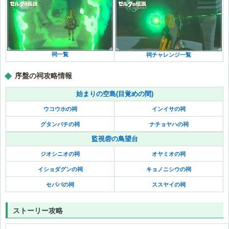
祠一覧
祠チャレンジ一覧
序盤の祠攻略情報
始まりの空島(目覚めの間)
ウコウホの祠
インイサの祠
グタンバチの祠
ナチョヤハの祠
監視砦の鳥望台
ジオシニオの祠
オヤミオの祠
イショダグンの祠
キョノニシウの祠
セパパの祠
ススヤイの祠
ストーリー攻略