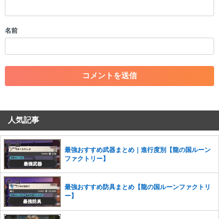
・スパムなど、記事内容と関係のない投稿
・誰かになりすます行為
・個人情報の投稿や、他者のプライバシーを侵害する投稿
名前
・一度削除された投稿を再び投稿すること
・外部サイトへの誘導や宣伝
・アカウントの売買など金銭が絡む内容の投稿
・各ゲームのネタバレを含む内容の投稿
・その他、管理者が不適切と判断した投稿
コメントの削除につきましては下記フォームより申請をいた
だけますでしょうか。
人気記事
コメントの削除を申請する
※投稿内容を確認後、順次対応さ
せていただきます。ご了承ください。
※一度削除したコメントは復元ができませんのでご注意くだ
最強おすすめ武器まとめ｜進行度別【龍の国ルーン
さい。
ファクトリー】
また、過度な利用規約の違反や、弊社に損害の及ぶ内容の書き込みがあ
った場合は、法的措置をとらせていただく場合もございますので、あら
最強おすすめ防具まとめ【龍の国ルーンファクトリ
かじめご理解くださいませ。
ー】