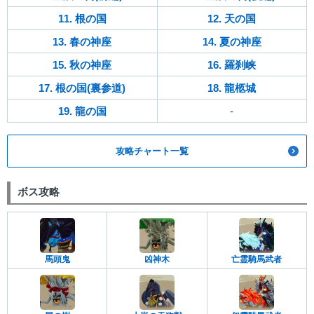
11. 根の国
12. 天の国
13. 春の神座
14. 夏の神座
15. 秋の神座
16. 羅刹峡
17. 根の国(裏参道)
18. 龍柩城
19. 龍の国
-
攻略チャート一覧
ボス攻略
馬頭鬼
凶神木
亡霊騎馬武者