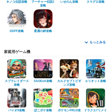
キノコ伝説攻略
アーチャー伝説2
いせのん攻略
スマグロ攻略
攻略
DDFF攻略
星屑の絆攻略
もっとみる
家庭用ゲーム機
スプラレイダース
SAOEoA攻略
カルドセプトビギ
エリオット攻略
攻略
ンズ攻略
バイオ9攻略
ぽこポケ攻略
ポケモンFRLG攻
ドラクエ7リメイ