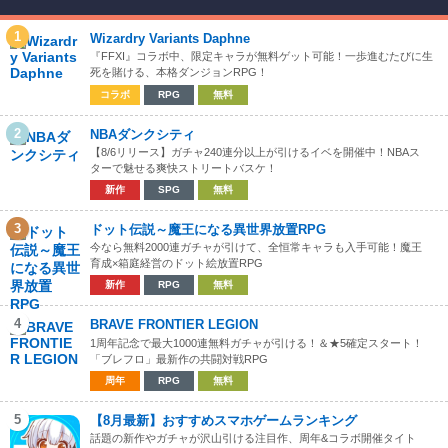
1
Wizardry Variants Daphne
『FFXI』コラボ中、限定キャラが無料ゲット可能！一歩進むたびに生
死を賭ける、本格ダンジョンRPG！
コラボ
RPG
無料
2
NBAダンクシティ
【8/6リリース】ガチャ240連分以上が引けるイベを開催中！NBAス
ターで魅せる爽快ストリートバスケ！
新作
SPG
無料
3
ドット伝説～魔王になる異世界放置RPG
今なら無料2000連ガチャが引けて、全恒常キャラも入手可能！魔王
育成×箱庭経営のドット絵放置RPG
新作
RPG
無料
4
BRAVE FRONTIER LEGION
1周年記念で最大1000連無料ガチャが引ける！＆★5確定スタート！
「ブレフロ」最新作の共闘対戦RPG
周年
RPG
無料
5
【8月最新】おすすめスマホゲームランキング
話題の新作やガチャが沢山引ける注目作、周年&コラボ開催タイト