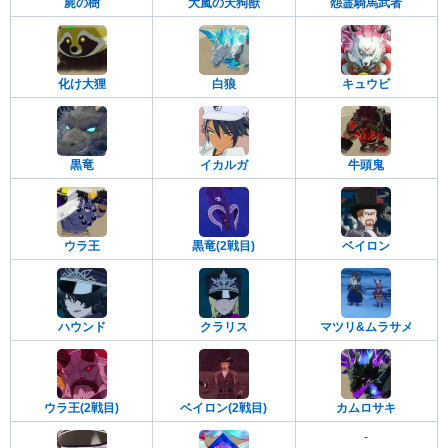
屍の樹
大嵐の天狗獣
怨霊騎馬武者
化け大狸
白狼
キュウビ
黒竜
イカルガ
牛頭鬼
ウラ王
黒竜(2戦目)
ベイロン
ハウンド
クラリス
マツリ&ムラサメ
ウラ王(2戦目)
ベイロン(2戦目)
カムロサキ
-