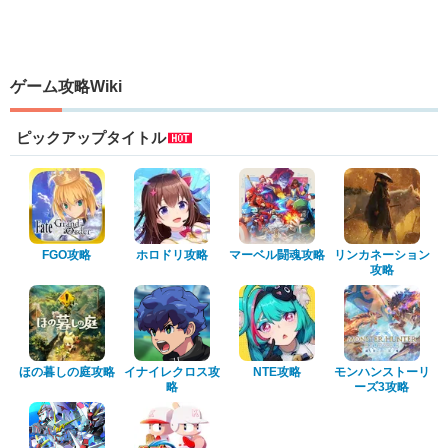
ゲーム攻略Wiki
ピックアップタイトル
FGO攻略
ホロドリ攻略
マーベル闘魂攻略
リンカネーション
攻略
ほの暮しの庭攻略
イナイレクロス攻
NTE攻略
モンハンストーリ
略
ーズ3攻略