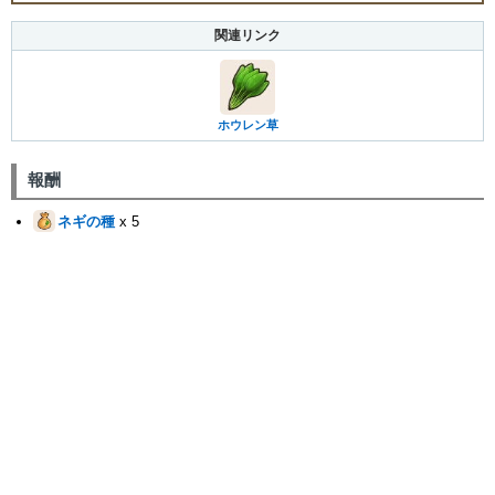
関連リンク
ホウレン草
報酬
ネギの種
x 5