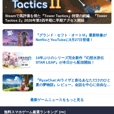
Steamで高評価を得た『Tower Tactics』待望の続編、『Tower
Tactics 2』2026年第3四半期に早期アクセス開始
『グランド・セフト・オートVI』最新映像が
NetflixとYouTubeに8月27日登場！
14年ぶりのシリーズ完全新作『幻想水滸伝
STAR LEAP』が本日から配信開始！
『RyzaChat:AIライザと創るあなただけのひと
夏の夢物語』レビュー。会話を中心に自由な冒
険を進めていくシステムはこれまでにない新鮮
な体験が楽しめる【先行プレイレポート】
最新ゲームニュースをもっと見る
無料スマホゲーム厳選ランキング
【PR】