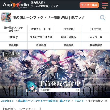
国内最大級！
ライター募集
ゲーム攻略情報メディア
龍の国ルーンファクトリー攻略Wiki｜龍ファク
龍の国ルンファク
攻略チャート一覧
ボス攻略
クリア後
攻略TOP
SP稼ぎ
スキルツリー優先度
結婚・同性婚
キャラ一覧
最強魔物
最強武器
最強防具
最強装飾品
AppMedia
龍の国ルーンファクトリー攻略Wiki｜龍ファク
クエスト
すずのお願い・8
【龍の国ルーンファクトリー】