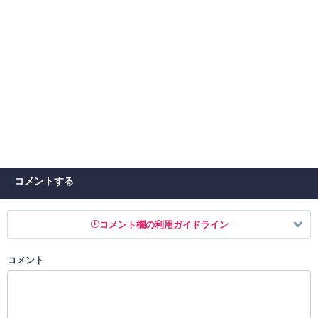
コメントする
コメント欄の利用ガイドライン
コメント
以下の書き込みを禁止とし、場合によってはコメント削除や書き込み制
限を行う可能性がございます。 あらかじめご了承ください。
・公序良俗に反する投稿