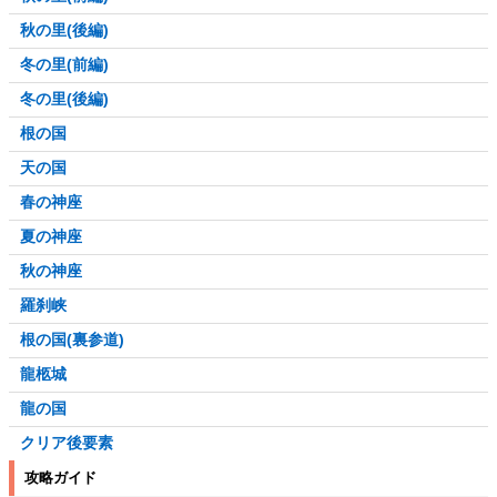
秋の里(後編)
冬の里(前編)
冬の里(後編)
根の国
天の国
春の神座
夏の神座
秋の神座
羅刹峡
根の国(裏参道)
龍柩城
龍の国
クリア後要素
攻略ガイド