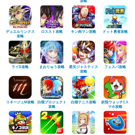
攻略
デュエルリンクス
ロススト攻略
キン肉マン攻略
ドット勇者攻略
攻略
ライD攻略
まおりゅう攻略
星矢ジャスティス
フェスバ攻略
攻略
リネージュM攻略
白猫プロジェクト
白猫テニス攻略
妖怪ウォッチ1ス
攻略
マホ攻略