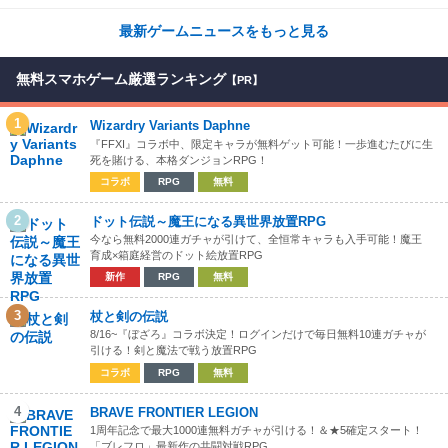
最新ゲームニュースをもっと見る
無料スマホゲーム厳選ランキング
【PR】
1
Wizardry Variants Daphne
『FFXI』コラボ中、限定キャラが無料ゲット可能！一歩進むたびに生
死を賭ける、本格ダンジョンRPG！
コラボ
RPG
無料
2
ドット伝説～魔王になる異世界放置RPG
今なら無料2000連ガチャが引けて、全恒常キャラも入手可能！魔王
育成×箱庭経営のドット絵放置RPG
新作
RPG
無料
3
杖と剣の伝説
8/16~『ぼざろ』コラボ決定！ログインだけで毎日無料10連ガチャが
引ける！剣と魔法で戦う放置RPG
コラボ
RPG
無料
4
BRAVE FRONTIER LEGION
1周年記念で最大1000連無料ガチャが引ける！＆★5確定スタート！
「ブレフロ」最新作の共闘対戦RPG