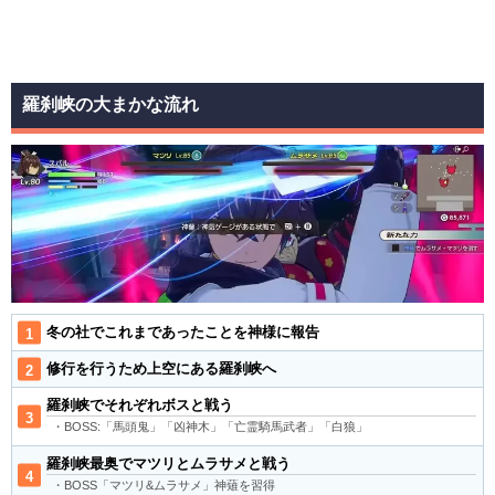
羅刹峡の大まかな流れ
冬の社でこれまであったことを神様に報告
修行を行うため上空にある羅刹峡へ
羅刹峡でそれぞれボスと戦う
・BOSS:「馬頭鬼」「凶神木」「亡霊騎馬武者」「白狼」
羅刹峡最奥でマツリとムラサメと戦う
・BOSS「マツリ&ムラサメ」神薙を習得