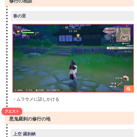
修行の相談
春の里
・ムラサメに話しかける
クエスト
悪鬼羅刹の修行の地
上空 羅刹峡