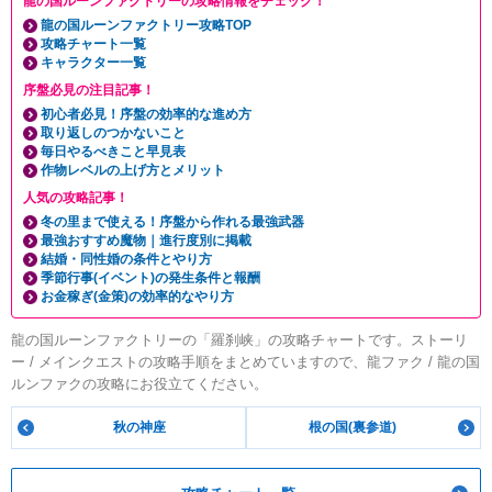
龍の国ルーンファクトリーの攻略情報をチェック！
龍の国ルーンファクトリー攻略TOP
攻略チャート一覧
キャラクター一覧
序盤必見の注目記事！
初心者必見！序盤の効率的な進め方
取り返しのつかないこと
毎日やるべきこと早見表
作物レベルの上げ方とメリット
人気の攻略記事！
冬の里まで使える！序盤から作れる最強武器
最強おすすめ魔物｜進行度別に掲載
結婚・同性婚の条件とやり方
季節行事(イベント)の発生条件と報酬
お金稼ぎ(金策)の効率的なやり方
龍の国ルーンファクトリーの「羅刹峡」の攻略チャートです。ストーリ
ー / メインクエストの攻略手順をまとめていますので、龍ファク / 龍の国
ルンファクの攻略にお役立てください。
秋の神座
根の国(裏参道)