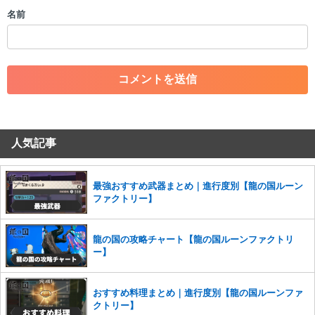
・個人情報の投稿や、他者のプライバシーを侵害する投稿
名前
・一度削除された投稿を再び投稿すること
・外部サイトへの誘導や宣伝
・アカウントの売買など金銭が絡む内容の投稿
・各ゲームのネタバレを含む内容の投稿
・その他、管理者が不適切と判断した投稿
コメントの削除につきましては下記フォームより申請をいた
だけますでしょうか。
人気記事
コメントの削除を申請する
※投稿内容を確認後、順次対応さ
せていただきます。ご了承ください。
※一度削除したコメントは復元ができませんのでご注意くだ
最強おすすめ武器まとめ｜進行度別【龍の国ルーン
さい。
ファクトリー】
また、過度な利用規約の違反や、弊社に損害の及ぶ内容の書き込みがあ
った場合は、法的措置をとらせていただく場合もございますので、あら
龍の国の攻略チャート【龍の国ルーンファクトリ
かじめご理解くださいませ。
ー】
おすすめ料理まとめ｜進行度別【龍の国ルーンファ
クトリー】