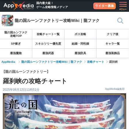
国内最大級！
ライター募集
ゲーム攻略情報メディア
龍の国ルーンファクトリー攻略Wiki｜龍ファク
龍の国ルンファク
攻略チャート一覧
ボス攻略
クリア後
攻略TOP
SP稼ぎ
スキルツリー優先度
結婚・同性婚
キャラ一覧
最強魔物
最強武器
最強防具
最強装飾品
AppMedia
龍の国ルーンファクトリー攻略Wiki｜龍ファク
攻略チャート
羅刹峡
【龍の国ルーンファクトリー】
羅刹峡の攻略チャート
AppMedia編集部
2025年06月12日11時51分