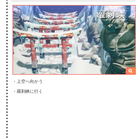
・上空へ向かう
・羅刹峡に行く