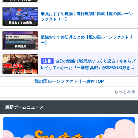
最強おすすめ魔物｜進行度別に掲載【龍の国ルーン
ファクトリー】
最強おすすめ防具まとめ【龍の国ルーンファクトリ
ー】
注目
自分の戦略で戦局がひっくり返る！今さらプ
レイしてわかった『三國志 真戦』が本格SLG好きを
魅了して離さないワケ
龍の国ルーンファクトリー攻略TOP
もっとみる
最新ゲームニュース