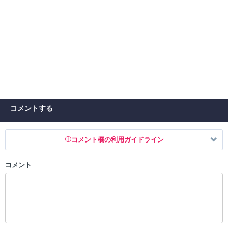
コメントする
コメント欄の利用ガイドライン
コメント
以下の書き込みを禁止とし、場合によってはコメント削除や書き込み制
限を行う可能性がございます。 あらかじめご了承ください。
・公序良俗に反する投稿
・スパムなど、記事内容と関係のない投稿
・誰かになりすます行為