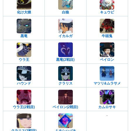
化け大狸
白狼
キュウビ
黒竜
イカルガ
牛頭鬼
ウラ王
黒竜(2戦目)
ベイロン
ハウンド
クラリス
マツリ&ムラサメ
ウラ王(2戦目)
ベイロン(2戦目)
カムロサキ
-
クラリス(2戦目)
ミホシハバキ