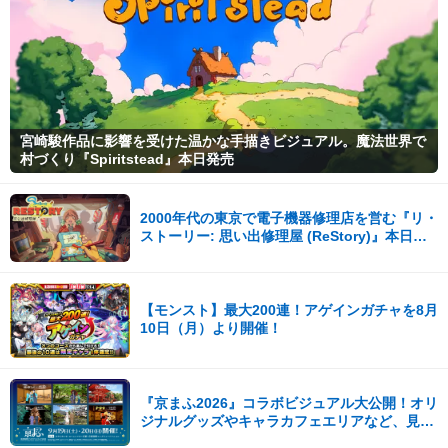
宮崎駿作品に影響を受けた温かな手描きビジュアル。魔法世界で
村づくり『Spiritstead』本日発売
2000年代の東京で電子機器修理店を営む『リ・
ストーリー: 思い出修理屋 (ReStory)』本日
Steamで配信開始
【モンスト】最大200連！アゲインガチャを8月
10日（月）より開催！
『京まふ2026』コラボビジュアル大公開！オリ
ジナルグッズやキャラカフェエリアなど、見ど
ころ満載！！