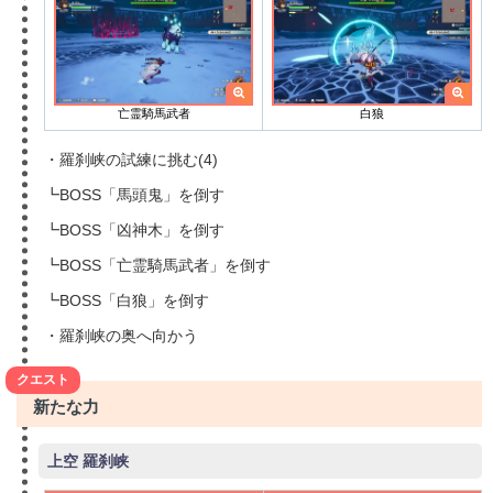
亡霊騎馬武者
白狼
・羅刹峡の試練に挑む(4)
┗BOSS「馬頭鬼」を倒す
┗BOSS「凶神木」を倒す
┗BOSS「亡霊騎馬武者」を倒す
┗BOSS「白狼」を倒す
・羅刹峡の奥へ向かう
クエスト
新たな力
上空 羅刹峡