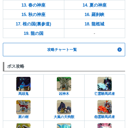
13. 春の神座
14. 夏の神座
15. 秋の神座
16. 羅刹峡
17. 根の国(裏参道)
18. 龍柩城
19. 龍の国
-
攻略チャート一覧
ボス攻略
馬頭鬼
凶神木
亡霊騎馬武者
屍の樹
大嵐の天狗獣
怨霊騎馬武者