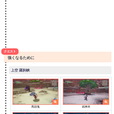
クエスト
強くなるために
上空 羅刹峡
馬頭鬼
凶神木