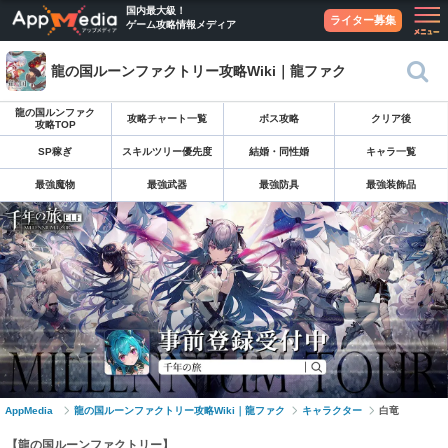
国内最大級！
ライター募集
ゲーム攻略情報メディア
龍の国ルーンファクトリー攻略Wiki｜龍ファク
龍の国ルンファク
攻略チャート一覧
ボス攻略
クリア後
攻略TOP
SP稼ぎ
スキルツリー優先度
結婚・同性婚
キャラ一覧
最強魔物
最強武器
最強防具
最強装飾品
AppMedia
龍の国ルーンファクトリー攻略Wiki｜龍ファク
キャラクター
白竜
【龍の国ルーンファクトリー】