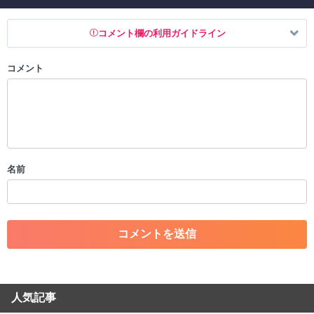
コメント欄の利用ガイドライン
コメント
以下の書き込みを禁止とし、場合によってはコメント削除や書き込み制
限を行う可能性がございます。 あらかじめご了承ください。
・公序良俗に反する投稿
・スパムなど、記事内容と関係のない投稿
・誰かになりすます行為
・個人情報の投稿や、他者のプライバシーを侵害する投稿
名前
・一度削除された投稿を再び投稿すること
・外部サイトへの誘導や宣伝
・アカウントの売買など金銭が絡む内容の投稿
・各ゲームのネタバレを含む内容の投稿
・その他、管理者が不適切と判断した投稿
コメントの削除につきましては下記フォームより申請をいた
だけますでしょうか。
人気記事
コメントの削除を申請する
※投稿内容を確認後、順次対応さ