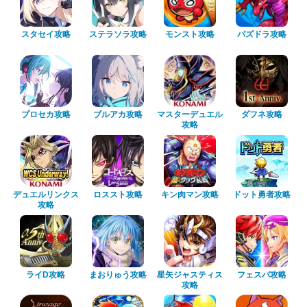
スタセイ攻略
ステラソラ攻略
モンスト攻略
パズドラ攻略
プロセカ攻略
ブルアカ攻略
マスターデュエル
ダフネ攻略
攻略
デュエルリンクス
ロススト攻略
キン肉マン攻略
ドット勇者攻略
攻略
ライD攻略
まおりゅう攻略
星矢ジャスティス
フェスバ攻略
攻略