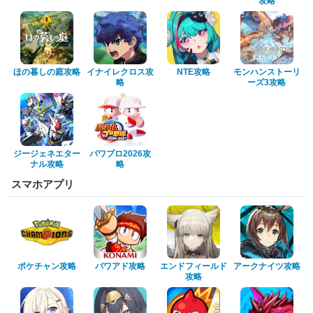
攻略
ほの暮しの庭攻略
イナイレクロス攻
NTE攻略
モンハンストーリ
略
ーズ3攻略
ジージェネエター
パワプロ2026攻
ナル攻略
略
スマホアプリ
ポケチャン攻略
パワアド攻略
エンドフィールド
アークナイツ攻略
攻略