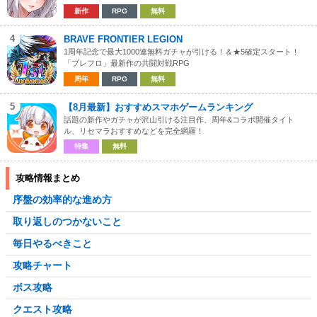
新作
RPG
無料
4
BRAVE FRONTIER LEGION
1周年記念で最大1000連無料ガチャが引ける！＆★5確定スタート！
「ブレフロ」最新作の共闘対戦RPG
周年
RPG
無料
5
【8月最新】おすすめスマホゲームランキング
話題の新作やガチャが沢山引ける注目作、周年&コラボ開催タイト
ル、リセマラおすすめなどを完全網羅！
特集
無料
攻略情報まとめ
序盤の効率的な進め方
取り返しのつかないこと
毎日やるべきこと
攻略チャート
ボス攻略
クエスト攻略