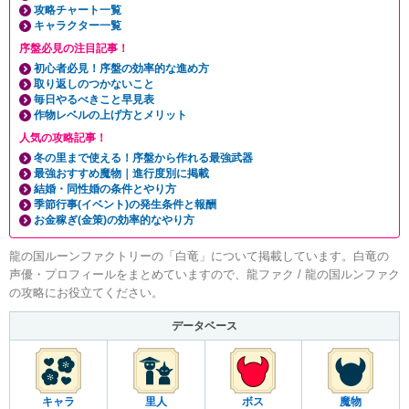
攻略チャート一覧
キャラクター一覧
序盤必見の注目記事！
初心者必見！序盤の効率的な進め方
取り返しのつかないこと
毎日やるべきこと早見表
作物レベルの上げ方とメリット
人気の攻略記事！
冬の里まで使える！序盤から作れる最強武器
最強おすすめ魔物｜進行度別に掲載
結婚・同性婚の条件とやり方
季節行事(イベント)の発生条件と報酬
お金稼ぎ(金策)の効率的なやり方
龍の国ルーンファクトリーの「白竜」について掲載しています。白竜の
声優・プロフィールをまとめていますので、龍ファク / 龍の国ルンファク
の攻略にお役立てください。
データベース
キャラ
里人
ボス
魔物