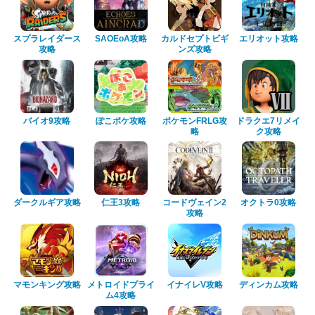
スプラレイダース
SAOEoA攻略
カルドセプトビギ
エリオット攻略
攻略
ンズ攻略
バイオ9攻略
ぽこポケ攻略
ポケモンFRLG攻
ドラクエ7リメイ
略
ク攻略
ダークルギア攻略
仁王3攻略
コードヴェイン2
オクトラ0攻略
攻略
マモンキング攻略
メトロイドプライ
イナイレV攻略
ディンカム攻略
ム4攻略