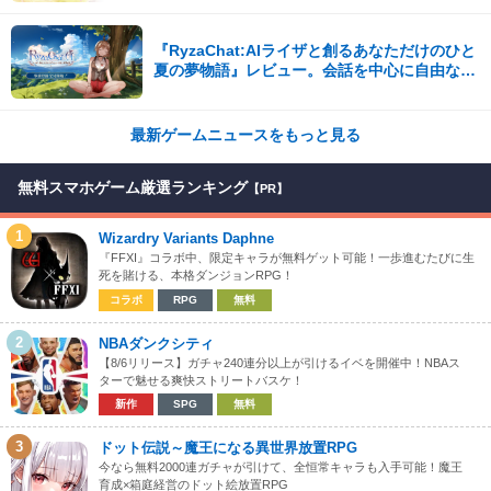
『RyzaChat:AIライザと創るあなただけのひと
夏の夢物語』レビュー。会話を中心に自由な冒
険を進めていくシステムはこれまでにない新鮮
な体験が楽しめる【先行プレイレポート】
最新ゲームニュースをもっと見る
無料スマホゲーム厳選ランキング
【PR】
1
Wizardry Variants Daphne
『FFXI』コラボ中、限定キャラが無料ゲット可能！一歩進むたびに生
死を賭ける、本格ダンジョンRPG！
コラボ
RPG
無料
2
NBAダンクシティ
【8/6リリース】ガチャ240連分以上が引けるイベを開催中！NBAス
ターで魅せる爽快ストリートバスケ！
新作
SPG
無料
3
ドット伝説～魔王になる異世界放置RPG
今なら無料2000連ガチャが引けて、全恒常キャラも入手可能！魔王
育成×箱庭経営のドット絵放置RPG