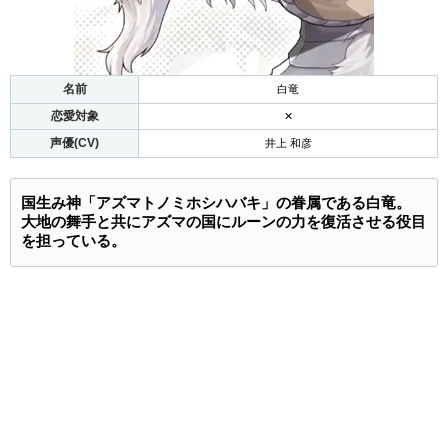
名前
白竜
恋愛対象
✕
声優(CV)
井上 和彦
国生み神「アズマトノミホシハバキ」の眷属である白竜。
大地の舞手と共にアズマの国にルーンの力を復活させる役目
を担っている。