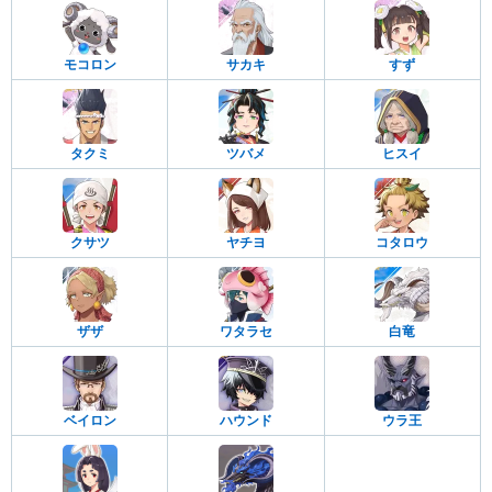
モコロン
サカキ
すず
タクミ
ツバメ
ヒスイ
クサツ
ヤチヨ
コタロウ
ザザ
ワタラセ
白竜
ベイロン
ハウンド
ウラ王