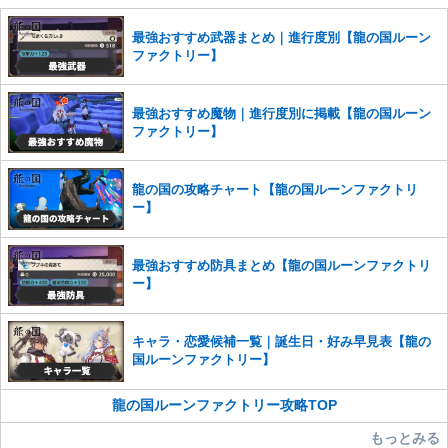
せていただきます。ご了承ください。
※一度削除したコメントは復元ができませんのでご注意くだ
最強おすすめ武器まとめ｜進行度別【龍の国ルーン
さい。
ファクトリー】
また、過度な利用規約の違反や、弊社に損害の及ぶ内容の書き込みがあ
った場合は、法的措置をとらせていただく場合もございますので、あら
最強おすすめ魔物｜進行度別に掲載【龍の国ルーン
かじめご理解くださいませ。
ファクトリー】
龍の国の攻略チャート【龍の国ルーンファクトリ
ー】
最強おすすめ防具まとめ【龍の国ルーンファクトリ
ー】
キャラ・恋愛候補一覧｜誕生日・好み早見表【龍の
国ルーンファクトリー】
龍の国ルーンファクトリー攻略TOP
もっとみる