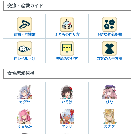
交流・恋愛ガイド
結婚・同性婚
子どもの作り方
好きな交流 / 好物
絆レベル上げ
交流のやり方
衣装の入手方法
女性恋愛候補
カグヤ
いろは
ひな
うららか
マツリ
カナタ