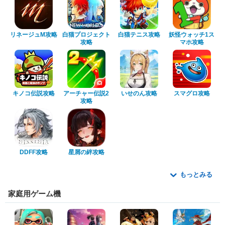
リネージュM攻略
白猫プロジェクト
白猫テニス攻略
妖怪ウォッチ1ス
攻略
マホ攻略
キノコ伝説攻略
アーチャー伝説2
いせのん攻略
スマグロ攻略
攻略
DDFF攻略
星屑の絆攻略
もっとみる
家庭用ゲーム機