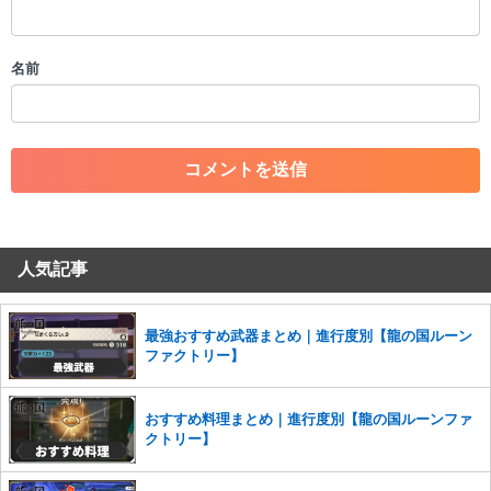
・スパムなど、記事内容と関係のない投稿
・誰かになりすます行為
・個人情報の投稿や、他者のプライバシーを侵害する投稿
名前
・一度削除された投稿を再び投稿すること
・外部サイトへの誘導や宣伝
・アカウントの売買など金銭が絡む内容の投稿
・各ゲームのネタバレを含む内容の投稿
・その他、管理者が不適切と判断した投稿
コメントの削除につきましては下記フォームより申請をいた
だけますでしょうか。
人気記事
コメントの削除を申請する
※投稿内容を確認後、順次対応さ
せていただきます。ご了承ください。
※一度削除したコメントは復元ができませんのでご注意くだ
最強おすすめ武器まとめ｜進行度別【龍の国ルーン
さい。
ファクトリー】
また、過度な利用規約の違反や、弊社に損害の及ぶ内容の書き込みがあ
った場合は、法的措置をとらせていただく場合もございますので、あら
おすすめ料理まとめ｜進行度別【龍の国ルーンファ
かじめご理解くださいませ。
クトリー】