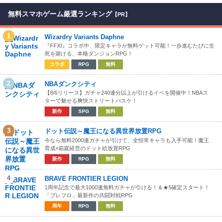
無料スマホゲーム厳選ランキング
【PR】
1
Wizardry Variants Daphne
『FFXI』コラボ中、限定キャラが無料ゲット可能！一歩進むたびに生
死を賭ける、本格ダンジョンRPG！
コラボ
RPG
無料
2
NBAダンクシティ
【8/6リリース】ガチャ240連分以上が引けるイベを開催中！NBAス
ターで魅せる爽快ストリートバスケ！
新作
SPG
無料
3
ドット伝説～魔王になる異世界放置RPG
今なら無料2000連ガチャが引けて、全恒常キャラも入手可能！魔王
育成×箱庭経営のドット絵放置RPG
新作
RPG
無料
4
BRAVE FRONTIER LEGION
1周年記念で最大1000連無料ガチャが引ける！＆★5確定スタート！
「ブレフロ」最新作の共闘対戦RPG
周年
RPG
無料