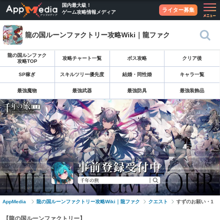
国内最大級！
ライター募集
ゲーム攻略情報メディア
龍の国ルーンファクトリー攻略Wiki｜龍ファク
龍の国ルンファク
攻略チャート一覧
ボス攻略
クリア後
攻略TOP
SP稼ぎ
スキルツリー優先度
結婚・同性婚
キャラ一覧
最強魔物
最強武器
最強防具
最強装飾品
AppMedia
龍の国ルーンファクトリー攻略Wiki｜龍ファク
クエスト
すずのお願い・1
【龍の国ルーンファクトリー】