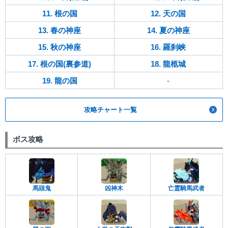
11. 根の国
12. 天の国
13. 春の神座
14. 夏の神座
15. 秋の神座
16. 羅刹峡
17. 根の国(裏参道)
18. 龍柩城
19. 龍の国
-
攻略チャート一覧
ボス攻略
馬頭鬼
凶神木
亡霊騎馬武者