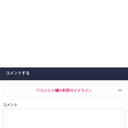
コメントする
コメント欄の利用ガイドライン
コメント
以下の書き込みを禁止とし、場合によってはコメント削除や書き込み制
限を行う可能性がございます。 あらかじめご了承ください。
・公序良俗に反する投稿