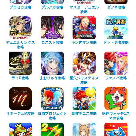
プロセカ攻略
ブルアカ攻略
マスターデュエル
ダフネ攻略
攻略
デュエルリンクス
ロススト攻略
キン肉マン攻略
ドット勇者攻略
攻略
ライD攻略
まおりゅう攻略
星矢ジャスティス
フェスバ攻略
攻略
リネージュM攻略
白猫プロジェクト
白猫テニス攻略
妖怪ウォッチ1ス
攻略
マホ攻略