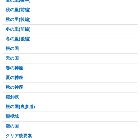
夏の里(後半)
秋の里(前編)
秋の里(後編)
冬の里(前編)
冬の里(後編)
根の国
天の国
春の神座
夏の神座
秋の神座
羅刹峡
根の国(裏参道)
龍柩城
龍の国
クリア後要素