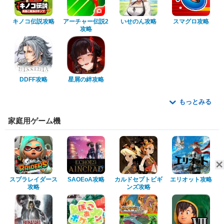
キノコ伝説攻略
アーチャー伝説2
いせのん攻略
スマグロ攻略
攻略
DDFF攻略
星屑の絆攻略
もっとみる
家庭用ゲーム機
スプラレイダース
SAOEoA攻略
カルドセプトビギ
エリオット攻略
攻略
ンズ攻略