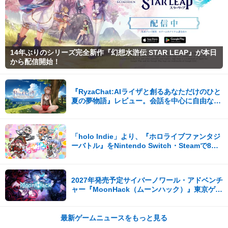
14年ぶりのシリーズ完全新作『幻想水滸伝 STAR LEAP』が本日
から配信開始！
『RyzaChat:AIライザと創るあなただけのひと
夏の夢物語』レビュー。会話を中心に自由な冒
険を進めていくシステムはこれまでにない新鮮
な体験が楽しめる【先行プレイレポート】
「holo Indie」より、『ホロライブファンタジ
ーバトル』をNintendo Switch・Steamで8月7
日発売！
2027年発売予定サイバーノワール・アドベンチ
ャー『MoonHack（ムーンハック）』東京ゲー
ムダンジョン13出展！
最新ゲームニュースをもっと見る