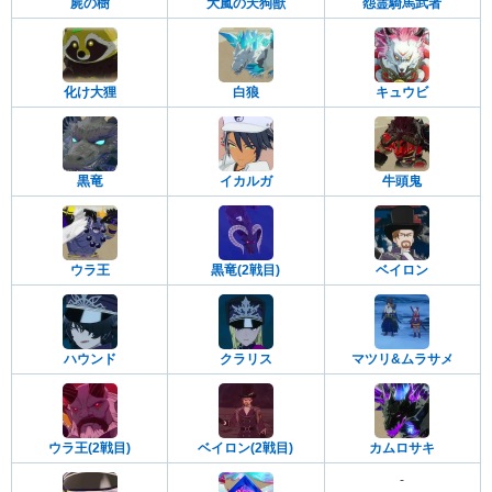
屍の樹
大嵐の天狗獣
怨霊騎馬武者
化け大狸
白狼
キュウビ
黒竜
イカルガ
牛頭鬼
ウラ王
黒竜(2戦目)
ベイロン
ハウンド
クラリス
マツリ&ムラサメ
ウラ王(2戦目)
ベイロン(2戦目)
カムロサキ
-