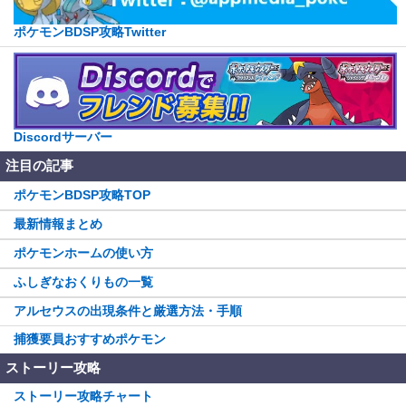
ポケモンBDSP攻略Twitter
Discordサーバー
注目の記事
ポケモンBDSP攻略TOP
最新情報まとめ
ポケモンホームの使い方
ふしぎなおくりもの一覧
アルセウスの出現条件と厳選方法・手順
捕獲要員おすすめポケモン
ストーリー攻略
ストーリー攻略チャート