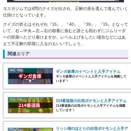
ヨスガジムでは4問のクイズが出され、正解の扉を選んで進んでいく
仕掛けとなっています。
クイズの答えはそれぞれ『15』、『40』、『39』、『15』となって
いて、右→中央→左→右の順番に進むと誰とも戦わずにジムリーダ
ーの部屋へたどり着けますが、レベル上げをしたい場合などにはあ
えて不正解の部屋に入るのもいいでしょう。
関連エリア
ギンガ倉庫のイベントと入手アイテム
ギンガ倉庫のイベントと入手アイテムを掲載して
います！
214番道路の出現ポケモンと入手アイテム
214番道路の出現ポケモンと入手アイテムを掲載
しています！
リッシ湖のほとりの出現ポケモンと入手ア