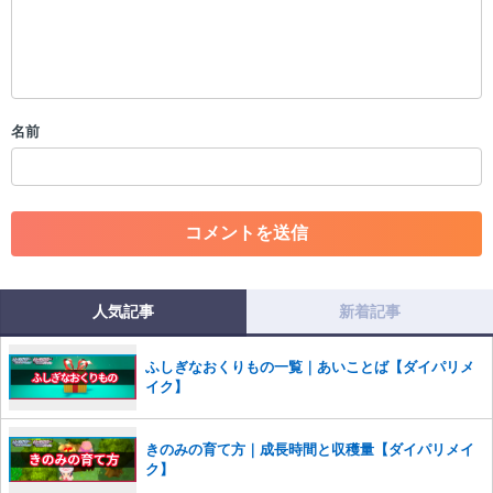
限を行う可能性がございます。 あらかじめご了承ください。
・公序良俗に反する投稿
・スパムなど、記事内容と関係のない投稿
・誰かになりすます行為
・個人情報の投稿や、他者のプライバシーを侵害する投稿
名前
・一度削除された投稿を再び投稿すること
・外部サイトへの誘導や宣伝
・アカウントの売買など金銭が絡む内容の投稿
・各ゲームのネタバレを含む内容の投稿
・その他、管理者が不適切と判断した投稿
コメントの削除につきましては下記フォームより申請をいた
だけますでしょうか。
人気記事
新着記事
コメントの削除を申請する
※投稿内容を確認後、順次対応さ
せていただきます。ご了承ください。
ふしぎなおくりもの一覧｜あいことば【ダイパリメ
※一度削除したコメントは復元ができませんのでご注意くだ
イク】
さい。
また、過度な利用規約の違反や、弊社に損害の及ぶ内容の書き込みがあ
きのみの育て方｜成長時間と収穫量【ダイパリメイ
った場合は、法的措置をとらせていただく場合もございますので、あら
ク】
かじめご理解くださいませ。