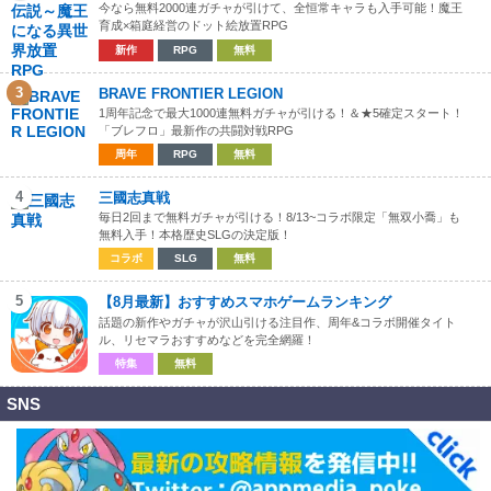
今なら無料2000連ガチャが引けて、全恒常キャラも入手可能！魔王
育成×箱庭経営のドット絵放置RPG
新作
RPG
無料
3
BRAVE FRONTIER LEGION
1周年記念で最大1000連無料ガチャが引ける！＆★5確定スタート！
「ブレフロ」最新作の共闘対戦RPG
周年
RPG
無料
4
三國志真戦
毎日2回まで無料ガチャが引ける！8/13~コラボ限定「無双小喬」も
無料入手！本格歴史SLGの決定版！
コラボ
SLG
無料
5
【8月最新】おすすめスマホゲームランキング
話題の新作やガチャが沢山引ける注目作、周年&コラボ開催タイト
ル、リセマラおすすめなどを完全網羅！
特集
無料
SNS