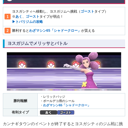
ヨスガシティへ移動し、ヨスガジムへ挑戦（
ゴースト
タイプ）
※
あく
、
ゴースト
タイプが弱点！
▶︎トバリジムの攻略
勝利すると
わざマシン65「シャドークロー」
が貰える
ヨスガジムでメリッサとバトル
・レリックバッジ
勝利報酬
・ボールデコ用のシール
・
わざマシン65「シャドークロー」
有利タイプ
カンナギタウンのイベントが終了するとヨスガシティのジム戦に挑