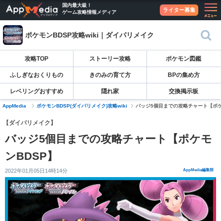
国内最大級！
ライター募集
ゲーム攻略情報メディア
ポケモンBDSP攻略wiki｜ダイパリメイク
攻略TOP
ストーリー攻略
ポケモン図鑑
ふしぎなおくりもの
きのみの育て方
BPの集め方
レベリングおすすめ
隠れ家
交換掲示板
AppMedia
ポケモンBDSP(ダイパリメイク)攻略wiki
バッジ5個目までの攻略チャート【ポケ
【ダイパリメイク】
バッジ5個目までの攻略チャート【ポケモ
ンBDSP】
2022年01月05日14時14分
AppMedia編集部