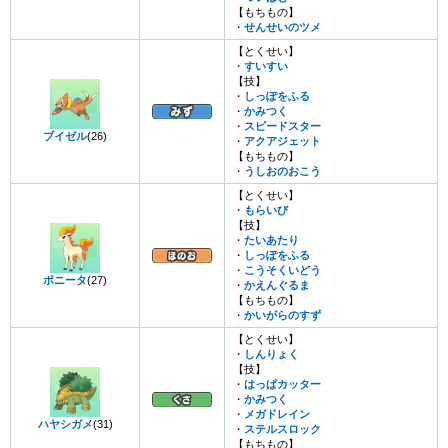
【もちもの】
・
せんせいのツメ
【とくせい】
・
すいすい
【技】
・
しっぽをふる
・
かみつく
・
スピードスター
ブイゼル
(26)
・
アクアジェット
【もちもの】
・
うしおのおこう
【とくせい】
・
もらいび
【技】
・
たいあたり
・
しっぽをふる
・
こうそくいどう
ポニータ
(27)
・
かえんぐるま
【もちもの】
・
かいがらのすず
【とくせい】
・
しんりょく
【技】
・
はっぱカッター
・
かみつく
・
メガドレイン
ハヤシガメ
(31)
・
ステルスロック
【もちもの】