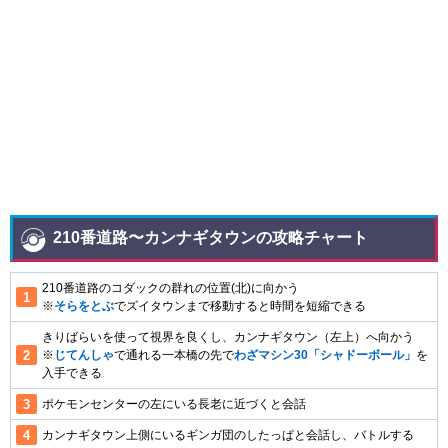
210番道路〜カンナギタウンの攻略チャート
210番道路のコダックの群れの位置(北)に向かう
※
そらをとぶ
でズイタウンまで移動すると時間を短縮できる
きりばらいを使って視界を良くし、カンナギタウン（左上）へ向かう
※
じてんしゃ
で通れる一本橋の先で
わざマシン30「シャドーボール」
を
入手できる
ポケモンセンターの左にいる長老に近づくと会話
カンナギタウン上側にいるギンガ団のしたっぱと会話し、バトルする