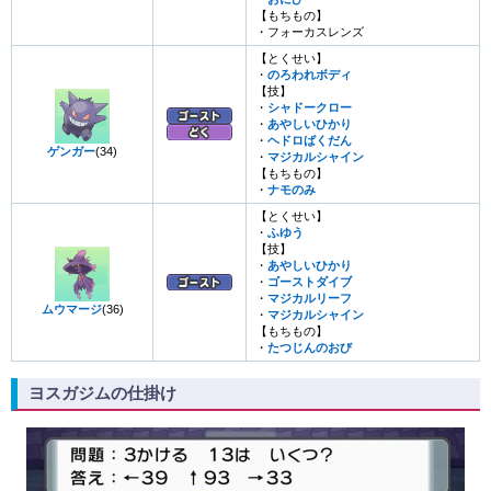
【もちもの】
・フォーカスレンズ
【とくせい】
・
のろわれボディ
【技】
・
シャドークロー
・
あやしいひかり
・
ヘドロばくだん
ゲンガー
(34)
・
マジカルシャイン
【もちもの】
・
ナモのみ
【とくせい】
・
ふゆう
【技】
・
あやしいひかり
・
ゴーストダイブ
・
マジカルリーフ
ムウマージ
(36)
・
マジカルシャイン
【もちもの】
・
たつじんのおび
ヨスガジムの仕掛け