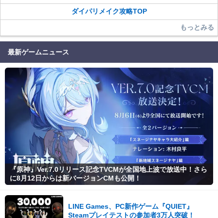
ダイパリメイク攻略TOP
もっとみる
最新ゲームニュース
『原神』Ver.7.0リリース記念TVCMが全国地上波で放送中！さら
に8月12日からは新バージョンCMも公開！
LINE Games、PC新作ゲーム『QUIET』
Steamプレイテストの参加者3万人突破！