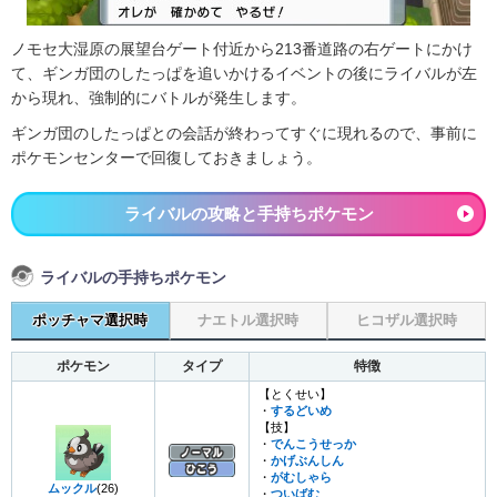
ノモセ大湿原の展望台ゲート付近から213番道路の右ゲートにかけ
て、ギンガ団のしたっぱを追いかけるイベントの後にライバルが左
から現れ、強制的にバトルが発生します。
ギンガ団のしたっぱとの会話が終わってすぐに現れるので、事前に
ポケモンセンターで回復しておきましょう。
ライバルの攻略と手持ちポケモン
ライバルの手持ちポケモン
ポッチャマ選択時
ナエトル選択時
ヒコザル選択時
ポケモン
タイプ
特徴
【とくせい】
・
するどいめ
【技】
・
でんこうせっか
・
かげぶんしん
・
がむしゃら
ムックル
(26)
・
ついばむ