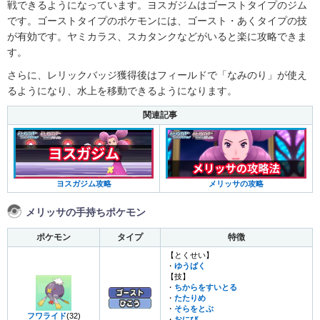
戦できるようになっています。ヨスガジムはゴーストタイプのジム
です。ゴーストタイプのポケモンには、ゴースト・あくタイプの技
が有効です。ヤミカラス、スカタンクなどがいると楽に攻略できま
す。
さらに、レリックバッジ獲得後はフィールドで「なみのり」が使え
るようになり、水上を移動できるようになります。
関連記事
ヨスガジム攻略
メリッサの攻略
メリッサの手持ちポケモン
ポケモン
タイプ
特徴
【とくせい】
・
ゆうばく
【技】
・
ちからをすいとる
・
たたりめ
・
そらをとぶ
フワライド
(32)
・
おにび