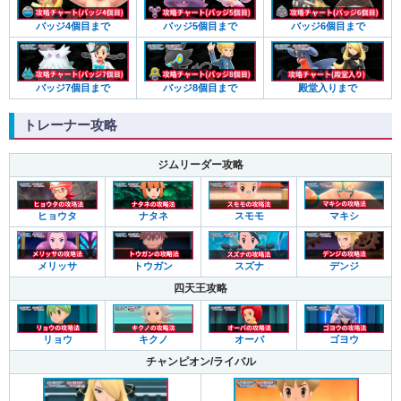
バッジ4個目まで
バッジ5個目まで
バッジ6個目まで
バッジ7個目まで
バッジ8個目まで
殿堂入りまで
トレーナー攻略
ジムリーダー攻略
マキシ
ヒョウタ
ナタネ
スモモ
デンジ
メリッサ
トウガン
スズナ
四天王攻略
ゴヨウ
リョウ
キクノ
オーバ
チャンピオン/ライバル