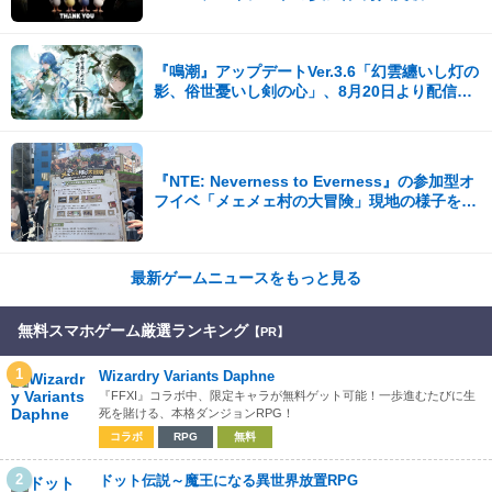
『鳴潮』アップデートVer.3.6「幻雲纏いし灯の
影、俗世憂いし剣の心」、8月20日より配信開
始！
『NTE: Neverness to Everness』の参加型オ
フイベ「メェメェ村の大冒険」現地の様子をレ
ポ！ミニゲームやコスプレイヤー撮影など盛り
だくさん！
最新ゲームニュースをもっと見る
無料スマホゲーム厳選ランキング
【PR】
1
Wizardry Variants Daphne
『FFXI』コラボ中、限定キャラが無料ゲット可能！一歩進むたびに生
死を賭ける、本格ダンジョンRPG！
コラボ
RPG
無料
2
ドット伝説～魔王になる異世界放置RPG