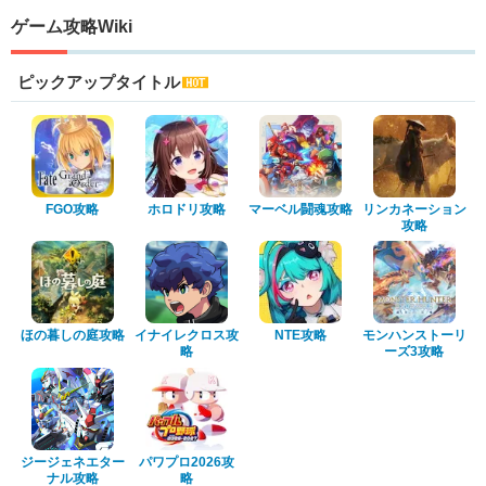
ゲーム攻略Wiki
ピックアップタイトル
FGO攻略
ホロドリ攻略
マーベル闘魂攻略
リンカネーション
攻略
ほの暮しの庭攻略
イナイレクロス攻
NTE攻略
モンハンストーリ
略
ーズ3攻略
ジージェネエター
パワプロ2026攻
ナル攻略
略