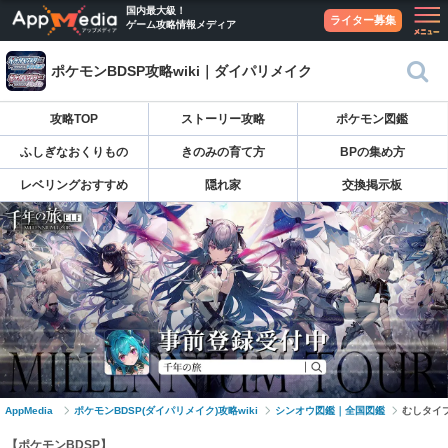
国内最大級！
ライター募集
ゲーム攻略情報メディア
ポケモンBDSP攻略wiki｜ダイパリメイク
攻略TOP
ストーリー攻略
ポケモン図鑑
ふしぎなおくりもの
きのみの育て方
BPの集め方
レベリングおすすめ
隠れ家
交換掲示板
AppMedia
ポケモンBDSP(ダイパリメイク)攻略wiki
シンオウ図鑑｜全国図鑑
むしタイ
【ポケモンBDSP】