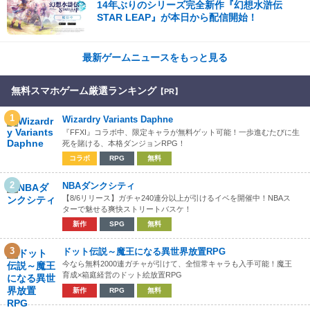
14年ぶりのシリーズ完全新作『幻想水滸伝
STAR LEAP』が本日から配信開始！
最新ゲームニュースをもっと見る
無料スマホゲーム厳選ランキング
【PR】
1
Wizardry Variants Daphne
『FFXI』コラボ中、限定キャラが無料ゲット可能！一歩進むたびに生
死を賭ける、本格ダンジョンRPG！
コラボ
RPG
無料
2
NBAダンクシティ
【8/6リリース】ガチャ240連分以上が引けるイベを開催中！NBAス
ターで魅せる爽快ストリートバスケ！
新作
SPG
無料
3
ドット伝説～魔王になる異世界放置RPG
今なら無料2000連ガチャが引けて、全恒常キャラも入手可能！魔王
育成×箱庭経営のドット絵放置RPG
新作
RPG
無料