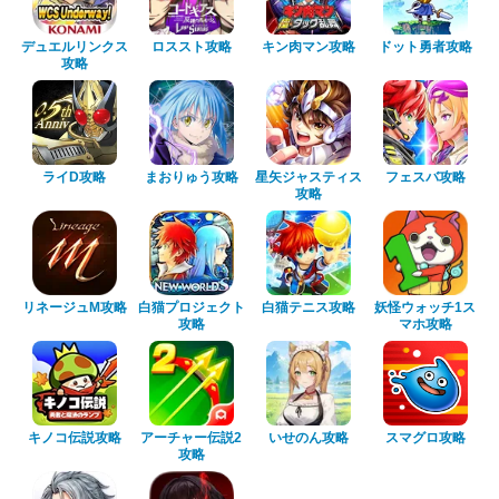
デュエルリンクス
ロススト攻略
キン肉マン攻略
ドット勇者攻略
攻略
ライD攻略
まおりゅう攻略
星矢ジャスティス
フェスバ攻略
攻略
リネージュM攻略
白猫プロジェクト
白猫テニス攻略
妖怪ウォッチ1ス
攻略
マホ攻略
キノコ伝説攻略
アーチャー伝説2
いせのん攻略
スマグロ攻略
攻略