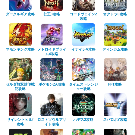
ダークルギア攻略
仁王3攻略
コードヴェイン2
オクトラ0攻略
攻略
マモンキング攻略
メトロイドプライ
イナイレV攻略
ディンカム攻略
ム4攻略
ゼルダ無双封印戦
ポケモンZA攻略
タイムストレンジ
FFT攻略
記攻略
ャー攻略
サイレントヒルf
ロストソウルアサ
ハデス2攻略
スパロボY攻略
攻略
イド攻略