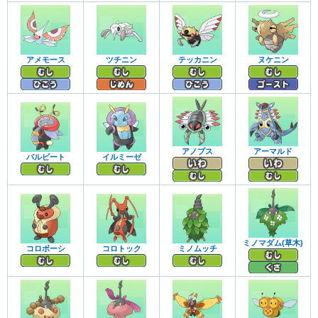
アメモース
ツチニン
テッカニン
ヌケニン
アノプス
アーマルド
バルビート
イルミーゼ
ミノマダム(草木)
コロボーシ
コロトック
ミノムッチ