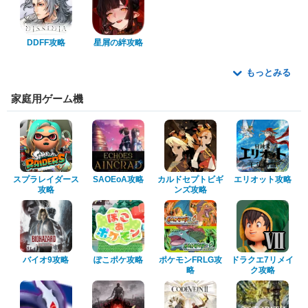
DDFF攻略
星屑の絆攻略
もっとみる
家庭用ゲーム機
スプラレイダース
SAOEoA攻略
カルドセプトビギ
エリオット攻略
攻略
ンズ攻略
バイオ9攻略
ぽこポケ攻略
ポケモンFRLG攻
ドラクエ7リメイ
略
ク攻略