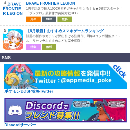
4
BRAVE FRONTIER LEGION
1周年記念で最大1000連無料ガチャが引ける！＆★5確定スタート！
「ブレフロ」最新作の共闘対戦RPG
周年
RPG
無料
5
【8月最新】おすすめスマホゲームランキング
話題の新作やガチャが沢山引ける注目作、周年&コラボ開催タイト
ル、リセマラおすすめなどを完全網羅！
特集
無料
SNS
ポケモンBDSP攻略Twitter
Discordサーバー