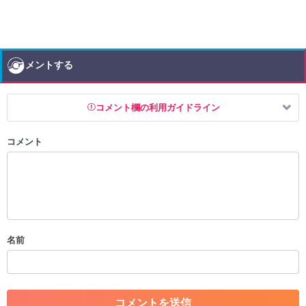
コメントする
コメント欄の利用ガイドライン
コメント
以下の書き込みを禁止とし、場合によってはコメント削除や書き込み制
限を行う可能性がございます。 あらかじめご了承ください。
・公序良俗に反する投稿
・スパムなど、記事内容と関係のない投稿
・誰かになりすます行為
・個人情報の投稿や、他者のプライバシーを侵害する投稿
名前
・一度削除された投稿を再び投稿すること
・外部サイトへの誘導や宣伝
・アカウントの売買など金銭が絡む内容の投稿
・各ゲームのネタバレを含む内容の投稿
・その他、管理者が不適切と判断した投稿