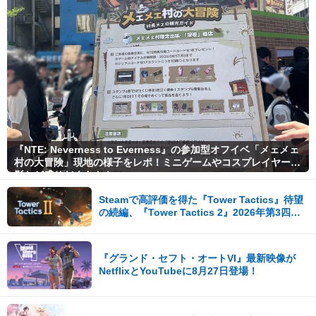
『NTE: Neverness to Everness』の参加型オフイベ「メェメェ
村の大冒険」現地の様子をレポ！ミニゲームやコスプレイヤー撮
影など盛りだくさん！
Steamで高評価を得た『Tower Tactics』待望
の続編、『Tower Tactics 2』2026年第3四半
期に早期アクセス開始
『グランド・セフト・オートVI』最新映像が
NetflixとYouTubeに8月27日登場！