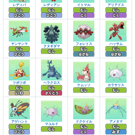
レディバ
レディアン
イトマル
アリアドス
ヤンヤンマ
フォレトス
ハッサム
クヌギダマ
ツボツボ
ヘラクロス
ケムッソ
カラサリス
アゲハント
ドクケイル
アメタマ
マユルド