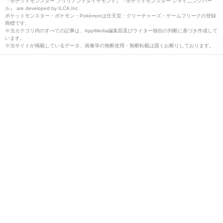
『ポケットモンスター ブリリアントダイヤモンド』『ポケットモンスター シャイニングパー
ル』 are developed by ILCA,Inc.
ポケットモンスター・ポケモン・Pokémonは任天堂・クリーチャーズ・ゲームフリークの登録
商標です。
※当カテゴリ内のすべての記事は、AppMedia編集部及びライター独自の判断に基づき作成して
います。
※当サイトが掲載しているデータ、画像等の無断使用・無断転載は固くお断りしております。