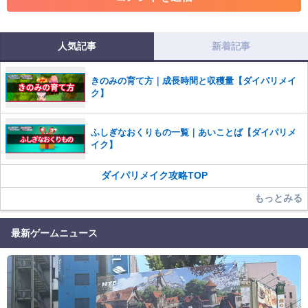
コメントの削除につきましては下記フォームより申請をいた
だけますでしょうか。
人気記事
新着記事
コメントの削除を申請する
※投稿内容を確認後、順次対応さ
せていただきます。ご了承ください。
きのみの育て方｜成長時間と収穫量【ダイパリメイ
※一度削除したコメントは復元ができませんのでご注意くだ
ク】
さい。
また、過度な利用規約の違反や、弊社に損害の及ぶ内容の書き込みがあ
ふしぎなおくりもの一覧｜あいことば【ダイパリメ
った場合は、法的措置をとらせていただく場合もございますので、あら
イク】
かじめご理解くださいませ。
ダイパリメイク攻略TOP
もっとみる
最新ゲームニュース