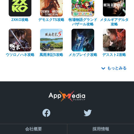
2XKO攻略
デモエクTS攻略
牧場物語グランド
メタルギアデルタ
バザール攻略
攻略
ウツロノハネ攻略
風雨来記5攻略
メカブレイク攻略
デススト2攻略
もっとみる
会社概要
採用情報