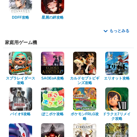
DDFF攻略
星屑の絆攻略
もっとみる
家庭用ゲーム機
スプラレイダース
SAOEoA攻略
カルドセプトビギ
エリオット攻略
攻略
ンズ攻略
バイオ9攻略
ぽこポケ攻略
ポケモンFRLG攻
ドラクエ7リメイ
略
ク攻略