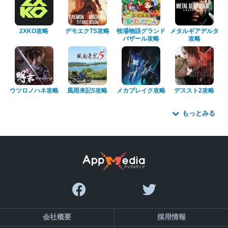
2XKO攻略
デモエクTS攻略
牧場物語グランド
メタルギアデルタ
バザール攻略
攻略
ウツロノハネ攻略
風雨来記5攻略
メカブレイク攻略
デススト2攻略
もっとみる
会社概要
採用情報