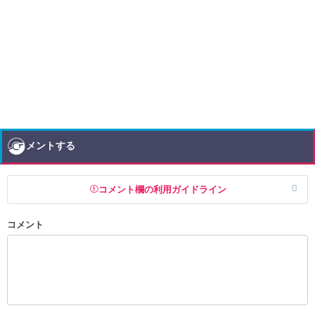
コメントする
コメント欄の利用ガイドライン
コメント
以下の書き込みを禁止とし、場合によってはコメント削除や書き込み制
限を行う可能性がございます。 あらかじめご了承ください。
・公序良俗に反する投稿
・スパムなど、記事内容と関係のない投稿
・誰かになりすます行為