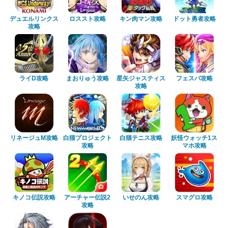
デュエルリンクス
ロススト攻略
キン肉マン攻略
ドット勇者攻略
攻略
ライD攻略
まおりゅう攻略
星矢ジャスティス
フェスバ攻略
攻略
リネージュM攻略
白猫プロジェクト
白猫テニス攻略
妖怪ウォッチ1ス
攻略
マホ攻略
キノコ伝説攻略
アーチャー伝説2
いせのん攻略
スマグロ攻略
攻略