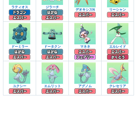
ラティオス
ジラーチ
デオキシスN
リーシャン
ドーミラー
ドータクン
マネネ
エルレイド
ユクシー
エムリット
アグノム
クレセリア