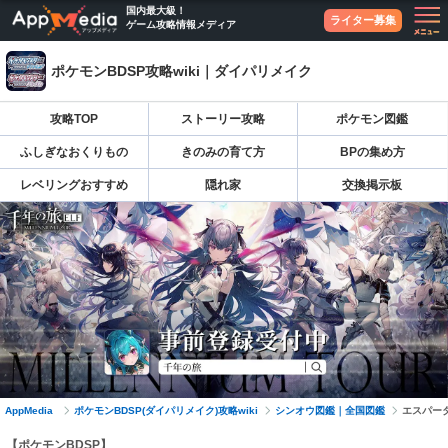
国内最大級！
ライター募集
ゲーム攻略情報メディア
ポケモンBDSP攻略wiki｜ダイパリメイク
攻略TOP
ストーリー攻略
ポケモン図鑑
ふしぎなおくりもの
きのみの育て方
BPの集め方
レベリングおすすめ
隠れ家
交換掲示板
AppMedia
ポケモンBDSP(ダイパリメイク)攻略wiki
シンオウ図鑑｜全国図鑑
エスパー
【ポケモンBDSP】