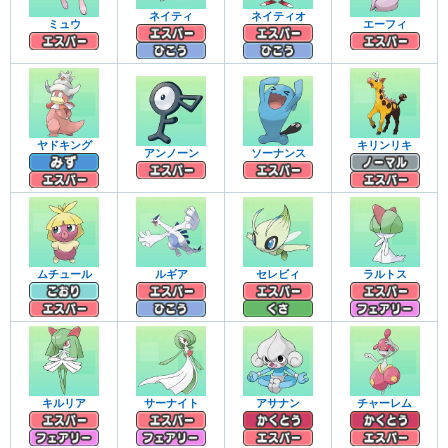
ネイティ
ネイティオ
ミュウ
エーフィ
ヤドキング
キリンリキ
アンノーン
ソーナンス
ムチュール
ルギア
セレビィ
ラルトス
キルリア
サーナイト
アサナン
チャーレム