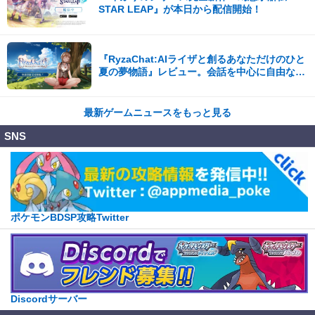
STAR LEAP』が本日から配信開始！
『RyzaChat:AIライザと創るあなただけのひと
夏の夢物語』レビュー。会話を中心に自由な冒
険を進めていくシステムはこれまでにない新鮮
な体験が楽しめる【先行プレイレポート】
最新ゲームニュースをもっと見る
SNS
ポケモンBDSP攻略Twitter
Discordサーバー