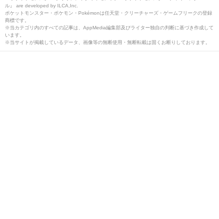
ル』 are developed by ILCA,Inc.
ポケットモンスター・ポケモン・Pokémonは任天堂・クリーチャーズ・ゲームフリークの登録
商標です。
※当カテゴリ内のすべての記事は、AppMedia編集部及びライター独自の判断に基づき作成して
います。
※当サイトが掲載しているデータ、画像等の無断使用・無断転載は固くお断りしております。