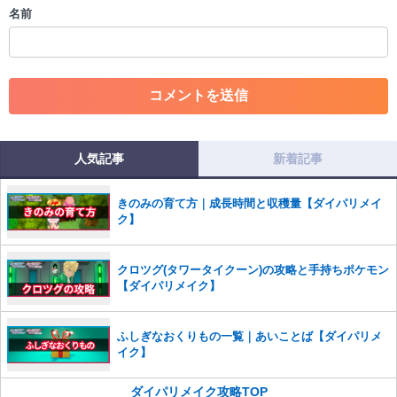
・個人情報の投稿や、他者のプライバシーを侵害する投稿
名前
・一度削除された投稿を再び投稿すること
・外部サイトへの誘導や宣伝
・アカウントの売買など金銭が絡む内容の投稿
・各ゲームのネタバレを含む内容の投稿
・その他、管理者が不適切と判断した投稿
コメントの削除につきましては下記フォームより申請をいた
だけますでしょうか。
人気記事
新着記事
コメントの削除を申請する
※投稿内容を確認後、順次対応さ
せていただきます。ご了承ください。
きのみの育て方｜成長時間と収穫量【ダイパリメイ
※一度削除したコメントは復元ができませんのでご注意くだ
ク】
さい。
また、過度な利用規約の違反や、弊社に損害の及ぶ内容の書き込みがあ
クロツグ(タワータイクーン)の攻略と手持ちポケモン
った場合は、法的措置をとらせていただく場合もございますので、あら
【ダイパリメイク】
かじめご理解くださいませ。
ふしぎなおくりもの一覧｜あいことば【ダイパリメ
イク】
ダイパリメイク攻略TOP