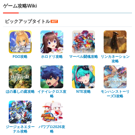
ゲーム攻略Wiki
ピックアップタイトル
FGO攻略
ホロドリ攻略
マーベル闘魂攻略
リンカネーション
攻略
ほの暮しの庭攻略
イナイレクロス攻
NTE攻略
モンハンストーリ
略
ーズ3攻略
ジージェネエター
パワプロ2026攻
ナル攻略
略