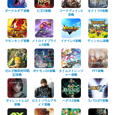
ダークルギア攻略
仁王3攻略
コードヴェイン2
オクトラ0攻略
攻略
マモンキング攻略
メトロイドプライ
イナイレV攻略
ディンカム攻略
ム4攻略
ゼルダ無双封印戦
ポケモンZA攻略
タイムストレンジ
FFT攻略
記攻略
ャー攻略
サイレントヒルf
ロストソウルアサ
ハデス2攻略
スパロボY攻略
攻略
イド攻略