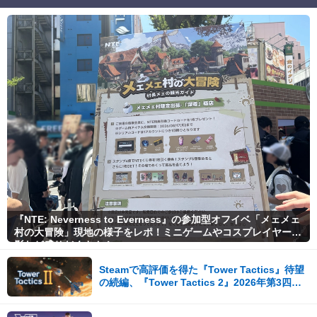
『NTE: Neverness to Everness』の参加型オフイベ「メェメェ
村の大冒険」現地の様子をレポ！ミニゲームやコスプレイヤー撮
影など盛りだくさん！
Steamで高評価を得た『Tower Tactics』待望
の続編、『Tower Tactics 2』2026年第3四半
期に早期アクセス開始