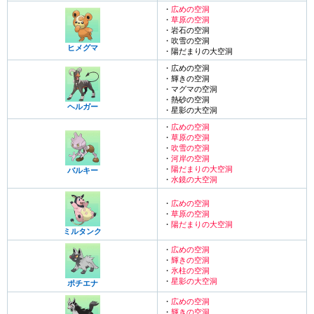
・
広めの空洞
・
草原の空洞
・岩石の空洞
・吹雪の空洞
ヒメグマ
・陽だまりの大空洞
・広めの空洞
・輝きの空洞
・マグマの空洞
・熱砂の空洞
ヘルガー
・星影の大空洞
・
広めの空洞
・
草原の空洞
・
吹雪の空洞
・
河岸の空洞
・
陽だまりの大空洞
バルキー
・
水鏡の大空洞
・
広めの空洞
・
草原の空洞
・
陽だまりの大空洞
ミルタンク
・
広めの空洞
・
輝きの空洞
・
氷柱の空洞
・
星影の大空洞
ポチエナ
・
広めの空洞
・
輝きの空洞