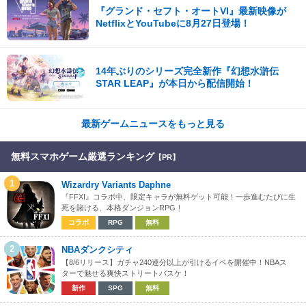
『グランド・セフト・オートVI』最新映像が
NetflixとYouTubeに8月27日登場！
14年ぶりのシリーズ完全新作『幻想水滸伝
STAR LEAP』が本日から配信開始！
最新ゲームニュースをもっと見る
無料スマホゲーム厳選ランキング
【PR】
1
Wizardry Variants Daphne
『FFXI』コラボ中、限定キャラが無料ゲット可能！一歩進むたびに生
死を賭ける、本格ダンジョンRPG！
コラボ
RPG
無料
2
NBAダンクシティ
【8/6リリース】ガチャ240連分以上が引けるイベを開催中！NBAス
ターで魅せる爽快ストリートバスケ！
新作
SPG
無料