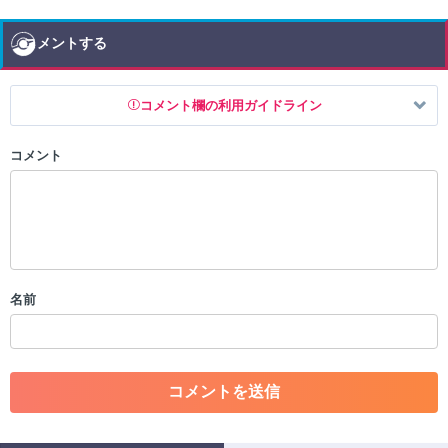
コメントする
コメント欄の利用ガイドライン
コメント
以下の書き込みを禁止とし、場合によってはコメント削除や書き込み制
限を行う可能性がございます。 あらかじめご了承ください。
・公序良俗に反する投稿
・スパムなど、記事内容と関係のない投稿
・誰かになりすます行為
・個人情報の投稿や、他者のプライバシーを侵害する投稿
名前
・一度削除された投稿を再び投稿すること
・外部サイトへの誘導や宣伝
・アカウントの売買など金銭が絡む内容の投稿
・各ゲームのネタバレを含む内容の投稿
・その他、管理者が不適切と判断した投稿
コメントの削除につきましては下記フォームより申請をいた
だけますでしょうか。