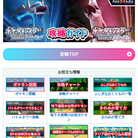
攻略TOP
お役立ち情報
ポケモン図鑑
攻略チャート
ふしぎなおくりもの一覧
地下大洞窟の出現ポケモ
バトルタワー攻略
きのみの育て方
ン