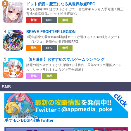
3
ドット伝説～魔王になる異世界放置RPG
今なら無料2000連ガチャが引けて、全恒常キャラも入手可能！魔王
育成×箱庭経営のドット絵放置RPG
新作
RPG
無料
4
BRAVE FRONTIER LEGION
1周年記念で最大1000連無料ガチャが引ける！＆★5確定スタート！
「ブレフロ」最新作の共闘対戦RPG
周年
RPG
無料
5
【8月最新】おすすめスマホゲームランキング
話題の新作やガチャが沢山引ける注目作、周年&コラボ開催タイト
ル、リセマラおすすめなどを完全網羅！
特集
無料
SNS
ポケモンBDSP攻略Twitter