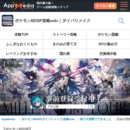
国内最大級！
ライター募集
ゲーム攻略情報メディア
ポケモンBDSP攻略wiki｜ダイパリメイク
攻略TOP
ストーリー攻略
ポケモン図鑑
ふしぎなおくりもの
きのみの育て方
BPの集め方
レベリングおすすめ
隠れ家
交換掲示板
AppMedia
ポケモンBDSP(ダイパリメイク)攻略wiki
地下大洞窟でできること
広めの空
【ポケモンBDSP】