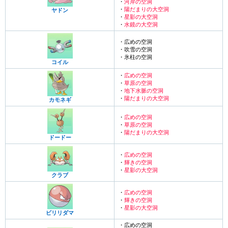
・
河岸の空洞
・
陽だまりの大空洞
ヤドン
・
星影の大空洞
・
水鏡の大空洞
・広めの空洞
・吹雪の空洞
・氷柱の空洞
コイル
・
広めの空洞
・
草原の空洞
・
地下水脈の空洞
・
陽だまりの大空洞
カモネギ
・
広めの空洞
・
草原の空洞
・
陽だまりの大空洞
ドードー
・
広めの空洞
・
輝きの空洞
・
星影の大空洞
クラブ
・
広めの空洞
・
輝きの空洞
・
星影の大空洞
ビリリダマ
・広めの空洞