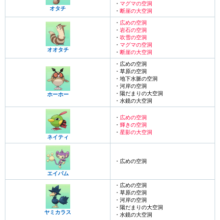
・
マグマの空洞
オタチ
・
断崖の大空洞
・
広めの空洞
・
岩石の空洞
・
吹雪の空洞
・
マグマの空洞
オオタチ
・
断崖の大空洞
・広めの空洞
・草原の空洞
・地下水脈の空洞
・河岸の空洞
・陽だまりの大空洞
ホーホー
・水鏡の大空洞
・
広めの空洞
・
輝きの空洞
・
星影の大空洞
ネイティ
・広めの空洞
エイパム
・広めの空洞
・草原の空洞
・河岸の空洞
・陽だまりの大空洞
ヤミカラス
・水鏡の大空洞