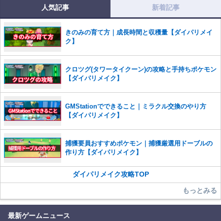
人気記事
新着記事
コメントの削除を申請する
※投稿内容を確認後、順次対応さ
せていただきます。ご了承ください。
きのみの育て方｜成長時間と収穫量【ダイパリメイ
※一度削除したコメントは復元ができませんのでご注意くだ
ク】
さい。
また、過度な利用規約の違反や、弊社に損害の及ぶ内容の書き込みがあ
クロツグ(タワータイクーン)の攻略と手持ちポケモン
った場合は、法的措置をとらせていただく場合もございますので、あら
【ダイパリメイク】
かじめご理解くださいませ。
GMStationでできること｜ミラクル交換のやり方
【ダイパリメイク】
捕獲要員おすすめポケモン｜捕獲厳選用ドーブルの
作り方【ダイパリメイク】
ダイパリメイク攻略TOP
もっとみる
最新ゲームニュース