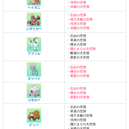
・
河岸の空洞
・
水鏡の大空洞
ヘイガニ
・
広めの空洞
・
地下水脈の空洞
・
河岸の空洞
・
水鏡の大空洞
シザリガー
・広めの空洞
・草原の空洞
・輝きの空洞
・
陽だまりの大空洞
・断崖の大空洞
アブソル
・星影の大空洞
・
広めの空洞
・
輝きの空洞
・
星影の大空洞
タツベイ
・
広めの空洞
・
輝きの空洞
・
星影の大空洞
コモルー
・広めの空洞
・草原の空洞
・地下水脈の空洞
・河岸の空洞
・陽だまりの大空洞
ビッパ
・水鏡の大空洞