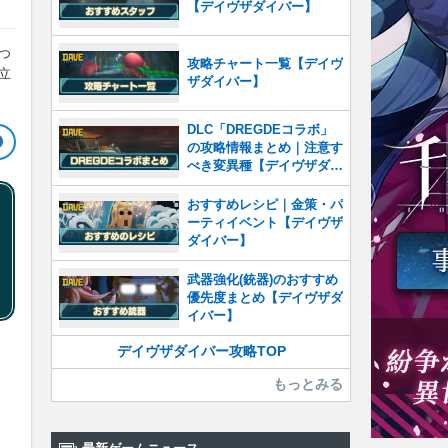
【デイヴザダイバー】
つ
攻略チャート一覧【デイヴ
役立
ザダイバー】
DLC「DREGDEコラボ」
の攻略情報まとめ｜注意す
べき変異種【デイヴザダイ
バー】
おすすめレシピ｜金策・パ
ーティイベント【デイヴザ
ダイバー】
武器強化(銃器)のおすすめ
優先度まとめ【デイヴザダ
イバー】
デイヴザダイバー攻略TOP
もっとみる