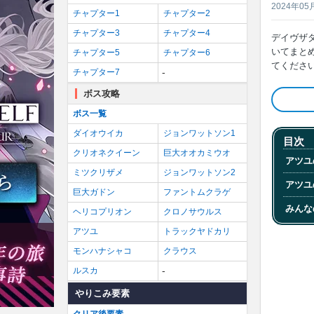
2024年05
チャプター1
チャプター2
チャプター3
チャプター4
デイヴザ
いてまとめて
チャプター5
チャプター6
てくださ
-
チャプター7
ボス攻略
ボス一覧
ダイオウイカ
ジョンワットソン1
目次
クリオネクイーン
巨大オオカミウオ
アツ
ミツクリザメ
ジョンワットソン2
アツ
巨大ガドン
ファントムクラゲ
みん
ヘリコプリオン
クロノサウルス
アツユ
トラックヤドカリ
モンハナシャコ
クラウス
-
ルスカ
やりこみ要素