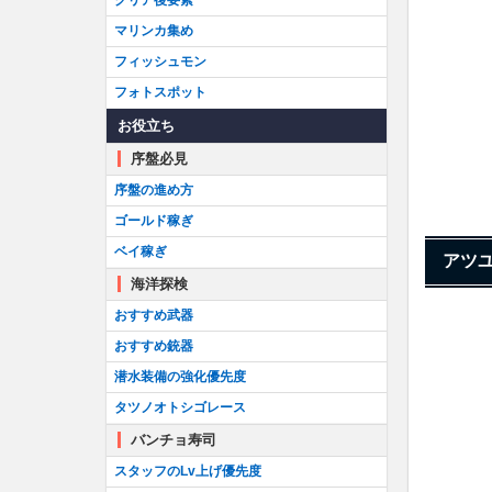
クリア後要素
マリンカ集め
フィッシュモン
フォトスポット
お役立ち
序盤必見
序盤の進め方
ゴールド稼ぎ
ベイ稼ぎ
アツ
海洋探検
おすすめ武器
おすすめ銃器
潜水装備の強化優先度
タツノオトシゴレース
バンチョ寿司
スタッフのLv上げ優先度