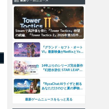
最新ゲームニュース
Steamで高評価を得た『Tower Tactics』待望
の続編、『Tower Tactics 2』2026年第3四半期
に早期アクセス開始
『グランド・セフト・オート
VI』最新映像がNetflixとYou
Tubeに8月27日登場！
14年ぶりのシリーズ完全新作
『幻想水滸伝 STAR LEAP』
が本日から配信開始！
『RyzaChat:AIライザと創る
あなただけのひと夏の夢物
語』レビュー。会話を中心に
自由な冒険を進めていくシス
最新ゲームニュースをもっと見る
テムはこれまでにない新鮮な
体験が楽しめる【先行プレイ