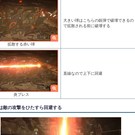
大きい球はこちらの銃弾で破壊できるの
で拡散される前に破壊する
拡散する赤い球
直線なので上下に回避
炎ブレス
目は敵の攻撃をひたすら回避する