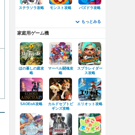
ステラソラ攻略
モンスト攻略
パズドラ攻略
もっとみる
家庭用ゲーム機
ほの暮しの庭攻
マーベル闘魂攻
スプラレイダー
略
略
ス攻略
SAOEoA攻略
カルドセプトビ
エリオット攻略
ギンズ攻略