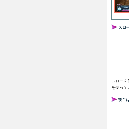
スロ
スローを
を使って
後半