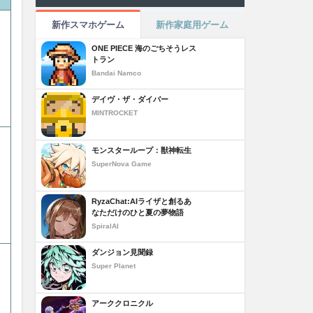
新作スマホゲーム
新作家庭用ゲーム
ONE PIECE 海のごちそうレス
トラン
Bandai Namco
デイヴ・ザ・ダイバー
MINTROCKET
モンスターループ：獣神転生
SuperNova Game
RyzaChat:AIライザと創るあ
なただけのひと夏の夢物語
SpiralAI
ダンジョン見聞録
Super Planet
アーククロニクル