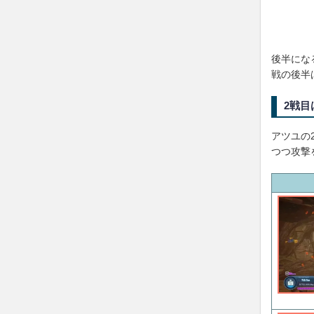
後半にな
戦の後半
2戦
アツユの
つつ攻撃