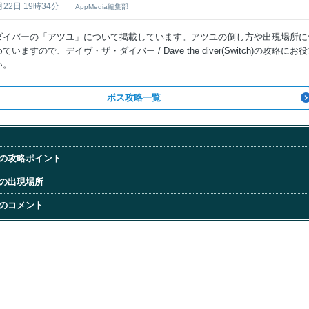
月22日 19時34分
AppMedia編集部
ダイバーの「アツユ」について掲載しています。アツユの倒し方や出現場所に
いますので、デイヴ・ザ・ダイバー / Dave the diver(Switch)の攻略にお
い。
ボス攻略一覧
ユの攻略ポイント
ユの出現場所
なのコメント