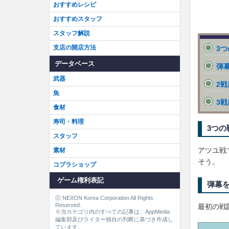
おすすめレシピ
おすすめスタッフ
スタッフ解説
支店の開店方法
3
データベース
弾
武器
2
魚
3
食材
寿司・料理
3つ
スタッフ
アツユ戦
素材
そう。
コブラショップ
ゲーム権利表記
弾幕
ⓒ NEXON Korea Corporation All Rights
Reserved.
最初の戦
※当カテゴリ内のすべての記事は、AppMedia
編集部及びライター独自の判断に基づき作成し
ています。