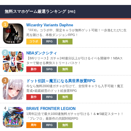
無料スマホゲーム厳選ランキング
【PR】
1
Wizardry Variants Daphne
『FFXI』コラボ中、限定キャラが無料ゲット可能！一歩進むたびに生
死を賭ける、本格ダンジョンRPG！
コラボ
RPG
無料
2
NBAダンクシティ
【8/6リリース】ガチャ240連分以上が引けるイベを開催中！NBAス
ターで魅せる爽快ストリートバスケ！
新作
SPG
無料
3
ドット伝説～魔王になる異世界放置RPG
今なら無料2000連ガチャが引けて、全恒常キャラも入手可能！魔王
育成×箱庭経営のドット絵放置RPG
新作
RPG
無料
4
BRAVE FRONTIER LEGION
1周年記念で最大1000連無料ガチャが引ける！＆★5確定スタート！
「ブレフロ」最新作の共闘対戦RPG
周年
RPG
無料