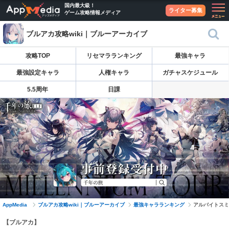
国内最大級！
ライター募集
ゲーム攻略情報メディア
ブルアカ攻略wiki｜ブルーアーカイブ
攻略TOP
リセマラランキング
最強キャラ
最強設定キャラ
人権キャラ
ガチャスケジュール
5.5周年
日課
AppMedia
ブルアカ攻略wiki｜ブルーアーカイブ
最強キャラランキング
アルバイトスミ
【ブルアカ】