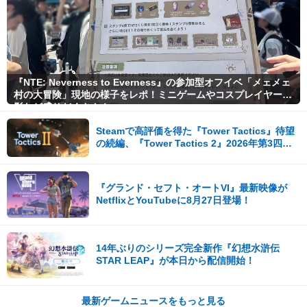
『NTE: Neverness to Everness』の参加型オフイベ「メェメェ
村の大冒険」現地の様子をレポ！ミニゲームやコスプレイヤー撮
影など盛りだくさん！
Steamで高評価を得た『Tower Tactics』待望
の続編、『Tower Tactics 2』2026年第3四半
期に早期アクセス開始
『グランド・セフト・オートVI』最新映像が
NetflixとYouTubeに8月27日登場！
14年ぶりのシリーズ完全新作『幻想水滸伝
STAR LEAP』が本日から配信開始！
最新ゲームニュースをもっと見る