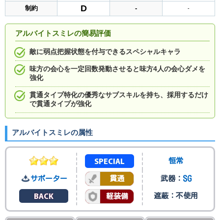
D
制約
-
-
アルバイトスミレの簡易評価
敵に弱点把握状態を付与できるスペシャルキャラ
味方の会心を一定回数発動させると味方4人の会心ダメを
強化
貫通タイプ特化の優秀なサブスキルを持ち、採用するだけ
で貫通タイプが強化
アルバイトスミレの属性
SPECIAL
恒常
SG
サポーター
貫通
武器：
BACK
遮蔽：不使用
軽装備