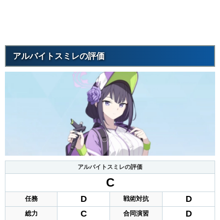
アルバイトスミレの評価
アルバイトスミレの評価
C
D
D
任務
戦術対抗
C
D
総力
合同演習