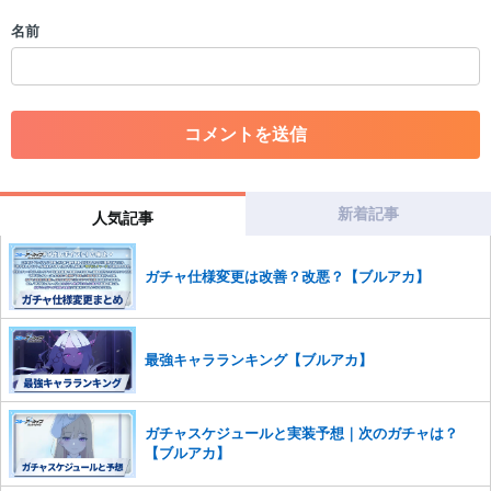
・個人情報の投稿や、他者のプライバシーを侵害する投稿
名前
・一度削除された投稿を再び投稿すること
・外部サイトへの誘導や宣伝
・アカウントの売買など金銭が絡む内容の投稿
・各ゲームのネタバレを含む内容の投稿
・その他、管理者が不適切と判断した投稿
コメントの削除につきましては下記フォームより申請をいた
だけますでしょうか。
新着記事
人気記事
コメントの削除を申請する
※投稿内容を確認後、順次対応さ
せていただきます。ご了承ください。
ガチャ仕様変更は改善？改悪？【ブルアカ】
※一度削除したコメントは復元ができませんのでご注意くだ
さい。
また、過度な利用規約の違反や、弊社に損害の及ぶ内容の書き込みがあ
最強キャラランキング【ブルアカ】
った場合は、法的措置をとらせていただく場合もございますので、あら
かじめご理解くださいませ。
ガチャスケジュールと実装予想｜次のガチャは？
【ブルアカ】