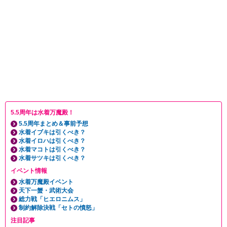
5.5周年は水着万魔殿！
5.5周年まとめ＆事前予想
水着イブキは引くべき？
水着イロハは引くべき？
水着マコトは引くべき？
水着サツキは引くべき？
イベント情報
水着万魔殿イベント
天下一蟹・武術大会
総力戦「ヒエロニムス」
制約解除決戦「セトの憤怒」
注目記事