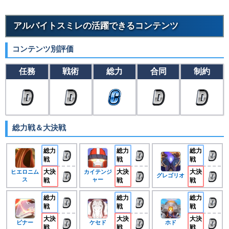
アルバイトスミレの活躍できるコンテンツ
コンテンツ別評価
任務
戦術
総力
合同
制約
総力戦＆大決戦
総力
総力
総力
戦
戦
戦
大決
大決
大決
ヒエロニム
カイテンジ
グレゴリオ
ス
ャー
戦
戦
戦
総力
総力
総力
戦
戦
戦
大決
大決
大決
ビナー
ケセド
ホド
戦
戦
戦