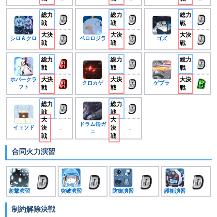
総力
総力
総力
戦
戦
戦
大決
大決
大決
シロ＆クロ
ペロロジラ
ゴズ
戦
戦
戦
総力
総力
総力
戦
戦
戦
大決
大決
大決
ホバークラ
クロカゲ
ゲブラ
フト
戦
戦
戦
総力
総力
戦
戦
大
大
ドラム缶ガ
-
-
イェソド
決
決
ニ
戦
戦
合同火力演習
射撃演習
突破演習
防御演習
護衛演習
制約解除決戦