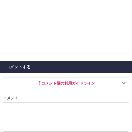
コメントする
コメント欄の利用ガイドライン
コメント
以下の書き込みを禁止とし、場合によってはコメント削除や書き込み制
限を行う可能性がございます。 あらかじめご了承ください。
・公序良俗に反する投稿
・スパムなど、記事内容と関係のない投稿
・誰かになりすます行為