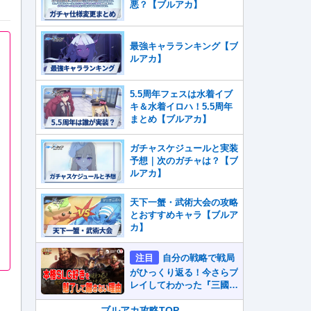
悪？【ブルアカ】
最強キャラランキング【ブ
ルアカ】
5.5周年フェスは水着イブ
キ＆水着イロハ！5.5周年
まとめ【ブルアカ】
ガチャスケジュールと実装
予想｜次のガチャは？【ブ
ルアカ】
天下一蟹・武術大会の攻略
とおすすめキャラ【ブルア
カ】
注目
自分の戦略で戦局
がひっくり返る！今さらプ
レイしてわかった『三國志
真戦』が本格SLG好きを
魅了して離さないワケ
ブルアカ攻略TOP