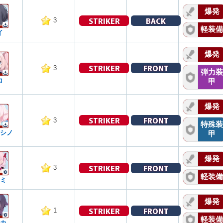
爆発
STRIKER
BACK
3
軽装備
イ
爆発
STRIKER
FRONT
3
弾力装
コ
甲
爆発
STRIKER
FRONT
3
特殊装
シノ
甲
爆発
STRIKER
FRONT
3
軽装備
ミ
爆発
STRIKER
FRONT
1
軽装備
カ