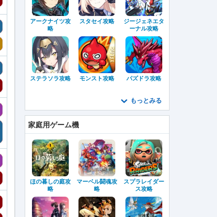
アークナイツ攻
スタセイ攻略
ジージェネエタ
略
ーナル攻略
ステラソラ攻略
モンスト攻略
パズドラ攻略
もっとみる
家庭用ゲーム機
ほの暮しの庭攻
マーベル闘魂攻
スプラレイダー
略
略
ス攻略