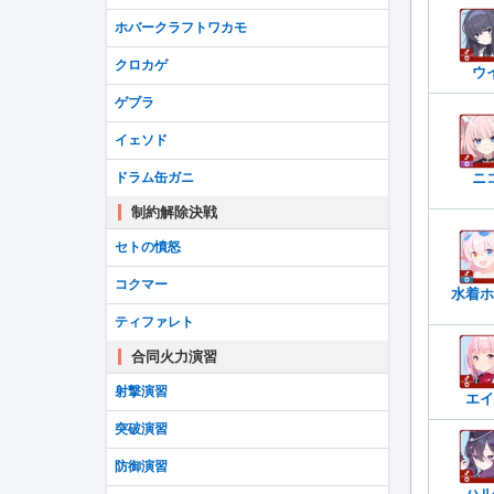
ホバークラフトワカモ
クロカゲ
ウ
ゲブラ
イェソド
ドラム缶ガニ
ニ
制約解除決戦
セトの憤怒
コクマー
水着ホ
ティファレト
合同火力演習
射撃演習
エイ
突破演習
防御演習
ハル