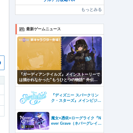
もっとみる
最新ゲームニュース
『ガーディアンテイルズ』メインストーリーで
は描かれなかった”もうひとつの物語” 外伝
「応答せよ！カンタベリー」公開！
『ディズニー スパークリン
ク・スターズ』メインビジュ
アル公開＆ストア事前登録開
始！
魔女×憑依×ローグライク『N
ever Grave（ネバーグレイ
ブ）』Android版、配信開