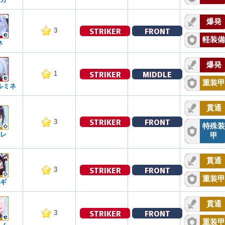
爆発
STRIKER
FRONT
3
軽装備
ネ
爆発
STRIKER
MIDDLE
1
重装甲
ルミネ
貫通
STRIKER
FRONT
3
特殊装
レ
甲
貫通
STRIKER
FRONT
3
重装甲
ギ
貫通
STRIKER
FRONT
3
重装甲