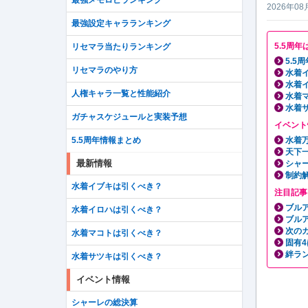
最強メモロビランキング
2026年08
最強設定キャラランキング
5.5周
リセマラ当たりランキング
5.5
リセマラのやり方
水着
水着
人権キャラ一覧と性能紹介
水着
水着
ガチャスケジュールと実装予想
イベント
5.5周年情報まとめ
水着
天下
最新情報
シャ
制約
水着イブキは引くべき？
注目記事
ブル
水着イロハは引くべき？
ブル
次の
水着マコトは引くべき？
固有
絆ラ
水着サツキは引くべき？
イベント情報
シャーレの総決算