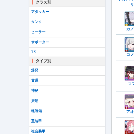
クラス別
リ
アタッカー
タンク
カノ
ヒーラー
サポーター
T.S
コノ
タイプ別
爆発
貫通
ラ
神秘
振動
軽装備
アオ
重装甲
複合装甲