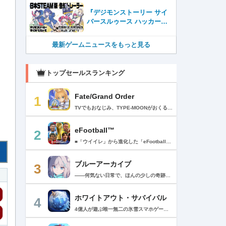
始！お手頃価格の780円！
『デジモンストーリー サイ
バースルゥース ハッカーズ
メモリー』国内STEAM®版
発売開始！
最新ゲームニュースをもっと見る
トップセールスランキング
Fate/Grand Order
1
TVでもおなじみ、TYPE-MOONがおくるFateのRPG！ スマホでも本格的なRPGが楽しめる。 文字数にして500万字超という、圧倒的なボリュームを堪能できるストーリー！ 本編以外にもキャラクターごとにストーリーを用意し、Fateファンも今回はじめてFateの世界を体験される方も十分満足いただける内容となっています。 【あらすじ】 西暦2015年。 地球の未来を観測するカルデアは、2017年以降の人類史が崩壊している事実を確認した。 昨日まで確かに存在していた2115年までの“約束された未来”は、何の前触れもなく突如として消え去ったのだ。 なぜ。どうして。だれが。どうやって。 西暦2004年 日本 ある地方都市。 ここに今まではなかった、「観測できない領域」が現れたと。 カルデアはこれを人類絶滅の原因と仮定し、いまだ実験段階だった第六の実験を決行する事となった。 それは過去への時間旅行。 人間を霊子化させて過去に送りこみ、事象に介入する事で時空の特異点を解明、あるいは破壊する禁断の儀式。 その名を人理守護指令、グランドオーダー。 人類を守るために人類史に立ち向かう、運命と戦うものたちの総称である。 【ゲーム概要】 スマホに最適化された簡単操作のコマンドオーダーバトル！ プレイヤーはマスターとなって英霊たちを操り敵を倒し謎を解明していく。 好みの英霊で戦うか、強い英霊で戦うかバトルスタイルはプレイヤーしだい。 ◆豪華声優陣が続々参加 青木志貴、茜屋日海夏、赤羽根健治、明坂聡美、浅川悠、朝日奈丸佳、阿澄佳奈、阿部彬名、阿部敦、阿部里果、雨宮天、新井里美、井口裕香、井澤詩織、石川界人、石川由依、石谷春貴、伊瀬茉莉也、市ノ瀬加那、伊藤彩沙、伊藤かな恵、伊東健人、伊藤静、伊藤美紀、稲田徹、井上和彦、井上喜久子、井上麻里奈、伊丸岡篤、石見舞菜香、上坂すみれ、植田佳奈、上田麗奈、内田真礼、内田雄馬、内山昂輝、梅原裕一郎、江川央生、江口拓也、江越彬紀、遠藤綾、大久保瑠美、大空直美、大塚明夫、大塚芳忠、大原さやか、大和田仁美、岡本信彦、置鮎龍太郎、小倉唯、小澤亜李、小野賢章、小野大輔、小野友樹、小見川千明、かかずゆみ、柿原徹也、加隈亜衣、笠間淳、加瀬康之、門脇舞以、金元寿子、神尾晋一郎、茅野愛衣、川澄綾子、河西健吾、川野剛稔、神奈延年、鬼頭明里、木村珠莉、木村良平、桐本拓哉、釘宮理恵、久野美咲、黒木ほの香、黒田崇矢、桑原由気、KENN、高野麻里佳、古賀葵、小清水亜美、後藤邑子、小西克幸、小林千晃、小林ゆう、小林裕介、小原好美、小松未可子、子安武人、小山力也、近藤玲奈、斎賀みつき、西前忠久、斉藤壮馬、斎藤千和、坂本真綾、佐倉綾音、櫻井孝宏、佐藤聡美、佐藤利奈、沢城みゆき、下屋則子、島﨑信長、嶋村侑、庄司宇芽香、白石晴香、新垣樽助、真堂圭、末柄里恵、杉田智和、杉山紀彰、鈴木達央、鈴木崚汰、鈴代紗弓、鈴村健一、諏訪彩花、諏訪部順一、関俊彦、関智一、瀬戸麻沙美、芹澤優、仙台エリ、千本木彩花、園崎未恵、大地葉、高乃麗、高野直子、高橋花林、高橋李依、高山みなみ、武内駿輔、竹内良太、武田華、田中敦子、田中美海、田中理恵、谷山紀章、種﨑敦美、種田梨沙、田丸篤志、田村睦心、田村ゆかり、丹下桜、千葉繁、千葉翔也、津田健次郎、紡木吏佐、鶴岡聡、寺崎裕香、寺島拓篤、東山奈央、土岐隼一、飛田展男、戸松遥、豊永利行、鳥海浩輔、中井和哉、中田譲治、長縄まりあ、仲村美沙希、中村悠一、名塚佳織、生天目仁美、浪川大輔、能登麻美子、野中藍、乃村健次、土師孝也、長谷川育美、花江夏樹、花澤香菜、花守ゆみり、早見沙織、原由実、春野杏、潘めぐみ、日岡なつみ、日笠陽子、日野聡、平川大輔、ファイルーズあい、福圓美里、福西勝也、福山潤、藤井隼、藤沼建人、ブリドカットセーラ恵美、古川慎、保志総一朗、星野貴紀、堀内賢雄、堀江由衣、本多真梨子、本多陽子、本渡楓、前野智昭、M・A・O、増田俊樹、Machico、松風雅也、真殿光昭、マフィア梶田、三上哲、三木眞一郎、水樹奈々、水島大宙、水橋かおり、緑川光、水瀬いのり、南央美、峯田茉優、宮野真守、宮本充、村瀬歩、森川智之、森田了介、森永千才、森なな子、諸星すみれ、安井邦彦、山路和弘、山下大輝、山下七海、山寺宏一、山根綺、山野井仁、山村響、悠木碧、ゆかな、遊佐浩二、吉野裕行、佳村はるか、米澤円、若林直美、和氣あず未、和多田美咲（50音順） ◆全体構成・メインシナリオ・シナリオ・総監督 奈須きのこ ◆リードキャラクターデザイナー 武内崇 ◆アートディレクション TYPE-MOON ◆メインシナリオ・シナリオ執筆 東出祐一郎、桜井光 水瀬葉月、星空めてお ◆ゲストライター amphibian、虚淵玄（ニトロプラス）、acpi、ＯＫＳＧ（TYPE-MOON）、経験値、小太刀右京、三田誠、たけのこ星人、橘公司、田中天（株式会社フラッグノーツ）、成田良悟、鋼屋ジン、ひろやまひろし、円居挽、茗荷屋甚六、矢野俊策（株式会社フラッグノーツ）、リヨ（50音順） ◆キャラクターデザイン I-IV、蒼月タカオ（TYPE-MOON）、AKIRA、Azusa、東冬、荒野、Anmi、池澤真、石田あきら、いみぎむる、兔ろうと、羽海野チカ、大森葵、岡崎武士、okojo、およ、加藤いつわ、カワグチタケシ、きばどりリュー、桐原小鳥、ギンカ、倉花千夏、黒星紅白、小梅けいと、近衛乙嗣、小松崎類、こやまひろかず（TYPE-MOON）、西藤浩樹（LASENGLE）、saitom、坂本みねぢ、佐々木少年、サテー、色素、縞うどん（TYPE-MOON）、島田フミカネ、しまどりる、sime、下越（TYPE-MOON）、シャカＰ（LASENGLE）、白浜鴎、しらび、白峰、真じろう、STAR影法師、曽我誠、タイキ、高橋慶太郎、高山箕犀、竹、武中英雄、武梨えり、たけのこ星人、TAKOLEGS、田島昭宇、タスクオーナ、danciao、中央東口、CHOCO、悌太、Dd、天空すふぃあ、DANGERDROP、toi8、トリダモノ、中原、なまにくATK、西出ケンゴロー、nipi、ネコタワワ、NOCO、pako、林けゐ、原田たけひと、春野友矢、ばん！、Bすけ、左、ヒライユキオ、平野稜二、広江礼威、ひろやまひろし、PFALZ、ぶくろて、huke、BLACK（TYPE-MOON）、古海鐘一、BUNBUN、hou、ホトソウカ、本庄雷太、前田浩孝、マシマサキ、また、松竜、Mika Pikazo、緑川美帆、三輪士郎、村山竜大、めろん22、望月けい、元村人、森井しづき、森山大輔、山中虎鉄、YOCO_N（LASENGLE）、余湖裕輝、米山舞、La-na、lack、リヨ、Ryota-H、輪くすさが、redjuice、ReDrop、ろび～な、ワダアルコ、渡れい（50音順） このアプリケーションには、（株）ＣＲＩ・ミドルウェアの「CRIWARE（TM）」が使用されています。
eFootball™
2
■「ウイイレ」から進化した「eFootball™」 人気サッカーゲーム「ウイニングイレブン」が「eFootball™」とタイトルを変え、大きく進化して生まれ変わりました。「eFootball™」で新しいサッカーゲームを体感しましょう！ ■はじめての方でも安心 ダウンロード後は、実践を交えたステップアップ方式のチュートリアルで直感的に基本操作を覚えることができます！さらに、チュートリアルを全てクリアすると、リオネル メッシがもらえます！！ また、試合の面白さや爽快感を楽しんでいただくためにスマートアシストを実装。 複雑な操作をしなくても、華麗なドリブルやパスで相手をかわして強烈なシュートでゴールを奪うことができます！ 【基本的な遊び方】 ■好きなチームで始めよう 欧州、米州、アジアなど世界各国のクラブやナショナルチームなどお気に入りのチームでスタートできます！ ■選手を獲得しましょう チームを作成したら、選手を獲得しましょう。現役のスーパースターや、歴史に残るレジェンドたちが、あなたのクラブでの活躍を待っています！ ・スペシャル選手リスト 現実の試合で大活躍した選手や、注目リーグの選手、レジェンドなどの特別な選手を獲得できます。 ・スタンダード選手リスト 好きな選手を獲得できます。条件を設定して絞り込むことができます。 ・監督リスト さまざまな戦術や得意な育成タイプを持った監督を獲得できます。 ■試合を楽しもう 獲得した選手でチームを編成したら、いよいよ試合に挑戦！ AIを相手に腕を磨いたり、オンライン対戦でランキングを競ったり、楽しみ方はあなた次第です。 ・対AI戦で腕を磨く 注目リーグのチームやナショナルチームを相手に戦うイベントなど、サッカーシーズンに合わせたさまざまなテーマのイベントが開催されています。 また、10段階にレベル分けされたDivision制の「eFootball™ リーグ」で楽しみながらレベルアップしていくことも可能です！ ・対人戦で実力を試す Division制の全ユーザーとランキングを競う「eFootball™ リーグ」や、毎週開催される様々なイベントで、オンラインでのリアルタイム対戦を楽しむことができます。あなたのドリームチームで、最高峰のDivision 1を目指しましょう！ ・友達と最大3vs3の対戦を楽しむ フレンドマッチ機能を使って、友達と対戦することができます。育て上げたチームの強さを友達に見せつけましょう！ また、最大3vs3の協力対戦も可能。友達とオンラインで集まって対戦を楽しみましょう！ ■選手を育てる 獲得した選手は、選手種別によっては成長させることができます。 試合に出場させたり、ゲーム内アイテムを使用したりして、選手のレベルを上げる事で入手できる「タレントポイント」で、能力パラメータを上昇させましょう。 より自分好みの選手にしたい場合は、手動でポイントを割り振りましょう。 ポイントの割り振りに迷った場合は、[おまかせ]で設定することもできます。 自分だけのお気に入りの選手に育て上げましょう！ 【もっと楽しむ】 ■Live Updateを毎週配信 選手の移籍や、現実の試合での活躍が反映される「Live Update」を搭載。 毎週配信される「Live Update」を参考に、スカッドを編成し試合に挑みましょう。 ■スタジアムをカスタマイズ 試合中のスタジアムに反映されるコレオ・オブジェクトなどのスタジアムパーツをカスタマイズできます。 思い通りのスタジアムにアレンジして、ゲーム体験を彩りましょう！ ※居住国・地域が以下のお客様には、eFootball™ コインによるルートボックス施策をご提供しておりません。 ベルギー、ブラジル(18歳未満) 【最新情報について】 本商品は、新機能やモードの追加、ゲームプレイ・イベントのアップデートを継続的に行っていきます。 最新情報は「eFootball™」公式サイトをご確認ください。 【ダウンロードについて】 本アプリをダウンロードするためには、ストレージに約3.3GBの空き容量が必要となります。 あらかじめ3.3GB以上の容量を空けてからダウンロードを行っていただけますようお願いします。 ダウンロード時はWi-Fi環境で接続することを推奨いたします。 ※アップデートにつきましても同様となります。 【通信環境について】 本アプリはオンラインゲームです。通信可能な環境でお楽しみください。
ブルーアーカイブ
3
――何気ない日常で、ほんの少しの奇跡を見つける物語 Yostarが贈る学園×青春×物語RPG『ブルーアーカイブ -Blue Archive-』！ 先生として、個性豊かで魅力的な生徒たちと共に、一風変わった学園都市キヴォトスの 日常を過ごそう！ ■あらすじ ここは学園都市キヴォトス。 数千の学園からなる超巨大学園都市では、日々トラブルが絶えない。 この問題に対応すべく、連邦生徒会長によって連邦捜査部【シャーレ】が設立された。 この物語は【シャーレ】の顧問となる先生とそれに協力する生徒たちと学園都市での日常を 描いた物語である。 ▼可愛いキャラクターが活躍する3Dバトル 大迫力の3Dリアルタイムバトル！ 可愛いキャラクター達が画面いっぱいに所狭しと大活躍。 あなたは先生として、生徒たちを指揮しよう！ ▼個性豊かなキャラクターを彩るハイクオリティの2Dアニメーション 美少女キャラクターたちが綺麗な2Dアニメーションであなたを迎えてくれる！ 仲良くなると特別なアニメーションが見れることもあるぞ！ ▼生徒たちと絆を深めて彼女たちと特別な日常を過ごそう！ 一緒にいる時間が長ければ長いほど、彼女たちはあなたとの絆は深まっていく。 そんな彼女たちとの日々が、きっとあなたの日常を特別なものに！ ▼公式Twitter https://twitter.com/Blue_ArchiveJP ▼公式サイト https://bluearchive.jp/ (C)Yostar, Inc.
ホワイトアウト・サバイバル
4
4億人が遊ぶ唯一無二の氷雪スマホゲーム！サクッと爽快！みんなで極寒サバイバル ！ 猛吹雪に襲われ、かつての世界は崩壊。人類の文明の灯火は、氷雪の中で今にも消えかかっている…。 生存者達よ、今こそ立ち上がれ！——仲間を率いて希望の灯りをともし、凍てつく大地に新たな拠点を築こう！ さらに新規ユーザー限定でSSR英雄「ジャスミン」が無料で仲間入り！ 彼女と共に氷原の奥地へと踏み込み、吹雪の中に潜む未知の脅威に立ち向かおう！ 【ゲームの特徴】 ◆領地再建！凍土に希望の光を！ 大溶鉱炉に火を灯すことから始めて、積もった雪を溶かして領土を開拓しよう！ 法令を発布して人員を的確に配置すれば、拠点の建設効率がぐんとアップ！ ◆放置で楽々、資源を効率ストック！ ワンタップで英雄を派遣するだけで、見守りは不要！ オフライン中も資源は自動でたっぷり蓄積されて、戻れば報酬が山盛り！極寒サバイバルでも、もう怖くない！ ◆お手軽に始められる氷雪ミニゲーム！ ミニゲームが次々と登場！「穴釣り選手権」でレア生物図鑑を解放し、「除雪隊」で雪山の宝を発見しよう！ スキマ時間でも気軽にプレイできて、雪原ライフは楽しさ満載！ ◆戦略を駆使して、英雄で敵を撃退！ 英雄はレベル共有で育成の手間いらずで、スキルを活かせば様々な難関を攻略可能！ 最強チームを組み上げて、敵を圧倒しよう！ ◆協力プレイで、凍土制覇を目指そう！ 同盟の支援で負傷者の治療や育成もスピードアップ！ 作戦を練って仲間と役割分担すれば戦力倍増！勝利の喜びをみんなで分かち合おう！ さらにたくさんのコンテンツをお届けいたします： ◆オフィシャルサイト: https://whiteoutsurvival.centurygames.com/ja ◆X: https://x.com/WOS_Japan ◆Facebook: https://www.facebook.com/WhiteoutSurvival ◆Discord: https://discord.gg/whiteoutsurvival ◆YouTube: https://www.youtube.com/@WhiteoutSurvivalOfficial_JA ◆TikTok: https://www.tiktok.com/@howasaba.jp