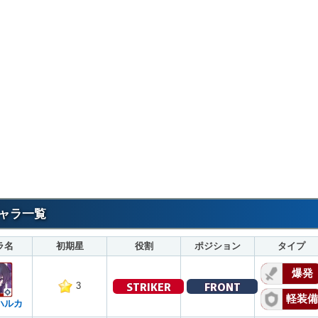
キャラ一覧
ラ名
初期星
役割
ポジション
タイプ
爆発
STRIKER
FRONT
3
軽装備
ハルカ