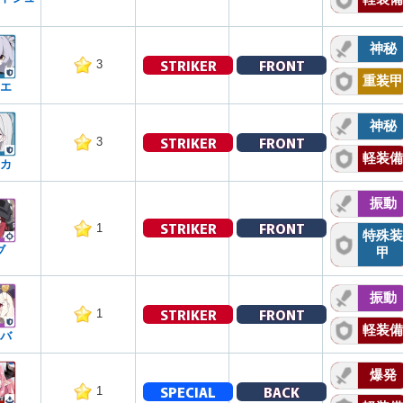
神秘
STRIKER
FRONT
3
重装甲
エ
神秘
STRIKER
FRONT
3
軽装備
カ
振動
STRIKER
FRONT
1
特殊装
ブ
甲
振動
STRIKER
FRONT
1
軽装備
バ
爆発
SPECIAL
BACK
1