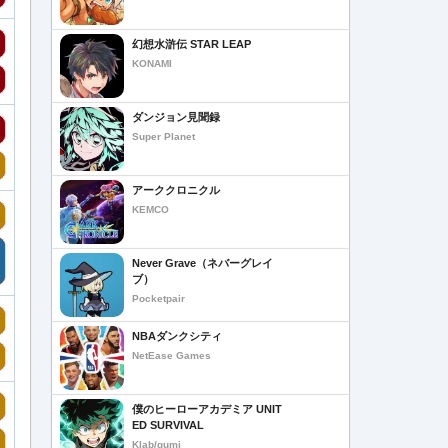
幻想水滸伝 STAR LEAP
KONAMI
ダンジョン見聞録
Super Planet
アーククロニクル
KEMCO
Never Grave（ネバーグレイ
ブ）
Pocketpair
NBAダンクシティ
NetEase Games
僕のヒーローアカデミア UNIT
ED SURVIVAL
Klab/gumi