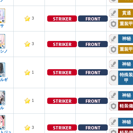
ノ
貫通
STRIKER
FRONT
3
重装甲
サ
神秘
STRIKER
FRONT
3
重装甲
シノ
神秘
STRIKER
FRONT
1
特殊装
ルギ
甲
神秘
STRIKER
FRONT
1
軽装備
ル
神秘
STRIKER
FRONT
3
トジュ
軽装備