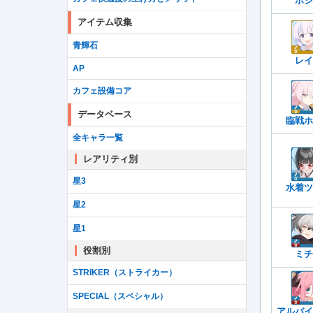
ホシ
アイテム収集
青輝石
レイ
AP
カフェ設備コア
データベース
臨戦ホ
全キャラ一覧
レアリティ別
星3
水着ツ
星2
星1
役割別
ミチ
STRIKER（ストライカー）
SPECIAL（スペシャル）
アルバイ