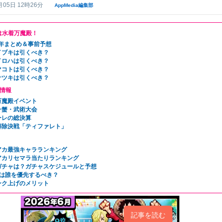
月05日 12時26分
AppMedia編集部
年は水着万魔殿！
周年まとめ＆事前予想
イブキは引くべき？
イロハは引くべき？
マコトは引くべき？
サツキは引くべき？
情報
万魔殿イベント
一蟹・武術大会
ーレの総決算
解除決戦「ティファレト」
アカ最強キャラランキング
アカリセマラ当たりランキング
ガチャは？ガチャスケジュールと予想
4は誰を優先するべき？
ンク上げのメリット
記事を読む