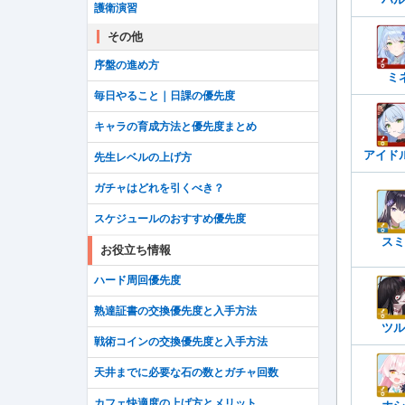
護衛演習
その他
序盤の進め方
ミ
毎日やること｜日課の優先度
キャラの育成方法と優先度まとめ
アイド
先生レベルの上げ方
ガチャはどれを引くべき？
スケジュールのおすすめ優先度
スミ
お役立ち情報
ハード周回優先度
熟達証書の交換優先度と入手方法
ツル
戦術コインの交換優先度と入手方法
天井までに必要な石の数とガチャ回数
カフェ快適度の上げ方とメリット