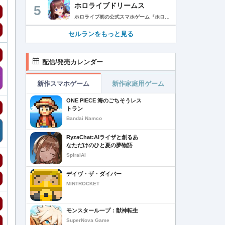
ホロライブドリームス
5
ホロライブ初の公式スマホゲーム『ホロライブドリームス(ホロドリ)』がリズム&RPGとして登場！ リズムゲームを中心に、テーマパークの発展やミニゲームなど多彩なコンテンツを収録！ 総勢50名以上のホロライブメンバーが登場し、初期収録楽曲はなんと150曲以上！ ホロライブのファンも、初めての方も幅広く楽しめる作品で、遊び方はあなた次第！ ▼本格リズムゲーム▼ 公式MVやライブ映像を背景に、本格リズムゲームが楽しめる！ 自分だけのオリジナル譜面を作って公開できる「クリエイト譜面」機能を搭載！ ・超高難度のやり込み譜面 ・タレントへの愛を詰め込んだ譜面 ・みんなで楽しめるネタ譜面 などなど、世界中のプレイヤーがつくった譜面で遊んで、楽しさ無限大！ リズムゲームが苦手な方でもオート機能で安心して遊べる！ タレント育成/編成でスコアアップを目指そう！ ▼初期収録楽曲は150曲以上▼ ホロライブ楽曲から人気カバー楽曲まで幅広く収録！ 最新ヒットから定番曲までラインナップ！ 【ホロライブ楽曲】 ・ビビデバ ・Shiny Smily Story ・BLUE CLAPPER ほか 【カバー楽曲】 ・勇者 ・メギツネ ・わたしの一番かわいいところ ほか ▼ゲームの舞台はテーマパーク▼ 舞台は、世界のどこかに浮かぶ無人島。 ホロライブメンバーと力を合わせ、夢のテーマパークを発展させていく。 リズムゲームやミニゲームをプレイしてクエストを進行しパークを発展させよう！ ホロメンクエストをプレイすることで、操作タレントが増えていく！ 推しホロメンを解放して、夢のテーマパークを作り上げよう！ ホロライブらしさあふれる施設も多数登場！ このゲームだけのオリジナルストーリーも展開！ 夢のテーマパーク完成を目指そう！ ▼1人でもみんなでも楽しめるミニゲーム▼ ひとりでも、みんなでも楽しめる多彩なミニゲームを収録！ マルチプレイ搭載で、協力や対戦で盛り上がろう！ 難しいアクションが苦手な方でも楽しめるシンプル操作のミニゲームも収録！ 短時間で遊べるカジュアルなものから、繰り返し挑戦したくなるやり込み系まで幅広くラインナップ！ プレイして報酬を獲得し、育成やパーク発展をさらに加速させよう！ ▼公式サイト：https://www.hololive-dreams.com ▼利用規約：https://www.hololive-dreams.com/terms ▼プライバシーポリシー：https://qualiarts.jp/privacy ▼Ⓒ COVER / Ⓒ QualiArts, Inc. +++++++++++++++++++++++++++++++++++++++++++++++++++++++++++ このアプリケーションには、株式会社Live2Dの「Live2D」が使用されています。
セルランをもっと見る
配信/発売カレンダー
新作スマホゲーム
新作家庭用ゲーム
ONE PIECE 海のごちそうレス
トラン
Bandai Namco
RyzaChat:AIライザと創るあ
なただけのひと夏の夢物語
SpiralAI
デイヴ・ザ・ダイバー
MINTROCKET
モンスターループ：獣神転生
SuperNova Game