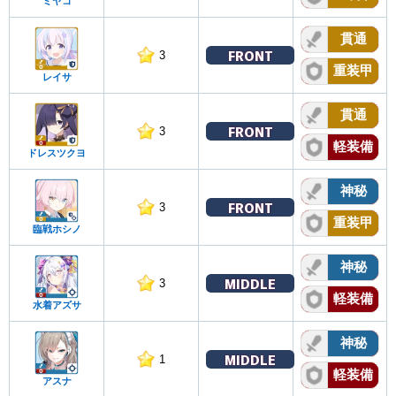
ミヤコ
貫通
FRONT
3
重装甲
レイサ
貫通
FRONT
3
軽装備
ドレスツクヨ
神秘
FRONT
3
重装甲
臨戦ホシノ
神秘
MIDDLE
3
軽装備
水着アズサ
神秘
MIDDLE
1
軽装備
アスナ