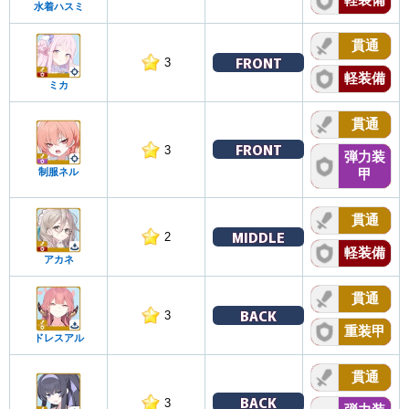
水着ハスミ
貫通
FRONT
3
軽装備
ミカ
貫通
FRONT
3
弾力装
制服ネル
甲
貫通
MIDDLE
2
軽装備
アカネ
貫通
BACK
3
重装甲
ドレスアル
貫通
BACK
3