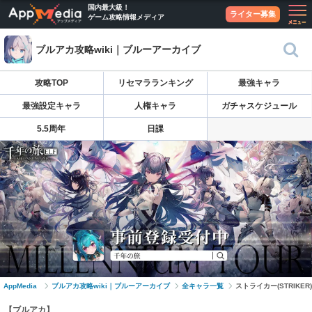
国内最大級！
ライター募集
ゲーム攻略情報メディア
ブルアカ攻略wiki｜ブルーアーカイブ
攻略TOP
リセマラランキング
最強キャラ
最強設定キャラ
人権キャラ
ガチャスケジュール
5.5周年
日課
AppMedia
ブルアカ攻略wiki｜ブルーアーカイブ
全キャラ一覧
ストライカー(STRIKE
【ブルアカ】