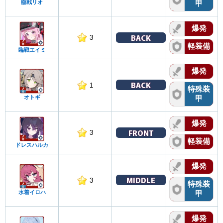
臨戦リオ
甲
爆発
BACK
3
軽装備
臨戦エイミ
爆発
BACK
1
特殊装
オトギ
甲
爆発
FRONT
3
軽装備
ドレスハルカ
爆発
MIDDLE
3
特殊装
水着イロハ
甲
爆発