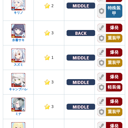
MIDDLE
2
特殊装
キリノ
甲
爆発
BACK
3
重装甲
水着サキ
爆発
MIDDLE
1
重装甲
スズミ
爆発
MIDDLE
3
軽装備
キャンプハレ
爆発
MIDDLE
3
重装甲
ミナ
爆発