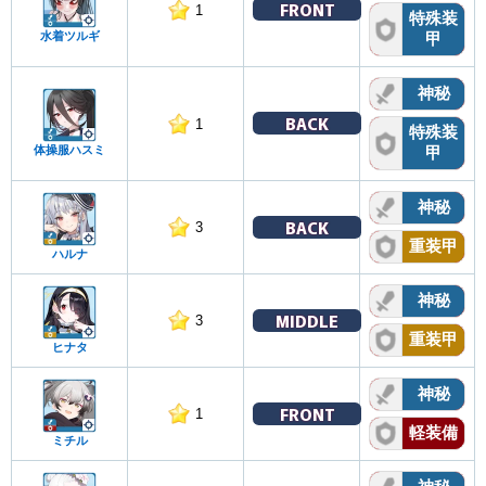
FRONT
1
特殊装
水着ツルギ
甲
神秘
BACK
1
特殊装
体操服ハスミ
甲
神秘
BACK
3
重装甲
ハルナ
神秘
MIDDLE
3
重装甲
ヒナタ
神秘
FRONT
1
軽装備
ミチル