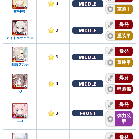
MIDDLE
3
重装甲
食蜂操祈
爆発
MIDDLE
3
重装甲
アイドルサクラコ
爆発
MIDDLE
3
重装甲
制服アスナ
爆発
MIDDLE
3
軽装備
レナ
爆発
FRONT
3
弾力装
ニコ
甲
爆発