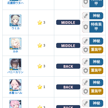
応援団ウタハ
甲
神秘
MIDDLE
3
特殊装
ウミカ
甲
神秘
MIDDLE
3
重装甲
カホ
神秘
BACK
3
重装甲
バニーカリン
神秘
BACK
1
重装甲
水着コハル
神秘
BACK
3