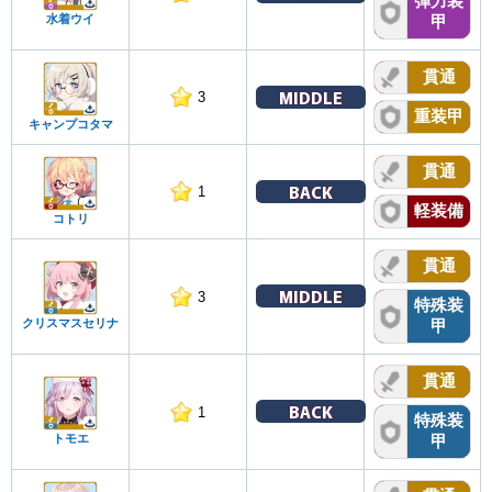
弾力装
水着ウイ
甲
貫通
MIDDLE
3
重装甲
キャンプコタマ
貫通
BACK
1
軽装備
コトリ
貫通
MIDDLE
3
特殊装
クリスマスセリナ
甲
貫通
BACK
1
特殊装
トモエ
甲