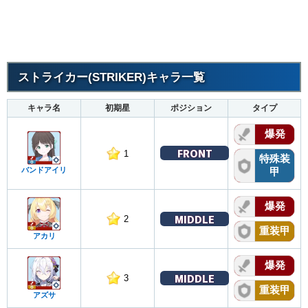
ストライカー(STRIKER)キャラ一覧
キャラ名
初期星
ポジション
タイプ
爆発
FRONT
1
特殊装
バンドアイリ
甲
爆発
MIDDLE
2
重装甲
アカリ
爆発
MIDDLE
3
重装甲
アズサ