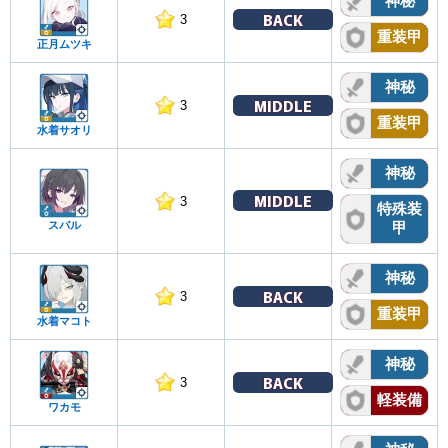
神秘
BACK
3
重装甲
正月ムツキ
神秘
MIDDLE
3
重装甲
水着サオリ
神秘
MIDDLE
3
特殊装
スバル
甲
神秘
BACK
3
重装甲
水着マコト
神秘
BACK
3
軽装備
ワカモ