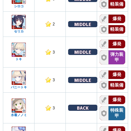
軽装備
シロコ
爆発
MIDDLE
2
軽装備
セリカ
爆発
MIDDLE
3
弾力装
トキ
甲
爆発
MIDDLE
3
軽装備
バニートキ
爆発
BACK
3
特殊装
水着ノノミ
甲
爆発