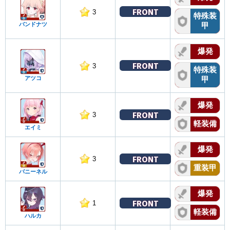
FRONT
3
特殊装
バンドナツ
甲
爆発
FRONT
3
特殊装
アツコ
甲
爆発
FRONT
3
軽装備
エイミ
爆発
FRONT
3
重装甲
バニーネル
爆発
FRONT
1
軽装備
ハルカ