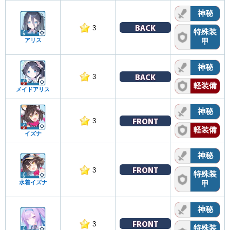
神秘
BACK
3
特殊装
アリス
甲
神秘
BACK
3
軽装備
メイドアリス
神秘
FRONT
3
軽装備
イズナ
神秘
FRONT
3
特殊装
水着イズナ
甲
神秘
FRONT
3
特殊装