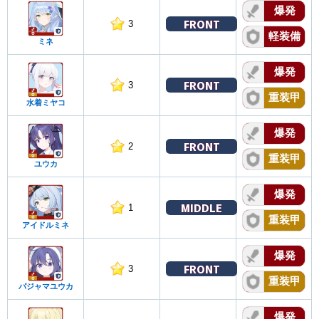
爆発
FRONT
3
軽装備
ミネ
爆発
FRONT
3
重装甲
水着ミヤコ
爆発
FRONT
2
重装甲
ユウカ
爆発
MIDDLE
1
重装甲
アイドルミネ
爆発
FRONT
3
重装甲
パジャマユウカ
爆発