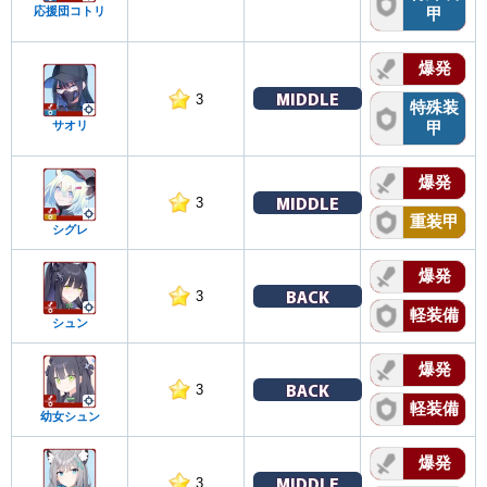
応援団コトリ
甲
爆発
MIDDLE
3
特殊装
サオリ
甲
爆発
MIDDLE
3
重装甲
シグレ
爆発
BACK
3
軽装備
シュン
爆発
BACK
3
軽装備
幼女シュン
爆発
MIDDLE
3