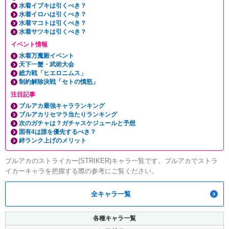
水着イブキは引くべき？
水着イロハは引くべき？
水着マコトは引くべき？
水着サツキは引くべき？
イベント情報
水着万魔殿イベント
天下一蟹・武術大会
総力戦「ヒエロニムス」
制約解除決戦「セトの憤怒」
注目記事
ブルアカ最強キャラランキング
ブルアカリセマラ当たりランキング
次のガチャは？ガチャスケジュールと予想
固有4は誰を優先するべき？
絆ランク上げのメリット
ブルアカのストライカー(STRIKER)キャラ一覧です。ブルアカでストラ
イカーキャラを把握する際の参考にご覧ください。
全キャラ一覧
各種キャラ一覧