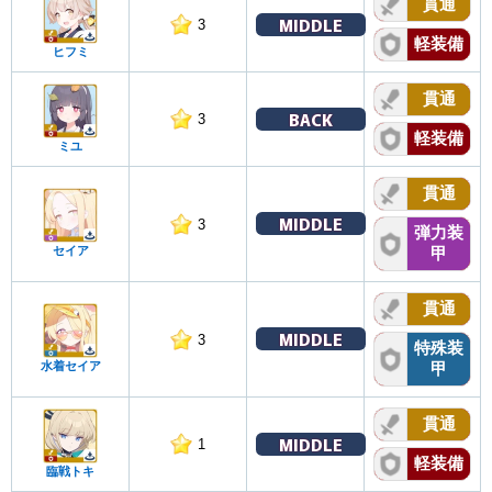
貫通
MIDDLE
3
軽装備
ヒフミ
貫通
BACK
3
軽装備
ミユ
貫通
MIDDLE
3
弾力装
セイア
甲
貫通
MIDDLE
3
特殊装
水着セイア
甲
貫通
MIDDLE
1
軽装備
臨戦トキ