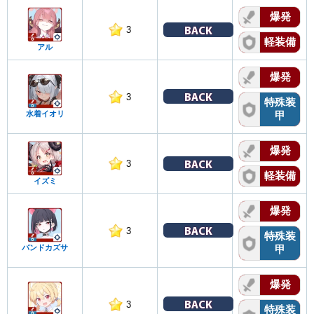
爆発
BACK
3
軽装備
アル
爆発
BACK
3
特殊装
水着イオリ
甲
爆発
BACK
3
軽装備
イズミ
爆発
BACK
3
特殊装
バンドカズサ
甲
爆発
BACK
3
特殊装