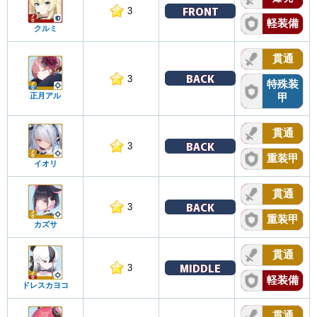
FRONT
3
軽装備
クルミ
貫通
BACK
3
特殊装
正月アル
甲
貫通
BACK
3
重装甲
イオリ
貫通
BACK
3
重装甲
カズサ
貫通
MIDDLE
3
軽装備
ドレスカヨコ
貫通