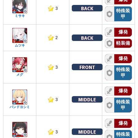
BACK
3
特殊装
ミサキ
甲
爆発
BACK
2
軽装備
ムツキ
爆発
FRONT
3
特殊装
メグ
甲
爆発
MIDDLE
3
特殊装
バンドヨシミ
甲
爆発
MIDDLE
3
特殊装