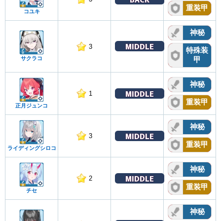
重装甲
コユキ
神秘
MIDDLE
3
特殊装
サクラコ
甲
神秘
MIDDLE
1
重装甲
正月ジュンコ
神秘
MIDDLE
3
重装甲
ライディングシロコ
神秘
MIDDLE
2
重装甲
チセ
神秘