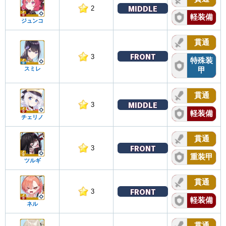
MIDDLE
2
軽装備
ジュンコ
貫通
FRONT
3
特殊装
スミレ
甲
貫通
MIDDLE
3
軽装備
チェリノ
貫通
FRONT
3
重装甲
ツルギ
貫通
FRONT
3
軽装備
ネル
貫通