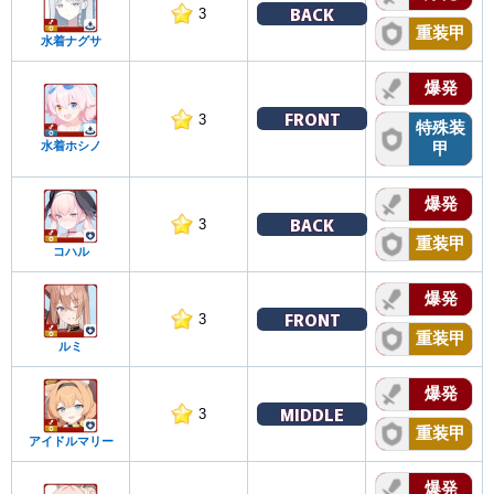
BACK
3
重装甲
水着ナグサ
爆発
FRONT
3
特殊装
水着ホシノ
甲
爆発
BACK
3
重装甲
コハル
爆発
FRONT
3
重装甲
ルミ
爆発
MIDDLE
3
重装甲
アイドルマリー
爆発