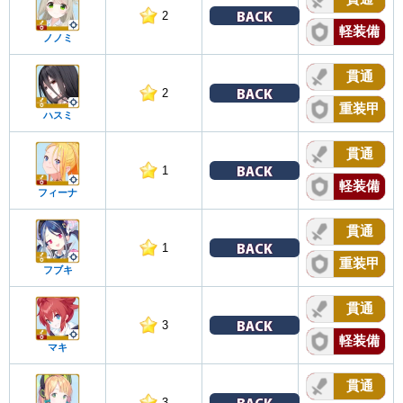
BACK
2
軽装備
ノノミ
貫通
BACK
2
重装甲
ハスミ
貫通
BACK
1
軽装備
フィーナ
貫通
BACK
1
重装甲
フブキ
貫通
BACK
3
軽装備
マキ
貫通
BACK
3