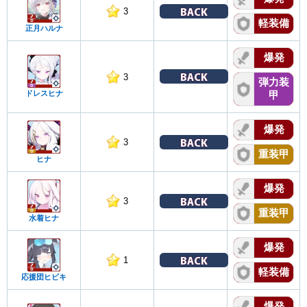
BACK
3
軽装備
正月ハルナ
爆発
BACK
3
弾力装
ドレスヒナ
甲
爆発
BACK
3
重装甲
ヒナ
爆発
BACK
3
重装甲
水着ヒナ
爆発
BACK
1
軽装備
応援団ヒビキ
爆発