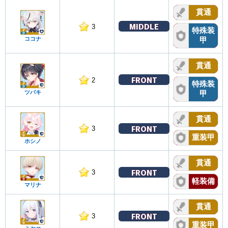
貫通
MIDDLE
3
特殊装
ココナ
甲
貫通
FRONT
2
特殊装
ツバキ
甲
貫通
FRONT
3
重装甲
ホシノ
貫通
FRONT
3
軽装備
マリナ
貫通
FRONT
3
重装甲