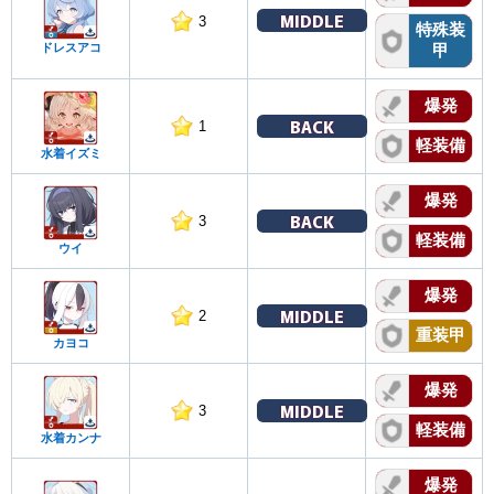
MIDDLE
3
特殊装
ドレスアコ
甲
爆発
BACK
1
軽装備
水着イズミ
爆発
BACK
3
軽装備
ウイ
爆発
MIDDLE
2
重装甲
カヨコ
爆発
MIDDLE
3
軽装備
水着カンナ
爆発