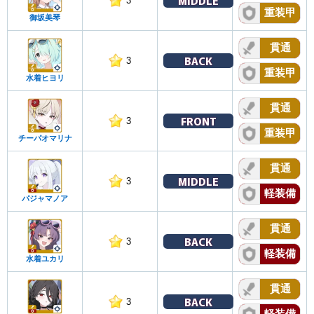
MIDDLE
3
重装甲
御坂美琴
貫通
BACK
3
重装甲
水着ヒヨリ
貫通
FRONT
3
重装甲
チーパオマリナ
貫通
MIDDLE
3
軽装備
パジャマノア
貫通
BACK
3
軽装備
水着ユカリ
貫通
BACK
3
軽装備