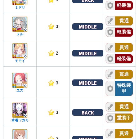
軽装備
ミドリ
貫通
MIDDLE
3
軽装備
メル
貫通
MIDDLE
2
軽装備
モモイ
貫通
MIDDLE
3
特殊装
ユズ
甲
貫通
BACK
3
重装甲
水着ワカモ
貫通