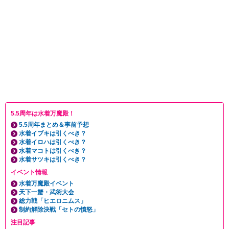
5.5周年は水着万魔殿！
5.5周年まとめ＆事前予想
水着イブキは引くべき？
水着イロハは引くべき？
水着マコトは引くべき？
水着サツキは引くべき？
イベント情報
水着万魔殿イベント
天下一蟹・武術大会
総力戦「ヒエロニムス」
制約解除決戦「セトの憤怒」
注目記事