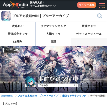
国内最大級！
ライター募集
ゲーム攻略情報メディア
ブルアカ攻略wiki｜ブルーアーカイブ
攻略TOP
リセマラランキング
最強キャラ
最強設定キャラ
人権キャラ
ガチャスケジュール
5.5周年
日課
AppMedia
ブルアカ攻略wiki｜ブルーアーカイブ
最強キャラランキング
ナギサの評価｜
【ブルアカ】