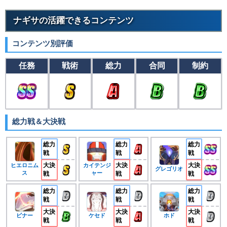
ナギサの活躍できるコンテンツ
コンテンツ別評価
任務
戦術
総力
合同
制約
総力戦＆大決戦
総力
総力
総力
戦
戦
戦
大決
大決
大決
ヒエロニム
カイテンジ
グレゴリオ
ス
ャー
戦
戦
戦
総力
総力
総力
戦
戦
戦
大決
大決
大決
ビナー
ケセド
ホド
戦
戦
戦