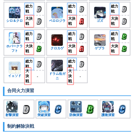
総力
総力
総力
戦
戦
戦
大決
大決
大決
シロ＆クロ
ペロロジラ
ゴズ
戦
戦
戦
総力
総力
総力
戦
戦
戦
大決
大決
大決
ホバークラ
クロカゲ
ゲブラ
フト
戦
戦
戦
総力
総力
戦
戦
大
大
ドラム缶ガ
-
-
イェソド
決
決
ニ
戦
戦
合同火力演習
射撃演習
突破演習
防御演習
護衛演習
制約解除決戦