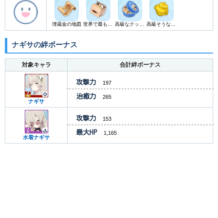
埋蔵金の地図
世界で最も無駄な絡繰りボックス
高級なクッキーセット
高級そうな欲望のつぼ
ナギサの絆ボーナス
対象キャラ
合計絆ボーナス
攻撃力
197
治癒力
265
ナギサ
攻撃力
153
最大HP
1,165
水着ナギサ