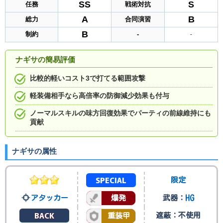
SS
S
任務
戦術対抗
A
B
総力
合同演習
B
制約
-
-
ナギサの簡易評価
比較的軽いコスト3で打てる範囲攻撃
軽装備相手なら高倍率の防御減少効果も付与
ノーマルスキルの味方回復効果でパーティの前線維持にも
貢献
ナギサの属性
SPECIAL
限定
HG
アタッカー
爆発
武器：
BACK
遮蔽：不使用
重装甲