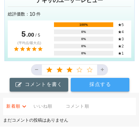
ナギサのユーザーレビュー
10
総評価数：
件
★5
100%
5
★4
0%
.00
/ 5
★3
0%
(平均点/最大点)
★2
0%
★1
0%
−
+
コメントを書く
採点する
新着順
いいね順
コメント順
まだコメントの投稿はありません