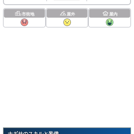
市街地
屋外
屋内
ナギサのスキルと装備