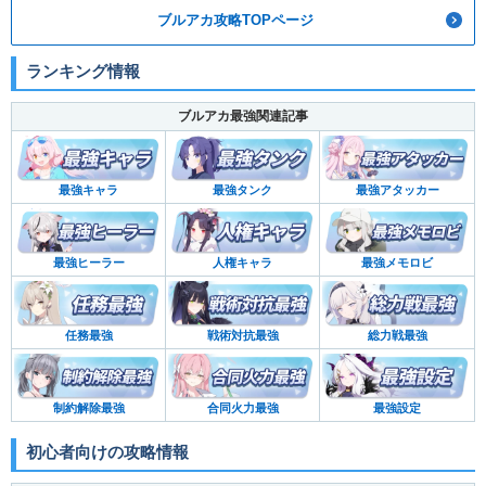
ブルアカ攻略TOPページ
ランキング情報
ブルアカ最強関連記事
最強キャラ
最強タンク
最強アタッカー
最強ヒーラー
人権キャラ
最強メモロビ
任務最強
戦術対抗最強
総力戦最強
制約解除最強
合同火力最強
最強設定
初心者向けの攻略情報