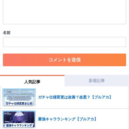
限を行う可能性がございます。 あらかじめご了承ください。
・公序良俗に反する投稿
・スパムなど、記事内容と関係のない投稿
・誰かになりすます行為
・個人情報の投稿や、他者のプライバシーを侵害する投稿
名前
・一度削除された投稿を再び投稿すること
・外部サイトへの誘導や宣伝
・アカウントの売買など金銭が絡む内容の投稿
・各ゲームのネタバレを含む内容の投稿
・その他、管理者が不適切と判断した投稿
コメントの削除につきましては下記フォームより申請をいた
だけますでしょうか。
新着記事
人気記事
コメントの削除を申請する
※投稿内容を確認後、順次対応さ
せていただきます。ご了承ください。
ガチャ仕様変更は改善？改悪？【ブルアカ】
※一度削除したコメントは復元ができませんのでご注意くだ
さい。
また、過度な利用規約の違反や、弊社に損害の及ぶ内容の書き込みがあ
最強キャラランキング【ブルアカ】
った場合は、法的措置をとらせていただく場合もございますので、あら
かじめご理解くださいませ。