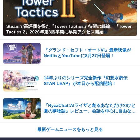
Steamで高評価を得た『Tower Tactics』待望の続編、『Tower
Tactics 2』2026年第3四半期に早期アクセス開始
『グランド・セフト・オートVI』最新映像が
NetflixとYouTubeに8月27日登場！
14年ぶりのシリーズ完全新作『幻想水滸伝
STAR LEAP』が本日から配信開始！
『RyzaChat:AIライザと創るあなただけのひと
夏の夢物語』レビュー。会話を中心に自由な冒
険を進めていくシステムはこれまでにない新鮮
な体験が楽しめる【先行プレイレポート】
最新ゲームニュースをもっと見る