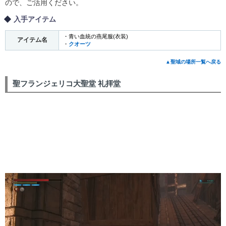
ので、ご活用ください。
入手アイテム
・青い血統の燕尾服(衣装)
アイテム名
・
クオーツ
▲聖域の場所一覧へ戻る
聖フランジェリコ大聖堂 礼拝堂