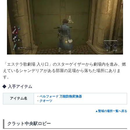
「エステラ歌劇場 入り口」のスターゲイザーから劇場内を進み、燃
えているシャンデリアがある部屋の足場から落ちた場所にありま
す。
入手アイテム
・
ベルフォード 万能防熱変換器
アイテム名
・
クオーツ
▲聖域の場所一覧へ戻る
クラット中央駅ロビー