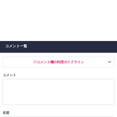
コメント一覧
コメント欄の利用ガイドライン
コメント
以下の書き込みを禁止とし、場合によってはコメント削除や書き込み制
限を行う可能性がございます。 あらかじめご了承ください。
・公序良俗に反する投稿
・スパムなど、記事内容と関係のない投稿
・誰かになりすます行為
・個人情報の投稿や、他者のプライバシーを侵害する投稿
名前
・一度削除された投稿を再び投稿すること