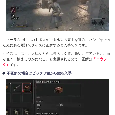
「マーラム地区」の中ボスがいる水辺の裏手を進み、ハシゴを上っ
た先にある電話でクイズに正解すると入手できます。
クイズは「若く、大胆なときは誇らしく背が高い。年老いると、背
が低く、慎ましやかになる」と出題されるので、正解は
「ロウソ
ク」
です。
不正解の場合はビックリ箱から鍵を入手