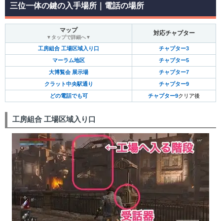
三位一体の鍵の入手場所｜電話の場所
マップ
対応チャプター
▼タップで詳細へ▼
工房組合 工場区域入り口
チャプター3
マーラム地区
チャプター5
大博覧会 展示場
チャプター7
クラット中央駅通り
チャプター9
どの電話でも可
チャプター9
クリア後
工房組合 工場区域入り口