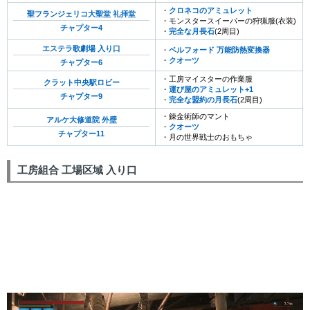
・
クロネコのアミュレット
聖フランジェリコ大聖堂 礼拝堂
・モンスタースイーパーの狩猟服(衣装)
チャプター4
・
完全な月長石
(2周目)
エステラ歌劇場 入り口
・
ベルフォード 万能防熱変換器
・
クオーツ
チャプター6
・工房マイスターの作業服
クラット中央駅ロビー
・
運び屋のアミュレット+1
チャプター9
・
完全な盟約の月長石
(2周目)
・錬金術師のマント
アルケ大修道院 外壁
・
クオーツ
チャプター11
・月の世界戦士のおもちゃ
工房組合 工場区域 入り口