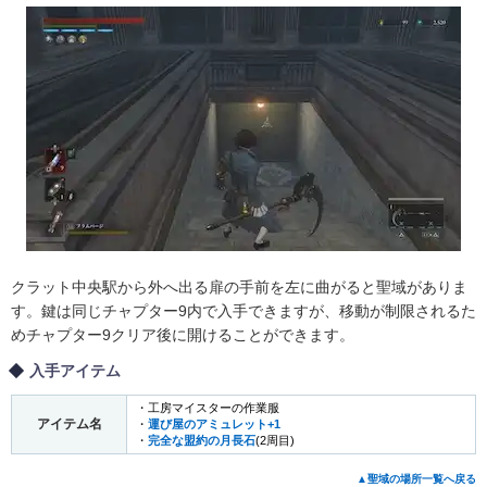
クラット中央駅から外へ出る扉の手前を左に曲がると聖域がありま
す。鍵は同じチャプター9内で入手できますが、移動が制限されるた
めチャプター9クリア後に開けることができます。
入手アイテム
・工房マイスターの作業服
アイテム名
・
運び屋のアミュレット+1
・
完全な盟約の月長石
(2周目)
▲聖域の場所一覧へ戻る