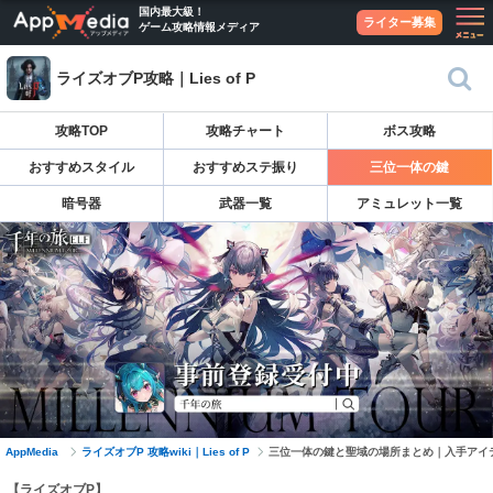
国内最大級！
ライター募集
ゲーム攻略情報メディア
ライズオブP攻略｜Lies of P
攻略TOP
攻略チャート
ボス攻略
おすすめスタイル
おすすめステ振り
三位一体の鍵
暗号器
武器一覧
アミュレット一覧
AppMedia
ライズオブP 攻略wiki｜Lies of P
三位一体の鍵と聖域の場所まとめ｜入手アイテムも
【ライズオブP】