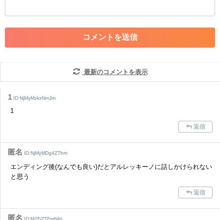
・外部サイトへの誘導や宣伝
・アカウントの売買など金銭が絡む内容の投稿
・各ゲームのネタバレを含む内容の投稿
・その他、管理者が不適切と判断した投稿
コメントの削除につきましては下記フォームより申請をいた
だけますでしょうか。
最新のコメントを表示
コメントの削除を申請する
※投稿内容を確認後、順次対応さ
せていただきます。ご了承ください。
1
ID:NjMyMzkxNmJm
※一度削除したコメントは復元ができませんのでご注意くだ
1
さい。
返信
また、過度な利用規約の違反や、弊社に損害の及ぶ内容の書き込みがあ
った場合は、法的措置をとらせていただく場合もございますので、あら
かじめご理解くださいませ。
匿名
ID:NjMyMDg4ZThm
エンディング後(なんでも良い)だとアルレッキーノに話しかけられない
と思う
返信
匿名
ID:M2FiZTFmNjhj