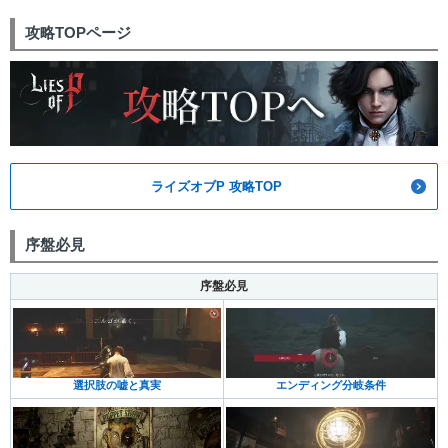
攻略TOPページ
ライズオブP 攻略TOP
序盤必見
序盤必見
選択肢の嘘と真実
エンディング分岐条件