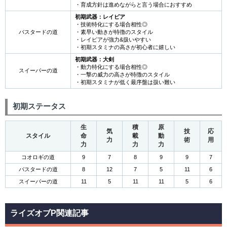
・育成方針は進めながらと言う場合におすすめ
初期武器：レイピア
・技術特化にする場合相性◎
バスタードの道
・素早い動きが特徴のスタイル
・レイピアが強力&扱いやすい
・初期スタミナの高さが初心者に嬉しい
初期武器：大剣
・動力特化にする場合相性◎
スイーパーの道
・一撃の威力の高さが特徴のスタイル
・初期スタミナが低く最序盤は扱い難い
初期ステータス
生
積
原
気
技
応
スタイル
命
載
動
力
術
用
力
力
力
コオロギの道
9
7
8
9
9
7
バスタードの道
8
12
7
5
11
6
スイーパーの道
11
5
11
11
5
6
ライズオブP関連記事