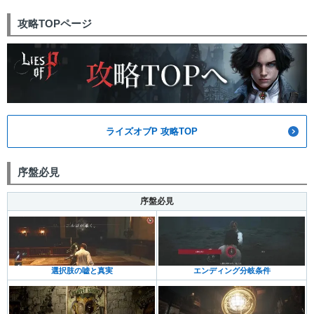
攻略TOPページ
ライズオブP 攻略TOP
序盤必見
序盤必見
選択肢の嘘と真実
エンディング分岐条件