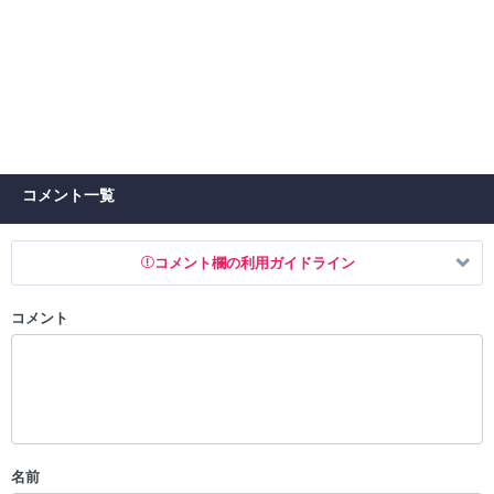
コメント一覧
コメント欄の利用ガイドライン
コメント
以下の書き込みを禁止とし、場合によってはコメント削除や書き込み制
限を行う可能性がございます。 あらかじめご了承ください。
・公序良俗に反する投稿
・スパムなど、記事内容と関係のない投稿
・誰かになりすます行為
・個人情報の投稿や、他者のプライバシーを侵害する投稿
名前
・一度削除された投稿を再び投稿すること