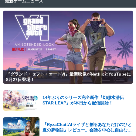
最新ゲームニュース
『グランド・セフト・オートVI』最新映像がNetflixとYouTubeに
8月27日登場！
14年ぶりのシリーズ完全新作『幻想水滸伝
STAR LEAP』が本日から配信開始！
『RyzaChat:AIライザと創るあなただけのひと
夏の夢物語』レビュー。会話を中心に自由な冒
険を進めていくシステムはこれまでにない新鮮