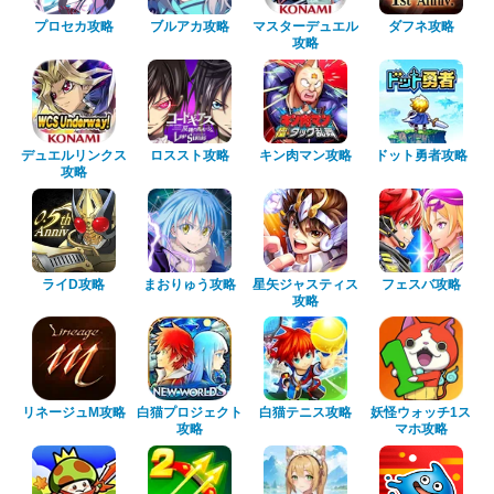
プロセカ攻略
ブルアカ攻略
マスターデュエル
ダフネ攻略
攻略
デュエルリンクス
ロススト攻略
キン肉マン攻略
ドット勇者攻略
攻略
ライD攻略
まおりゅう攻略
星矢ジャスティス
フェスバ攻略
攻略
リネージュM攻略
白猫プロジェクト
白猫テニス攻略
妖怪ウォッチ1ス
攻略
マホ攻略