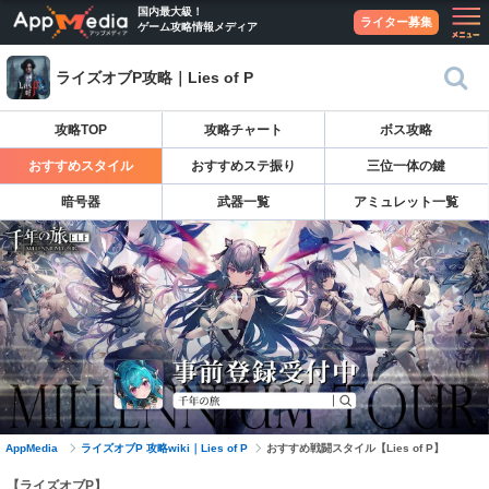
国内最大級！
ライター募集
ゲーム攻略情報メディア
ライズオブP攻略｜Lies of P
攻略TOP
攻略チャート
ボス攻略
おすすめスタイル
おすすめステ振り
三位一体の鍵
暗号器
武器一覧
アミュレット一覧
AppMedia
ライズオブP 攻略wiki｜Lies of P
おすすめ戦闘スタイル【Lies of P】
【ライズオブP】