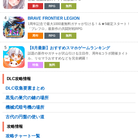
新作
RPG
無料
4
BRAVE FRONTIER LEGION
1周年記念で最大1000連無料ガチャが引ける！＆★5確定スタート！
「ブレフロ」最新作の共闘対戦RPG
周年
RPG
無料
5
【8月最新】おすすめスマホゲームランキング
話題の新作やガチャが沢山引ける注目作、周年&コラボ開催タイト
ル、リセマラおすすめなどを完全網羅！
特集
無料
DLC攻略情報
DLC収集要素まとめ
黒兎の巣穴の鍵の場所
機械式暗号機の場所
古代の円盤の使い道
攻略情報
攻略チャート一覧