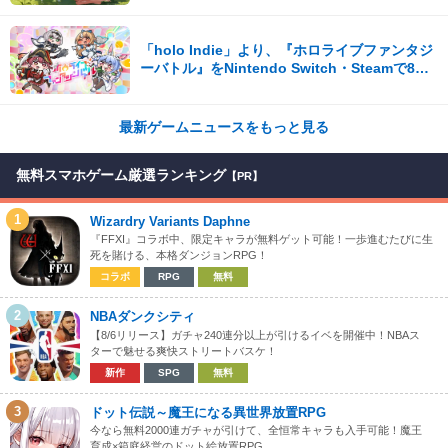
な体験が楽しめる【先行プレイレポート】
「holo Indie」より、『ホロライブファンタジ
ーバトル』をNintendo Switch・Steamで8月7
日発売！
最新ゲームニュースをもっと見る
無料スマホゲーム厳選ランキング
【PR】
1
Wizardry Variants Daphne
『FFXI』コラボ中、限定キャラが無料ゲット可能！一歩進むたびに生
死を賭ける、本格ダンジョンRPG！
コラボ
RPG
無料
2
NBAダンクシティ
【8/6リリース】ガチャ240連分以上が引けるイベを開催中！NBAス
ターで魅せる爽快ストリートバスケ！
新作
SPG
無料
3
ドット伝説～魔王になる異世界放置RPG
今なら無料2000連ガチャが引けて、全恒常キャラも入手可能！魔王
育成×箱庭経営のドット絵放置RPG