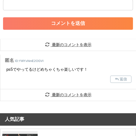
・外部サイトへの誘導や宣伝
・アカウントの売買など金銭が絡む内容の投稿
・各ゲームのネタバレを含む内容の投稿
・その他、管理者が不適切と判断した投稿
コメントの削除につきましては下記フォームより申請をいた
だけますでしょうか。
最新のコメントを表示
コメントの削除を申請する
※投稿内容を確認後、順次対応さ
せていただきます。ご了承ください。
匿名
ID:YWYxNmE2OGVl
※一度削除したコメントは復元ができませんのでご注意くだ
ps5でやってるけどめちゃくちゃ楽しいです！
さい。
返信
また、過度な利用規約の違反や、弊社に損害の及ぶ内容の書き込みがあ
った場合は、法的措置をとらせていただく場合もございますので、あら
かじめご理解くださいませ。
最新のコメントを表示
人気記事