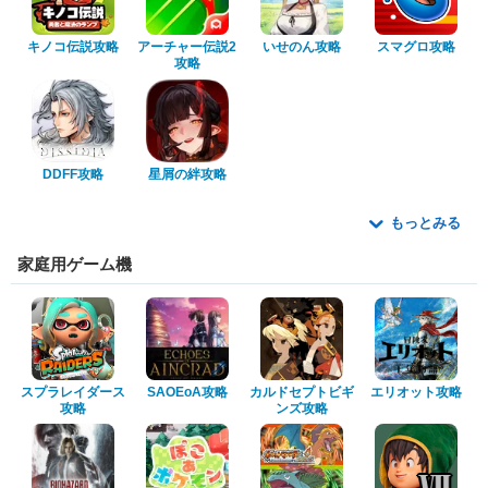
キノコ伝説攻略
アーチャー伝説2
いせのん攻略
スマグロ攻略
攻略
DDFF攻略
星屑の絆攻略
もっとみる
家庭用ゲーム機
スプラレイダース
SAOEoA攻略
カルドセプトビギ
エリオット攻略
攻略
ンズ攻略