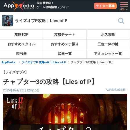
国内最大級！
ライター募集
ゲーム攻略情報メディア
ライズオブP攻略｜Lies of P
攻略TOP
攻略チャート
ボス攻略
おすすめスタイル
おすすめステ振り
三位一体の鍵
暗号器
武器一覧
アミュレット一覧
AppMedia
ライズオブP 攻略wiki｜Lies of P
チャプター3の攻略【Lies of P】
【ライズオブP】
チャプター3の攻略【Lies of P】
AppMedia編集部
2025年09月23日12時15分