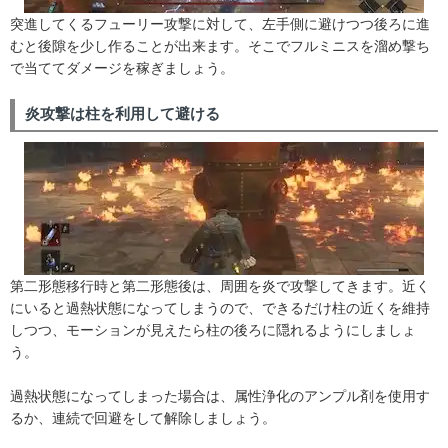
突進してくるフューリー攻撃に対して、左手側に避けつつ後ろに進
むと後隙を少し作ることが出来ます。そこでフルミニスを溜め撃ち
で当ててダメージを稼ぎましょう。
炎攻撃は柱を利用して避ける
第二形態移行時と第二形態後は、周囲を炎で攻撃してきます。近く
にいると過熱状態になってしまうので、できるだけ柱の近くを維持
しつつ、モーションが見えたら柱の後ろに隠れるようにしましょ
う。
過熱状態になってしまった場合は、属性浄化のアンプル剤を使用す
るか、連続で回避をして解除しましょう。