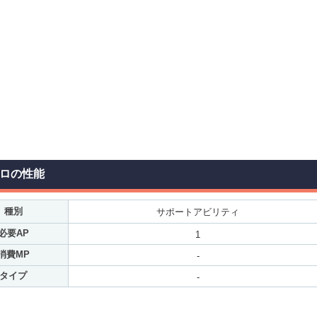
ゼロの性能
種別
サポートアビリティ
必要AP
1
消費MP
-
タイプ
-