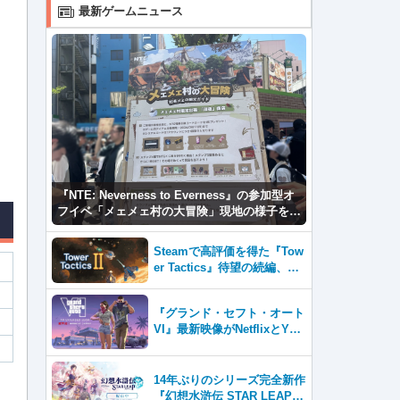
最新ゲームニュース
『NTE: Neverness to Everness』の参加型オ
フイベ「メェメェ村の大冒険」現地の様子をレ
ポ！ミニゲームやコスプレイヤー撮影など盛り
だくさん！
Steamで高評価を得た『Tow
er Tactics』待望の続編、『T
ower Tactics 2』2026年第3
四半期に早期アクセス開始
『グランド・セフト・オート
VI』最新映像がNetflixとYou
Tubeに8月27日登場！
14年ぶりのシリーズ完全新作
『幻想水滸伝 STAR LEAP』