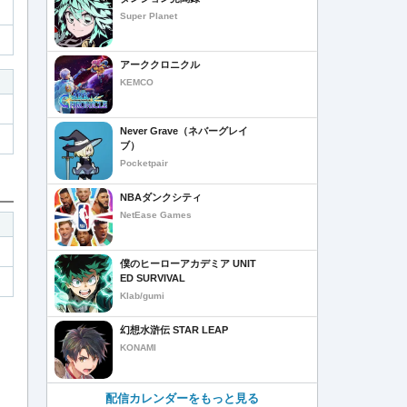
Super Planet
アーククロニクル
KEMCO
Never Grave（ネバーグレイ
ブ）
Pocketpair
NBAダンクシティ
NetEase Games
僕のヒーローアカデミア UNIT
ED SURVIVAL
Klab/gumi
幻想水滸伝 STAR LEAP
KONAMI
配信カレンダーをもっと見る