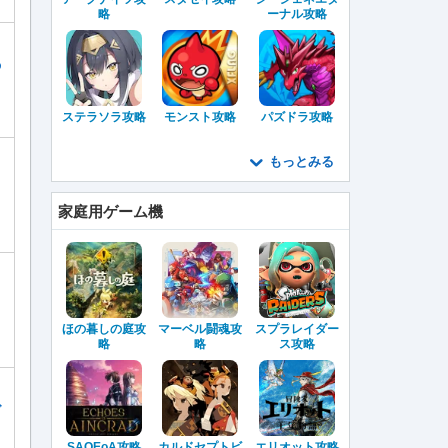
略
ーナル攻略
の
ステラソラ攻略
モンスト攻略
パズドラ攻略
もっとみる
家庭用ゲーム機
ほの暮しの庭攻
マーベル闘魂攻
スプラレイダー
略
略
ス攻略
グ
SAOEoA攻略
カルドセプトビ
エリオット攻略