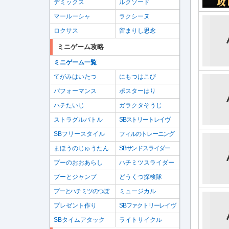
デミックス
ルクソード
マールーシャ
ラクシーヌ
ロクサス
留まりし思念
ミニゲーム攻略
ミニゲーム一覧
てがみはいたつ
にもつはこび
パフォーマンス
ポスターはり
ハチたいじ
ガラクタそうじ
ストラグルバトル
SBストリートレイヴ
SBフリースタイル
フィルのトレーニング
まほうのじゅうたん
SBサンドスライダー
プーのおおあらし
ハチミツスライダー
プーとジャンプ
どうくつ探検隊
プーとハチミツのつぼ
ミュージカル
プレゼント作り
SBファクトリーレイヴ
SBタイムアタック
ライトサイクル