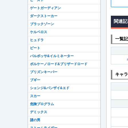
ビースト
ゲートガーディアン
ダークストーカー
関連記
ブラックゾーン
ケルベロス
一覧記
ヒュドラ
ピート
バルボッサ&イルミネーター
ボルケーノロード&ブリザードロード
プリズンキーパー
キャラ
ブギー
シェンジ&バンザイ&エド
スカー
危険プログラム
デミックス
謎の男