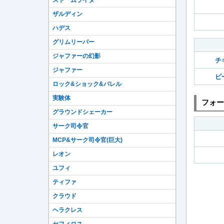
ストームライダー
ザルディン
ハデス
グリムリーパー
ジャファーの幻影
チ
ジャファー
ピ
ロック&ショック&バレル
実験体
フォー
グラウンドシェーカー
サーク司令官
MCP&サーク司令官(巨大)
レオン
ユフィ
ティファ
クラウド
ヘラクレス