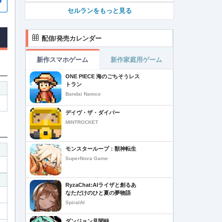
セルランをもっと見る
配信/発売カレンダー
新作スマホゲーム
新作家庭用ゲーム
ONE PIECE 海のごちそうレス
トラン
Bandai Namco
デイヴ・ザ・ダイバー
MINTROCKET
モンスターループ：獣神転生
SuperNova Game
RyzaChat:AIライザと創るあ
なただけのひと夏の夢物語
SpiralAI
ダンジョン見聞録