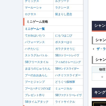
デミックス
ルクソード
マールーシャ
ラクシーヌ
ロクサス
留まりし思念
ミニゲーム攻略
シャン
ミニゲーム一覧
てがみはいたつ
にもつはこび
シャン
パフォーマンス
ポスターはり
ハチたいじ
ガラクタそうじ
ザ・ラ
ストラグルバトル
SBストリートレイヴ
シャン
SBフリースタイル
フィルのトレーニング
まほうのじゅうたん
SBサンドスライダー
物理
プーのおおあらし
ハチミツスライダー
○
プーとジャンプ
どうくつ探検隊
プーとハチミツのつぼ
ミュージカル
キング
プレゼント作り
SBファクトリーレイヴ
SBタイムアタック
ライトサイクル