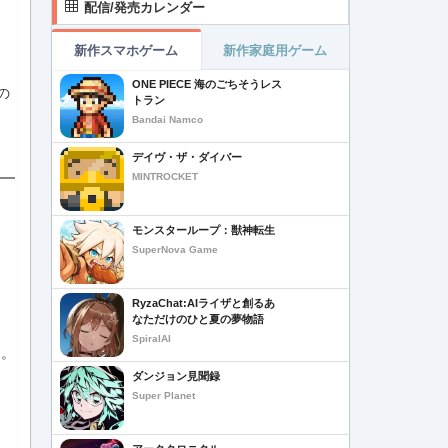
配信/発売カレンダー
新作スマホゲーム
新作家庭用ゲーム
ONE PIECE 海のごちそうレス
の
トラン
Bandai Namco
デイヴ・ザ・ダイバー
MINTROCKET
モンスターループ：獣神転生
SuperNova Game
RyzaChat:AIライザと創るあ
なただけのひと夏の夢物語
SpiralAI
ん。
ダンジョン見聞録
Super Planet