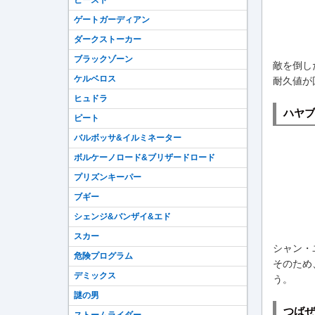
ビースト
ゲートガーディアン
ダークストーカー
ブラックゾーン
敵を倒し
ケルベロス
耐久値が
ヒュドラ
ハヤブ
ピート
バルボッサ&イルミネーター
ボルケーノロード&ブリザードロード
プリズンキーパー
ブギー
シェンジ&バンザイ&エド
スカー
シャン・
危険プログラム
そのため
デミックス
う。
謎の男
つばぜ