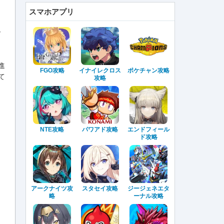
スマホアプリ
で
進
FGO攻略
イナイレクロス
ポケチャン攻略
て
攻略
NTE攻略
パワアド攻略
エンドフィール
ド攻略
アークナイツ攻
スタセイ攻略
ジージェネエタ
略
ーナル攻略