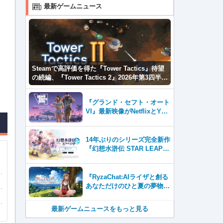
最新ゲームニュース
Steamで高評価を得た『Tower Tactics』待望
の続編、『Tower Tactics 2』2026年第3四半期
に早期アクセス開始
『グランド・セフト・オート
VI』最新映像がNetflixとYou
Tubeに8月27日登場！
14年ぶりのシリーズ完全新作
『幻想水滸伝 STAR LEAP』
が本日から配信開始！
『RyzaChat:AIライザと創る
あなただけのひと夏の夢物
語』レビュー。会話を中心に
自由な冒険を進めていくシス
最新ゲームニュースをもっと見る
テムはこれまでにない新鮮な
体験が楽しめる【先行プレイ