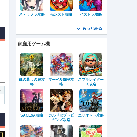
ステラソラ攻略
モンスト攻略
パズドラ攻略
もっとみる
家庭用ゲーム機
ほの暮しの庭攻
マーベル闘魂攻
スプラレイダー
略
略
ス攻略
し
SAOEoA攻略
カルドセプトビ
エリオット攻略
ギンズ攻略