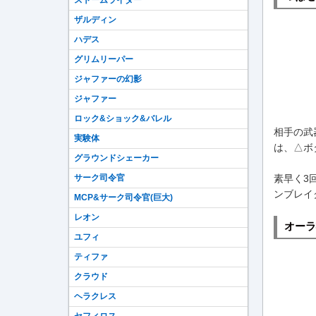
ストームライダー
ザルディン
ハデス
グリムリーパー
ジャファーの幻影
ジャファー
ロック&ショック&バレル
相手の武
実験体
は、△ボ
グラウンドシェーカー
サーク司令官
素早く3
ンブレイ
MCP&サーク司令官(巨大)
レオン
オーラ
ユフィ
ティファ
クラウド
ヘラクレス