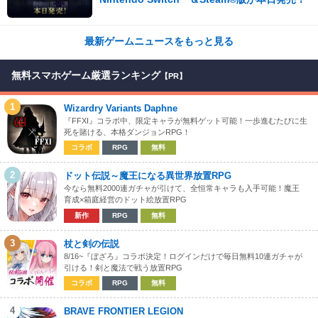
最新ゲームニュースをもっと見る
無料スマホゲーム厳選ランキング
【PR】
1
Wizardry Variants Daphne
『FFXI』コラボ中、限定キャラが無料ゲット可能！一歩進むたびに生
死を賭ける、本格ダンジョンRPG！
コラボ
RPG
無料
2
ドット伝説～魔王になる異世界放置RPG
今なら無料2000連ガチャが引けて、全恒常キャラも入手可能！魔王
育成×箱庭経営のドット絵放置RPG
新作
RPG
無料
3
杖と剣の伝説
8/16~『ぼざろ』コラボ決定！ログインだけで毎日無料10連ガチャが
引ける！剣と魔法で戦う放置RPG
コラボ
RPG
無料
4
BRAVE FRONTIER LEGION