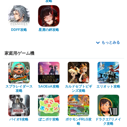
攻略
DDFF攻略
星屑の絆攻略
もっとみる
家庭用ゲーム機
スプラレイダース
SAOEoA攻略
カルドセプトビギ
エリオット攻略
攻略
ンズ攻略
バイオ9攻略
ぽこポケ攻略
ポケモンFRLG攻
ドラクエ7リメイ
略
ク攻略