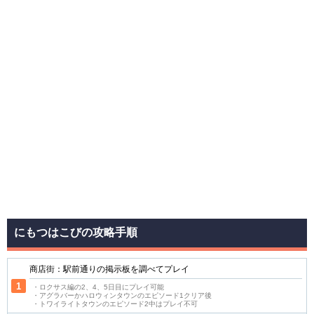
にもつはこびの攻略手順
商店街：駅前通りの掲示板を調べてプレイ
・ロクサス編の2、4、5日目にプレイ可能
・アグラバーかハロウィンタウンのエピソード1クリア後
・トワイライトタウンのエピソード2中はプレイ不可