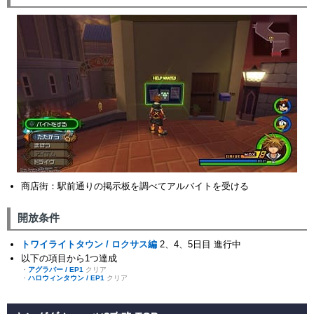
商店街：駅前通りの掲示板を調べてアルバイトを受ける
開放条件
トワイライトタウン / ロクサス編
2、4、5日目 進行中
以下の項目から1つ達成
・
アグラバー / EP1
クリア
・
ハロウィンタウン / EP1
クリア