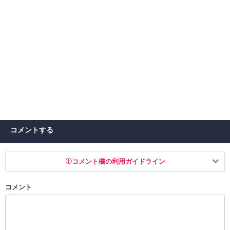
コメントする
コメント欄の利用ガイドライン
コメント
以下の書き込みを禁止とし、場合によってはコメント削除や書き込み制
限を行う可能性がございます。 あらかじめご了承ください。
・公序良俗に反する投稿