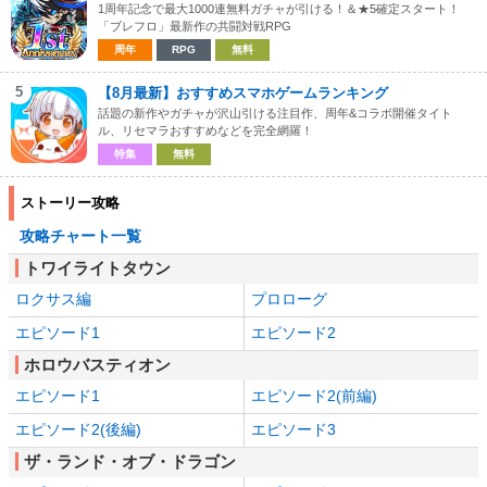
1周年記念で最大1000連無料ガチャが引ける！＆★5確定スタート！
「ブレフロ」最新作の共闘対戦RPG
周年
RPG
無料
5
【8月最新】おすすめスマホゲームランキング
話題の新作やガチャが沢山引ける注目作、周年&コラボ開催タイト
ル、リセマラおすすめなどを完全網羅！
特集
無料
ストーリー攻略
攻略チャート一覧
トワイライトタウン
ロクサス編
プロローグ
エピソード1
エピソード2
ホロウバスティオン
エピソード1
エピソード2(前編)
エピソード2(後編)
エピソード3
ザ・ランド・オブ・ドラゴン