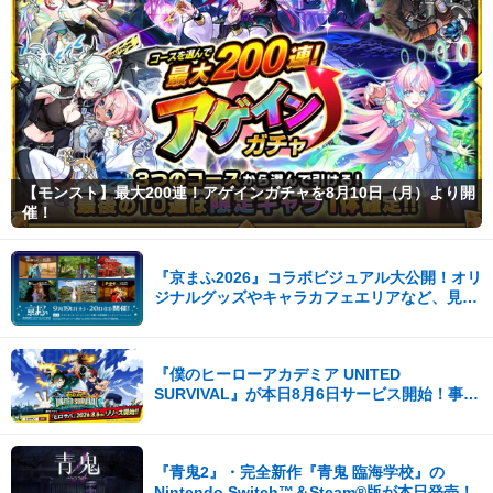
【モンスト】最大200連！アゲインガチャを8月10日（月）より開
催！
『京まふ2026』コラボビジュアル大公開！オリ
ジナルグッズやキャラカフェエリアなど、見ど
ころ満載！！
『僕のヒーローアカデミア UNITED
SURVIVAL』が本日8月6日サービス開始！事前
登録者数100万を突破！
『青鬼2』・完全新作『青鬼 臨海学校』の
Nintendo Switch™＆Steam®版が本日発売！