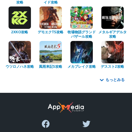
攻略
イド攻略
2XKO攻略
デモエクTS攻略
牧場物語グランド
メタルギアデルタ
バザール攻略
攻略
ウツロノハネ攻略
風雨来記5攻略
メカブレイク攻略
デススト2攻略
もっとみる