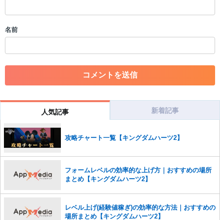
・スパムなど、記事内容と関係のない投稿
・誰かになりすます行為
・個人情報の投稿や、他者のプライバシーを侵害する投稿
名前
・一度削除された投稿を再び投稿すること
・外部サイトへの誘導や宣伝
・アカウントの売買など金銭が絡む内容の投稿
・各ゲームのネタバレを含む内容の投稿
・その他、管理者が不適切と判断した投稿
コメントの削除につきましては下記フォームより申請をいた
だけますでしょうか。
新着記事
人気記事
コメントの削除を申請する
※投稿内容を確認後、順次対応さ
せていただきます。ご了承ください。
攻略チャート一覧【キングダムハーツ2】
※一度削除したコメントは復元ができませんのでご注意くだ
さい。
また、過度な利用規約の違反や、弊社に損害の及ぶ内容の書き込みがあ
フォームレベルの効率的な上げ方｜おすすめの場所
った場合は、法的措置をとらせていただく場合もございますので、あら
まとめ【キングダムハーツ2】
かじめご理解くださいませ。
レベル上げ(経験値稼ぎ)の効率的な方法｜おすすめの
場所まとめ【キングダムハーツ2】