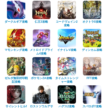
ダークルギア攻略
仁王3攻略
コードヴェイン2
オクトラ0攻略
攻略
マモンキング攻略
メトロイドプライ
イナイレV攻略
ディンカム攻略
ム4攻略
ゼルダ無双封印戦
ポケモンZA攻略
タイムストレンジ
FFT攻略
記攻略
ャー攻略
サイレントヒルf
ロストソウルアサ
ハデス2攻略
スパロボY攻略