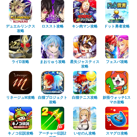
デュエルリンクス
ロススト攻略
キン肉マン攻略
ドット勇者攻略
攻略
ライD攻略
まおりゅう攻略
星矢ジャスティス
フェスバ攻略
攻略
リネージュM攻略
白猫プロジェクト
白猫テニス攻略
妖怪ウォッチ1ス
攻略
マホ攻略
キノコ伝説攻略
アーチャー伝説2
いせのん攻略
スマグロ攻略