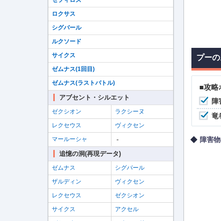
セフィロス
ロクサス
シグバール
ルクソード
サイクス
プーの
ゼムナス(1回目)
ゼムナス(ラストバトル)
■攻略
アブセント・シルエット
障
ゼクシオン
ラクシーヌ
竜
レクセウス
ヴィクセン
-
マールーシャ
障害物
追憶の洞(再現データ)
ゼムナス
シグバール
ザルディン
ヴィクセン
レクセウス
ゼクシオン
サイクス
アクセル