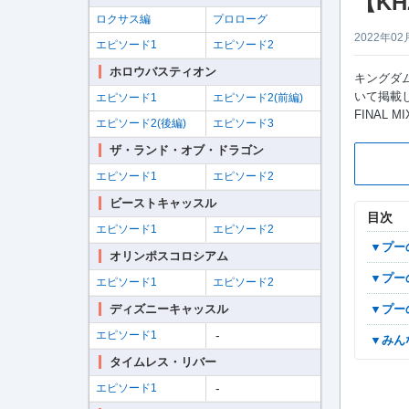
【KH
ロクサス編
プロローグ
2022年02
エピソード1
エピソード2
ホロウバスティオン
キングダム
いて掲載し
エピソード1
エピソード2(前編)
FINAL 
エピソード2(後編)
エピソード3
ザ・ランド・オブ・ドラゴン
エピソード1
エピソード2
ビーストキャッスル
目次
エピソード1
エピソード2
▼プ
オリンポスコロシアム
▼プ
エピソード1
エピソード2
ディズニーキャッスル
▼プ
-
エピソード1
▼み
タイムレス・リバー
-
エピソード1