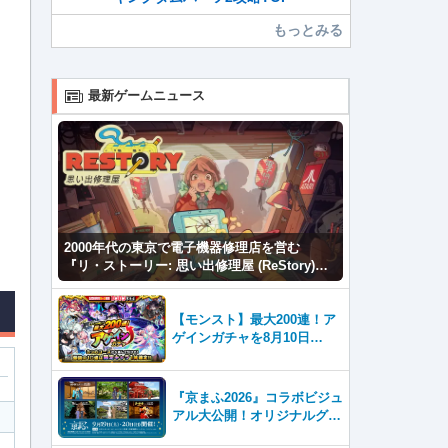
もっとみる
最新ゲームニュース
2000年代の東京で電子機器修理店を営む
『リ・ストーリー: 思い出修理屋 (ReStory)』
本日Steamで配信開始
【モンスト】最大200連！ア
ゲインガチャを8月10日
（月）より開催！
『京まふ2026』コラボビジュ
アル大公開！オリジナルグッ
ズやキャラカフェエリアな