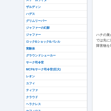
ストームライダー
ザルディン
ハデス
グリムリーパー
ジャファーの幻影
ハチの巣
ジャファー
では先に
ロック&ショック&バレル
障害物を
実験体
グラウンドシェーカー
サーク司令官
MCP&サーク司令官(巨大)
レオン
ユフィ
ティファ
クラウド
ヘラクレス