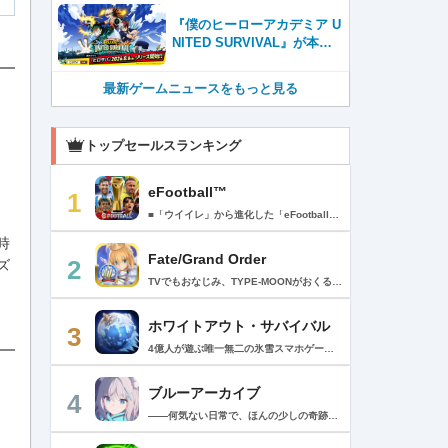
ど、見どころ満載！！
『僕のヒーローアカデミア U
NITED SURVIVAL』が本日8
月6日サービス開始！事前登
録者数100万を突破！
最新ゲームニュースをもっと見る
トップセールスランキング
eFootball™
1
■「ウイイレ」から進化した「eFootball™」 人気サッカーゲーム「ウイニングイレブン」が「eFootball™」とタイトルを変え、大きく進化して生まれ変わりました。「eFootball™」で新しいサッカーゲームを体感しましょう！ ■はじめての方でも安心 ダウンロード後は、実践を交えたステップアップ方式のチュートリアルで直感的に基本操作を覚えることができます！さらに、チュートリアルを全てクリアすると、リオネル メッシがもらえます！！ また、試合の面白さや爽快感を楽しんでいただくためにスマートアシストを実装。 複雑な操作をしなくても、華麗なドリブルやパスで相手をかわして強烈なシュートでゴールを奪うことができます！ 【基本的な遊び方】 ■好きなチームで始めよう 欧州、米州、アジアなど世界各国のクラブやナショナルチームなどお気に入りのチームでスタートできます！ ■選手を獲得しましょう チームを作成したら、選手を獲得しましょう。現役のスーパースターや、歴史に残るレジェンドたちが、あなたのクラブでの活躍を待っています！ ・スペシャル選手リスト 現実の試合で大活躍した選手や、注目リーグの選手、レジェンドなどの特別な選手を獲得できます。 ・スタンダード選手リスト 好きな選手を獲得できます。条件を設定して絞り込むことができます。 ・監督リスト さまざまな戦術や得意な育成タイプを持った監督を獲得できます。 ■試合を楽しもう 獲得した選手でチームを編成したら、いよいよ試合に挑戦！ AIを相手に腕を磨いたり、オンライン対戦でランキングを競ったり、楽しみ方はあなた次第です。 ・対AI戦で腕を磨く 注目リーグのチームやナショナルチームを相手に戦うイベントなど、サッカーシーズンに合わせたさまざまなテーマのイベントが開催されています。 また、10段階にレベル分けされたDivision制の「eFootball™ リーグ」で楽しみながらレベルアップしていくことも可能です！ ・対人戦で実力を試す Division制の全ユーザーとランキングを競う「eFootball™ リーグ」や、毎週開催される様々なイベントで、オンラインでのリアルタイム対戦を楽しむことができます。あなたのドリームチームで、最高峰のDivision 1を目指しましょう！ ・友達と最大3vs3の対戦を楽しむ フレンドマッチ機能を使って、友達と対戦することができます。育て上げたチームの強さを友達に見せつけましょう！ また、最大3vs3の協力対戦も可能。友達とオンラインで集まって対戦を楽しみましょう！ ■選手を育てる 獲得した選手は、選手種別によっては成長させることができます。 試合に出場させたり、ゲーム内アイテムを使用したりして、選手のレベルを上げる事で入手できる「タレントポイント」で、能力パラメータを上昇させましょう。 より自分好みの選手にしたい場合は、手動でポイントを割り振りましょう。 ポイントの割り振りに迷った場合は、[おまかせ]で設定することもできます。 自分だけのお気に入りの選手に育て上げましょう！ 【もっと楽しむ】 ■Live Updateを毎週配信 選手の移籍や、現実の試合での活躍が反映される「Live Update」を搭載。 毎週配信される「Live Update」を参考に、スカッドを編成し試合に挑みましょう。 ■スタジアムをカスタマイズ 試合中のスタジアムに反映されるコレオ・オブジェクトなどのスタジアムパーツをカスタマイズできます。 思い通りのスタジアムにアレンジして、ゲーム体験を彩りましょう！ ※居住国・地域が以下のお客様には、eFootball™ コインによるルートボックス施策をご提供しておりません。 ベルギー、ブラジル(18歳未満) 【最新情報について】 本商品は、新機能やモードの追加、ゲームプレイ・イベントのアップデートを継続的に行っていきます。 最新情報は「eFootball™」公式サイトをご確認ください。 【ダウンロードについて】 本アプリをダウンロードするためには、ストレージに約3.3GBの空き容量が必要となります。 あらかじめ3.3GB以上の容量を空けてからダウンロードを行っていただけますようお願いします。 ダウンロード時はWi-Fi環境で接続することを推奨いたします。 ※アップデートにつきましても同様となります。 【通信環境について】 本アプリはオンラインゲームです。通信可能な環境でお楽しみください。
時
Fate/Grand Order
2
ズ
TVでもおなじみ、TYPE-MOONがおくるFateのRPG！ スマホでも本格的なRPGが楽しめる。 文字数にして500万字超という、圧倒的なボリュームを堪能できるストーリー！ 本編以外にもキャラクターごとにストーリーを用意し、Fateファンも今回はじめてFateの世界を体験される方も十分満足いただける内容となっています。 【あらすじ】 西暦2015年。 地球の未来を観測するカルデアは、2017年以降の人類史が崩壊している事実を確認した。 昨日まで確かに存在していた2115年までの“約束された未来”は、何の前触れもなく突如として消え去ったのだ。 なぜ。どうして。だれが。どうやって。 西暦2004年 日本 ある地方都市。 ここに今まではなかった、「観測できない領域」が現れたと。 カルデアはこれを人類絶滅の原因と仮定し、いまだ実験段階だった第六の実験を決行する事となった。 それは過去への時間旅行。 人間を霊子化させて過去に送りこみ、事象に介入する事で時空の特異点を解明、あるいは破壊する禁断の儀式。 その名を人理守護指令、グランドオーダー。 人類を守るために人類史に立ち向かう、運命と戦うものたちの総称である。 【ゲーム概要】 スマホに最適化された簡単操作のコマンドオーダーバトル！ プレイヤーはマスターとなって英霊たちを操り敵を倒し謎を解明していく。 好みの英霊で戦うか、強い英霊で戦うかバトルスタイルはプレイヤーしだい。 ◆豪華声優陣が続々参加 青木志貴、茜屋日海夏、赤羽根健治、明坂聡美、浅川悠、朝日奈丸佳、阿澄佳奈、阿部彬名、阿部敦、阿部里果、雨宮天、新井里美、井口裕香、井澤詩織、石川界人、石川由依、石谷春貴、伊瀬茉莉也、市ノ瀬加那、伊藤彩沙、伊藤かな恵、伊東健人、伊藤静、伊藤美紀、稲田徹、井上和彦、井上喜久子、井上麻里奈、伊丸岡篤、石見舞菜香、上坂すみれ、植田佳奈、上田麗奈、内田真礼、内田雄馬、内山昂輝、梅原裕一郎、江川央生、江口拓也、江越彬紀、遠藤綾、大久保瑠美、大空直美、大塚明夫、大塚芳忠、大原さやか、大和田仁美、岡本信彦、置鮎龍太郎、小倉唯、小澤亜李、小野賢章、小野大輔、小野友樹、小見川千明、かかずゆみ、柿原徹也、加隈亜衣、笠間淳、加瀬康之、門脇舞以、金元寿子、神尾晋一郎、茅野愛衣、川澄綾子、河西健吾、川野剛稔、神奈延年、鬼頭明里、木村珠莉、木村良平、桐本拓哉、釘宮理恵、久野美咲、黒木ほの香、黒田崇矢、桑原由気、KENN、高野麻里佳、古賀葵、小清水亜美、後藤邑子、小西克幸、小林千晃、小林ゆう、小林裕介、小原好美、小松未可子、子安武人、小山力也、近藤玲奈、斎賀みつき、西前忠久、斉藤壮馬、斎藤千和、坂本真綾、佐倉綾音、櫻井孝宏、佐藤聡美、佐藤利奈、沢城みゆき、下屋則子、島﨑信長、嶋村侑、庄司宇芽香、白石晴香、新垣樽助、真堂圭、末柄里恵、杉田智和、杉山紀彰、鈴木達央、鈴木崚汰、鈴代紗弓、鈴村健一、諏訪彩花、諏訪部順一、関俊彦、関智一、瀬戸麻沙美、芹澤優、仙台エリ、千本木彩花、園崎未恵、大地葉、高乃麗、高野直子、高橋花林、高橋李依、高山みなみ、武内駿輔、竹内良太、武田華、田中敦子、田中美海、田中理恵、谷山紀章、種﨑敦美、種田梨沙、田丸篤志、田村睦心、田村ゆかり、丹下桜、千葉繁、千葉翔也、津田健次郎、紡木吏佐、鶴岡聡、寺崎裕香、寺島拓篤、東山奈央、土岐隼一、飛田展男、戸松遥、豊永利行、鳥海浩輔、中井和哉、中田譲治、長縄まりあ、仲村美沙希、中村悠一、名塚佳織、生天目仁美、浪川大輔、能登麻美子、野中藍、乃村健次、土師孝也、長谷川育美、花江夏樹、花澤香菜、花守ゆみり、早見沙織、原由実、春野杏、潘めぐみ、日岡なつみ、日笠陽子、日野聡、平川大輔、ファイルーズあい、福圓美里、福西勝也、福山潤、藤井隼、藤沼建人、ブリドカットセーラ恵美、古川慎、保志総一朗、星野貴紀、堀内賢雄、堀江由衣、本多真梨子、本多陽子、本渡楓、前野智昭、M・A・O、増田俊樹、Machico、松風雅也、真殿光昭、マフィア梶田、三上哲、三木眞一郎、水樹奈々、水島大宙、水橋かおり、緑川光、水瀬いのり、南央美、峯田茉優、宮野真守、宮本充、村瀬歩、森川智之、森田了介、森永千才、森なな子、諸星すみれ、安井邦彦、山路和弘、山下大輝、山下七海、山寺宏一、山根綺、山野井仁、山村響、悠木碧、ゆかな、遊佐浩二、吉野裕行、佳村はるか、米澤円、若林直美、和氣あず未、和多田美咲（50音順） ◆全体構成・メインシナリオ・シナリオ・総監督 奈須きのこ ◆リードキャラクターデザイナー 武内崇 ◆アートディレクション TYPE-MOON ◆メインシナリオ・シナリオ執筆 東出祐一郎、桜井光 水瀬葉月、星空めてお ◆ゲストライター amphibian、虚淵玄（ニトロプラス）、acpi、ＯＫＳＧ（TYPE-MOON）、経験値、小太刀右京、三田誠、たけのこ星人、橘公司、田中天（株式会社フラッグノーツ）、成田良悟、鋼屋ジン、ひろやまひろし、円居挽、茗荷屋甚六、矢野俊策（株式会社フラッグノーツ）、リヨ（50音順） ◆キャラクターデザイン I-IV、蒼月タカオ（TYPE-MOON）、AKIRA、Azusa、東冬、荒野、Anmi、池澤真、石田あきら、いみぎむる、兔ろうと、羽海野チカ、大森葵、岡崎武士、okojo、およ、加藤いつわ、カワグチタケシ、きばどりリュー、桐原小鳥、ギンカ、倉花千夏、黒星紅白、小梅けいと、近衛乙嗣、小松崎類、こやまひろかず（TYPE-MOON）、西藤浩樹（LASENGLE）、saitom、坂本みねぢ、佐々木少年、サテー、色素、縞うどん（TYPE-MOON）、島田フミカネ、しまどりる、sime、下越（TYPE-MOON）、シャカＰ（LASENGLE）、白浜鴎、しらび、白峰、真じろう、STAR影法師、曽我誠、タイキ、高橋慶太郎、高山箕犀、竹、武中英雄、武梨えり、たけのこ星人、TAKOLEGS、田島昭宇、タスクオーナ、danciao、中央東口、CHOCO、悌太、Dd、天空すふぃあ、DANGERDROP、toi8、トリダモノ、中原、なまにくATK、西出ケンゴロー、nipi、ネコタワワ、NOCO、pako、林けゐ、原田たけひと、春野友矢、ばん！、Bすけ、左、ヒライユキオ、平野稜二、広江礼威、ひろやまひろし、PFALZ、ぶくろて、huke、BLACK（TYPE-MOON）、古海鐘一、BUNBUN、hou、ホトソウカ、本庄雷太、前田浩孝、マシマサキ、また、松竜、Mika Pikazo、緑川美帆、三輪士郎、村山竜大、めろん22、望月けい、元村人、森井しづき、森山大輔、山中虎鉄、YOCO_N（LASENGLE）、余湖裕輝、米山舞、La-na、lack、リヨ、Ryota-H、輪くすさが、redjuice、ReDrop、ろび～な、ワダアルコ、渡れい（50音順） このアプリケーションには、（株）ＣＲＩ・ミドルウェアの「CRIWARE（TM）」が使用されています。
ホワイトアウト・サバイバル
3
4億人が遊ぶ唯一無二の氷雪スマホゲーム！サクッと爽快！みんなで極寒サバイバル ！ 猛吹雪に襲われ、かつての世界は崩壊。人類の文明の灯火は、氷雪の中で今にも消えかかっている…。 生存者達よ、今こそ立ち上がれ！——仲間を率いて希望の灯りをともし、凍てつく大地に新たな拠点を築こう！ さらに新規ユーザー限定でSSR英雄「ジャスミン」が無料で仲間入り！ 彼女と共に氷原の奥地へと踏み込み、吹雪の中に潜む未知の脅威に立ち向かおう！ 【ゲームの特徴】 ◆領地再建！凍土に希望の光を！ 大溶鉱炉に火を灯すことから始めて、積もった雪を溶かして領土を開拓しよう！ 法令を発布して人員を的確に配置すれば、拠点の建設効率がぐんとアップ！ ◆放置で楽々、資源を効率ストック！ ワンタップで英雄を派遣するだけで、見守りは不要！ オフライン中も資源は自動でたっぷり蓄積されて、戻れば報酬が山盛り！極寒サバイバルでも、もう怖くない！ ◆お手軽に始められる氷雪ミニゲーム！ ミニゲームが次々と登場！「穴釣り選手権」でレア生物図鑑を解放し、「除雪隊」で雪山の宝を発見しよう！ スキマ時間でも気軽にプレイできて、雪原ライフは楽しさ満載！ ◆戦略を駆使して、英雄で敵を撃退！ 英雄はレベル共有で育成の手間いらずで、スキルを活かせば様々な難関を攻略可能！ 最強チームを組み上げて、敵を圧倒しよう！ ◆協力プレイで、凍土制覇を目指そう！ 同盟の支援で負傷者の治療や育成もスピードアップ！ 作戦を練って仲間と役割分担すれば戦力倍増！勝利の喜びをみんなで分かち合おう！ さらにたくさんのコンテンツをお届けいたします： ◆オフィシャルサイト: https://whiteoutsurvival.centurygames.com/ja ◆X: https://x.com/WOS_Japan ◆Facebook: https://www.facebook.com/WhiteoutSurvival ◆Discord: https://discord.gg/whiteoutsurvival ◆YouTube: https://www.youtube.com/@WhiteoutSurvivalOfficial_JA ◆TikTok: https://www.tiktok.com/@howasaba.jp
ブルーアーカイブ
4
――何気ない日常で、ほんの少しの奇跡を見つける物語 Yostarが贈る学園×青春×物語RPG『ブルーアーカイブ -Blue Archive-』！ 先生として、個性豊かで魅力的な生徒たちと共に、一風変わった学園都市キヴォトスの 日常を過ごそう！ ■あらすじ ここは学園都市キヴォトス。 数千の学園からなる超巨大学園都市では、日々トラブルが絶えない。 この問題に対応すべく、連邦生徒会長によって連邦捜査部【シャーレ】が設立された。 この物語は【シャーレ】の顧問となる先生とそれに協力する生徒たちと学園都市での日常を 描いた物語である。 ▼可愛いキャラクターが活躍する3Dバトル 大迫力の3Dリアルタイムバトル！ 可愛いキャラクター達が画面いっぱいに所狭しと大活躍。 あなたは先生として、生徒たちを指揮しよう！ ▼個性豊かなキャラクターを彩るハイクオリティの2Dアニメーション 美少女キャラクターたちが綺麗な2Dアニメーションであなたを迎えてくれる！ 仲良くなると特別なアニメーションが見れることもあるぞ！ ▼生徒たちと絆を深めて彼女たちと特別な日常を過ごそう！ 一緒にいる時間が長ければ長いほど、彼女たちはあなたとの絆は深まっていく。 そんな彼女たちとの日々が、きっとあなたの日常を特別なものに！ ▼公式Twitter https://twitter.com/Blue_ArchiveJP ▼公式サイト https://bluearchive.jp/ (C)Yostar, Inc.