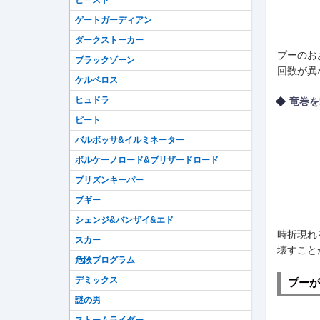
ビースト
ゲートガーディアン
ダークストーカー
プーのお
ブラックゾーン
回数が異
ケルベロス
ヒュドラ
竜巻を
ピート
バルボッサ&イルミネーター
ボルケーノロード&ブリザードロード
プリズンキーパー
ブギー
シェンジ&バンザイ&エド
時折現れ
スカー
壊すこと
危険プログラム
デミックス
プーが
謎の男