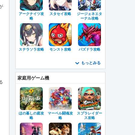
が
アークナイツ攻
スタセイ攻略
ジージェネエタ
略
ーナル攻略
ステラソラ攻略
モンスト攻略
パズドラ攻略
もっとみる
家庭用ゲーム機
る
ほの暮しの庭攻
マーベル闘魂攻
スプラレイダー
略
略
ス攻略