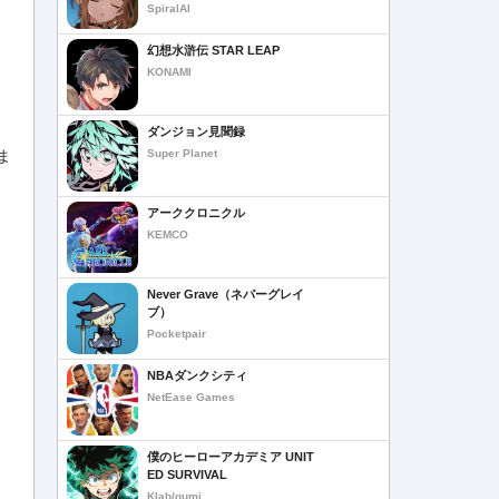
SpiralAI
幻想水滸伝 STAR LEAP
KONAMI
ダンジョン見聞録
ま
Super Planet
、
アーククロニクル
KEMCO
Never Grave（ネバーグレイ
ブ）
Pocketpair
NBAダンクシティ
NetEase Games
僕のヒーローアカデミア UNIT
ED SURVIVAL
Klab/gumi