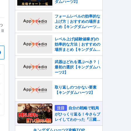
ダムハーツ2】
フォームレベルの効率的な
上げ方｜おすすめの場所ま
つ
とめ【キングダムハーツ
II
2】
レベル上げ(経験値稼ぎ)の
効率的な方法｜おすすめの
場所まとめ【キングダムハ
ーツ2】
武器はどれを選ぶべき？｜
最初の選択【キングダムハ
ーツ2】
取り返しのつかない要素
【キングダムハーツ2】
注目
自分の戦略で戦局
がひっくり返る！今さらプ
レイしてわかった『三國志
真戦』が本格SLG好きを
魅了して離さないワケ
キングダムハーツ2攻略TOP