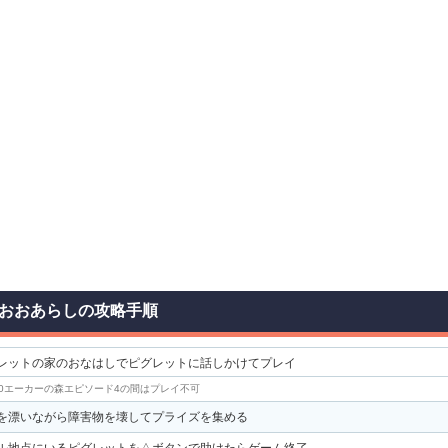
おおあらしの攻略手順
レットの家のおなはしでピグレットに話しかけてプレイ
00エーカーの森エピソード4の間はプレイ不可
を漂いながら障害物を壊してプライズを集める