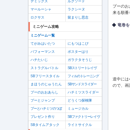
デミックス
ルクソード
プーのお
マールーシャ
ラクシーヌ
来る順番
ロクサス
留まりし思念
竜巻を
ミニゲーム攻略
ミニゲーム一覧
てがみはいたつ
にもつはこび
パフォーマンス
ポスターはり
ハチたいじ
ガラクタそうじ
ストラグルバトル
SBストリートレイヴ
SBフリースタイル
フィルのトレーニング
道中には
まほうのじゅうたん
SBサンドスライダー
ので、画
プーのおおあらし
ハチミツスライダー
プーとジャンプ
どうくつ探検隊
プーとハチミツのつぼ
ミュージカル
プレゼント作り
SBファクトリーレイヴ
SBタイムアタック
ライトサイクル