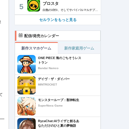
ブロスタ
5
白熱の3対3、そしてサバイバルマルチプレイを楽しめるモバイルゲーム！3分間で展開する様々なゲームモード… 友達と共闘するもよし、一人で戦うもよし。 強力な必殺技や特殊能力を持ったキャラクターを入手して、アップグレードしましょう。ユニークなスキンを集めれば、戦場でひときわ目立つこと間違いなし！ブロスタワールドの不思議なステージで、バトルを繰り広げましょう！ ブロスタは無料でダウンロードおよびプレイが可能ですが、一部のゲーム内アイテムを有料で購入いただくことも可能です（ランダムなアイテムを含む）。ゲーム内アイテムの有料購入を希望しない場合は、デバイスの設定からアプリ内課金を無効にしてください。 様々なゲームモードで戦おう エメラルドハント（3対3）：チームの仲間と共に敵チームに勝利！エメラルドを10個集めたら最後まで守り抜きましょう。倒されるとエメラルドも失います。 バトルロイヤル（ソロ/デュオ）：生き残りをかけたサバイバルモード。キャラクターのパワーアップを集めましょう。デュオまたはソロモードを選んだら、大混乱の戦場で最後まで生き延びた者が勝者となります。そして勝者がすべてを独り占めします！ ブロストライカー（3対3）：ひと味違うゲームモードです！サッカーの腕試しといきましょう。先に2ゴールを決めたチームが勝利します。なおレッドカードはありませんので、激しいバトルにご注意ください。 賞金稼ぎ（3対3）：敵を倒して星を獲得！自分の星も守り抜きましょう。より多くの星を集めたチームの勝利です。 強奪（3対3）：チームの金庫を守りながら、敵チームの金庫の破壊を目指します。ひっそりと前進したら、豪快にお宝までの道を切り拓きましょう！ 特別イベント：期間限定の特別な対人および対CPUゲームモードです。 チャンピオンシップチャレンジ：ブロスタのゲーム内予選に参加して、eスポーツの世界に飛び込みましょう！ キャラクターのアンロックとアップグレード 強力な必殺技や特殊能力を持ったキャラクターを集めて、アップグレードしましょう。キャラクターを強化して、ユニークなスキンを集めましょう。 ブロスタパス クエストやブロスタボックス、エメラルド、ピンズ、そしてブロスタパス限定スキンなど、特典が盛りだくさん！シーズンごとに特典は変わります。 MVPプレイヤーになろう ローカルのランキングを駆け上がり、あなたの強さを証明しましょう！ どんな時も進化しよう 新たなキャラクターやスキン、マップ、特別イベント、ゲームモードを探し求めましょう。 特徴： 3対3のリアルタイム対戦で世界中のプレイヤーとバトル 白熱のモバイル向けサバイバルマルチプレイ 独自の攻撃や必殺技を持った、強力な新キャラクターをアンロック 日々入れ替わるイベントとゲームモード バトルは一人でも、フレンドと一緒でもプレイ可能 グローバルまたはローカルのランキングを駆け上がろう 仲間とクラブを結成したり参加したりして、情報交換しながら共に戦おう スキンをアンロックしてキャラクターをカスタマイズ プレイヤーが作った攻略の難しい新マップ クラッシュ・オブ・クラン、クラッシュ・ロワイヤル、ブーム・ビーチの制作会社がお届けするバトルゲーム！ サポート： サポートが必要な際は、ゲーム内の設定の「ヘルプとサポート」からご連絡いただくか、http://supercell.helpshift.com/a/brawl-stars/をご覧ください。 プライバシーポリシー： http://supercell.com/en/privacy-policy/jp/ サービス利用規約： http://supercell.com/en/terms-of-service/jp/ 保護者の皆さまへ： http://supercell.com/en/parents/jp/
セルランをもっと見る
撃
配信/発売カレンダー
新作スマホゲーム
新作家庭用ゲーム
ONE PIECE 海のごちそうレス
トラン
Bandai Namco
デイヴ・ザ・ダイバー
MINTROCKET
て
モンスターループ：獣神転生
SuperNova Game
RyzaChat:AIライザと創るあ
なただけのひと夏の夢物語