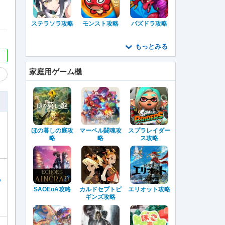
ステラソラ攻略
モンスト攻略
パズドラ攻略
もっとみる
家庭用ゲーム機
ほの暮しの庭攻
マーベル闘魂攻
スプラレイダー
略
略
ス攻略
の
SAOEoA攻略
カルドセプトビ
エリオット攻略
ギンズ攻略