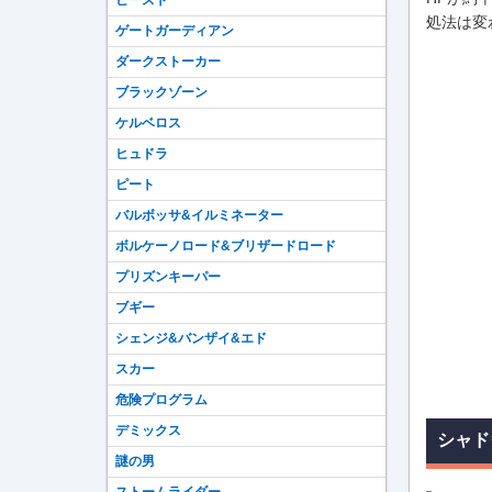
ビースト
処法は変
ゲートガーディアン
ダークストーカー
ブラックゾーン
ケルベロス
ヒュドラ
ピート
バルボッサ&イルミネーター
ボルケーノロード&ブリザードロード
プリズンキーパー
ブギー
シェンジ&バンザイ&エド
スカー
危険プログラム
デミックス
シャド
謎の男