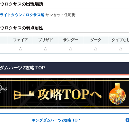
ウロクサスの出現場所
ライトタウン / ロクサス編
サンセット住宅街
ウロクサスの弱点耐性
ファイア
ブリザド
サンダー
ダーク
タイプな
△
△
△
△
△
ダムハーツ2攻略 TOP
キングダムハーツ2攻略 TOP