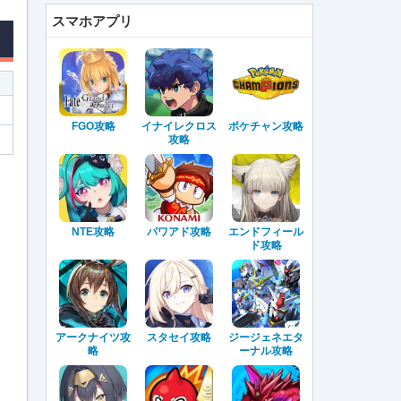
スマホアプリ
FGO攻略
イナイレクロス
ポケチャン攻略
攻略
NTE攻略
パワアド攻略
エンドフィール
ド攻略
アークナイツ攻
スタセイ攻略
ジージェネエタ
略
ーナル攻略