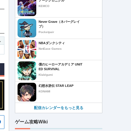
アーククロニクル
KEMCO
Never Grave（ネバーグレイ
ブ）
Pocketpair
し
NBAダンクシティ
NetEase Games
僕のヒーローアカデミア UNIT
ED SURVIVAL
Klab/gumi
幻想水滸伝 STAR LEAP
KONAMI
配信カレンダーをもっと見る
ゲーム攻略Wiki