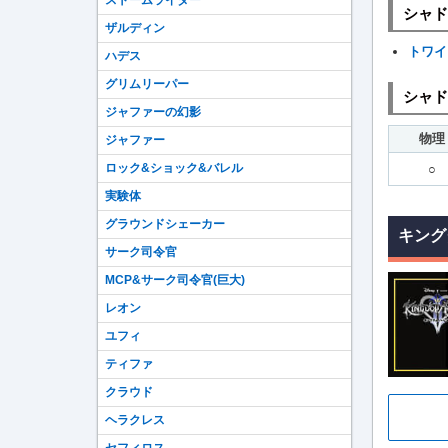
ストームライダー
シャド
ザルディン
トワイ
ハデス
グリムリーパー
シャド
ジャファーの幻影
物理
ジャファー
ロック&ショック&バレル
○
実験体
グラウンドシェーカー
キング
サーク司令官
MCP&サーク司令官(巨大)
レオン
ユフィ
ティファ
クラウド
ヘラクレス