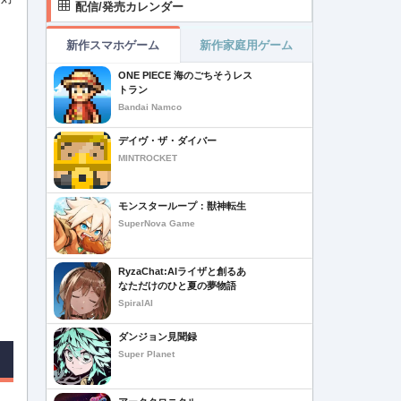
配信/発売カレンダー
新作スマホゲーム
新作家庭用ゲーム
ONE PIECE 海のごちそうレス
トラン
Bandai Namco
デイヴ・ザ・ダイバー
MINTROCKET
モンスターループ：獣神転生
SuperNova Game
RyzaChat:AIライザと創るあ
なただけのひと夏の夢物語
SpiralAI
ダンジョン見聞録
Super Planet