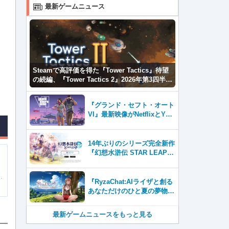
最新ゲームニュース
Steamで高評価を得た『Tower Tactics』待望
の続編、『Tower Tactics 2』2026年第3四半期
に早期アクセス開始
『グランド・セフト・オート
VI』最新映像がNetflixとYou
Tubeに8月27日登場！
14年ぶりのシリーズ完全新作
『幻想水滸伝 STAR LEAP』
が本日から配信開始！
『RyzaChat:AIライザと創る
あなただけのひと夏の夢物
語』レビュー。会話を中心に
自由な冒険を進めていくシス
最新ゲームニュースをもっと見る
テムはこれまでにない新鮮な
体験が楽しめる【先行プレイ