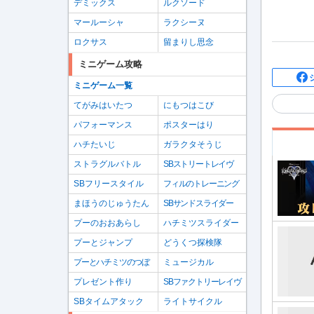
デミックス
ルクソード
マールーシャ
ラクシーヌ
ロクサス
留まりし思念
ミニゲーム攻略
ミニゲーム一覧
てがみはいたつ
にもつはこび
パフォーマンス
ポスターはり
ハチたいじ
ガラクタそうじ
ストラグルバトル
SBストリートレイヴ
SBフリースタイル
フィルのトレーニング
まほうのじゅうたん
SBサンドスライダー
プーのおおあらし
ハチミツスライダー
プーとジャンプ
どうくつ探検隊
プーとハチミツのつぼ
ミュージカル
プレゼント作り
SBファクトリーレイヴ
SBタイムアタック
ライトサイクル