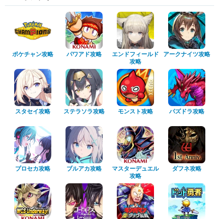
ポケチャン攻略
パワアド攻略
エンドフィールド
アークナイツ攻略
攻略
スタセイ攻略
ステラソラ攻略
モンスト攻略
パズドラ攻略
プロセカ攻略
ブルアカ攻略
マスターデュエル
ダフネ攻略
攻略