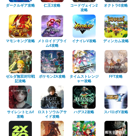
ダークルギア攻略
仁王3攻略
コードヴェイン2
オクトラ0攻略
攻略
マモンキング攻略
メトロイドプライ
イナイレV攻略
ディンカム攻略
ム4攻略
ゼルダ無双封印戦
ポケモンZA攻略
タイムストレンジ
FFT攻略
記攻略
ャー攻略
サイレントヒルf
ロストソウルアサ
ハデス2攻略
スパロボY攻略
攻略
イド攻略