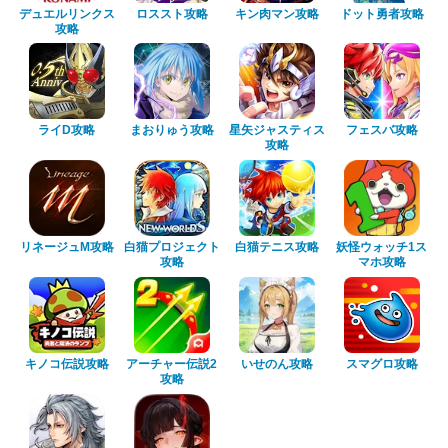
デュエルリンクス
ロススト攻略
キン肉マン攻略
ドット勇者攻略
攻略
ライD攻略
まおりゅう攻略
星矢ジャスティス
フェスバ攻略
攻略
リネージュM攻略
白猫プロジェクト
白猫テニス攻略
妖怪ウォッチ1ス
攻略
マホ攻略
キノコ伝説攻略
アーチャー伝説2
いせのん攻略
スマグロ攻略
攻略