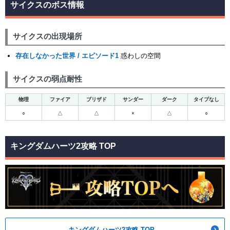
サイクスのボス情報
サイクスの出現場所
存在しなかった世界 / エピソード1
惑わしの空間
サイクスの弱点耐性
物理
ファイア
ブリザド
サンダー
ダーク
タイプなし
○
△
△
×
△
○
キングダムハーツ2攻略 TOP
キングダムハーツ2攻略 TOP