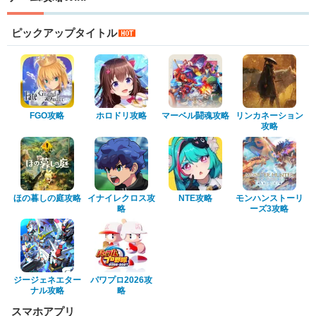
ピックアップタイトル
FGO攻略
ホロドリ攻略
マーベル闘魂攻略
リンカネーション
攻略
ほの暮しの庭攻略
イナイレクロス攻
NTE攻略
モンハンストーリ
略
ーズ3攻略
ジージェネエター
パワプロ2026攻
ナル攻略
略
スマホアプリ