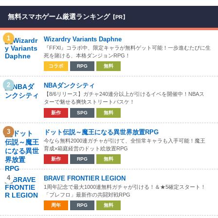
無料スマホゲーム厳選ランキング
【PR】
1
Wizardry Variants Daphne
『FFXI』コラボ中、限定キャラが無料ゲット可能！一歩進むたびに生
死を賭ける、本格ダンジョンRPG！
コラボ
RPG
無料
2
NBAダンクシティ
【8/6リリース】ガチャ240連分以上が引けるイベを開催中！NBAス
ターで魅せる爽快ストリートバスケ！
新作
SPG
無料
3
ドット伝説～魔王になる異世界放置RPG
今なら無料2000連ガチャが引けて、全恒常キャラも入手可能！魔王
育成×箱庭経営のドット絵放置RPG
新作
RPG
無料
4
BRAVE FRONTIER LEGION
1周年記念で最大1000連無料ガチャが引ける！＆★5確定スタート！
「ブレフロ」最新作の共闘対戦RPG
周年
RPG
無料