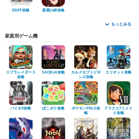
DDFF攻略
星屑の絆攻略
もっとみる
家庭用ゲーム機
スプラレイダース
SAOEoA攻略
カルドセプトビギ
エリオット攻略
攻略
ンズ攻略
バイオ9攻略
ぽこポケ攻略
ポケモンFRLG攻
ドラクエ7リメイ
略
ク攻略