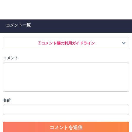
コメント一覧
コメント欄の利用ガイドライン
コメント
以下の書き込みを禁止とし、場合によってはコメント削除や書き込み制
限を行う可能性がございます。 あらかじめご了承ください。
・公序良俗に反する投稿
・スパムなど、記事内容と関係のない投稿
・誰かになりすます行為
・個人情報の投稿や、他者のプライバシーを侵害する投稿
名前
・一度削除された投稿を再び投稿すること
・外部サイトへの誘導や宣伝
・アカウントの売買など金銭が絡む内容の投稿
・各ゲームのネタバレを含む内容の投稿
・その他、管理者が不適切と判断した投稿