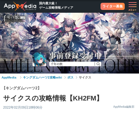
国内最大級！
ライター募集
ゲーム攻略情報メディア
AppMedia
キングダムハーツ2攻略wiki
ボス
サイクス
【キングダムハーツ2】
サイクスの攻略情報【KH2FM】
AppMedia編集部
2022年02月09日18時06分