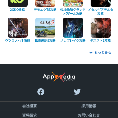
2XKO攻略
デモエクTS攻略
牧場物語グランド
メタルギアデルタ
バザール攻略
攻略
ウツロノハネ攻略
風雨来記5攻略
メカブレイク攻略
デススト2攻略
もっとみる
会社概要
採用情報
資料請求
お問い合わせ