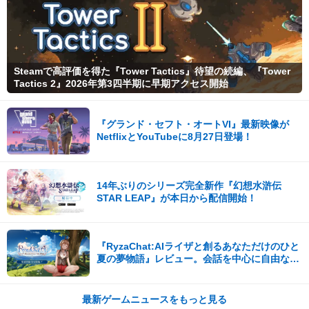
Steamで高評価を得た『Tower Tactics』待望の続編、『Tower
Tactics 2』2026年第3四半期に早期アクセス開始
『グランド・セフト・オートVI』最新映像が
NetflixとYouTubeに8月27日登場！
14年ぶりのシリーズ完全新作『幻想水滸伝
STAR LEAP』が本日から配信開始！
『RyzaChat:AIライザと創るあなただけのひと
夏の夢物語』レビュー。会話を中心に自由な冒
険を進めていくシステムはこれまでにない新鮮
な体験が楽しめる【先行プレイレポート】
最新ゲームニュースをもっと見る