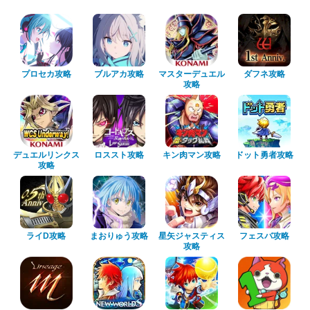
プロセカ攻略
ブルアカ攻略
マスターデュエル
ダフネ攻略
攻略
デュエルリンクス
ロススト攻略
キン肉マン攻略
ドット勇者攻略
攻略
ライD攻略
まおりゅう攻略
星矢ジャスティス
フェスバ攻略
攻略