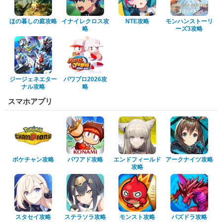
ほの暮しの庭攻略
イナイレクロス攻
NTE攻略
モンハンストーリ
略
ーズ3攻略
ジージェネエター
パワプロ2026攻
ナル攻略
略
スマホアプリ
ポケチャン攻略
パワアド攻略
エンドフィールド
アークナイツ攻略
攻略
スタセイ攻略
ステラソラ攻略
モンスト攻略
パズドラ攻略