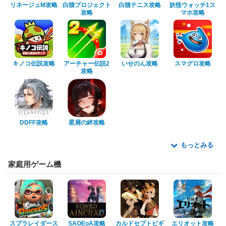
リネージュM攻略
白猫プロジェクト
白猫テニス攻略
妖怪ウォッチ1ス
攻略
マホ攻略
キノコ伝説攻略
アーチャー伝説2
いせのん攻略
スマグロ攻略
攻略
DDFF攻略
星屑の絆攻略
もっとみる
家庭用ゲーム機
スプラレイダース
SAOEoA攻略
カルドセプトビギ
エリオット攻略