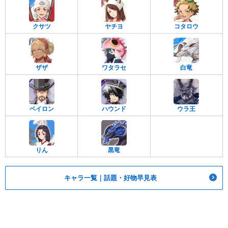
クサツ
ヤチヨ
コタロウ
ザザ
ワタラセ
白竜
ベイロン
ハウンド
ウラ王
りん
黒竜
キャラ一覧｜話題・好物早見表