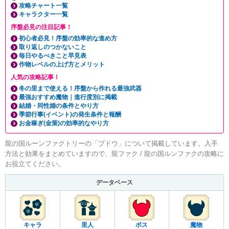
攻略チャート一覧
キャラクター一覧
序盤必見の注目記事！
初心者必見！序盤の効率的な進め方
取り返しのつかないこと
毎日やるべきこと早見表
作物レベルの上げ方とメリット
人気の攻略記事！
冬の里まで使える！序盤から作れる最強武器
最強おすすめ魔物｜進行度別に掲載
結婚・同性婚の条件とやり方
季節行事(イベント)の発生条件と報酬
お金稼ぎ(金策)の効率的なやり方
龍の国ルーンファクトリーの「ブドウ」について掲載しています。入手
方法と効果をまとめていますので、龍ファク / 龍の国ルンファクの攻略に
お役立てください。
データベース
キャラ
里人
ボス
魔物