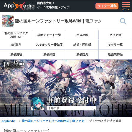
国内最大級！
ライター募集
ゲーム攻略情報メディア
龍の国ルーンファクトリー攻略Wiki｜龍ファク
龍の国ルンファク
攻略チャート一覧
ボス攻略
クリア後
攻略TOP
SP稼ぎ
スキルツリー優先度
結婚・同性婚
キャラ一覧
最強魔物
最強武器
最強防具
最強装飾品
AppMedia
龍の国ルーンファクトリー攻略Wiki｜龍ファク
ブドウの入手方法と効果
【龍の国ルーンファクトリー】