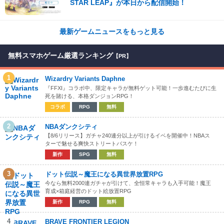
STAR LEAP』が本日から配信開始！
最新ゲームニュースをもっと見る
無料スマホゲーム厳選ランキング
【PR】
1
Wizardry Variants Daphne
『FFXI』コラボ中、限定キャラが無料ゲット可能！一歩進むたびに生
死を賭ける、本格ダンジョンRPG！
コラボ
RPG
無料
2
NBAダンクシティ
【8/6リリース】ガチャ240連分以上が引けるイベを開催中！NBAス
ターで魅せる爽快ストリートバスケ！
新作
SPG
無料
3
ドット伝説～魔王になる異世界放置RPG
今なら無料2000連ガチャが引けて、全恒常キャラも入手可能！魔王
育成×箱庭経営のドット絵放置RPG
新作
RPG
無料
4
BRAVE FRONTIER LEGION