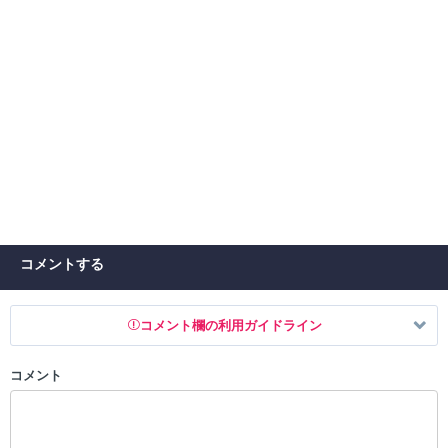
コメントする
コメント欄の利用ガイドライン
コメント
以下の書き込みを禁止とし、場合によってはコメント削除や書き込み制
限を行う可能性がございます。 あらかじめご了承ください。
・公序良俗に反する投稿