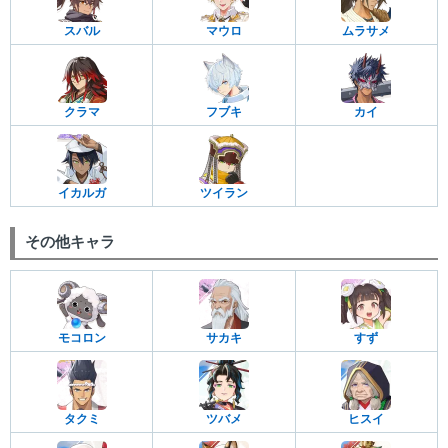
スバル
マウロ
ムラサメ
クラマ
フブキ
カイ
イカルガ
ツイラン
その他キャラ
モコロン
サカキ
すず
タクミ
ツバメ
ヒスイ