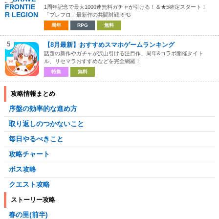
1周年記念で最大1000連無料ガチャが引ける！＆★5確定スタート！
「ブレフロ」最新作の共闘対戦RPG
周年
RPG
無料
5
【8月最新】おすすめスマホゲームランキング
話題の新作やガチャが沢山引ける注目作、周年&コラボ開催タイト
ル、リセマラおすすめなどを完全網羅！
特集
無料
攻略情報まとめ
序盤の効率的な進め方
取り返しのつかないこと
毎日やるべきこと
攻略チャート
ボス攻略
クエスト攻略
ストーリー攻略
春の里(前半)