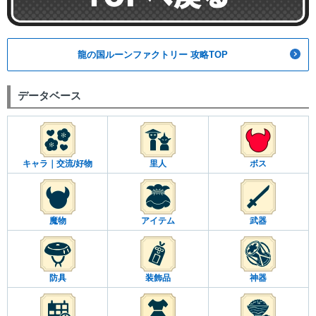
龍の国ルーンファクトリー 攻略TOP
データベース
キャラ｜交流/好物
里人
ボス
魔物
アイテム
武器
防具
装飾品
神器