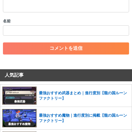
・スパムなど、記事内容と関係のない投稿
・誰かになりすます行為
・個人情報の投稿や、他者のプライバシーを侵害する投稿
名前
・一度削除された投稿を再び投稿すること
・外部サイトへの誘導や宣伝
・アカウントの売買など金銭が絡む内容の投稿
・各ゲームのネタバレを含む内容の投稿
・その他、管理者が不適切と判断した投稿
コメントの削除につきましては下記フォームより申請をいた
だけますでしょうか。
人気記事
コメントの削除を申請する
※投稿内容を確認後、順次対応さ
せていただきます。ご了承ください。
※一度削除したコメントは復元ができませんのでご注意くだ
最強おすすめ武器まとめ｜進行度別【龍の国ルーン
さい。
ファクトリー】
また、過度な利用規約の違反や、弊社に損害の及ぶ内容の書き込みがあ
った場合は、法的措置をとらせていただく場合もございますので、あら
最強おすすめ魔物｜進行度別に掲載【龍の国ルーン
かじめご理解くださいませ。
ファクトリー】