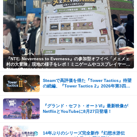
『NTE: Neverness to Everness』の参加型オフイベ「メェメェ
村の大冒険」現地の様子をレポ！ミニゲームやコスプレイヤー撮
影など盛りだくさん！
Steamで高評価を得た『Tower Tactics』待望
の続編、『Tower Tactics 2』2026年第3四半
期に早期アクセス開始
『グランド・セフト・オートVI』最新映像が
NetflixとYouTubeに8月27日登場！
14年ぶりのシリーズ完全新作『幻想水滸伝