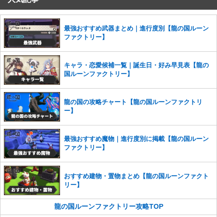
コメントの削除を申請する
※投稿内容を確認後、順次対応さ
せていただきます。ご了承ください。
※一度削除したコメントは復元ができませんのでご注意くだ
最強おすすめ武器まとめ｜進行度別【龍の国ルーン
さい。
ファクトリー】
また、過度な利用規約の違反や、弊社に損害の及ぶ内容の書き込みがあ
った場合は、法的措置をとらせていただく場合もございますので、あら
キャラ・恋愛候補一覧｜誕生日・好み早見表【龍の
かじめご理解くださいませ。
国ルーンファクトリー】
龍の国の攻略チャート【龍の国ルーンファクトリ
ー】
最強おすすめ魔物｜進行度別に掲載【龍の国ルーン
ファクトリー】
おすすめ建物・置物まとめ【龍の国ルーンファクト
リー】
龍の国ルーンファクトリー攻略TOP