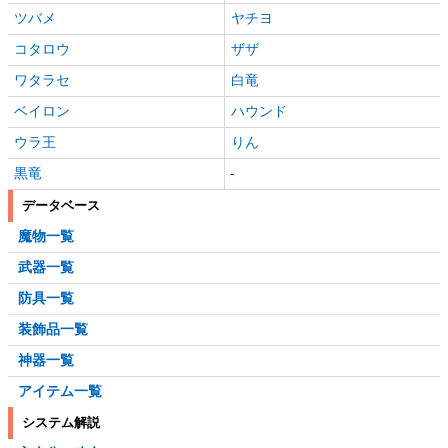
ツバメ
ヤチヨ
コタロウ
ザザ
ワタラセ
白竜
ベイロン
ハウンド
ウラ王
りん
黒竜
-
データベース
魔物一覧
武器一覧
防具一覧
装飾品一覧
神器一覧
アイテム一覧
システム解説