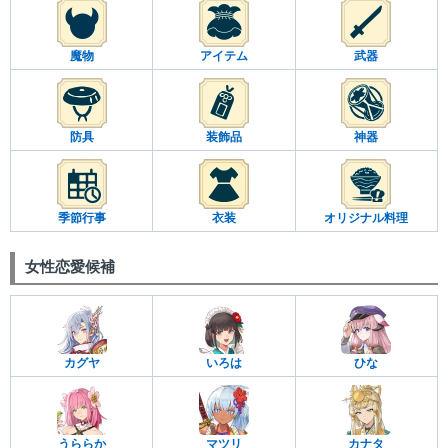
魔物
アイテム
武器
防具
装飾品
神器
季節行事
衣装
オリジナル料理
女性恋愛候補
カグヤ
いろは
ひな
うららか
マツリ
カナタ