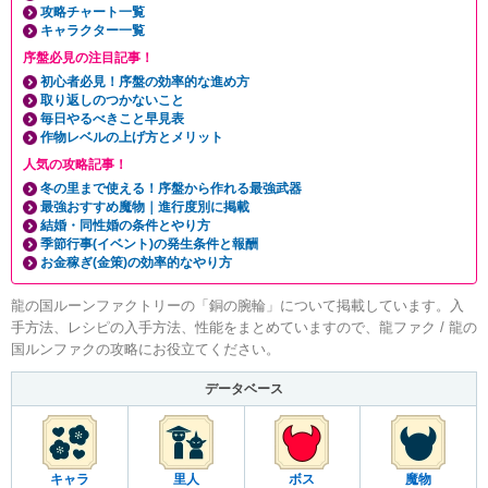
攻略チャート一覧
キャラクター一覧
序盤必見の注目記事！
初心者必見！序盤の効率的な進め方
取り返しのつかないこと
毎日やるべきこと早見表
作物レベルの上げ方とメリット
人気の攻略記事！
冬の里まで使える！序盤から作れる最強武器
最強おすすめ魔物｜進行度別に掲載
結婚・同性婚の条件とやり方
季節行事(イベント)の発生条件と報酬
お金稼ぎ(金策)の効率的なやり方
龍の国ルーンファクトリーの「銅の腕輪」について掲載しています。入
手方法、レシピの入手方法、性能をまとめていますので、龍ファク / 龍の
国ルンファクの攻略にお役立てください。
データベース
キャラ
里人
ボス
魔物