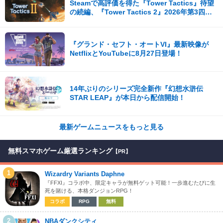
Steamで高評価を得た『Tower Tactics』待望
の続編、『Tower Tactics 2』2026年第3四半
期に早期アクセス開始
『グランド・セフト・オートVI』最新映像が
NetflixとYouTubeに8月27日登場！
14年ぶりのシリーズ完全新作『幻想水滸伝
STAR LEAP』が本日から配信開始！
最新ゲームニュースをもっと見る
無料スマホゲーム厳選ランキング
【PR】
1
Wizardry Variants Daphne
『FFXI』コラボ中、限定キャラが無料ゲット可能！一歩進むたびに生
死を賭ける、本格ダンジョンRPG！
コラボ
RPG
無料
2
NBAダンクシティ