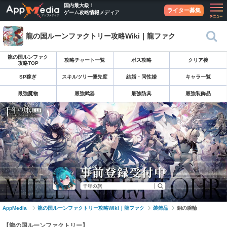
国内最大級！
ライター募集
ゲーム攻略情報メディア
龍の国ルーンファクトリー攻略Wiki｜龍ファク
龍の国ルンファク
攻略チャート一覧
ボス攻略
クリア後
攻略TOP
SP稼ぎ
スキルツリー優先度
結婚・同性婚
キャラ一覧
最強魔物
最強武器
最強防具
最強装飾品
AppMedia
龍の国ルーンファクトリー攻略Wiki｜龍ファク
装飾品
銅の腕輪
【龍の国ルーンファクトリー】