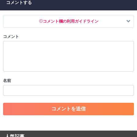
コメントする
コメント欄の利用ガイドライン
コメント
以下の書き込みを禁止とし、場合によってはコメント削除や書き込み制
限を行う可能性がございます。 あらかじめご了承ください。
・公序良俗に反する投稿
・スパムなど、記事内容と関係のない投稿
・誰かになりすます行為
・個人情報の投稿や、他者のプライバシーを侵害する投稿
名前
・一度削除された投稿を再び投稿すること
・外部サイトへの誘導や宣伝
・アカウントの売買など金銭が絡む内容の投稿
・各ゲームのネタバレを含む内容の投稿
・その他、管理者が不適切と判断した投稿
コメントの削除につきましては下記フォームより申請をいた
だけますでしょうか。
人気記事