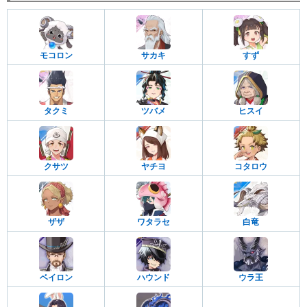
モコロン
サカキ
すず
タクミ
ツバメ
ヒスイ
クサツ
ヤチヨ
コタロウ
ザザ
ワタラセ
白竜
ベイロン
ハウンド
ウラ王