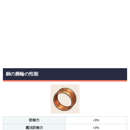
銅の腕輪の性能
防御力
+3%
魔法防御力
+3%