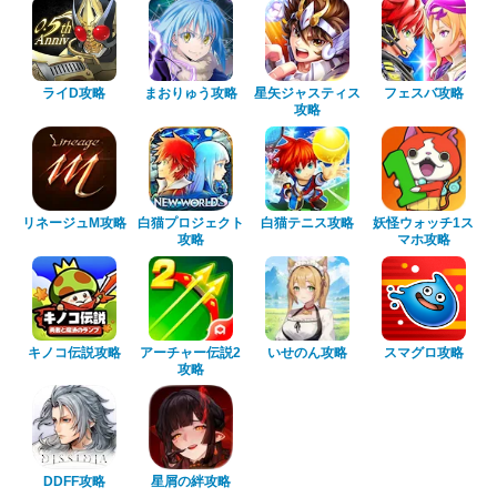
ライD攻略
まおりゅう攻略
星矢ジャスティス
フェスバ攻略
攻略
リネージュM攻略
白猫プロジェクト
白猫テニス攻略
妖怪ウォッチ1ス
攻略
マホ攻略
キノコ伝説攻略
アーチャー伝説2
いせのん攻略
スマグロ攻略
攻略
DDFF攻略
星屑の絆攻略