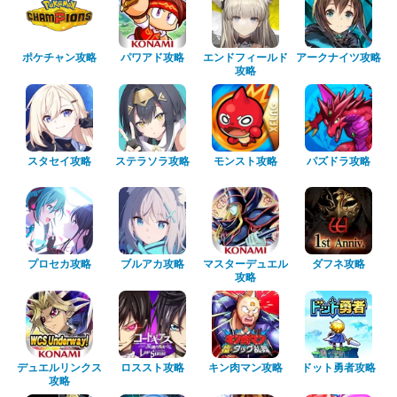
ポケチャン攻略
パワアド攻略
エンドフィールド
アークナイツ攻略
攻略
スタセイ攻略
ステラソラ攻略
モンスト攻略
パズドラ攻略
プロセカ攻略
ブルアカ攻略
マスターデュエル
ダフネ攻略
攻略
デュエルリンクス
ロススト攻略
キン肉マン攻略
ドット勇者攻略
攻略