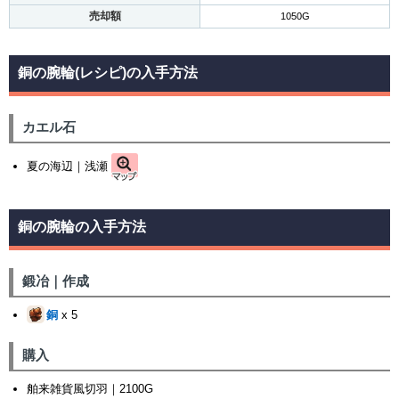
売却額
1050G
銅の腕輪(レシピ)の入手方法
カエル石
夏の海辺｜浅瀬
銅の腕輪の入手方法
鍛冶｜作成
銅
x 5
購入
舶来雑貨風切羽｜2100G