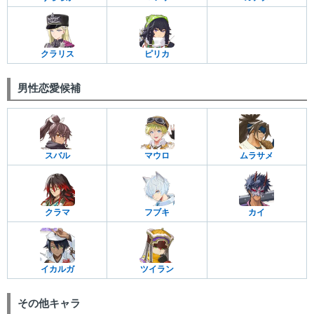
クラリス
ピリカ
男性恋愛候補
スバル
マウロ
ムラサメ
クラマ
フブキ
カイ
イカルガ
ツイラン
その他キャラ