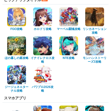
FGO攻略
ホロドリ攻略
マーベル闘魂攻略
リンカネーション
攻略
ほの暮しの庭攻略
イナイレクロス攻
NTE攻略
モンハンストーリ
略
ーズ3攻略
ジージェネエター
パワプロ2026攻
ナル攻略
略
スマホアプリ