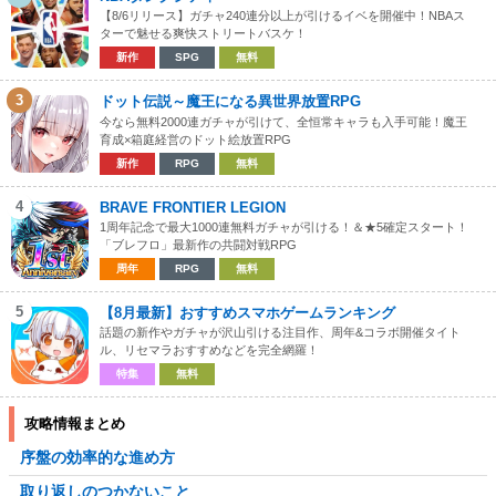
【8/6リリース】ガチャ240連分以上が引けるイベを開催中！NBAス
ターで魅せる爽快ストリートバスケ！
新作
SPG
無料
3
ドット伝説～魔王になる異世界放置RPG
今なら無料2000連ガチャが引けて、全恒常キャラも入手可能！魔王
育成×箱庭経営のドット絵放置RPG
新作
RPG
無料
4
BRAVE FRONTIER LEGION
1周年記念で最大1000連無料ガチャが引ける！＆★5確定スタート！
「ブレフロ」最新作の共闘対戦RPG
周年
RPG
無料
5
【8月最新】おすすめスマホゲームランキング
話題の新作やガチャが沢山引ける注目作、周年&コラボ開催タイト
ル、リセマラおすすめなどを完全網羅！
特集
無料
攻略情報まとめ
序盤の効率的な進め方
取り返しのつかないこと