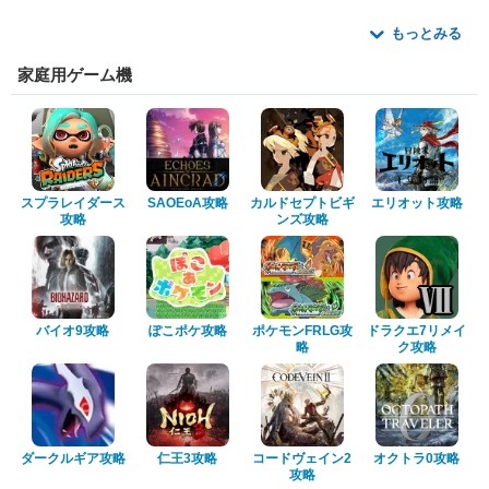
もっとみる
家庭用ゲーム機
スプラレイダース
SAOEoA攻略
カルドセプトビギ
エリオット攻略
攻略
ンズ攻略
バイオ9攻略
ぽこポケ攻略
ポケモンFRLG攻
ドラクエ7リメイ
略
ク攻略
ダークルギア攻略
仁王3攻略
コードヴェイン2
オクトラ0攻略
攻略