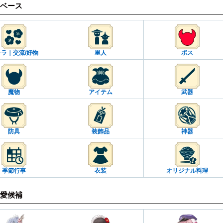
ベース
ラ｜交流/好物
里人
ボス
魔物
アイテム
武器
防具
装飾品
神器
季節行事
衣装
オリジナル料理
愛候補