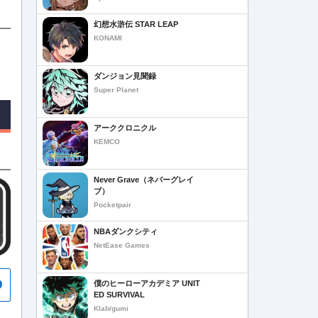
幻想水滸伝 STAR LEAP
KONAMI
ダンジョン見聞録
Super Planet
アーククロニクル
KEMCO
Never Grave（ネバーグレイ
ブ）
Pocketpair
NBAダンクシティ
NetEase Games
僕のヒーローアカデミア UNIT
ED SURVIVAL
Klab/gumi