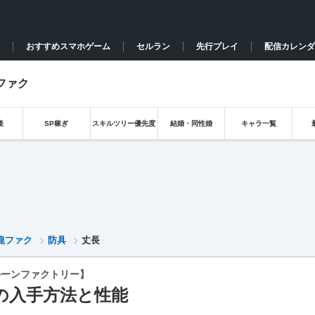
おすすめスマホゲーム
セルラン
先行プレイ
配信カレンダ
ファク
後
SP稼ぎ
スキルツリー優先度
結婚・同性婚
キャラ一覧
龍ファク
防具
丈長
ルーンファクトリー】
の入手方法と性能