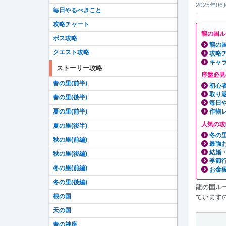
2025年06
毎日やるべきこと
攻略チャート
龍の国ル
ボス攻略
龍の
クエスト攻略
攻略
キャ
ストーリー攻略
序盤必見
春の里(前半)
初心
取り
春の里(後半)
毎日
夏の里(前半)
作物
人気の攻
夏の里(後半)
冬の
秋の里(前編)
最強
結婚
秋の里(後編)
季節
冬の里(前編)
お金稼
冬の里(後編)
龍の国ル
根の国
ています
天の国
春の神座