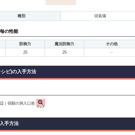
種別
頭装備
毎の性能
防御力
魔法防御力
その他
25
25
-
レシピ)の入手方法
辺｜宿願の洞入口前
入手方法