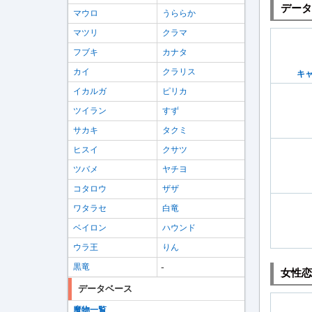
データ
マウロ
うららか
マツリ
クラマ
フブキ
カナタ
カイ
クラリス
キャ
イカルガ
ピリカ
ツイラン
すず
サカキ
タクミ
ヒスイ
クサツ
ツバメ
ヤチヨ
コタロウ
ザザ
ワタラセ
白竜
ベイロン
ハウンド
ウラ王
りん
-
黒竜
女性恋
データベース
魔物一覧