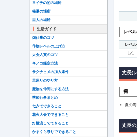
ヨイチの的の場所
秘湯の場所
里人の場所
生活ガイド
レベル
畑仕事のコツ
レベル
作物レベルの上げ方
Lv1
大会入賞のコツ
キノコ鑑定方法
サクナヒメの加入条件
丈長(
里造りのやり方
魔物を仲間にする方法
祠
季節行事まとめ
夏の海
七夕でできること
花火大会でできること
灯籠流しでできること
丈長の
かまくら祭りでできること