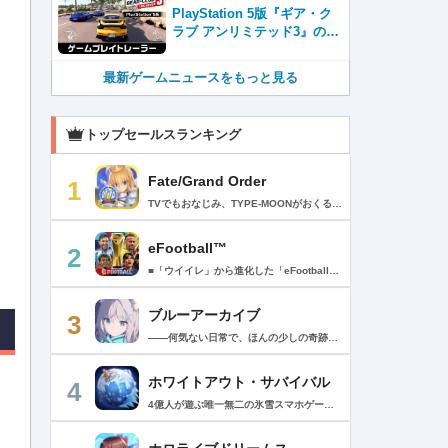
売
PlayStation 5版『ギア・ク
ラブ アンリミテッド3』のゲ
ームプレイトレーラーを公
開！
最新ゲームニュースをもっと見る
トップセールスランキング
Fate/Grand Order
1
TVでもおなじみ、TYPE-MOONがおくるFateのRPG！ スマホでも本格的なRPGが楽しめる。 文字数にして500万字超という、圧倒的なボリュームを堪能できるストーリー！ 本編以外にもキャラクターごとにストーリーを用意し、Fateファンも今回はじめてFateの世界を体験される方も十分満足いただける内容となっています。 【あらすじ】 西暦2015年。 地球の未来を観測するカルデアは、2017年以降の人類史が崩壊している事実を確認した。 昨日まで確かに存在していた2115年までの“約束された未来”は、何の前触れもなく突如として消え去ったのだ。 なぜ。どうして。だれが。どうやって。 西暦2004年 日本 ある地方都市。 ここに今まではなかった、「観測できない領域」が現れたと。 カルデアはこれを人類絶滅の原因と仮定し、いまだ実験段階だった第六の実験を決行する事となった。 それは過去への時間旅行。 人間を霊子化させて過去に送りこみ、事象に介入する事で時空の特異点を解明、あるいは破壊する禁断の儀式。 その名を人理守護指令、グランドオーダー。 人類を守るために人類史に立ち向かう、運命と戦うものたちの総称である。 【ゲーム概要】 スマホに最適化された簡単操作のコマンドオーダーバトル！ プレイヤーはマスターとなって英霊たちを操り敵を倒し謎を解明していく。 好みの英霊で戦うか、強い英霊で戦うかバトルスタイルはプレイヤーしだい。 ◆豪華声優陣が続々参加 青木志貴、茜屋日海夏、赤羽根健治、明坂聡美、浅川悠、朝日奈丸佳、阿澄佳奈、阿部彬名、阿部敦、阿部里果、雨宮天、新井里美、井口裕香、井澤詩織、石川界人、石川由依、石谷春貴、伊瀬茉莉也、市ノ瀬加那、伊藤彩沙、伊藤かな恵、伊東健人、伊藤静、伊藤美紀、稲田徹、井上和彦、井上喜久子、井上麻里奈、伊丸岡篤、石見舞菜香、上坂すみれ、植田佳奈、上田麗奈、内田真礼、内田雄馬、内山昂輝、梅原裕一郎、江川央生、江口拓也、江越彬紀、遠藤綾、大久保瑠美、大空直美、大塚明夫、大塚芳忠、大原さやか、大和田仁美、岡本信彦、置鮎龍太郎、小倉唯、小澤亜李、小野賢章、小野大輔、小野友樹、小見川千明、かかずゆみ、柿原徹也、加隈亜衣、笠間淳、加瀬康之、門脇舞以、金元寿子、神尾晋一郎、茅野愛衣、川澄綾子、河西健吾、川野剛稔、神奈延年、鬼頭明里、木村珠莉、木村良平、桐本拓哉、釘宮理恵、久野美咲、黒木ほの香、黒田崇矢、桑原由気、KENN、高野麻里佳、古賀葵、小清水亜美、後藤邑子、小西克幸、小林千晃、小林ゆう、小林裕介、小原好美、小松未可子、子安武人、小山力也、近藤玲奈、斎賀みつき、西前忠久、斉藤壮馬、斎藤千和、坂本真綾、佐倉綾音、櫻井孝宏、佐藤聡美、佐藤利奈、沢城みゆき、下屋則子、島﨑信長、嶋村侑、庄司宇芽香、白石晴香、新垣樽助、真堂圭、末柄里恵、杉田智和、杉山紀彰、鈴木達央、鈴木崚汰、鈴代紗弓、鈴村健一、諏訪彩花、諏訪部順一、関俊彦、関智一、瀬戸麻沙美、芹澤優、仙台エリ、千本木彩花、園崎未恵、大地葉、高乃麗、高野直子、高橋花林、高橋李依、高山みなみ、武内駿輔、竹内良太、武田華、田中敦子、田中美海、田中理恵、谷山紀章、種﨑敦美、種田梨沙、田丸篤志、田村睦心、田村ゆかり、丹下桜、千葉繁、千葉翔也、津田健次郎、紡木吏佐、鶴岡聡、寺崎裕香、寺島拓篤、東山奈央、土岐隼一、飛田展男、戸松遥、豊永利行、鳥海浩輔、中井和哉、中田譲治、長縄まりあ、仲村美沙希、中村悠一、名塚佳織、生天目仁美、浪川大輔、能登麻美子、野中藍、乃村健次、土師孝也、長谷川育美、花江夏樹、花澤香菜、花守ゆみり、早見沙織、原由実、春野杏、潘めぐみ、日岡なつみ、日笠陽子、日野聡、平川大輔、ファイルーズあい、福圓美里、福西勝也、福山潤、藤井隼、藤沼建人、ブリドカットセーラ恵美、古川慎、保志総一朗、星野貴紀、堀内賢雄、堀江由衣、本多真梨子、本多陽子、本渡楓、前野智昭、M・A・O、増田俊樹、Machico、松風雅也、真殿光昭、マフィア梶田、三上哲、三木眞一郎、水樹奈々、水島大宙、水橋かおり、緑川光、水瀬いのり、南央美、峯田茉優、宮野真守、宮本充、村瀬歩、森川智之、森田了介、森永千才、森なな子、諸星すみれ、安井邦彦、山路和弘、山下大輝、山下七海、山寺宏一、山根綺、山野井仁、山村響、悠木碧、ゆかな、遊佐浩二、吉野裕行、佳村はるか、米澤円、若林直美、和氣あず未、和多田美咲（50音順） ◆全体構成・メインシナリオ・シナリオ・総監督 奈須きのこ ◆リードキャラクターデザイナー 武内崇 ◆アートディレクション TYPE-MOON ◆メインシナリオ・シナリオ執筆 東出祐一郎、桜井光 水瀬葉月、星空めてお ◆ゲストライター amphibian、虚淵玄（ニトロプラス）、acpi、ＯＫＳＧ（TYPE-MOON）、経験値、小太刀右京、三田誠、たけのこ星人、橘公司、田中天（株式会社フラッグノーツ）、成田良悟、鋼屋ジン、ひろやまひろし、円居挽、茗荷屋甚六、矢野俊策（株式会社フラッグノーツ）、リヨ（50音順） ◆キャラクターデザイン I-IV、蒼月タカオ（TYPE-MOON）、AKIRA、Azusa、東冬、荒野、Anmi、池澤真、石田あきら、いみぎむる、兔ろうと、羽海野チカ、大森葵、岡崎武士、okojo、およ、加藤いつわ、カワグチタケシ、きばどりリュー、桐原小鳥、ギンカ、倉花千夏、黒星紅白、小梅けいと、近衛乙嗣、小松崎類、こやまひろかず（TYPE-MOON）、西藤浩樹（LASENGLE）、saitom、坂本みねぢ、佐々木少年、サテー、色素、縞うどん（TYPE-MOON）、島田フミカネ、しまどりる、sime、下越（TYPE-MOON）、シャカＰ（LASENGLE）、白浜鴎、しらび、白峰、真じろう、STAR影法師、曽我誠、タイキ、高橋慶太郎、高山箕犀、竹、武中英雄、武梨えり、たけのこ星人、TAKOLEGS、田島昭宇、タスクオーナ、danciao、中央東口、CHOCO、悌太、Dd、天空すふぃあ、DANGERDROP、toi8、トリダモノ、中原、なまにくATK、西出ケンゴロー、nipi、ネコタワワ、NOCO、pako、林けゐ、原田たけひと、春野友矢、ばん！、Bすけ、左、ヒライユキオ、平野稜二、広江礼威、ひろやまひろし、PFALZ、ぶくろて、huke、BLACK（TYPE-MOON）、古海鐘一、BUNBUN、hou、ホトソウカ、本庄雷太、前田浩孝、マシマサキ、また、松竜、Mika Pikazo、緑川美帆、三輪士郎、村山竜大、めろん22、望月けい、元村人、森井しづき、森山大輔、山中虎鉄、YOCO_N（LASENGLE）、余湖裕輝、米山舞、La-na、lack、リヨ、Ryota-H、輪くすさが、redjuice、ReDrop、ろび～な、ワダアルコ、渡れい（50音順） このアプリケーションには、（株）ＣＲＩ・ミドルウェアの「CRIWARE（TM）」が使用されています。
eFootball™
2
■「ウイイレ」から進化した「eFootball™」 人気サッカーゲーム「ウイニングイレブン」が「eFootball™」とタイトルを変え、大きく進化して生まれ変わりました。「eFootball™」で新しいサッカーゲームを体感しましょう！ ■はじめての方でも安心 ダウンロード後は、実践を交えたステップアップ方式のチュートリアルで直感的に基本操作を覚えることができます！さらに、チュートリアルを全てクリアすると、リオネル メッシがもらえます！！ また、試合の面白さや爽快感を楽しんでいただくためにスマートアシストを実装。 複雑な操作をしなくても、華麗なドリブルやパスで相手をかわして強烈なシュートでゴールを奪うことができます！ 【基本的な遊び方】 ■好きなチームで始めよう 欧州、米州、アジアなど世界各国のクラブやナショナルチームなどお気に入りのチームでスタートできます！ ■選手を獲得しましょう チームを作成したら、選手を獲得しましょう。現役のスーパースターや、歴史に残るレジェンドたちが、あなたのクラブでの活躍を待っています！ ・スペシャル選手リスト 現実の試合で大活躍した選手や、注目リーグの選手、レジェンドなどの特別な選手を獲得できます。 ・スタンダード選手リスト 好きな選手を獲得できます。条件を設定して絞り込むことができます。 ・監督リスト さまざまな戦術や得意な育成タイプを持った監督を獲得できます。 ■試合を楽しもう 獲得した選手でチームを編成したら、いよいよ試合に挑戦！ AIを相手に腕を磨いたり、オンライン対戦でランキングを競ったり、楽しみ方はあなた次第です。 ・対AI戦で腕を磨く 注目リーグのチームやナショナルチームを相手に戦うイベントなど、サッカーシーズンに合わせたさまざまなテーマのイベントが開催されています。 また、10段階にレベル分けされたDivision制の「eFootball™ リーグ」で楽しみながらレベルアップしていくことも可能です！ ・対人戦で実力を試す Division制の全ユーザーとランキングを競う「eFootball™ リーグ」や、毎週開催される様々なイベントで、オンラインでのリアルタイム対戦を楽しむことができます。あなたのドリームチームで、最高峰のDivision 1を目指しましょう！ ・友達と最大3vs3の対戦を楽しむ フレンドマッチ機能を使って、友達と対戦することができます。育て上げたチームの強さを友達に見せつけましょう！ また、最大3vs3の協力対戦も可能。友達とオンラインで集まって対戦を楽しみましょう！ ■選手を育てる 獲得した選手は、選手種別によっては成長させることができます。 試合に出場させたり、ゲーム内アイテムを使用したりして、選手のレベルを上げる事で入手できる「タレントポイント」で、能力パラメータを上昇させましょう。 より自分好みの選手にしたい場合は、手動でポイントを割り振りましょう。 ポイントの割り振りに迷った場合は、[おまかせ]で設定することもできます。 自分だけのお気に入りの選手に育て上げましょう！ 【もっと楽しむ】 ■Live Updateを毎週配信 選手の移籍や、現実の試合での活躍が反映される「Live Update」を搭載。 毎週配信される「Live Update」を参考に、スカッドを編成し試合に挑みましょう。 ■スタジアムをカスタマイズ 試合中のスタジアムに反映されるコレオ・オブジェクトなどのスタジアムパーツをカスタマイズできます。 思い通りのスタジアムにアレンジして、ゲーム体験を彩りましょう！ ※居住国・地域が以下のお客様には、eFootball™ コインによるルートボックス施策をご提供しておりません。 ベルギー、ブラジル(18歳未満) 【最新情報について】 本商品は、新機能やモードの追加、ゲームプレイ・イベントのアップデートを継続的に行っていきます。 最新情報は「eFootball™」公式サイトをご確認ください。 【ダウンロードについて】 本アプリをダウンロードするためには、ストレージに約3.3GBの空き容量が必要となります。 あらかじめ3.3GB以上の容量を空けてからダウンロードを行っていただけますようお願いします。 ダウンロード時はWi-Fi環境で接続することを推奨いたします。 ※アップデートにつきましても同様となります。 【通信環境について】 本アプリはオンラインゲームです。通信可能な環境でお楽しみください。
ブルーアーカイブ
3
――何気ない日常で、ほんの少しの奇跡を見つける物語 Yostarが贈る学園×青春×物語RPG『ブルーアーカイブ -Blue Archive-』！ 先生として、個性豊かで魅力的な生徒たちと共に、一風変わった学園都市キヴォトスの 日常を過ごそう！ ■あらすじ ここは学園都市キヴォトス。 数千の学園からなる超巨大学園都市では、日々トラブルが絶えない。 この問題に対応すべく、連邦生徒会長によって連邦捜査部【シャーレ】が設立された。 この物語は【シャーレ】の顧問となる先生とそれに協力する生徒たちと学園都市での日常を 描いた物語である。 ▼可愛いキャラクターが活躍する3Dバトル 大迫力の3Dリアルタイムバトル！ 可愛いキャラクター達が画面いっぱいに所狭しと大活躍。 あなたは先生として、生徒たちを指揮しよう！ ▼個性豊かなキャラクターを彩るハイクオリティの2Dアニメーション 美少女キャラクターたちが綺麗な2Dアニメーションであなたを迎えてくれる！ 仲良くなると特別なアニメーションが見れることもあるぞ！ ▼生徒たちと絆を深めて彼女たちと特別な日常を過ごそう！ 一緒にいる時間が長ければ長いほど、彼女たちはあなたとの絆は深まっていく。 そんな彼女たちとの日々が、きっとあなたの日常を特別なものに！ ▼公式Twitter https://twitter.com/Blue_ArchiveJP ▼公式サイト https://bluearchive.jp/ (C)Yostar, Inc.
ホワイトアウト・サバイバル
4
4億人が遊ぶ唯一無二の氷雪スマホゲーム！サクッと爽快！みんなで極寒サバイバル ！ 猛吹雪に襲われ、かつての世界は崩壊。人類の文明の灯火は、氷雪の中で今にも消えかかっている…。 生存者達よ、今こそ立ち上がれ！——仲間を率いて希望の灯りをともし、凍てつく大地に新たな拠点を築こう！ さらに新規ユーザー限定でSSR英雄「ジャスミン」が無料で仲間入り！ 彼女と共に氷原の奥地へと踏み込み、吹雪の中に潜む未知の脅威に立ち向かおう！ 【ゲームの特徴】 ◆領地再建！凍土に希望の光を！ 大溶鉱炉に火を灯すことから始めて、積もった雪を溶かして領土を開拓しよう！ 法令を発布して人員を的確に配置すれば、拠点の建設効率がぐんとアップ！ ◆放置で楽々、資源を効率ストック！ ワンタップで英雄を派遣するだけで、見守りは不要！ オフライン中も資源は自動でたっぷり蓄積されて、戻れば報酬が山盛り！極寒サバイバルでも、もう怖くない！ ◆お手軽に始められる氷雪ミニゲーム！ ミニゲームが次々と登場！「穴釣り選手権」でレア生物図鑑を解放し、「除雪隊」で雪山の宝を発見しよう！ スキマ時間でも気軽にプレイできて、雪原ライフは楽しさ満載！ ◆戦略を駆使して、英雄で敵を撃退！ 英雄はレベル共有で育成の手間いらずで、スキルを活かせば様々な難関を攻略可能！ 最強チームを組み上げて、敵を圧倒しよう！ ◆協力プレイで、凍土制覇を目指そう！ 同盟の支援で負傷者の治療や育成もスピードアップ！ 作戦を練って仲間と役割分担すれば戦力倍増！勝利の喜びをみんなで分かち合おう！ さらにたくさんのコンテンツをお届けいたします： ◆オフィシャルサイト: https://whiteoutsurvival.centurygames.com/ja ◆X: https://x.com/WOS_Japan ◆Facebook: https://www.facebook.com/WhiteoutSurvival ◆Discord: https://discord.gg/whiteoutsurvival ◆YouTube: https://www.youtube.com/@WhiteoutSurvivalOfficial_JA ◆TikTok: https://www.tiktok.com/@howasaba.jp