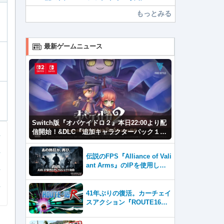
もっとみる
最新ゲームニュース
Switch版『オバケイドロ２』本日22:00より配
信開始！&DLC『追加キャラクターパック１』
が登場！
伝説のFPS『Alliance of Vali
ant Arms』のIPを使用した
新作プロジェクトが2026年内
サービス開始！
41年ぶりの復活。カーチェイ
スアクション『ROUTE16
R』とファン必見の『ROUTE
16 COLLECTION』が同時発