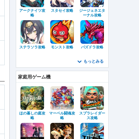
アークナイツ攻
スタセイ攻略
ジージェネエタ
略
ーナル攻略
ステラソラ攻略
モンスト攻略
パズドラ攻略
もっとみる
家庭用ゲーム機
ほの暮しの庭攻
マーベル闘魂攻
スプラレイダー
略
略
ス攻略