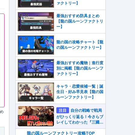
ァクトリー】
最強おすすめ防具まとめ
【龍の国ルーンファクトリ
ー】
龍の国の攻略チャート【龍
の国ルーンファクトリー】
最強おすすめ魔物｜進行度
別に掲載【龍の国ルーンフ
ァクトリー】
キャラ・恋愛候補一覧｜誕
生日・好み早見表【龍の国
ルーンファクトリー】
注目
自分の戦略で戦局
め
がひっくり返る！今さらプ
レイしてわかった『三國志
真戦』が本格SLG好きを
魅了して離さないワケ
龍の国ルーンファクトリー攻略TOP