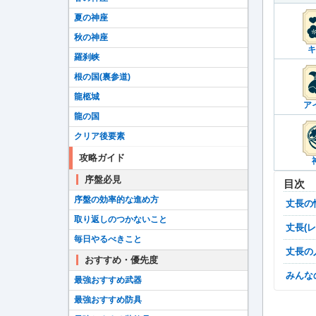
夏の神座
秋の神座
キ
羅刹峡
根の国(裏参道)
龍柩城
ア
龍の国
クリア後要素
攻略ガイド
序盤必見
目次
序盤の効率的な進め方
丈長
取り返しのつかないこと
丈長
毎日やるべきこと
丈長
おすすめ・優先度
みん
最強おすすめ武器
最強おすすめ防具