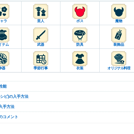
ャラ
里人
ボス
魔物
イテム
武器
防具
装飾品
神器
季節行事
衣装
オリジナル料理
の性能
(レシピ)の入手方法
の入手方法
なのコメント