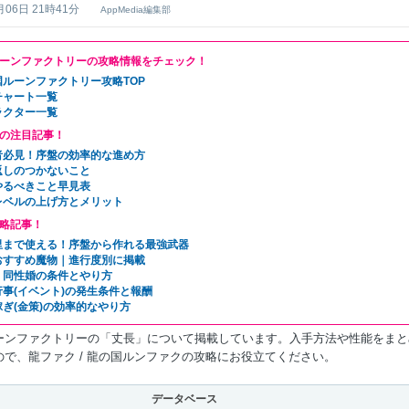
月06日 21時41分
AppMedia編集部
ーンファクトリーの攻略情報をチェック！
国ルーンファクトリー攻略TOP
チャート一覧
ラクター一覧
の注目記事！
者必見！序盤の効率的な進め方
返しのつかないこと
やるべきこと早見表
レベルの上げ方とメリット
略記事！
里まで使える！序盤から作れる最強武器
おすすめ魔物｜進行度別に掲載
・同性婚の条件とやり方
行事(イベント)の発生条件と報酬
ぎ(金策)の効率的なやり方
ーンファクトリーの「丈長」について掲載しています。入手方法や性能をまと
ので、龍ファク / 龍の国ルンファクの攻略にお役立てください。
データベース