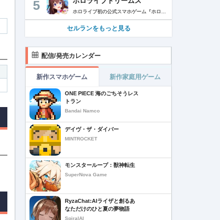
ホロライブドリームス
5
ホロライブ初の公式スマホゲーム『ホロライブドリームス(ホロドリ)』がリズム&RPGとして登場！ リズムゲームを中心に、テーマパークの発展やミニゲームなど多彩なコンテンツを収録！ 総勢50名以上のホロライブメンバーが登場し、初期収録楽曲はなんと150曲以上！ ホロライブのファンも、初めての方も幅広く楽しめる作品で、遊び方はあなた次第！ ▼本格リズムゲーム▼ 公式MVやライブ映像を背景に、本格リズムゲームが楽しめる！ 自分だけのオリジナル譜面を作って公開できる「クリエイト譜面」機能を搭載！ ・超高難度のやり込み譜面 ・タレントへの愛を詰め込んだ譜面 ・みんなで楽しめるネタ譜面 などなど、世界中のプレイヤーがつくった譜面で遊んで、楽しさ無限大！ リズムゲームが苦手な方でもオート機能で安心して遊べる！ タレント育成/編成でスコアアップを目指そう！ ▼初期収録楽曲は150曲以上▼ ホロライブ楽曲から人気カバー楽曲まで幅広く収録！ 最新ヒットから定番曲までラインナップ！ 【ホロライブ楽曲】 ・ビビデバ ・Shiny Smily Story ・BLUE CLAPPER ほか 【カバー楽曲】 ・勇者 ・メギツネ ・わたしの一番かわいいところ ほか ▼ゲームの舞台はテーマパーク▼ 舞台は、世界のどこかに浮かぶ無人島。 ホロライブメンバーと力を合わせ、夢のテーマパークを発展させていく。 リズムゲームやミニゲームをプレイしてクエストを進行しパークを発展させよう！ ホロメンクエストをプレイすることで、操作タレントが増えていく！ 推しホロメンを解放して、夢のテーマパークを作り上げよう！ ホロライブらしさあふれる施設も多数登場！ このゲームだけのオリジナルストーリーも展開！ 夢のテーマパーク完成を目指そう！ ▼1人でもみんなでも楽しめるミニゲーム▼ ひとりでも、みんなでも楽しめる多彩なミニゲームを収録！ マルチプレイ搭載で、協力や対戦で盛り上がろう！ 難しいアクションが苦手な方でも楽しめるシンプル操作のミニゲームも収録！ 短時間で遊べるカジュアルなものから、繰り返し挑戦したくなるやり込み系まで幅広くラインナップ！ プレイして報酬を獲得し、育成やパーク発展をさらに加速させよう！ ▼公式サイト：https://www.hololive-dreams.com ▼利用規約：https://www.hololive-dreams.com/terms ▼プライバシーポリシー：https://qualiarts.jp/privacy ▼Ⓒ COVER / Ⓒ QualiArts, Inc. +++++++++++++++++++++++++++++++++++++++++++++++++++++++++++ このアプリケーションには、株式会社Live2Dの「Live2D」が使用されています。
セルランをもっと見る
配信/発売カレンダー
新作スマホゲーム
新作家庭用ゲーム
ONE PIECE 海のごちそうレス
トラン
Bandai Namco
デイヴ・ザ・ダイバー
MINTROCKET
モンスターループ：獣神転生
SuperNova Game
RyzaChat:AIライザと創るあ
なただけのひと夏の夢物語
SpiralAI