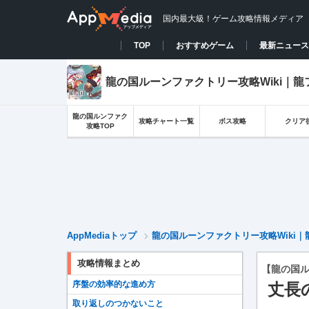
国内最大級！ゲーム攻略情報メディア
TOP
おすすめゲーム
最新ニュース
龍の国ルーンファクトリー攻略Wiki｜龍
龍の国ルンファク
攻略チャート一覧
ボス攻略
クリア
攻略TOP
AppMediaトップ
龍の国ルーンファクトリー攻略Wiki｜
攻略情報まとめ
【龍の国
序盤の効率的な進め方
丈長
取り返しのつかないこと