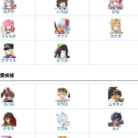
カグヤ
いろは
ひな
うららか
マツリ
カナタ
クラリス
ピリカ
愛候補
スバル
マウロ
ムラサメ
クラマ
フブキ
カイ