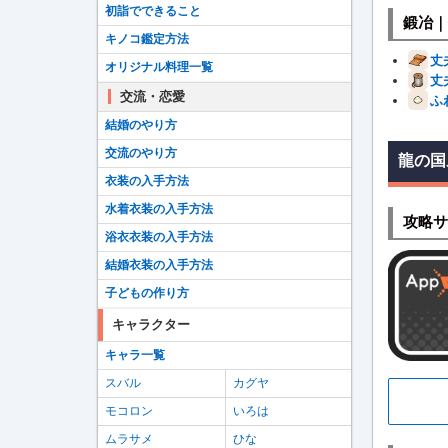
初詣でできること
鍛冶｜
キノコ鑑定方法
丈
オリジナル料理一覧
丈
交流・恋愛
ふ
結婚のやり方
交流のやり方
龍の国
衣装の入手方法
水着衣装の入手方法
攻略サ
浴衣衣装の入手方法
結婚衣装の入手方法
子どもの作り方
キャラクター
キャラ一覧
スバル
カグヤ
モコロン
いろは
ムラサメ
ひな