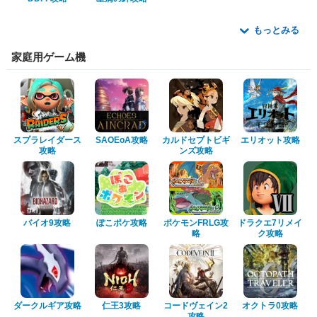
もっとみる
家庭用ゲーム機
スプラレイダース
SAOEoA攻略
カルドセプトビギ
エリオット攻略
攻略
ンズ攻略
バイオ9攻略
ぽこポケ攻略
ポケモンFRLG攻
ドラクエ7リメイ
略
ク攻略
ダークルギア攻略
仁王3攻略
コードヴェイン2
オクトラ0攻略
攻略