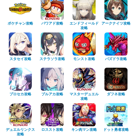
ポケチャン攻略
パワアド攻略
エンドフィールド
アークナイツ攻略
攻略
スタセイ攻略
ステラソラ攻略
モンスト攻略
パズドラ攻略
プロセカ攻略
ブルアカ攻略
マスターデュエル
ダフネ攻略
攻略
デュエルリンクス
ロススト攻略
キン肉マン攻略
ドット勇者攻略
攻略