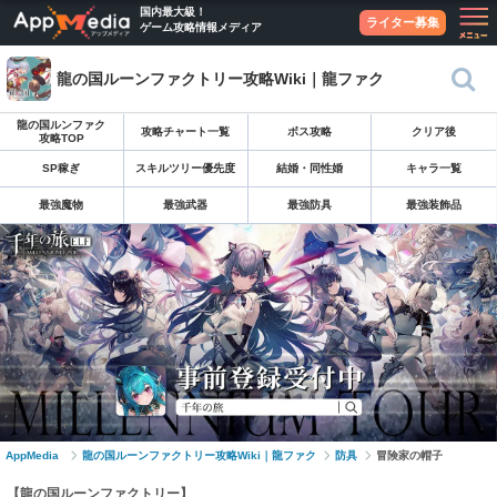
国内最大級！
ライター募集
ゲーム攻略情報メディア
龍の国ルーンファクトリー攻略Wiki｜龍ファク
龍の国ルンファク
攻略チャート一覧
ボス攻略
クリア後
攻略TOP
SP稼ぎ
スキルツリー優先度
結婚・同性婚
キャラ一覧
最強魔物
最強武器
最強防具
最強装飾品
AppMedia
龍の国ルーンファクトリー攻略Wiki｜龍ファク
防具
冒険家の帽子
【龍の国ルーンファクトリー】