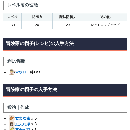
レベル毎の性能
レベル
防御力
魔法防御力
その他
Lv1
30
20
レアドロップアップ
冒険家の帽子(レシピ)の入手方法
絆Lv報酬
マウロ
｜絆Lv3
冒険家の帽子の入手方法
鍛冶｜作成
丈夫な布
x 5
丈夫な糸
x 3
黄金の羽
x 1