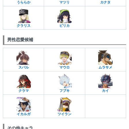
うららか
マツリ
カナタ
クラリス
ピリカ
男性恋愛候補
スバル
マウロ
ムラサメ
クラマ
フブキ
カイ
イカルガ
ツイラン
その他キャラ