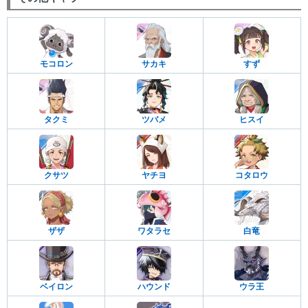
モコロン
サカキ
すず
タクミ
ツバメ
ヒスイ
クサツ
ヤチヨ
コタロウ
ザザ
ワタラセ
白竜
ベイロン
ハウンド
ウラ王