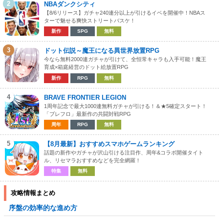
2
NBAダンクシティ
【8/6リリース】ガチャ240連分以上が引けるイベを開催中！NBAス
ターで魅せる爽快ストリートバスケ！
新作
SPG
無料
3
ドット伝説～魔王になる異世界放置RPG
今なら無料2000連ガチャが引けて、全恒常キャラも入手可能！魔王
育成×箱庭経営のドット絵放置RPG
新作
RPG
無料
4
BRAVE FRONTIER LEGION
1周年記念で最大1000連無料ガチャが引ける！＆★5確定スタート！
「ブレフロ」最新作の共闘対戦RPG
周年
RPG
無料
5
【8月最新】おすすめスマホゲームランキング
話題の新作やガチャが沢山引ける注目作、周年&コラボ開催タイト
ル、リセマラおすすめなどを完全網羅！
特集
無料
攻略情報まとめ
序盤の効率的な進め方