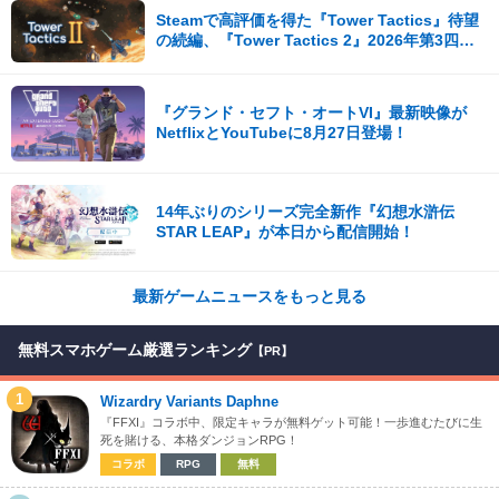
Steamで高評価を得た『Tower Tactics』待望
の続編、『Tower Tactics 2』2026年第3四半
期に早期アクセス開始
『グランド・セフト・オートVI』最新映像が
NetflixとYouTubeに8月27日登場！
14年ぶりのシリーズ完全新作『幻想水滸伝
STAR LEAP』が本日から配信開始！
最新ゲームニュースをもっと見る
無料スマホゲーム厳選ランキング
【PR】
1
Wizardry Variants Daphne
『FFXI』コラボ中、限定キャラが無料ゲット可能！一歩進むたびに生
死を賭ける、本格ダンジョンRPG！
コラボ
RPG
無料