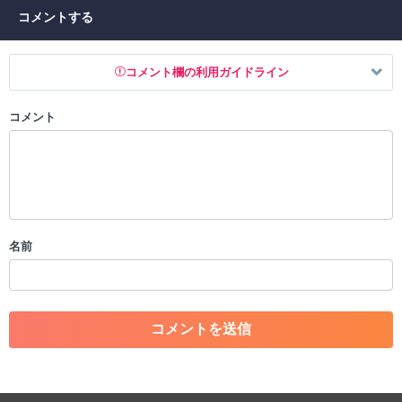
コメントする
コメント欄の利用ガイドライン
コメント
以下の書き込みを禁止とし、場合によってはコメント削除や書き込み制
限を行う可能性がございます。 あらかじめご了承ください。
・公序良俗に反する投稿
・スパムなど、記事内容と関係のない投稿
・誰かになりすます行為
・個人情報の投稿や、他者のプライバシーを侵害する投稿
名前
・一度削除された投稿を再び投稿すること
・外部サイトへの誘導や宣伝
・アカウントの売買など金銭が絡む内容の投稿
・各ゲームのネタバレを含む内容の投稿
・その他、管理者が不適切と判断した投稿
コメントの削除につきましては下記フォームより申請をいた
だけますでしょうか。