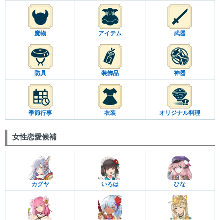
魔物
アイテム
武器
防具
装飾品
神器
季節行事
衣装
オリジナル料理
女性恋愛候補
カグヤ
いろは
ひな