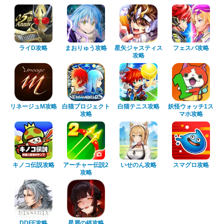
ライD攻略
まおりゅう攻略
星矢ジャスティス
フェスバ攻略
攻略
リネージュM攻略
白猫プロジェクト
白猫テニス攻略
妖怪ウォッチ1ス
攻略
マホ攻略
キノコ伝説攻略
アーチャー伝説2
いせのん攻略
スマグロ攻略
攻略
DDFF攻略
星屑の絆攻略