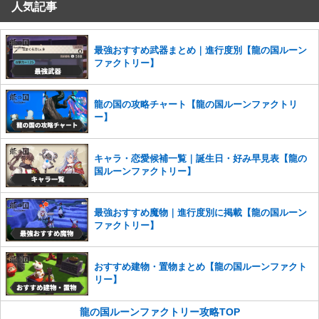
人気記事
コメントの削除を申請する
※投稿内容を確認後、順次対応さ
せていただきます。ご了承ください。
※一度削除したコメントは復元ができませんのでご注意くだ
最強おすすめ武器まとめ｜進行度別【龍の国ルーン
さい。
ファクトリー】
また、過度な利用規約の違反や、弊社に損害の及ぶ内容の書き込みがあ
った場合は、法的措置をとらせていただく場合もございますので、あら
龍の国の攻略チャート【龍の国ルーンファクトリ
かじめご理解くださいませ。
ー】
キャラ・恋愛候補一覧｜誕生日・好み早見表【龍の
国ルーンファクトリー】
最強おすすめ魔物｜進行度別に掲載【龍の国ルーン
ファクトリー】
おすすめ建物・置物まとめ【龍の国ルーンファクト
リー】
龍の国ルーンファクトリー攻略TOP