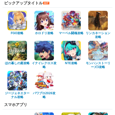
ピックアップタイトル
FGO攻略
ホロドリ攻略
マーベル闘魂攻略
リンカネーション
攻略
ほの暮しの庭攻略
イナイレクロス攻
NTE攻略
モンハンストーリ
略
ーズ3攻略
ジージェネエター
パワプロ2026攻
ナル攻略
略
スマホアプリ