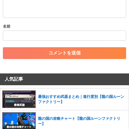
・公序良俗に反する投稿
・スパムなど、記事内容と関係のない投稿
・誰かになりすます行為
・個人情報の投稿や、他者のプライバシーを侵害する投稿
名前
・一度削除された投稿を再び投稿すること
・外部サイトへの誘導や宣伝
・アカウントの売買など金銭が絡む内容の投稿
・各ゲームのネタバレを含む内容の投稿
・その他、管理者が不適切と判断した投稿
コメントの削除につきましては下記フォームより申請をいた
だけますでしょうか。
人気記事
コメントの削除を申請する
※投稿内容を確認後、順次対応さ
せていただきます。ご了承ください。
※一度削除したコメントは復元ができませんのでご注意くだ
最強おすすめ武器まとめ｜進行度別【龍の国ルーン
さい。
ファクトリー】
また、過度な利用規約の違反や、弊社に損害の及ぶ内容の書き込みがあ
った場合は、法的措置をとらせていただく場合もございますので、あら
龍の国の攻略チャート【龍の国ルーンファクトリ
かじめご理解くださいませ。
ー】