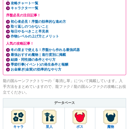
攻略チャート一覧
キャラクター一覧
序盤必見の注目記事！
初心者必見！序盤の効率的な進め方
取り返しのつかないこと
毎日やるべきこと早見表
作物レベルの上げ方とメリット
人気の攻略記事！
冬の里まで使える！序盤から作れる最強武器
最強おすすめ魔物｜進行度別に掲載
結婚・同性婚の条件とやり方
季節行事(イベント)の発生条件と報酬
お金稼ぎ(金策)の効率的なやり方
龍の国ルーンファクトリーの「毒消し草」について掲載しています。入
手方法をまとめていますので、龍ファク / 龍の国ルンファクの攻略にお役
立てください。
データベース
キャラ
里人
ボス
魔物