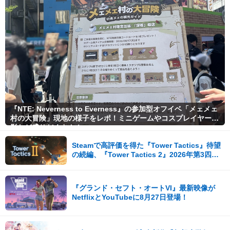
『NTE: Neverness to Everness』の参加型オフイベ「メェメェ
村の大冒険」現地の様子をレポ！ミニゲームやコスプレイヤー撮
影など盛りだくさん！
Steamで高評価を得た『Tower Tactics』待望
の続編、『Tower Tactics 2』2026年第3四半
期に早期アクセス開始
『グランド・セフト・オートVI』最新映像が
NetflixとYouTubeに8月27日登場！