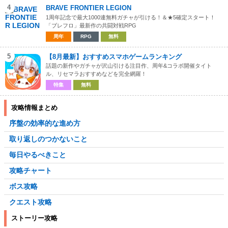
4
BRAVE FRONTIER LEGION
1周年記念で最大1000連無料ガチャが引ける！＆★5確定スタート！
「ブレフロ」最新作の共闘対戦RPG
周年
RPG
無料
5
【8月最新】おすすめスマホゲームランキング
話題の新作やガチャが沢山引ける注目作、周年&コラボ開催タイト
ル、リセマラおすすめなどを完全網羅！
特集
無料
攻略情報まとめ
序盤の効率的な進め方
取り返しのつかないこと
毎日やるべきこと
攻略チャート
ボス攻略
クエスト攻略
ストーリー攻略