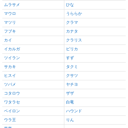
ムラサメ
ひな
マウロ
うららか
マツリ
クラマ
フブキ
カナタ
カイ
クラリス
イカルガ
ピリカ
ツイラン
すず
サカキ
タクミ
ヒスイ
クサツ
ツバメ
ヤチヨ
コタロウ
ザザ
ワタラセ
白竜
ベイロン
ハウンド
ウラ王
りん