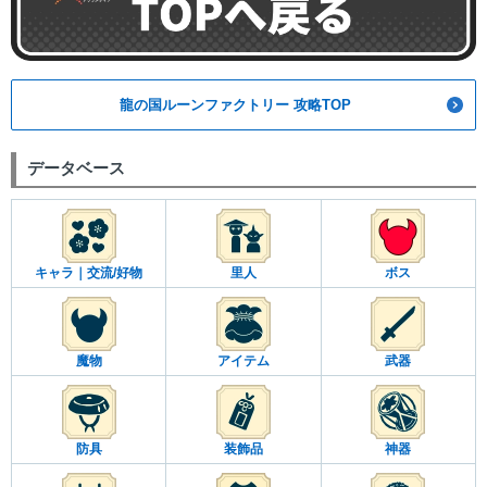
龍の国ルーンファクトリー 攻略TOP
データベース
キャラ｜交流/好物
里人
ボス
魔物
アイテム
武器
防具
装飾品
神器