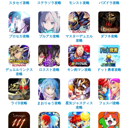
スタセイ攻略
ステラソラ攻略
モンスト攻略
パズドラ攻略
プロセカ攻略
ブルアカ攻略
マスターデュエル
ダフネ攻略
攻略
デュエルリンクス
ロススト攻略
キン肉マン攻略
ドット勇者攻略
攻略
ライD攻略
まおりゅう攻略
星矢ジャスティス
フェスバ攻略
攻略