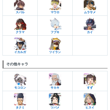
スバル
マウロ
ムラサメ
クラマ
フブキ
カイ
イカルガ
ツイラン
その他キャラ
モコロン
サカキ
すず
タクミ
ツバメ
ヒスイ