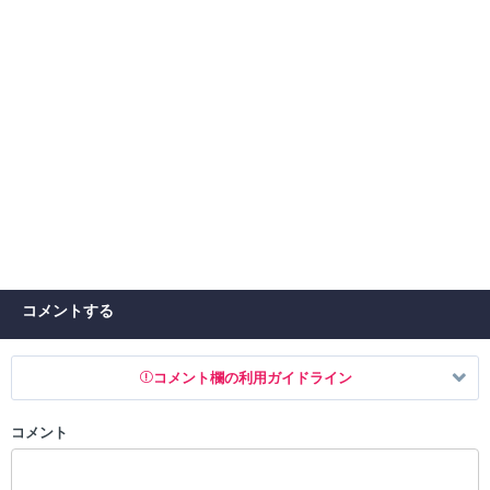
コメントする
コメント欄の利用ガイドライン
コメント
以下の書き込みを禁止とし、場合によってはコメント削除や書き込み制
限を行う可能性がございます。 あらかじめご了承ください。