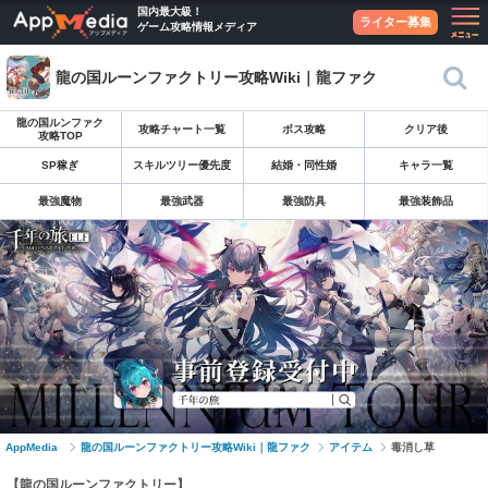
国内最大級！
ライター募集
ゲーム攻略情報メディア
龍の国ルーンファクトリー攻略Wiki｜龍ファク
龍の国ルンファク
攻略チャート一覧
ボス攻略
クリア後
攻略TOP
SP稼ぎ
スキルツリー優先度
結婚・同性婚
キャラ一覧
最強魔物
最強武器
最強防具
最強装飾品
AppMedia
龍の国ルーンファクトリー攻略Wiki｜龍ファク
アイテム
毒消し草
【龍の国ルーンファクトリー】