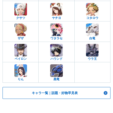
クサツ
ヤチヨ
コタロウ
ザザ
ワタラセ
白竜
ベイロン
ハウンド
ウラ王
りん
黒竜
キャラ一覧｜話題・好物早見表