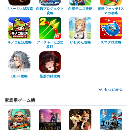
リネージュM攻略
白猫プロジェクト
白猫テニス攻略
妖怪ウォッチ1ス
攻略
マホ攻略
キノコ伝説攻略
アーチャー伝説2
いせのん攻略
スマグロ攻略
攻略
DDFF攻略
星屑の絆攻略
もっとみる
家庭用ゲーム機