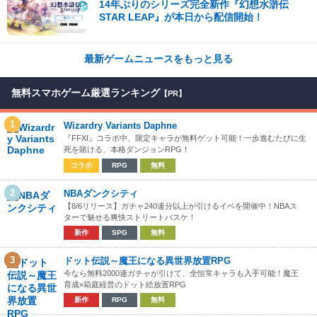
14年ぶりのシリーズ完全新作『幻想水滸伝
STAR LEAP』が本日から配信開始！
最新ゲームニュースをもっと見る
無料スマホゲーム厳選ランキング
【PR】
1
Wizardry Variants Daphne
『FFXI』コラボ中、限定キャラが無料ゲット可能！一歩進むたびに生
死を賭ける、本格ダンジョンRPG！
コラボ
RPG
無料
2
NBAダンクシティ
【8/6リリース】ガチャ240連分以上が引けるイベを開催中！NBAス
ターで魅せる爽快ストリートバスケ！
新作
SPG
無料
3
ドット伝説～魔王になる異世界放置RPG
今なら無料2000連ガチャが引けて、全恒常キャラも入手可能！魔王
育成×箱庭経営のドット絵放置RPG
新作
RPG
無料