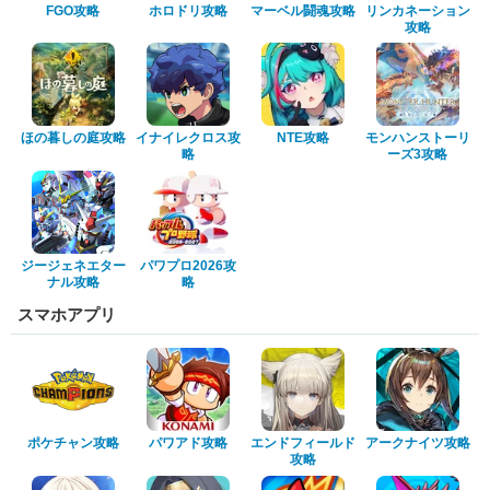
FGO攻略
ホロドリ攻略
マーベル闘魂攻略
リンカネーション
攻略
ほの暮しの庭攻略
イナイレクロス攻
NTE攻略
モンハンストーリ
略
ーズ3攻略
ジージェネエター
パワプロ2026攻
ナル攻略
略
スマホアプリ
ポケチャン攻略
パワアド攻略
エンドフィールド
アークナイツ攻略
攻略