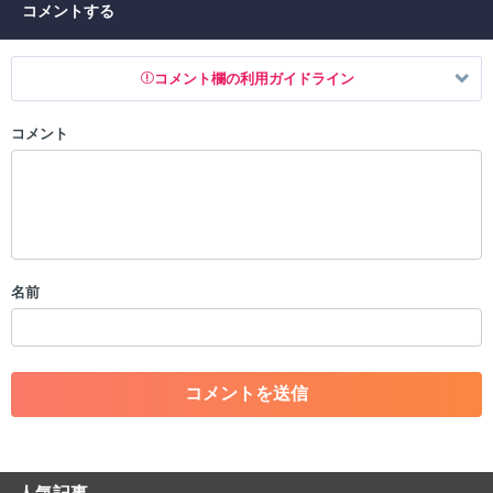
コメントする
コメント欄の利用ガイドライン
コメント
以下の書き込みを禁止とし、場合によってはコメント削除や書き込み制
限を行う可能性がございます。 あらかじめご了承ください。
・公序良俗に反する投稿
・スパムなど、記事内容と関係のない投稿
・誰かになりすます行為
・個人情報の投稿や、他者のプライバシーを侵害する投稿
名前
・一度削除された投稿を再び投稿すること
・外部サイトへの誘導や宣伝
・アカウントの売買など金銭が絡む内容の投稿
・各ゲームのネタバレを含む内容の投稿
・その他、管理者が不適切と判断した投稿
コメントの削除につきましては下記フォームより申請をいた
だけますでしょうか。