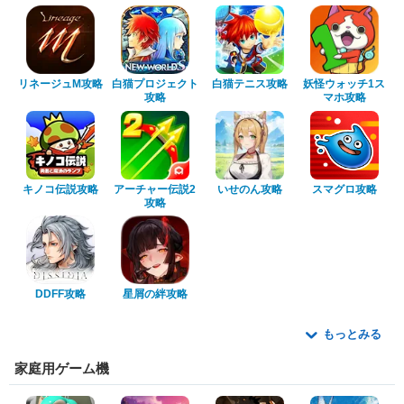
リネージュM攻略
白猫プロジェクト
白猫テニス攻略
妖怪ウォッチ1ス
攻略
マホ攻略
キノコ伝説攻略
アーチャー伝説2
いせのん攻略
スマグロ攻略
攻略
DDFF攻略
星屑の絆攻略
もっとみる
家庭用ゲーム機