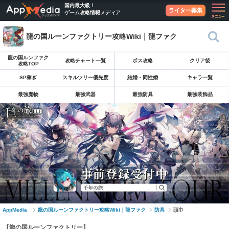
国内最大級！
ライター募集
ゲーム攻略情報メディア
龍の国ルーンファクトリー攻略Wiki｜龍ファク
龍の国ルンファク
攻略チャート一覧
ボス攻略
クリア後
攻略TOP
SP稼ぎ
スキルツリー優先度
結婚・同性婚
キャラ一覧
最強魔物
最強武器
最強防具
最強装飾品
AppMedia
龍の国ルーンファクトリー攻略Wiki｜龍ファク
防具
頭巾
【龍の国ルーンファクトリー】