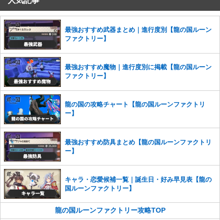
人気記事
コメントの削除を申請する
※投稿内容を確認後、順次対応さ
せていただきます。ご了承ください。
※一度削除したコメントは復元ができませんのでご注意くだ
最強おすすめ武器まとめ｜進行度別【龍の国ルーン
さい。
ファクトリー】
また、過度な利用規約の違反や、弊社に損害の及ぶ内容の書き込みがあ
った場合は、法的措置をとらせていただく場合もございますので、あら
最強おすすめ魔物｜進行度別に掲載【龍の国ルーン
かじめご理解くださいませ。
ファクトリー】
龍の国の攻略チャート【龍の国ルーンファクトリ
ー】
最強おすすめ防具まとめ【龍の国ルーンファクトリ
ー】
キャラ・恋愛候補一覧｜誕生日・好み早見表【龍の
国ルーンファクトリー】
龍の国ルーンファクトリー攻略TOP