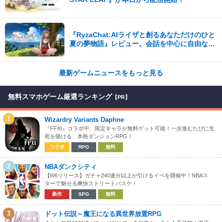
『RyzaChat:AIライザと創るあなただけのひと
夏の夢物語』レビュー。会話を中心に自由な冒
険を進めていくシステムはこれまでにない新鮮
な体験が楽しめる【先行プレイレポート】
最新ゲームニュースをもっと見る
無料スマホゲーム厳選ランキング
【PR】
1
Wizardry Variants Daphne
『FFXI』コラボ中、限定キャラが無料ゲット可能！一歩進むたびに生
死を賭ける、本格ダンジョンRPG！
コラボ
RPG
無料
2
NBAダンクシティ
【8/6リリース】ガチャ240連分以上が引けるイベを開催中！NBAス
ターで魅せる爽快ストリートバスケ！
新作
SPG
無料
3
ドット伝説～魔王になる異世界放置RPG