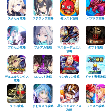
スタセイ攻略
ステラソラ攻略
モンスト攻略
パズドラ攻略
プロセカ攻略
ブルアカ攻略
マスターデュエル
ダフネ攻略
攻略
デュエルリンクス
ロススト攻略
キン肉マン攻略
ドット勇者攻略
攻略
ライD攻略
まおりゅう攻略
星矢ジャスティス
フェスバ攻略
攻略