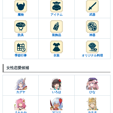
魔物
アイテム
武器
防具
装飾品
神器
季節行事
衣装
オリジナル料理
女性恋愛候補
カグヤ
いろは
ひな
うららか
マツリ
カナタ