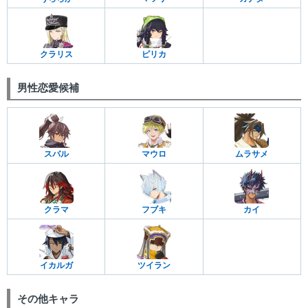
クラリス
ピリカ
男性恋愛候補
スバル
マウロ
ムラサメ
クラマ
フブキ
カイ
イカルガ
ツイラン
その他キャラ