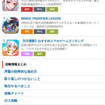
今なら無料2000連ガチャが引けて、全恒常キャラも入手可能！魔王
育成×箱庭経営のドット絵放置RPG
新作
RPG
無料
4
BRAVE FRONTIER LEGION
1周年記念で最大1000連無料ガチャが引ける！＆★5確定スタート！
「ブレフロ」最新作の共闘対戦RPG
周年
RPG
無料
5
【8月最新】おすすめスマホゲームランキング
話題の新作やガチャが沢山引ける注目作、周年&コラボ開催タイト
ル、リセマラおすすめなどを完全網羅！
特集
無料
攻略情報まとめ
序盤の効率的な進め方
取り返しのつかないこと
毎日やるべきこと
攻略チャート
ボス攻略