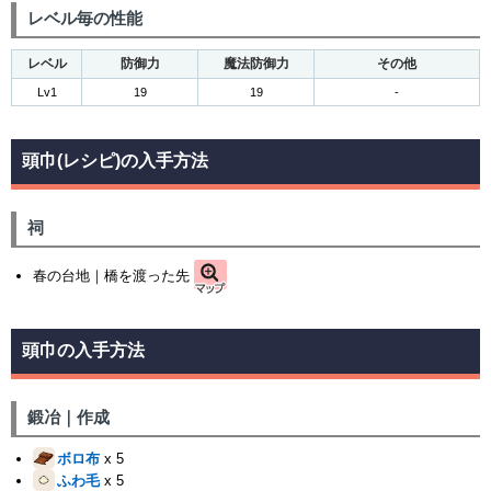
レベル毎の性能
レベル
防御力
魔法防御力
その他
Lv1
19
19
-
頭巾(レシピ)の入手方法
祠
春の台地｜橋を渡った先
頭巾の入手方法
鍛冶｜作成
ボロ布
x 5
ふわ毛
x 5