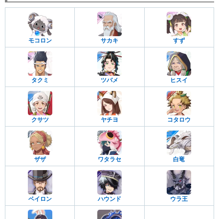
モコロン
サカキ
すず
タクミ
ツバメ
ヒスイ
クサツ
ヤチヨ
コタロウ
ザザ
ワタラセ
白竜
ベイロン
ハウンド
ウラ王