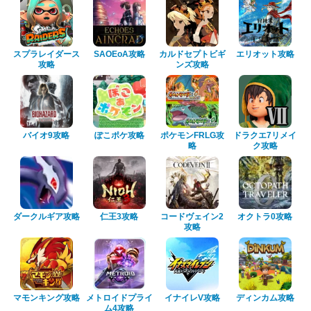
スプラレイダース
SAOEoA攻略
カルドセプトビギ
エリオット攻略
攻略
ンズ攻略
バイオ9攻略
ぽこポケ攻略
ポケモンFRLG攻
ドラクエ7リメイ
略
ク攻略
ダークルギア攻略
仁王3攻略
コードヴェイン2
オクトラ0攻略
攻略
マモンキング攻略
メトロイドプライ
イナイレV攻略
ディンカム攻略
ム4攻略