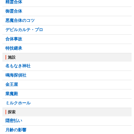
精霊合体
御霊合体
悪魔合体のコツ
デビルカルテ・プロ
合体事故
特技継承
施設
名もなき神社
鳴海探偵社
金王屋
業魔殿
ミルクホール
探索
隠密払い
月齢の影響