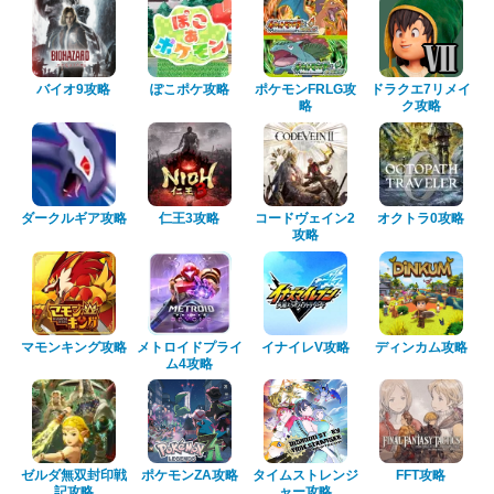
バイオ9攻略
ぽこポケ攻略
ポケモンFRLG攻
ドラクエ7リメイ
略
ク攻略
ダークルギア攻略
仁王3攻略
コードヴェイン2
オクトラ0攻略
攻略
マモンキング攻略
メトロイドプライ
イナイレV攻略
ディンカム攻略
ム4攻略
ゼルダ無双封印戦
ポケモンZA攻略
タイムストレンジ
FFT攻略
記攻略
ャー攻略