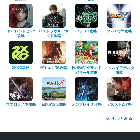
サイレントヒルf
ロストソウルアサ
ハデス2攻略
スパロボY攻略
攻略
イド攻略
2XKO攻略
デモエクTS攻略
牧場物語グランド
メタルギアデルタ
バザール攻略
攻略
ウツロノハネ攻略
風雨来記5攻略
メカブレイク攻略
デススト2攻略
もっとみる