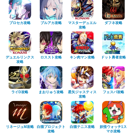
プロセカ攻略
ブルアカ攻略
マスターデュエル
ダフネ攻略
攻略
デュエルリンクス
ロススト攻略
キン肉マン攻略
ドット勇者攻略
攻略
ライD攻略
まおりゅう攻略
星矢ジャスティス
フェスバ攻略
攻略
リネージュM攻略
白猫プロジェクト
白猫テニス攻略
妖怪ウォッチ1ス
攻略
マホ攻略