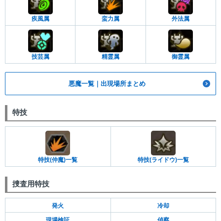
疾風属
蛮力属
外法属
技芸属
精霊属
御霊属
悪魔一覧｜出現場所まとめ
特技
特技(仲魔)一覧
特技(ライドウ)一覧
捜査用特技
発火
冷却
現場検証
偵察