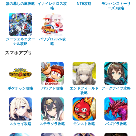
ほの暮しの庭攻略
イナイレクロス攻
NTE攻略
モンハンストーリ
略
ーズ3攻略
ジージェネエター
パワプロ2026攻
ナル攻略
略
スマホアプリ
ポケチャン攻略
パワアド攻略
エンドフィールド
アークナイツ攻略
攻略
スタセイ攻略
ステラソラ攻略
モンスト攻略
パズドラ攻略