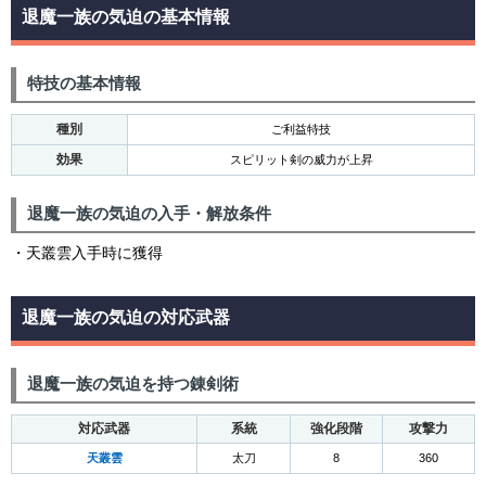
退魔一族の気迫の基本情報
特技の基本情報
種別
ご利益特技
効果
スピリット剣の威力が上昇
退魔一族の気迫の入手・解放条件
・天叢雲入手時に獲得
退魔一族の気迫の対応武器
退魔一族の気迫を持つ錬剣術
対応武器
系統
強化段階
攻撃力
天叢雲
太刀
8
360