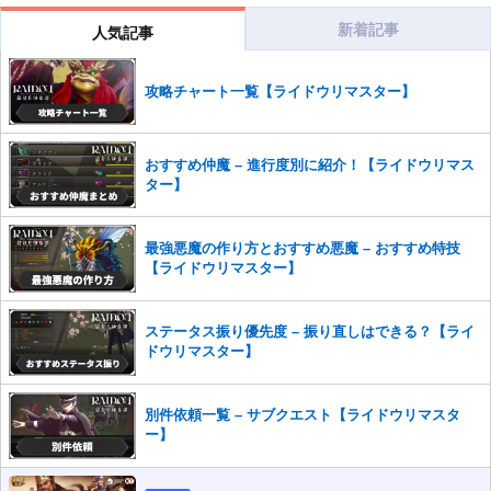
だけますでしょうか。
新着記事
人気記事
コメントの削除を申請する
※投稿内容を確認後、順次対応さ
せていただきます。ご了承ください。
攻略チャート一覧【ライドウリマスター】
※一度削除したコメントは復元ができませんのでご注意くだ
さい。
また、過度な利用規約の違反や、弊社に損害の及ぶ内容の書き込みがあ
おすすめ仲魔 – 進行度別に紹介！【ライドウリマス
った場合は、法的措置をとらせていただく場合もございますので、あら
ター】
かじめご理解くださいませ。
最強悪魔の作り方とおすすめ悪魔 – おすすめ特技
【ライドウリマスター】
ステータス振り優先度 – 振り直しはできる？【ライ
ドウリマスター】
別件依頼一覧 – サブクエスト【ライドウリマスタ
ー】