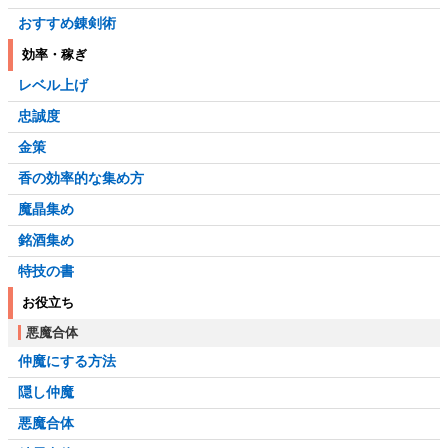
おすすめ錬剣術
効率・稼ぎ
レベル上げ
忠誠度
金策
香の効率的な集め方
魔晶集め
銘酒集め
特技の書
お役立ち
悪魔合体
仲魔にする方法
隠し仲魔
悪魔合体