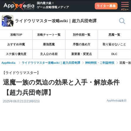
国内最大級！
ライター募集
ゲーム攻略情報メディア
ライドウリマスター攻略wiki｜超力兵団奇譚
攻略TOP
攻略チャート一覧
別件依頼一覧
悪魔一覧
おすすめ仲魔
最強悪魔
序盤の進め方
取り返せないこと
ステ振り優先度
主人公の名前
新要素・変更点
DLC
AppMedia
ライドウリマスター攻略wiki｜超力兵団奇譚
神剣特技・ご利益特技
退魔一族
【ライドウリマスター】
退魔一族の気迫の効果と入手・解放条件
【超力兵団奇譚】
AppMedia編集部
2025年06月21日21時02分