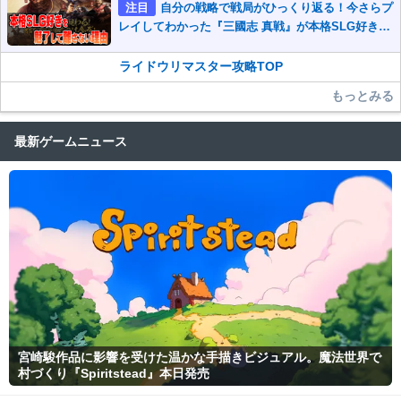
注目
自分の戦略で戦局がひっくり返る！今さらプ
レイしてわかった『三國志 真戦』が本格SLG好きを
魅了して離さないワケ
ライドウリマスター攻略TOP
もっとみる
最新ゲームニュース
宮崎駿作品に影響を受けた温かな手描きビジュアル。魔法世界で
村づくり『Spiritstead』本日発売