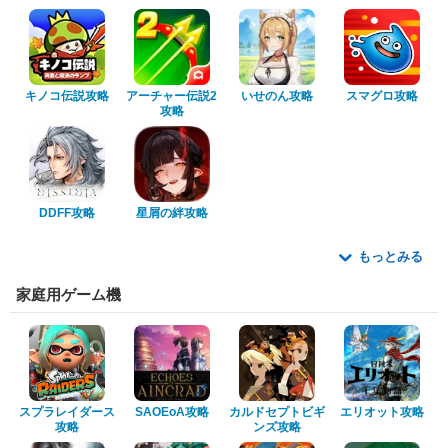
キノコ伝説攻略
アーチャー伝説2
いせのん攻略
スマグロ攻略
攻略
DDFF攻略
星屑の絆攻略
もっとみる
家庭用ゲーム機
スプラレイダース
SAOEoA攻略
カルドセプトビギ
エリオット攻略
攻略
ンズ攻略