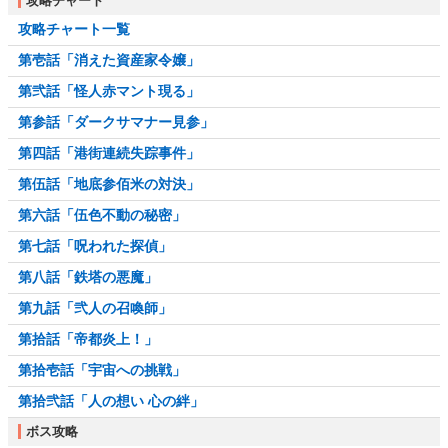
攻略チャート
攻略チャート一覧
第壱話「消えた資産家令嬢」
第弐話「怪人赤マント現る」
第参話「ダークサマナー見参」
第四話「港街連続失踪事件」
第伍話「地底参佰米の対決」
第六話「伍色不動の秘密」
第七話「呪われた探偵」
第八話「鉄塔の悪魔」
第九話「弐人の召喚師」
第拾話「帝都炎上！」
第拾壱話「宇宙への挑戦」
第拾弐話「人の想い 心の絆」
ボス攻略