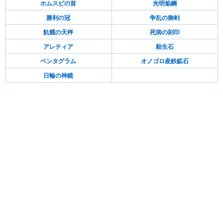
ホムスビの首
光明焔鋼
勝利の冠
争乱の御剣
飢餓の天秤
死病の刻印
アレティア
殺生石
ペンタグラム
オノゴロ産鉄鉱石
日輪の神鏡