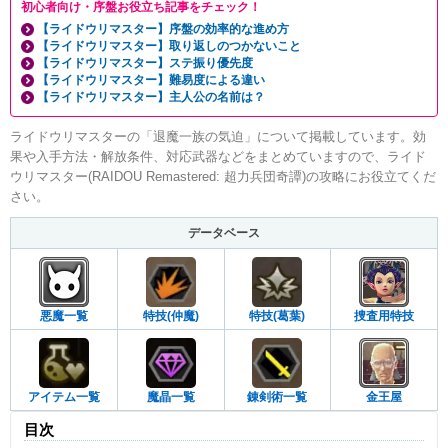
初心者向け・序盤お役立ち記事をチェック！
【ライドウリマスター】序盤の効率的な進め方
【ライドウリマスター】取り返しのつかないこと
【ライドウリマスター】ステ振り優先度
【ライドウリマスター】難易度による違い
【ライドウリマスター】主人公の名前は？
ライドウリマスターの「退魔一族の気迫」について掲載しています。効
果や入手方法・解放条件、対応武器などをまとめていますので、ライド
ウリマスター(RAIDOU Remastered: 超力兵団奇譚)の攻略にお役立てくだ
さい。
データベース
悪魔一覧
特技(仲魔)
特技(葛葉)
捜査用特技
アイテム一覧
魔晶一覧
錬剣術一覧
金王屋
目次