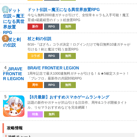
2
ドット伝説～魔王になる異世界放置RPG
今なら無料2000連ガチャが引けて、全恒常キャラも入手可能！魔王
育成×箱庭経営のドット絵放置RPG
新作
RPG
無料
3
杖と剣の伝説
8/16~『ぼざろ』コラボ決定！ログインだけで毎日無料10連ガチャが
引ける！剣と魔法で戦う放置RPG
コラボ
RPG
無料
4
BRAVE FRONTIER LEGION
1周年記念で最大1000連無料ガチャが引ける！＆★5確定スタート！
「ブレフロ」最新作の共闘対戦RPG
周年
RPG
無料
5
【8月最新】おすすめスマホゲームランキング
話題の新作やガチャが沢山引ける注目作、周年&コラボ開催タイト
ル、リセマラおすすめなどを完全網羅！
特集
無料
攻略情報