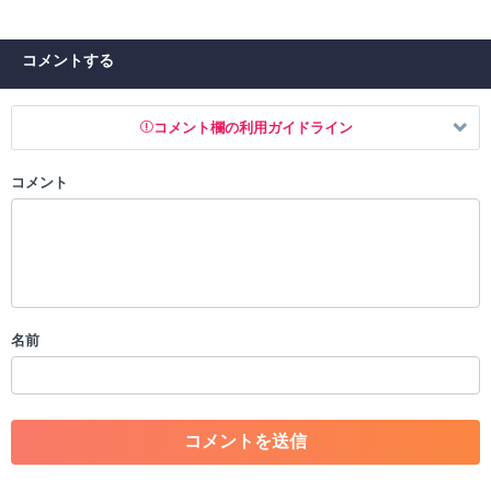
コメントする
コメント欄の利用ガイドライン
コメント
以下の書き込みを禁止とし、場合によってはコメント削除や書き込み制
限を行う可能性がございます。 あらかじめご了承ください。
・公序良俗に反する投稿
・スパムなど、記事内容と関係のない投稿
・誰かになりすます行為
・個人情報の投稿や、他者のプライバシーを侵害する投稿
名前
・一度削除された投稿を再び投稿すること
・外部サイトへの誘導や宣伝
・アカウントの売買など金銭が絡む内容の投稿
・各ゲームのネタバレを含む内容の投稿
・その他、管理者が不適切と判断した投稿
コメントの削除につきましては下記フォームより申請をいた