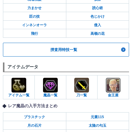
力まかせ
読心術
匠の技
色じかけ
インネンオーラ
侵入
飛行
高嶺の花
捜査用特技一覧
アイテムデータ
アイテム一覧
魔晶一覧
刀一覧
金王屋
レア魔晶の入手方法まとめ
プラスチック
元素115
月の石片
太陰の勾玉