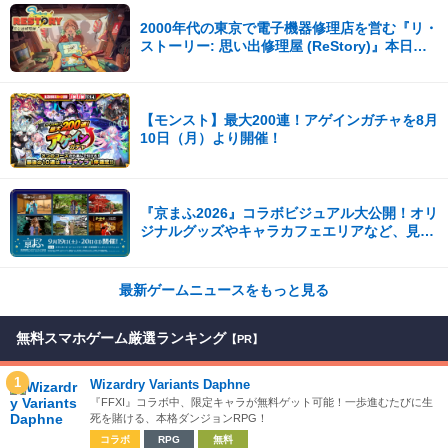
2000年代の東京で電子機器修理店を営む『リ・
ストーリー: 思い出修理屋 (ReStory)』本日
Steamで配信開始
【モンスト】最大200連！アゲインガチャを8月
10日（月）より開催！
『京まふ2026』コラボビジュアル大公開！オリ
ジナルグッズやキャラカフェエリアなど、見ど
ころ満載！！
最新ゲームニュースをもっと見る
無料スマホゲーム厳選ランキング
【PR】
1
Wizardry Variants Daphne
『FFXI』コラボ中、限定キャラが無料ゲット可能！一歩進むたびに生
死を賭ける、本格ダンジョンRPG！
コラボ
RPG
無料