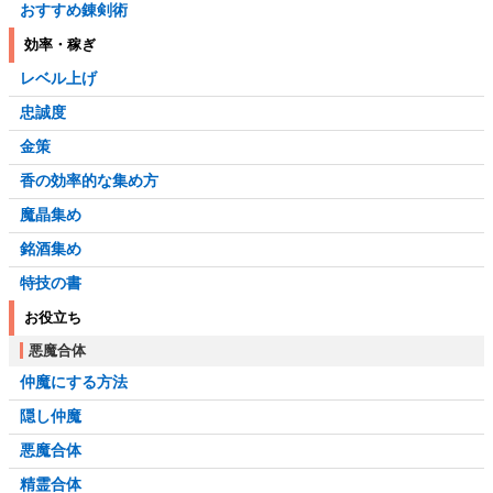
おすすめ錬剣術
効率・稼ぎ
レベル上げ
忠誠度
金策
香の効率的な集め方
魔晶集め
銘酒集め
特技の書
お役立ち
悪魔合体
仲魔にする方法
隠し仲魔
悪魔合体
精霊合体