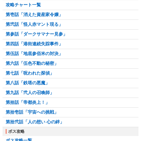
攻略チャート一覧
第壱話「消えた資産家令嬢」
第弐話「怪人赤マント現る」
第参話「ダークサマナー見参」
第四話「港街連続失踪事件」
第伍話「地底参佰米の対決」
第六話「伍色不動の秘密」
第七話「呪われた探偵」
第八話「鉄塔の悪魔」
第九話「弐人の召喚師」
第拾話「帝都炎上！」
第拾壱話「宇宙への挑戦」
第拾弐話「人の想い 心の絆」
ボス攻略
ボス攻略一覧