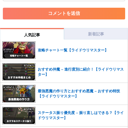
・アカウントの売買など金銭が絡む内容の投稿
・各ゲームのネタバレを含む内容の投稿
・その他、管理者が不適切と判断した投稿
コメントの削除につきましては下記フォームより申請をいた
だけますでしょうか。
新着記事
人気記事
コメントの削除を申請する
※投稿内容を確認後、順次対応さ
せていただきます。ご了承ください。
攻略チャート一覧【ライドウリマスター】
※一度削除したコメントは復元ができませんのでご注意くだ
さい。
また、過度な利用規約の違反や、弊社に損害の及ぶ内容の書き込みがあ
おすすめ仲魔 – 進行度別に紹介！【ライドウリマス
った場合は、法的措置をとらせていただく場合もございますので、あら
ター】
かじめご理解くださいませ。
最強悪魔の作り方とおすすめ悪魔 – おすすめ特技
【ライドウリマスター】
ステータス振り優先度 – 振り直しはできる？【ライ
ドウリマスター】