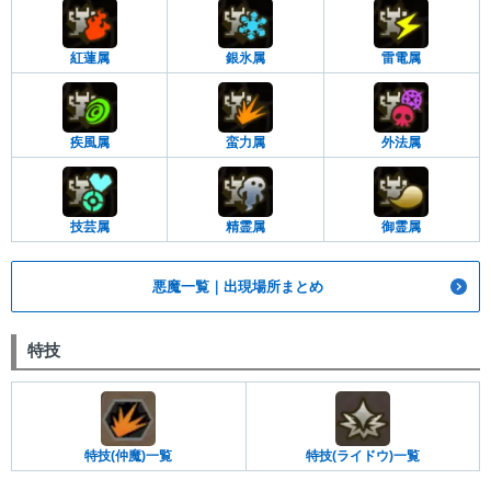
紅蓮属
銀氷属
雷電属
疾風属
蛮力属
外法属
技芸属
精霊属
御霊属
悪魔一覧｜出現場所まとめ
特技
特技(仲魔)一覧
特技(ライドウ)一覧