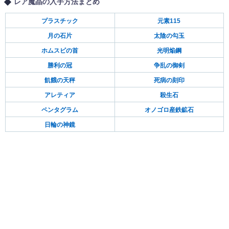
レア魔晶の入手方法まとめ
プラスチック
元素115
月の石片
太陰の勾玉
ホムスビの首
光明焔鋼
勝利の冠
争乱の御剣
飢餓の天秤
死病の刻印
アレティア
殺生石
ペンタグラム
オノゴロ産鉄鉱石
日輪の神鏡