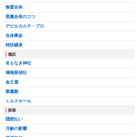
御霊合体
悪魔合体のコツ
デビルカルテ・プロ
合体事故
特技継承
施設
名もなき神社
鳴海探偵社
金王屋
業魔殿
ミルクホール
探索
隠密払い
月齢の影響