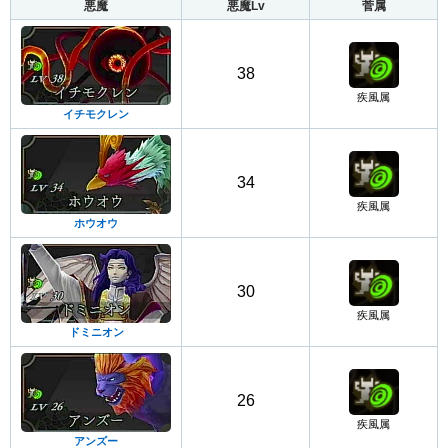
悪魔
悪魔Lv
菅属
38
疾風属
イチモクレン
34
疾風属
ホウオウ
30
疾風属
ドミニオン
26
疾風属
アンズー