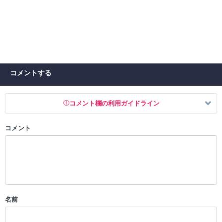
コメントする
コメント欄の利用ガイドライン
コメント
以下の書き込みを禁止とし、場合によってはコメント削除や書き込み制
限を行う可能性がございます。 あらかじめご了承ください。
・公序良俗に反する投稿
・スパムなど、記事内容と関係のない投稿
・誰かになりすます行為
・個人情報の投稿や、他者のプライバシーを侵害する投稿
名前
・一度削除された投稿を再び投稿すること
・外部サイトへの誘導や宣伝