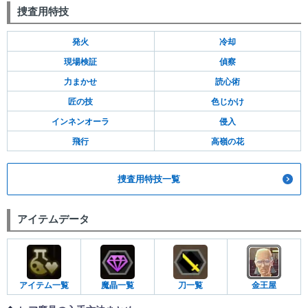
捜査用特技
発火
冷却
現場検証
偵察
力まかせ
読心術
匠の技
色じかけ
インネンオーラ
侵入
飛行
高嶺の花
捜査用特技一覧
アイテムデータ
アイテム一覧
魔晶一覧
刀一覧
金王屋