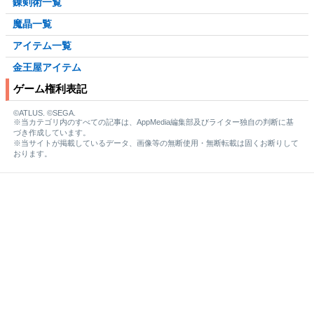
錬剣術一覧
魔晶一覧
アイテム一覧
金王屋アイテム
ゲーム権利表記
©ATLUS. ©SEGA.
※当カテゴリ内のすべての記事は、AppMedia編集部及びライター独自の判断に基
づき作成しています。
※当サイトが掲載しているデータ、画像等の無断使用・無断転載は固くお断りして
おります。