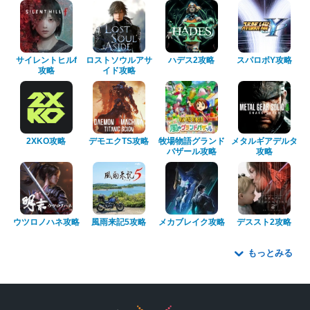
サイレントヒルf
ロストソウルアサ
ハデス2攻略
スパロボY攻略
攻略
イド攻略
2XKO攻略
デモエクTS攻略
牧場物語グランド
メタルギアデルタ
バザール攻略
攻略
ウツロノハネ攻略
風雨来記5攻略
メカブレイク攻略
デススト2攻略
もっとみる