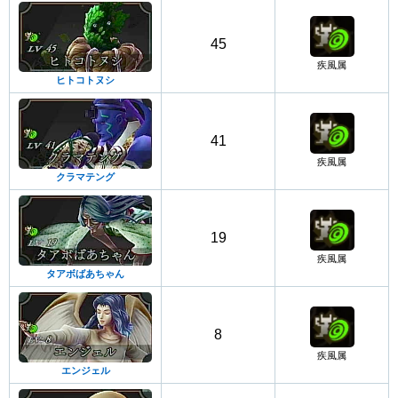
45
疾風属
ヒトコトヌシ
41
疾風属
クラマテング
19
疾風属
タアボばあちゃん
8
疾風属
エンジェル