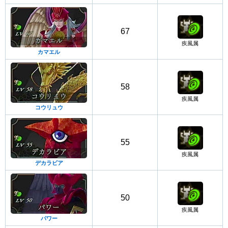
67
疾風属
カマエル
58
疾風属
コウリュウ
55
疾風属
デカラビア
50
疾風属
パワー