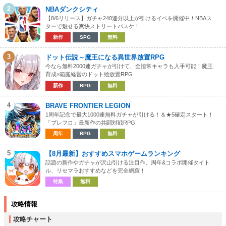
2
NBAダンクシティ
【8/6リリース】ガチャ240連分以上が引けるイベを開催中！NBAス
ターで魅せる爽快ストリートバスケ！
新作
SPG
無料
3
ドット伝説～魔王になる異世界放置RPG
今なら無料2000連ガチャが引けて、全恒常キャラも入手可能！魔王
育成×箱庭経営のドット絵放置RPG
新作
RPG
無料
4
BRAVE FRONTIER LEGION
1周年記念で最大1000連無料ガチャが引ける！＆★5確定スタート！
「ブレフロ」最新作の共闘対戦RPG
周年
RPG
無料
5
【8月最新】おすすめスマホゲームランキング
話題の新作やガチャが沢山引ける注目作、周年&コラボ開催タイト
ル、リセマラおすすめなどを完全網羅！
特集
無料
攻略情報
攻略チャート