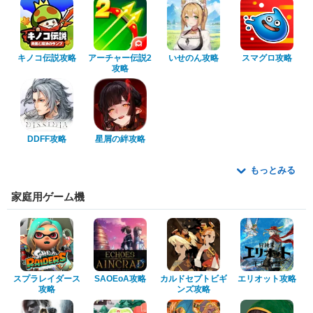
キノコ伝説攻略
アーチャー伝説2
いせのん攻略
スマグロ攻略
攻略
DDFF攻略
星屑の絆攻略
もっとみる
家庭用ゲーム機
スプラレイダース
SAOEoA攻略
カルドセプトビギ
エリオット攻略
攻略
ンズ攻略