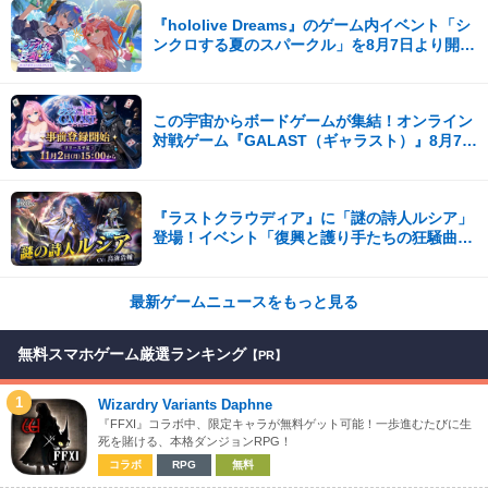
『hololive Dreams』のゲーム内イベント「シ
ンクロする夏のスパークル」を8月7日より開
催！
この宇宙からボードゲームが集結！オンライン
対戦ゲーム『GALAST（ギャラスト）』8月7日
(金)より事前登録開始！
『ラストクラウディア』に「謎の詩人ルシア」
登場！イベント「復興と護り手たちの狂騒曲」
も開催中!!
最新ゲームニュースをもっと見る
無料スマホゲーム厳選ランキング
【PR】
1
Wizardry Variants Daphne
『FFXI』コラボ中、限定キャラが無料ゲット可能！一歩進むたびに生
死を賭ける、本格ダンジョンRPG！
コラボ
RPG
無料