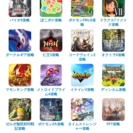
バイオ9攻略
ぽこポケ攻略
ポケモンFRLG攻
ドラクエ7リメイ
略
ク攻略
ダークルギア攻略
仁王3攻略
コードヴェイン2
オクトラ0攻略
攻略
マモンキング攻略
メトロイドプライ
イナイレV攻略
ディンカム攻略
ム4攻略
ゼルダ無双封印戦
ポケモンZA攻略
タイムストレンジ
FFT攻略
記攻略
ャー攻略