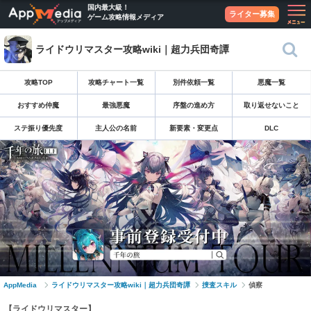
国内最大級！
ライター募集
ゲーム攻略情報メディア
ライドウリマスター攻略wiki｜超力兵団奇譚
攻略TOP
攻略チャート一覧
別件依頼一覧
悪魔一覧
おすすめ仲魔
最強悪魔
序盤の進め方
取り返せないこと
ステ振り優先度
主人公の名前
新要素・変更点
DLC
AppMedia
ライドウリマスター攻略wiki｜超力兵団奇譚
捜査スキル
偵察
【ライドウリマスター】