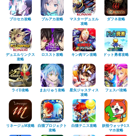
プロセカ攻略
ブルアカ攻略
マスターデュエル
ダフネ攻略
攻略
デュエルリンクス
ロススト攻略
キン肉マン攻略
ドット勇者攻略
攻略
ライD攻略
まおりゅう攻略
星矢ジャスティス
フェスバ攻略
攻略
リネージュM攻略
白猫プロジェクト
白猫テニス攻略
妖怪ウォッチ1ス
攻略
マホ攻略