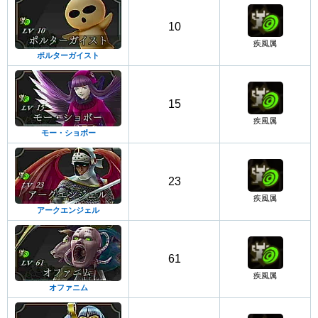
10
疾風属
ポルターガイスト
15
疾風属
モー・ショボー
23
疾風属
アークエンジェル
61
疾風属
オファニム