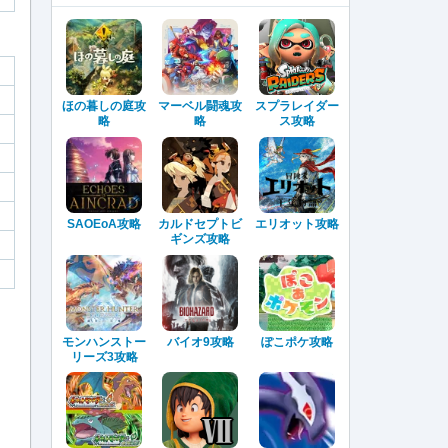
ほの暮しの庭攻
マーベル闘魂攻
スプラレイダー
略
略
ス攻略
SAOEoA攻略
カルドセプトビ
エリオット攻略
ギンズ攻略
モンハンストー
バイオ9攻略
ぽこポケ攻略
リーズ3攻略