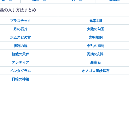
晶の入手方法まとめ
プラスチック
元素115
月の石片
太陰の勾玉
ホムスビの首
光明焔鋼
勝利の冠
争乱の御剣
飢餓の天秤
死病の刻印
アレティア
殺生石
ペンタグラム
オノゴロ産鉄鉱石
日輪の神鏡