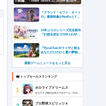
の続編、『Tower Tactics 2』2026年第3四半期
に早期アクセス開始
『グランド・セフト・オート
VI』最新映像がNetflixとYou
Tubeに8月27日登場！
14年ぶりのシリーズ完全新作
『幻想水滸伝 STAR LEAP』
が本日から配信開始！
『RyzaChat:AIライザと創る
あなただけのひと夏の夢物
語』レビュー。会話を中心に
自由な冒険を進めていくシス
最新ゲームニュースをもっと見る
テムはこれまでにない新鮮な
体験が楽しめる【先行プレイ
レポート】
トップセールスランキング
ホロライブドリームス
1
ホロライブ初の公式スマホゲーム『ホロライブドリームス(ホロドリ)』がリズム&RPGとして登場！ リズムゲームを中心に、テーマパークの発展やミニゲームなど多彩なコンテンツを収録！ 総勢50名以上のホロライブメンバーが登場し、初期収録楽曲はなんと150曲以上！ ホロライブのファンも、初めての方も幅広く楽しめる作品で、遊び方はあなた次第！ ▼本格リズムゲーム▼ 公式MVやライブ映像を背景に、本格リズムゲームが楽しめる！ 自分だけのオリジナル譜面を作って公開できる「クリエイト譜面」機能を搭載！ ・超高難度のやり込み譜面 ・タレントへの愛を詰め込んだ譜面 ・みんなで楽しめるネタ譜面 などなど、世界中のプレイヤーがつくった譜面で遊んで、楽しさ無限大！ リズムゲームが苦手な方でもオート機能で安心して遊べる！ タレント育成/編成でスコアアップを目指そう！ ▼初期収録楽曲は150曲以上▼ ホロライブ楽曲から人気カバー楽曲まで幅広く収録！ 最新ヒットから定番曲までラインナップ！ 【ホロライブ楽曲】 ・ビビデバ ・Shiny Smily Story ・BLUE CLAPPER ほか 【カバー楽曲】 ・勇者 ・メギツネ ・わたしの一番かわいいところ ほか ▼ゲームの舞台はテーマパーク▼ 舞台は、世界のどこかに浮かぶ無人島。 ホロライブメンバーと力を合わせ、夢のテーマパークを発展させていく。 リズムゲームやミニゲームをプレイしてクエストを進行しパークを発展させよう！ ホロメンクエストをプレイすることで、操作タレントが増えていく！ 推しホロメンを解放して、夢のテーマパークを作り上げよう！ ホロライブらしさあふれる施設も多数登場！ このゲームだけのオリジナルストーリーも展開！ 夢のテーマパーク完成を目指そう！ ▼1人でもみんなでも楽しめるミニゲーム▼ ひとりでも、みんなでも楽しめる多彩なミニゲームを収録！ マルチプレイ搭載で、協力や対戦で盛り上がろう！ 難しいアクションが苦手な方でも楽しめるシンプル操作のミニゲームも収録！ 短時間で遊べるカジュアルなものから、繰り返し挑戦したくなるやり込み系まで幅広くラインナップ！ プレイして報酬を獲得し、育成やパーク発展をさらに加速させよう！ ▼公式サイト：https://www.hololive-dreams.com ▼利用規約：https://www.hololive-dreams.com/terms ▼プライバシーポリシー：https://qualiarts.jp/privacy ▼Ⓒ COVER / Ⓒ QualiArts, Inc. +++++++++++++++++++++++++++++++++++++++++++++++++++++++++++ このアプリケーションには、株式会社Live2Dの「Live2D」が使用されています。
プロ野球スピリッツＡ
2