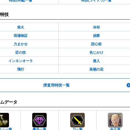
特技(仲魔)一覧
特技(ライドウ)一覧
特技
発火
冷却
現場検証
偵察
力まかせ
読心術
匠の技
色じかけ
インネンオーラ
侵入
飛行
高嶺の花
捜査用特技一覧
ムデータ
テム一覧
魔晶一覧
刀一覧
金王屋