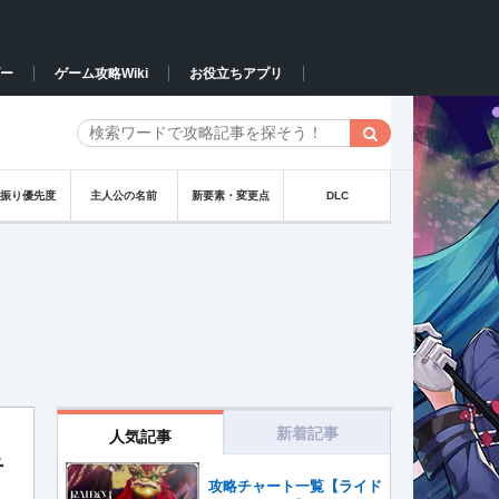
ー
ゲーム攻略Wiki
お役立ちアプリ
テ振り優先度
主人公の名前
新要素・変更点
DLC
新着記事
人気記事
奇
攻略チャート一覧【ライド