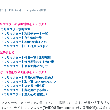
月21日 19時47分
AppMedia編集部
リマスターの攻略情報をチェック！
ドウリマスター攻略TOP
イドウリマスター】攻略チャート一覧
イドウリマスター】別件依頼一覧
イドウリマスター】2周目要素まとめ
イドウリマスター】DLCは買うべき？
記事まとめ
イドウリマスター】仲魔一覧｜出現場所
イドウリマスター】進行度別おすすめ仲魔
イドウリマスター】最強仲魔の作り方
け・序盤お役立ち記事をチェック！
イドウリマスター】序盤の効率的な進め方
イドウリマスター】取り返しのつかないこと
イドウリマスター】ステ振り優先度
イドウリマスター】難易度による違い
イドウリマスター】主人公の名前は？
リマスターの「メ・ディアの書」について掲載しています。効果や入手方法を
すので、ライドウリマスター(RAIDOU Remastered: 超力兵団奇譚)の攻略に