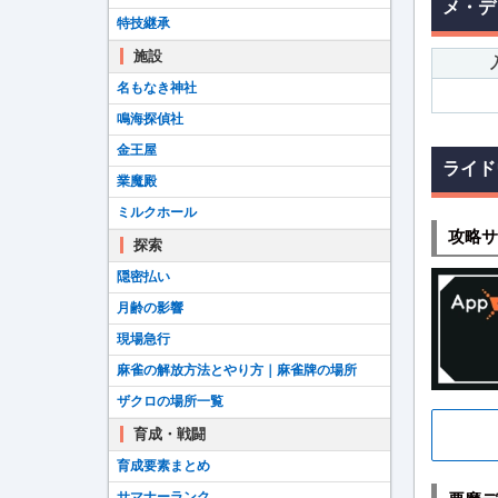
メ・デ
特技継承
施設
名もなき神社
鳴海探偵社
金王屋
ライド
業魔殿
ミルクホール
攻略サ
探索
隠密払い
月齢の影響
現場急行
麻雀の解放方法とやり方｜麻雀牌の場所
ザクロの場所一覧
育成・戦闘
育成要素まとめ
サマナーランク