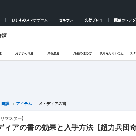
おすすめスマホゲーム
セルラン
先行プレイ
配信カレンダ
奇譚
覧
おすすめ仲魔
最強悪魔
序盤の進め方
取り返せないこと
ス
団奇譚
アイテム
メ・ディアの書
ウリマスター】
ディアの書の効果と入手方法【超力兵団