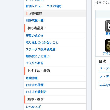
役立てく
評価レビュー｜クリア時間
別件依頼
別件依頼一覧
初心者必見！
悪
序盤の進め方
取り返しのつかないこと
ステータス振り優先度
アイ
難易度による違い
目次
主人公の名前
メ
おすすめ・最強
メ
最強仲魔
みん
おすすめ仲魔
おすすめ錬剣術
効率・稼ぎ
レベル上げ