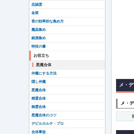
忠誠度
金策
香の効率的な集め方
魔晶集め
銘酒集め
特技の書
お役立ち
悪魔合体
仲魔にする方法
隠し仲魔
メ・デ
悪魔合体
精霊合体
メ・デ
御霊合体
悪魔合体のコツ
デビルカルテ・プロ
合体事故