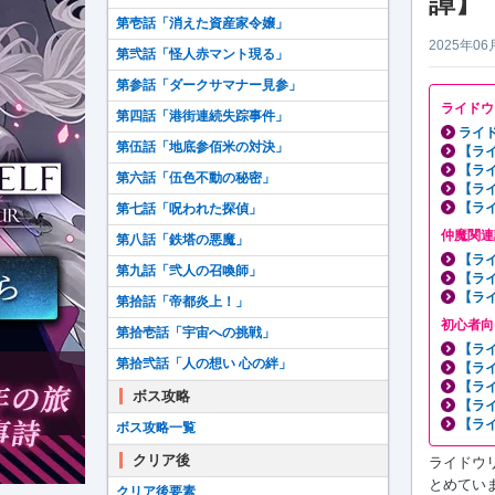
譚】
第壱話「消えた資産家令嬢」
2025年06
第弐話「怪人赤マント現る」
第参話「ダークサマナー見参」
ライドウ
第四話「港街連続失踪事件」
ライ
第伍話「地底参佰米の対決」
【ラ
【ラ
第六話「伍色不動の秘密」
【ラ
【ラ
第七話「呪われた探偵」
仲魔関連
第八話「鉄塔の悪魔」
【ラ
第九話「弐人の召喚師」
【ラ
【ラ
第拾話「帝都炎上！」
初心者向
第拾壱話「宇宙への挑戦」
【ラ
第拾弐話「人の想い 心の絆」
【ラ
【ラ
ボス攻略
【ラ
【ラ
ボス攻略一覧
クリア後
ライドウ
とめていま
クリア後要素