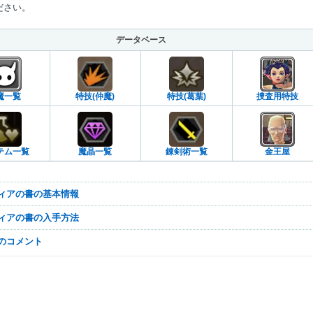
ださい。
データベース
魔一覧
特技(仲魔)
特技(葛葉)
捜査用特技
テム一覧
魔晶一覧
錬剣術一覧
金王屋
・ディアの書の基本情報
・ディアの書の入手方法
なのコメント