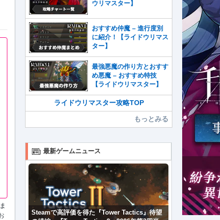
ウリマスター】
おすすめ仲魔 – 進行度別
に紹介！【ライドウリマス
ター】
最強悪魔の作り方とおすす
め悪魔 – おすすめ特技
【ライドウリマスター】
ライドウリマスター攻略TOP
もっとみる
最新ゲームニュース
ま
Steamで高評価を得た『Tower Tactics』待望
お