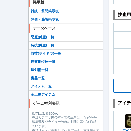
掲示板
雑談・質問掲示板
捜査用
評価・感想掲示板
データベース
悪魔(仲魔)一覧
特技(仲魔)一覧
特技(ライドウ)一覧
捜査用特技一覧
錬剣術一覧
魔晶一覧
アイテム一覧
金王屋アイテム
アイテ
ゲーム権利表記
©ATLUS. ©SEGA.
※当カテゴリ内のすべての記事は、AppMedia
編集部及びライター独自の判断に基づき作成し
ています。
アイ
※当サイトが掲載しているデータ、画像等の無