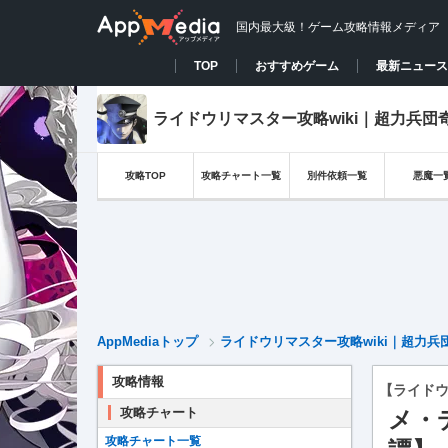
国内最大級！ゲーム攻略情報メディア
TOP
おすすめゲーム
最新ニュース
ライドウリマスター攻略wiki｜超力兵団
攻略TOP
攻略チャート一覧
別件依頼一覧
悪魔一
AppMediaトップ
ライドウリマスター攻略wiki｜超力兵
攻略情報
【ライド
攻略チャート
メ・
攻略チャート一覧