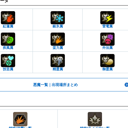
ータ
紅蓮属
銀氷属
雷電属
疾風属
蛮力属
外法属
技芸属
精霊属
御霊属
悪魔一覧｜出現場所まとめ