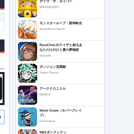
デイヴ・ザ・ダイバー
MINTROCKET
モンスターループ：獣神転生
SuperNova Game
RyzaChat:AIライザと創るあ
なただけのひと夏の夢物語
SpiralAI
ダンジョン見聞録
Super Planet
アーククロニクル
KEMCO
Never Grave（ネバーグレイ
ブ）
Pocketpair
NBAダンクシティ