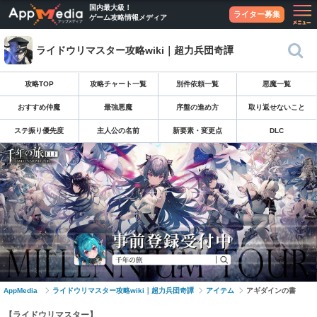
国内最大級！
ライター募集
ゲーム攻略情報メディア
ライドウリマスター攻略wiki｜超力兵団奇譚
攻略TOP
攻略チャート一覧
別件依頼一覧
悪魔一覧
おすすめ仲魔
最強悪魔
序盤の進め方
取り返せないこと
ステ振り優先度
主人公の名前
新要素・変更点
DLC
AppMedia
ライドウリマスター攻略wiki｜超力兵団奇譚
アイテム
アギダインの書
【ライドウリマスター】