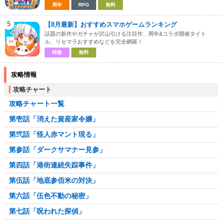
周年
RPG
無料
5
【8月最新】おすすめスマホゲームランキング
話題の新作やガチャが沢山引ける注目作、周年&コラボ開催タイト
ル、リセマラおすすめなどを完全網羅！
特集
無料
攻略情報
攻略チャート
攻略チャート一覧
第壱話「消えた資産家令嬢」
第弐話「怪人赤マント現る」
第参話「ダークサマナー見参」
第四話「港街連続失踪事件」
第伍話「地底参佰米の対決」
第六話「伍色不動の秘密」
第七話「呪われた探偵」