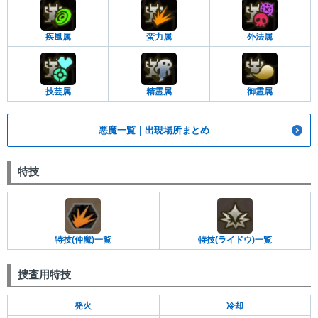
疾風属
蛮力属
外法属
技芸属
精霊属
御霊属
悪魔一覧｜出現場所まとめ
特技
特技(仲魔)一覧
特技(ライドウ)一覧
捜査用特技
発火
冷却