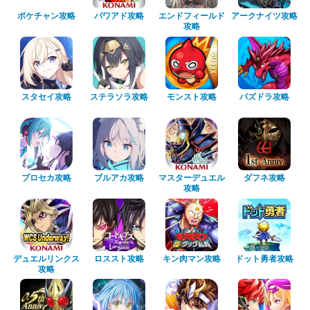
ポケチャン攻略
パワアド攻略
エンドフィールド
アークナイツ攻略
攻略
スタセイ攻略
ステラソラ攻略
モンスト攻略
パズドラ攻略
プロセカ攻略
ブルアカ攻略
マスターデュエル
ダフネ攻略
攻略
デュエルリンクス
ロススト攻略
キン肉マン攻略
ドット勇者攻略
攻略