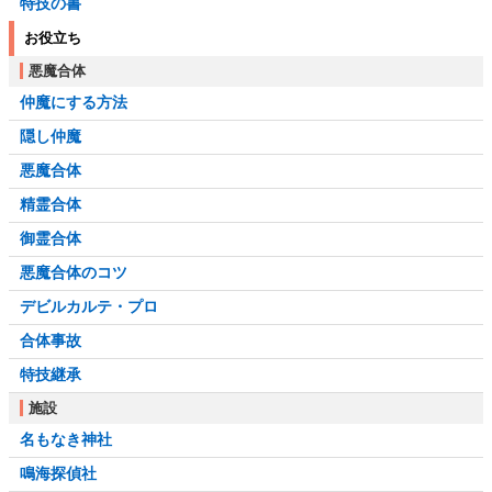
特技の書
お役立ち
悪魔合体
仲魔にする方法
隠し仲魔
悪魔合体
精霊合体
御霊合体
悪魔合体のコツ
デビルカルテ・プロ
合体事故
特技継承
施設
名もなき神社
鳴海探偵社