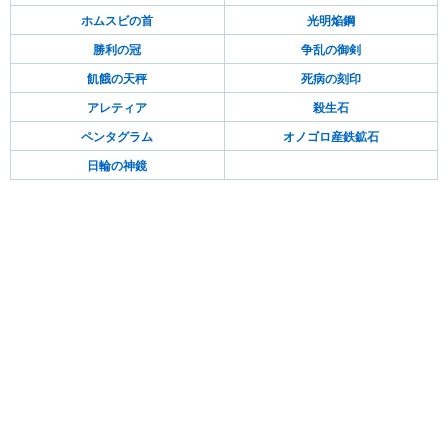
ホムスビの首
光明焔鋼
勝利の冠
争乱の御剣
飢餓の天秤
死病の刻印
アレティア
殺生石
ペンタグラム
オノゴロ産鉄鉱石
日輪の神鏡