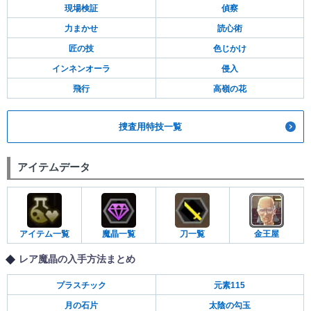
現場検証
偵察
力まかせ
読心術
匠の技
色じかけ
インネンオーラ
侵入
飛行
高嶺の花
捜査用特技一覧
アイテムデータ
アイテム一覧
魔晶一覧
刀一覧
金王屋
レア魔晶の入手方法まとめ
プラスチック
元素115
月の石片
太陰の勾玉