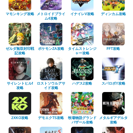
マモンキング攻略
メトロイドプライ
イナイレV攻略
ディンカム攻略
ム4攻略
ゼルダ無双封印戦
ポケモンZA攻略
タイムストレンジ
FFT攻略
記攻略
ャー攻略
サイレントヒルf
ロストソウルアサ
ハデス2攻略
スパロボY攻略
攻略
イド攻略
2XKO攻略
デモエクTS攻略
牧場物語グランド
メタルギアデルタ
バザール攻略
攻略