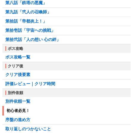
第八話「鉄塔の悪魔」
第九話「弐人の召喚師」
第拾話「帝都炎上！」
第拾壱話「宇宙への挑戦」
第拾弐話「人の想い 心の絆」
ボス攻略
ボス攻略一覧
クリア後
クリア後要素
評価レビュー｜クリア時間
別件依頼
別件依頼一覧
初心者必見！
序盤の進め方
取り返しのつかないこと