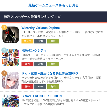
最新ゲームニュースをもっと見る
無料スマホゲーム厳選ランキング
【PR】
1
Wizardry Variants Daphne
『FFXI』コラボ中、限定キャラが無料ゲット可能！一歩進むたびに生
死を賭ける、本格ダンジョンRPG！
コラボ
RPG
無料
2
NBAダンクシティ
【8/6リリース】ガチャ240連分以上が引けるイベを開催中！NBAス
ターで魅せる爽快ストリートバスケ！
新作
SPG
無料
3
ドット伝説～魔王になる異世界放置RPG
今なら無料2000連ガチャが引けて、全恒常キャラも入手可能！魔王
育成×箱庭経営のドット絵放置RPG
新作
RPG
無料
4
BRAVE FRONTIER LEGION
1周年記念で最大1000連無料ガチャが引ける！＆★5確定スタート！
「ブレフロ」最新作の共闘対戦RPG