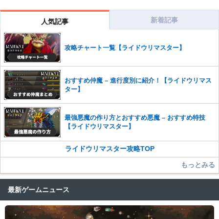
コメントの削除につきましては下記フォームより申請をいた
だけますでしょうか。
新着記事
人気記事
コメントの削除を申請する
※投稿内容を確認後、順次対応さ
せていただきます。ご了承ください。
攻略チャート一覧【ライドウリマスター】
※一度削除したコメントは復元ができませんのでご注意くだ
さい。
また、過度な利用規約の違反や、弊社に損害の及ぶ内容の書き込みがあ
おすすめ仲魔 – 進行度別に紹介！【ライドウリマス
った場合は、法的措置をとらせていただく場合もございますので、あら
ター】
かじめご理解くださいませ。
最強悪魔の作り方とおすすめ悪魔 – おすすめ特技
【ライドウリマスター】
ライドウリマスター攻略TOP
もっとみる
最新ゲームニュース