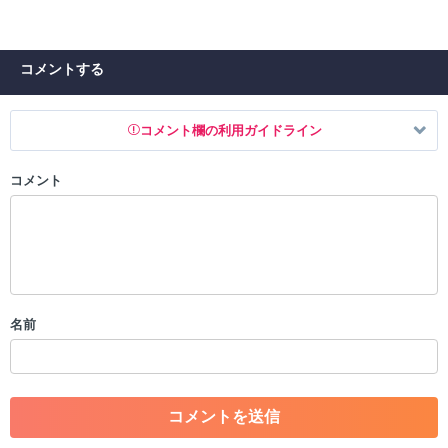
コメントする
コメント欄の利用ガイドライン
コメント
以下の書き込みを禁止とし、場合によってはコメント削除や書き込み制
限を行う可能性がございます。 あらかじめご了承ください。
・公序良俗に反する投稿
・スパムなど、記事内容と関係のない投稿
・誰かになりすます行為
・個人情報の投稿や、他者のプライバシーを侵害する投稿
名前
・一度削除された投稿を再び投稿すること
・外部サイトへの誘導や宣伝
・アカウントの売買など金銭が絡む内容の投稿
・各ゲームのネタバレを含む内容の投稿
・その他、管理者が不適切と判断した投稿