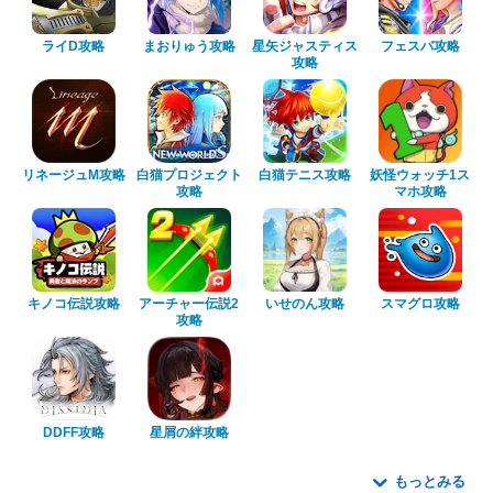
ライD攻略
まおりゅう攻略
星矢ジャスティス
フェスバ攻略
攻略
リネージュM攻略
白猫プロジェクト
白猫テニス攻略
妖怪ウォッチ1ス
攻略
マホ攻略
キノコ伝説攻略
アーチャー伝説2
いせのん攻略
スマグロ攻略
攻略
DDFF攻略
星屑の絆攻略
もっとみる