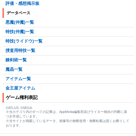
評価・感想掲示板
データベース
悪魔(仲魔)一覧
特技(仲魔)一覧
特技(ライドウ)一覧
捜査用特技一覧
錬剣術一覧
魔晶一覧
アイテム一覧
金王屋アイテム
ゲーム権利表記
©ATLUS. ©SEGA.
※当カテゴリ内のすべての記事は、AppMedia編集部及びライター独自の判断に基
づき作成しています。
※当サイトが掲載しているデータ、画像等の無断使用・無断転載は固くお断りして
おります。