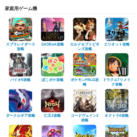
家庭用ゲーム機
スプラレイダース
SAOEoA攻略
カルドセプトビギ
エリオット攻略
攻略
ンズ攻略
バイオ9攻略
ぽこポケ攻略
ポケモンFRLG攻
ドラクエ7リメイ
略
ク攻略
ダークルギア攻略
仁王3攻略
コードヴェイン2
オクトラ0攻略
攻略