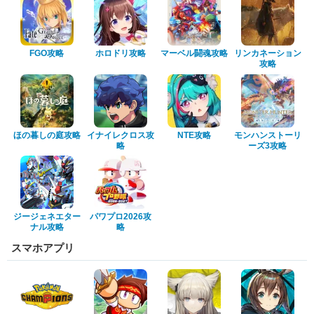
FGO攻略
ホロドリ攻略
マーベル闘魂攻略
リンカネーション
攻略
ほの暮しの庭攻略
イナイレクロス攻
NTE攻略
モンハンストーリ
略
ーズ3攻略
ジージェネエター
パワプロ2026攻
ナル攻略
略
スマホアプリ