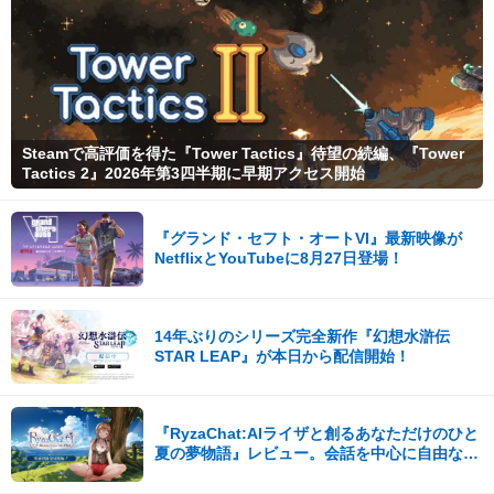
Steamで高評価を得た『Tower Tactics』待望の続編、『Tower
Tactics 2』2026年第3四半期に早期アクセス開始
『グランド・セフト・オートVI』最新映像が
NetflixとYouTubeに8月27日登場！
14年ぶりのシリーズ完全新作『幻想水滸伝
STAR LEAP』が本日から配信開始！
『RyzaChat:AIライザと創るあなただけのひと
夏の夢物語』レビュー。会話を中心に自由な冒
険を進めていくシステムはこれまでにない新鮮
な体験が楽しめる【先行プレイレポート】