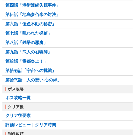
第四話「港街連続失踪事件」
第伍話「地底参佰米の対決」
第六話「伍色不動の秘密」
第七話「呪われた探偵」
第八話「鉄塔の悪魔」
第九話「弐人の召喚師」
第拾話「帝都炎上！」
第拾壱話「宇宙への挑戦」
第拾弐話「人の想い 心の絆」
ボス攻略
ボス攻略一覧
クリア後
クリア後要素
評価レビュー｜クリア時間
別件依頼