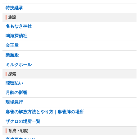
特技継承
施設
名もなき神社
鳴海探偵社
金王屋
業魔殿
ミルクホール
探索
隠密払い
月齢の影響
現場急行
麻雀の解放方法とやり方｜麻雀牌の場所
ザクロの場所一覧
育成・戦闘