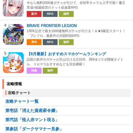
今なら無料2000連ガチャが引けて、全恒常キャラも入手可能！魔王
育成×箱庭経営のドット絵放置RPG
新作
RPG
無料
4
BRAVE FRONTIER LEGION
1周年記念で最大1000連無料ガチャが引ける！＆★5確定スタート！
「ブレフロ」最新作の共闘対戦RPG
周年
RPG
無料
5
【8月最新】おすすめスマホゲームランキング
話題の新作やガチャが沢山引ける注目作、周年&コラボ開催タイト
ル、リセマラおすすめなどを完全網羅！
特集
無料
攻略情報
攻略チャート
攻略チャート一覧
第壱話「消えた資産家令嬢」
第弐話「怪人赤マント現る」
第参話「ダークサマナー見参」