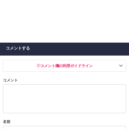
コメントする
コメント欄の利用ガイドライン
コメント
以下の書き込みを禁止とし、場合によってはコメント削除や書き込み制
限を行う可能性がございます。 あらかじめご了承ください。
・公序良俗に反する投稿
・スパムなど、記事内容と関係のない投稿
・誰かになりすます行為
・個人情報の投稿や、他者のプライバシーを侵害する投稿
名前
・一度削除された投稿を再び投稿すること