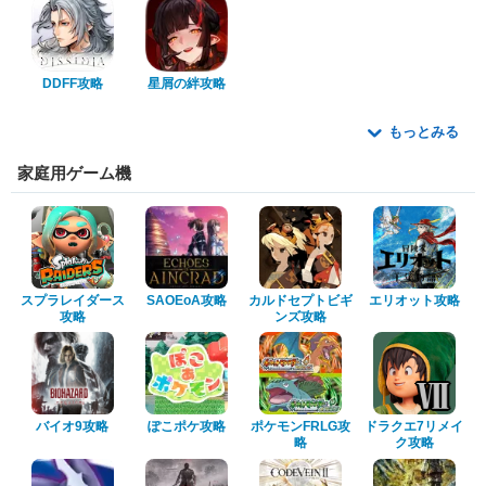
DDFF攻略
星屑の絆攻略
もっとみる
家庭用ゲーム機
スプラレイダース
SAOEoA攻略
カルドセプトビギ
エリオット攻略
攻略
ンズ攻略
バイオ9攻略
ぽこポケ攻略
ポケモンFRLG攻
ドラクエ7リメイ
略
ク攻略