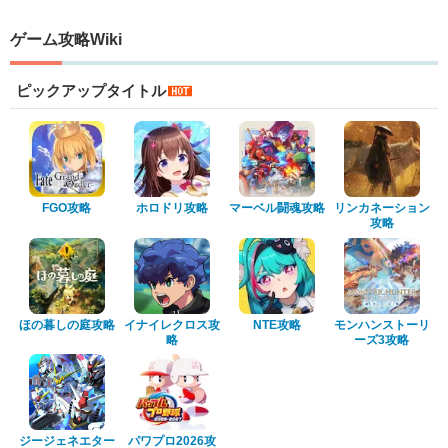
ゲーム攻略Wiki
ピックアップタイトル
FGO攻略
ホロドリ攻略
マーベル闘魂攻略
リンカネーション
攻略
ほの暮しの庭攻略
イナイレクロス攻
NTE攻略
モンハンストーリ
略
ーズ3攻略
ジージェネエター
パワプロ2026攻