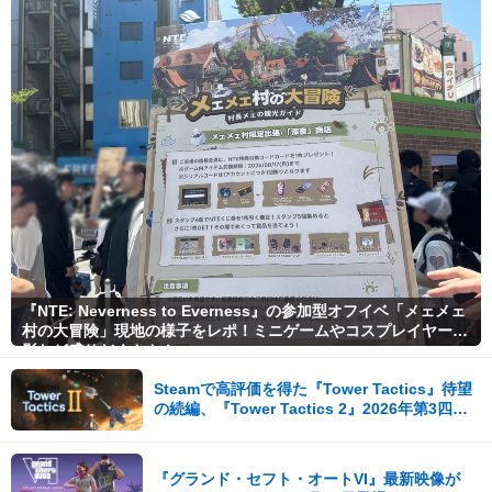
『NTE: Neverness to Everness』の参加型オフイベ「メェメェ
村の大冒険」現地の様子をレポ！ミニゲームやコスプレイヤー撮
影など盛りだくさん！
Steamで高評価を得た『Tower Tactics』待望
の続編、『Tower Tactics 2』2026年第3四半
期に早期アクセス開始
『グランド・セフト・オートVI』最新映像が