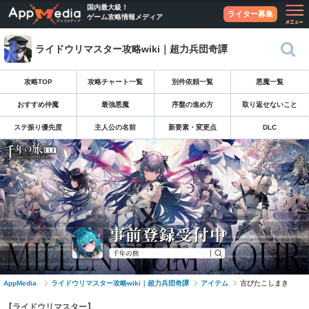
国内最大級！
ライター募集
ゲーム攻略情報メディア
ライドウリマスター攻略wiki｜超力兵団奇譚
攻略TOP
攻略チャート一覧
別件依頼一覧
悪魔一覧
おすすめ仲魔
最強悪魔
序盤の進め方
取り返せないこと
ステ振り優先度
主人公の名前
新要素・変更点
DLC
AppMedia
ライドウリマスター攻略wiki｜超力兵団奇譚
アイテム
古びたこしまき
【ライドウリマスター】