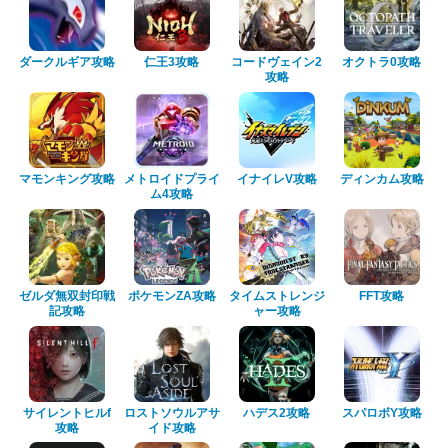
ダークルギア攻略
仁王3攻略
コードヴェイン2
オクトラ0攻略
攻略
マモンキング攻略
メトロイドプライ
イナイレV攻略
ディンカム攻略
ム4攻略
ゼルダ無双封印戦
ポケモンZA攻略
タイムストレンジ
FFT攻略
記攻略
ャー攻略
サイレントヒルf
ロストソウルアサ
ハデス2攻略
スパロボY攻略
攻略
イド攻略