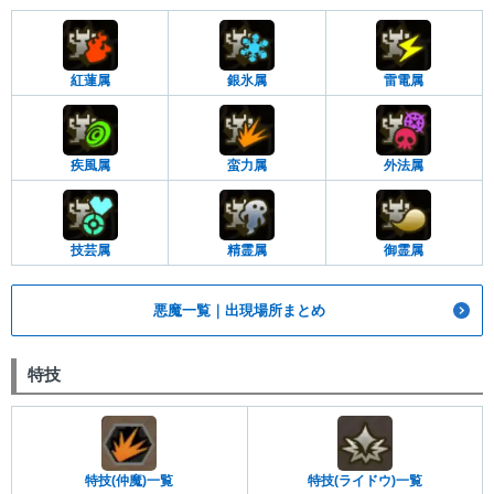
紅蓮属
銀氷属
雷電属
疾風属
蛮力属
外法属
技芸属
精霊属
御霊属
悪魔一覧｜出現場所まとめ
特技
特技(仲魔)一覧
特技(ライドウ)一覧