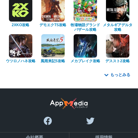
2XKO攻略
デモエクTS攻略
牧場物語グランド
メタルギアデルタ
バザール攻略
攻略
ウツロノハネ攻略
風雨来記5攻略
メカブレイク攻略
デススト2攻略
もっとみる
会社概要
採用情報