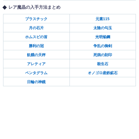
レア魔晶の入手方法まとめ
プラスチック
元素115
月の石片
太陰の勾玉
ホムスビの首
光明焔鋼
勝利の冠
争乱の御剣
飢餓の天秤
死病の刻印
アレティア
殺生石
ペンタグラム
オノゴロ産鉄鉱石
日輪の神鏡