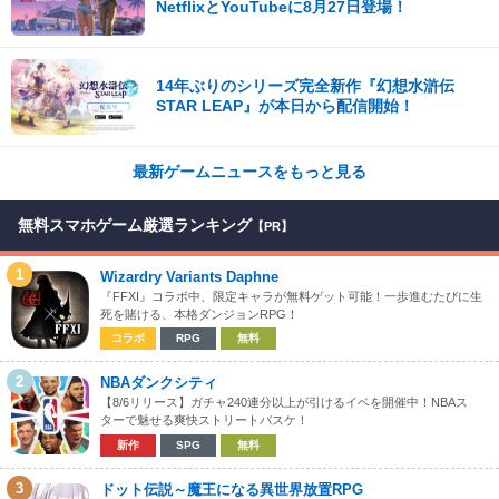
NetflixとYouTubeに8月27日登場！
14年ぶりのシリーズ完全新作『幻想水滸伝
STAR LEAP』が本日から配信開始！
最新ゲームニュースをもっと見る
無料スマホゲーム厳選ランキング
【PR】
1
Wizardry Variants Daphne
『FFXI』コラボ中、限定キャラが無料ゲット可能！一歩進むたびに生
死を賭ける、本格ダンジョンRPG！
コラボ
RPG
無料
2
NBAダンクシティ
【8/6リリース】ガチャ240連分以上が引けるイベを開催中！NBAス
ターで魅せる爽快ストリートバスケ！
新作
SPG
無料
3
ドット伝説～魔王になる異世界放置RPG