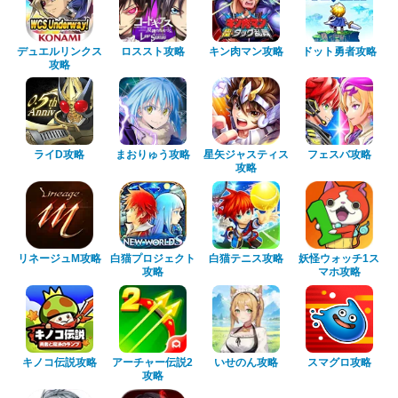
デュエルリンクス
ロススト攻略
キン肉マン攻略
ドット勇者攻略
攻略
ライD攻略
まおりゅう攻略
星矢ジャスティス
フェスバ攻略
攻略
リネージュM攻略
白猫プロジェクト
白猫テニス攻略
妖怪ウォッチ1ス
攻略
マホ攻略
キノコ伝説攻略
アーチャー伝説2
いせのん攻略
スマグロ攻略
攻略