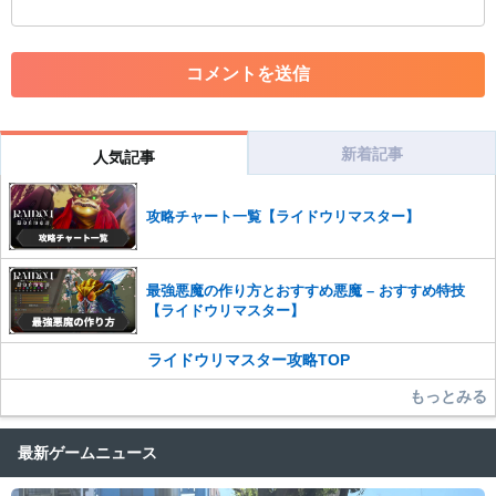
・外部サイトへの誘導や宣伝
・アカウントの売買など金銭が絡む内容の投稿
・各ゲームのネタバレを含む内容の投稿
・その他、管理者が不適切と判断した投稿
コメントの削除につきましては下記フォームより申請をいた
だけますでしょうか。
新着記事
人気記事
コメントの削除を申請する
※投稿内容を確認後、順次対応さ
せていただきます。ご了承ください。
攻略チャート一覧【ライドウリマスター】
※一度削除したコメントは復元ができませんのでご注意くだ
さい。
また、過度な利用規約の違反や、弊社に損害の及ぶ内容の書き込みがあ
最強悪魔の作り方とおすすめ悪魔 – おすすめ特技
った場合は、法的措置をとらせていただく場合もございますので、あら
【ライドウリマスター】
かじめご理解くださいませ。
ライドウリマスター攻略TOP
もっとみる
最新ゲームニュース