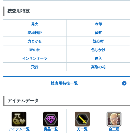
捜査用特技
発火
冷却
現場検証
偵察
力まかせ
読心術
匠の技
色じかけ
インネンオーラ
侵入
飛行
高嶺の花
捜査用特技一覧
アイテムデータ
アイテム一覧
魔晶一覧
刀一覧
金王屋