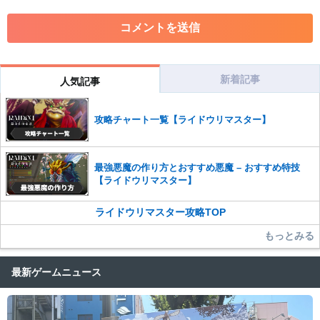
・各ゲームのネタバレを含む内容の投稿
・その他、管理者が不適切と判断した投稿
コメントの削除につきましては下記フォームより申請をいた
だけますでしょうか。
新着記事
人気記事
コメントの削除を申請する
※投稿内容を確認後、順次対応さ
せていただきます。ご了承ください。
攻略チャート一覧【ライドウリマスター】
※一度削除したコメントは復元ができませんのでご注意くだ
さい。
また、過度な利用規約の違反や、弊社に損害の及ぶ内容の書き込みがあ
最強悪魔の作り方とおすすめ悪魔 – おすすめ特技
った場合は、法的措置をとらせていただく場合もございますので、あら
【ライドウリマスター】
かじめご理解くださいませ。
ライドウリマスター攻略TOP
もっとみる
最新ゲームニュース