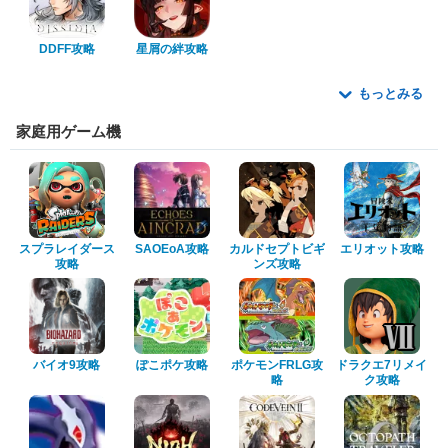
DDFF攻略
星屑の絆攻略
もっとみる
家庭用ゲーム機
スプラレイダース
SAOEoA攻略
カルドセプトビギ
エリオット攻略
攻略
ンズ攻略
バイオ9攻略
ぽこポケ攻略
ポケモンFRLG攻
ドラクエ7リメイ
略
ク攻略