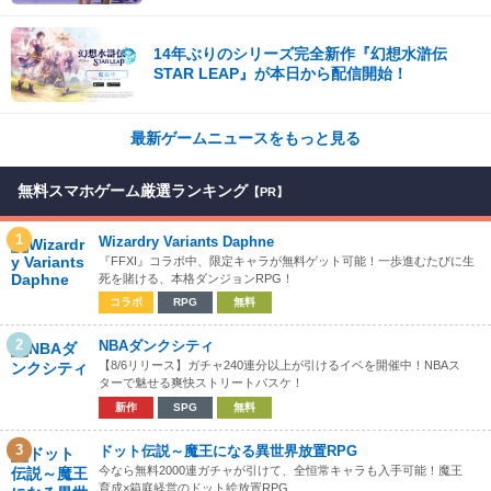
14年ぶりのシリーズ完全新作『幻想水滸伝
STAR LEAP』が本日から配信開始！
最新ゲームニュースをもっと見る
無料スマホゲーム厳選ランキング
【PR】
1
Wizardry Variants Daphne
『FFXI』コラボ中、限定キャラが無料ゲット可能！一歩進むたびに生
死を賭ける、本格ダンジョンRPG！
コラボ
RPG
無料
2
NBAダンクシティ
【8/6リリース】ガチャ240連分以上が引けるイベを開催中！NBAス
ターで魅せる爽快ストリートバスケ！
新作
SPG
無料
3
ドット伝説～魔王になる異世界放置RPG
今なら無料2000連ガチャが引けて、全恒常キャラも入手可能！魔王
育成×箱庭経営のドット絵放置RPG