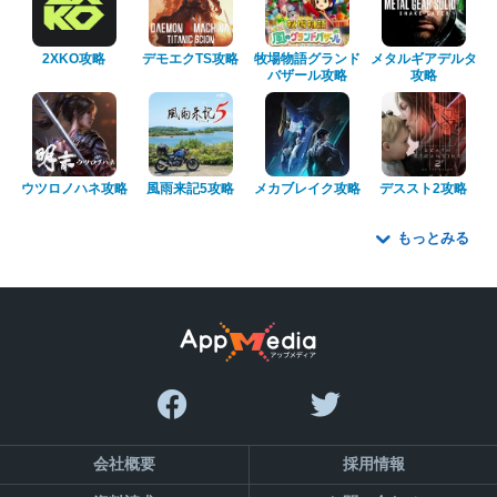
2XKO攻略
デモエクTS攻略
牧場物語グランド
メタルギアデルタ
バザール攻略
攻略
ウツロノハネ攻略
風雨来記5攻略
メカブレイク攻略
デススト2攻略
もっとみる
会社概要
採用情報