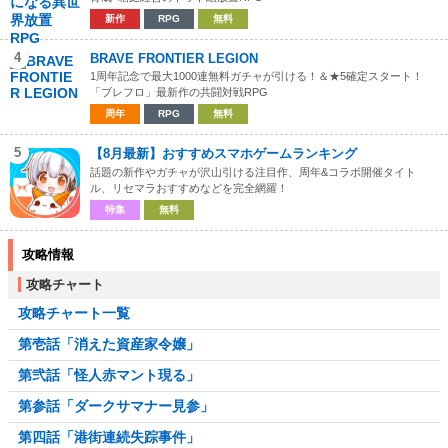
新作
RPG
無料
4
BRAVE FRONTIER LEGION
1周年記念で最大1000連無料ガチャが引ける！＆★5確定スタート！
「ブレフロ」最新作の共闘対戦RPG
周年
RPG
無料
5
【8月最新】おすすめスマホゲームランキング
話題の新作やガチャが沢山引ける注目作、周年&コラボ開催タイト
ル、リセマラおすすめなどを完全網羅！
特集
無料
攻略情報
攻略チャート
攻略チャート一覧
第壱話「消えた資産家令嬢」
第弐話「怪人赤マント現る」
第参話「ダークサマナー見参」
第四話「港街連続失踪事件」