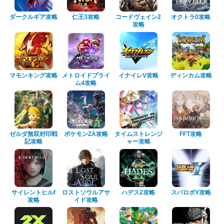
ダークルギア攻略
仁王3攻略
コードヴェイン2
オクトラ0攻略
攻略
マモンキング攻略
メトロイドプライ
イナイレV攻略
ディンカム攻略
ム4攻略
ゼルダ無双封印戦
ポケモンZA攻略
タイムストレンジ
FFT攻略
記攻略
ャー攻略
サイレントヒルf
ロストソウルアサ
ハデス2攻略
スパロボY攻略
攻略
イド攻略