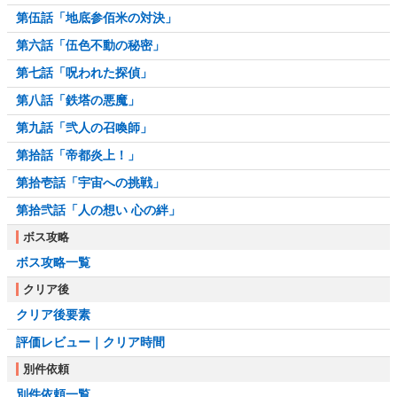
第伍話「地底参佰米の対決」
第六話「伍色不動の秘密」
第七話「呪われた探偵」
第八話「鉄塔の悪魔」
第九話「弐人の召喚師」
第拾話「帝都炎上！」
第拾壱話「宇宙への挑戦」
第拾弐話「人の想い 心の絆」
ボス攻略
ボス攻略一覧
クリア後
クリア後要素
評価レビュー｜クリア時間
別件依頼
別件依頼一覧