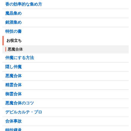
香の効率的な集め方
魔晶集め
銘酒集め
特技の書
お役立ち
悪魔合体
仲魔にする方法
隠し仲魔
悪魔合体
精霊合体
御霊合体
悪魔合体のコツ
デビルカルテ・プロ
合体事故
特技継承