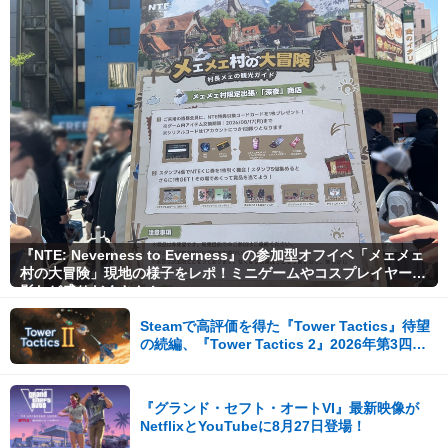
『NTE: Neverness to Everness』の参加型オフイベ「メェメェ
村の大冒険」現地の様子をレポ！ミニゲームやコスプレイヤー撮
影など盛りだくさん！
Steamで高評価を得た『Tower Tactics』待望
の続編、『Tower Tactics 2』2026年第3四半
期に早期アクセス開始
『グランド・セフト・オートVI』最新映像が
NetflixとYouTubeに8月27日登場！