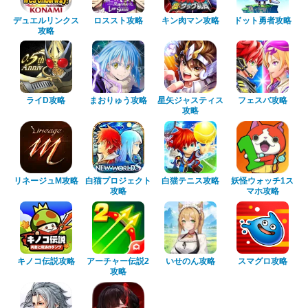
デュエルリンクス
ロススト攻略
キン肉マン攻略
ドット勇者攻略
攻略
ライD攻略
まおりゅう攻略
星矢ジャスティス
フェスバ攻略
攻略
リネージュM攻略
白猫プロジェクト
白猫テニス攻略
妖怪ウォッチ1ス
攻略
マホ攻略
キノコ伝説攻略
アーチャー伝説2
いせのん攻略
スマグロ攻略
攻略