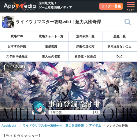
国内最大級！
ライター募集
ゲーム攻略情報メディア
ライドウリマスター攻略wiki｜超力兵団奇譚
攻略TOP
攻略チャート一覧
別件依頼一覧
悪魔一覧
おすすめ仲魔
最強悪魔
序盤の進め方
取り返せないこと
ステ振り優先度
主人公の名前
新要素・変更点
DLC
AppMedia
ライドウリマスター攻略wiki｜超力兵団奇譚
アイテム
クレタの女神像
【ライドウリマスター】