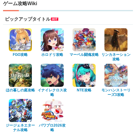
ゲーム攻略Wiki
ピックアップタイトル
FGO攻略
ホロドリ攻略
マーベル闘魂攻略
リンカネーション
攻略
ほの暮しの庭攻略
イナイレクロス攻
NTE攻略
モンハンストーリ
略
ーズ3攻略
ジージェネエター
パワプロ2026攻
ナル攻略
略