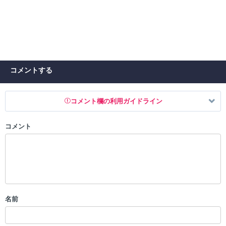
コメントする
コメント欄の利用ガイドライン
コメント
以下の書き込みを禁止とし、場合によってはコメント削除や書き込み制
限を行う可能性がございます。 あらかじめご了承ください。
・公序良俗に反する投稿
・スパムなど、記事内容と関係のない投稿
・誰かになりすます行為
・個人情報の投稿や、他者のプライバシーを侵害する投稿
名前
・一度削除された投稿を再び投稿すること
・外部サイトへの誘導や宣伝
・アカウントの売買など金銭が絡む内容の投稿