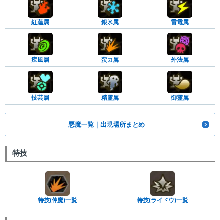
紅蓮属
銀氷属
雷電属
疾風属
蛮力属
外法属
技芸属
精霊属
御霊属
悪魔一覧｜出現場所まとめ
特技
特技(仲魔)一覧
特技(ライドウ)一覧