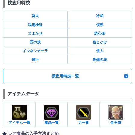
捜査用特技
発火
冷却
現場検証
偵察
力まかせ
読心術
匠の技
色じかけ
インネンオーラ
侵入
飛行
高嶺の花
捜査用特技一覧
アイテムデータ
アイテム一覧
魔晶一覧
刀一覧
金王屋
レア魔晶の入手方法まとめ