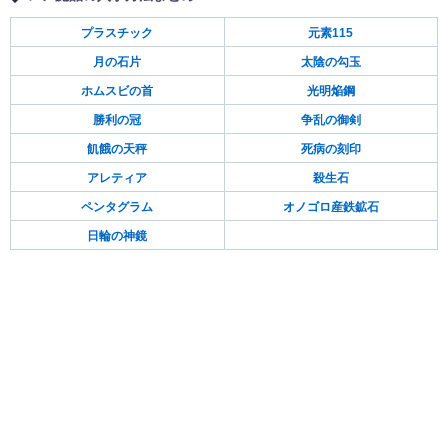
プラスチック
元素115
月の石片
太陰の勾玉
ホムスビの首
光明焔鋼
勝利の冠
争乱の御剣
飢餓の天秤
死病の刻印
アレティア
殺生石
ペンタグラム
オノゴロ産鉄鉱石
日輪の神鏡