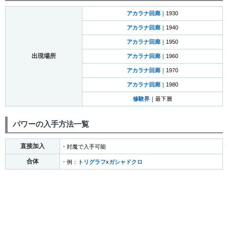
アカラナ回廊
｜1930
アカラナ回廊
｜1940
アカラナ回廊
｜1950
出現場所
アカラナ回廊
｜1960
アカラナ回廊
｜1970
アカラナ回廊
｜1980
修験界
｜最下層
パワーの入手方法一覧
直接加入
・封魔で入手可能
合体
・例：
トリグラフ
x
ガシャドクロ