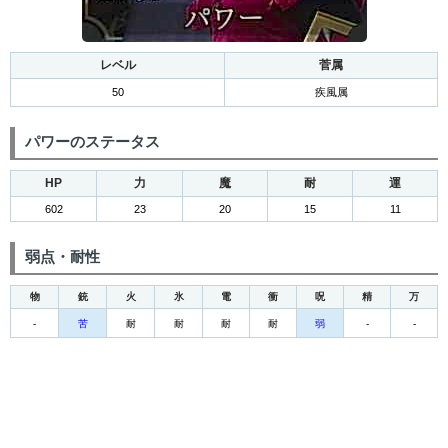
レベル
菅属
50
疾風属
パワーのステータス
HP
力
魔
耐
運
602
23
20
15
11
弱点・耐性
物
銃
火
氷
電
衝
呪
精
万
-
苦
耐
耐
耐
耐
弱
-
-