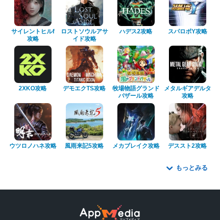
サイレントヒルf
ロストソウルアサ
ハデス2攻略
スパロボY攻略
攻略
イド攻略
2XKO攻略
デモエクTS攻略
牧場物語グランド
メタルギアデルタ
バザール攻略
攻略
ウツロノハネ攻略
風雨来記5攻略
メカブレイク攻略
デススト2攻略
もっとみる