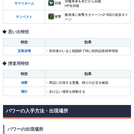
仲魔単体を死亡から回復
回復
サマリカーム
HP全回復
敵単体に衝撃大ダメージ+2~5回の追加ダメ
衝撃
テンペスト
ージ
思い出特技
特技
効果
宝珠加増
・所持者がいると戦闘終了時に戦利品取得率増加
捜査用特技
特技
効果
偵察
・周辺に出現する悪魔、残りのお宝を確認
飛行
・歩けない場所を移動する
パワーの入手方法・出現場所
パワーの出現場所