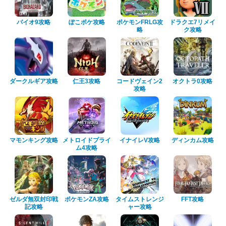
バイオ9攻略
ぽこポケ攻略
ポケモンFRLG攻
ドラクエ7リメイ
略
ク攻略
ダークルギア攻略
仁王3攻略
コードヴェイン2
オクトラ0攻略
攻略
マモンキング攻略
メトロイドプライ
イナイレV攻略
ディンカム攻略
ム4攻略
ゼルダ無双封印戦
ポケモンZA攻略
タイムストレンジ
FFT攻略
記攻略
ャー攻略