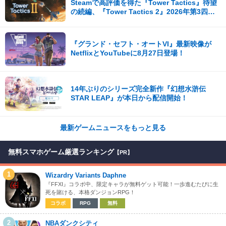
Steamで高評価を得た『Tower Tactics』待望
の続編、『Tower Tactics 2』2026年第3四半
期に早期アクセス開始
『グランド・セフト・オートVI』最新映像が
NetflixとYouTubeに8月27日登場！
14年ぶりのシリーズ完全新作『幻想水滸伝
STAR LEAP』が本日から配信開始！
最新ゲームニュースをもっと見る
無料スマホゲーム厳選ランキング
【PR】
1
Wizardry Variants Daphne
『FFXI』コラボ中、限定キャラが無料ゲット可能！一歩進むたびに生
死を賭ける、本格ダンジョンRPG！
コラボ
RPG
無料
2
NBAダンクシティ