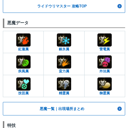
ライドウリマスター 攻略TOP
悪魔データ
紅蓮属
銀氷属
雷電属
疾風属
蛮力属
外法属
技芸属
精霊属
御霊属
悪魔一覧｜出現場所まとめ
特技