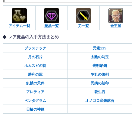
アイテム一覧
魔晶一覧
刀一覧
金王屋
レア魔晶の入手方法まとめ
プラスチック
元素115
月の石片
太陰の勾玉
ホムスビの首
光明焔鋼
勝利の冠
争乱の御剣
飢餓の天秤
死病の刻印
アレティア
殺生石
ペンタグラム
オノゴロ産鉄鉱石
日輪の神鏡