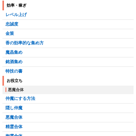
効率・稼ぎ
レベル上げ
忠誠度
金策
香の効率的な集め方
魔晶集め
銘酒集め
特技の書
お役立ち
悪魔合体
仲魔にする方法
隠し仲魔
悪魔合体
精霊合体
御霊合体