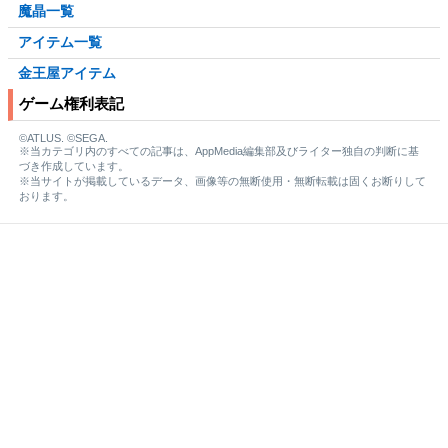
魔晶一覧
アイテム一覧
金王屋アイテム
ゲーム権利表記
©ATLUS. ©SEGA.
※当カテゴリ内のすべての記事は、AppMedia編集部及びライター独自の判断に基
づき作成しています。
※当サイトが掲載しているデータ、画像等の無断使用・無断転載は固くお断りして
おります。