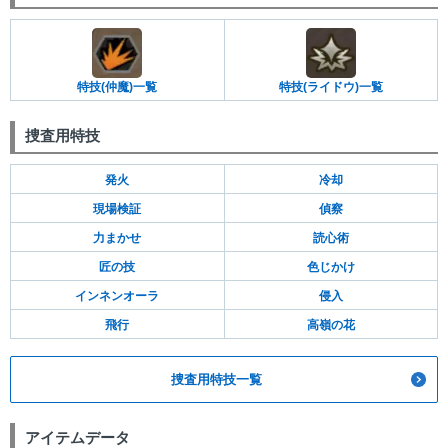
特技(仲魔)一覧
特技(ライドウ)一覧
捜査用特技
発火
冷却
現場検証
偵察
力まかせ
読心術
匠の技
色じかけ
インネンオーラ
侵入
飛行
高嶺の花
捜査用特技一覧
アイテムデータ