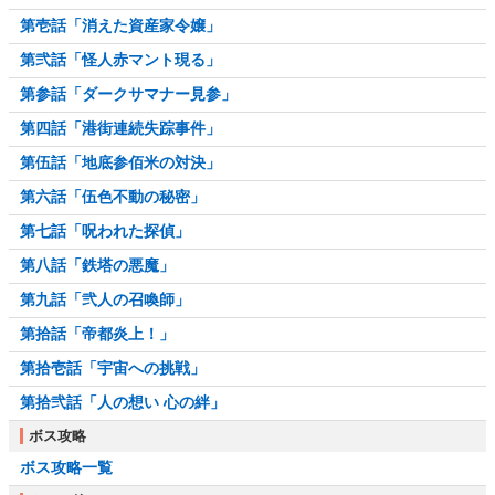
第壱話「消えた資産家令嬢」
第弐話「怪人赤マント現る」
第参話「ダークサマナー見参」
第四話「港街連続失踪事件」
第伍話「地底参佰米の対決」
第六話「伍色不動の秘密」
第七話「呪われた探偵」
第八話「鉄塔の悪魔」
第九話「弐人の召喚師」
第拾話「帝都炎上！」
第拾壱話「宇宙への挑戦」
第拾弐話「人の想い 心の絆」
ボス攻略
ボス攻略一覧