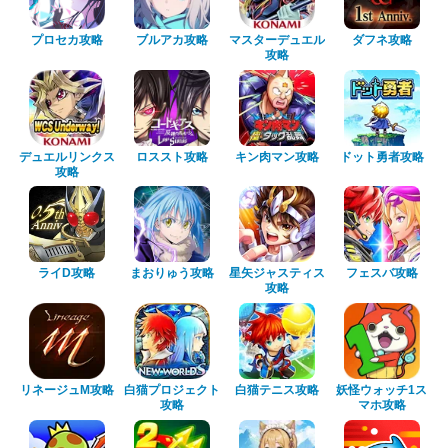
プロセカ攻略
ブルアカ攻略
マスターデュエル
ダフネ攻略
攻略
デュエルリンクス
ロススト攻略
キン肉マン攻略
ドット勇者攻略
攻略
ライD攻略
まおりゅう攻略
星矢ジャスティス
フェスバ攻略
攻略
リネージュM攻略
白猫プロジェクト
白猫テニス攻略
妖怪ウォッチ1ス
攻略
マホ攻略