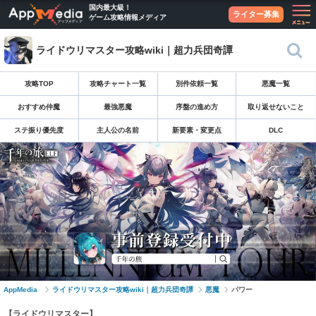
国内最大級！
ライター募集
ゲーム攻略情報メディア
ライドウリマスター攻略wiki｜超力兵団奇譚
攻略TOP
攻略チャート一覧
別件依頼一覧
悪魔一覧
おすすめ仲魔
最強悪魔
序盤の進め方
取り返せないこと
ステ振り優先度
主人公の名前
新要素・変更点
DLC
AppMedia
ライドウリマスター攻略wiki｜超力兵団奇譚
悪魔
パワー
【ライドウリマスター】