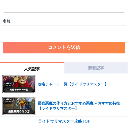
・スパムなど、記事内容と関係のない投稿
・誰かになりすます行為
・個人情報の投稿や、他者のプライバシーを侵害する投稿
名前
・一度削除された投稿を再び投稿すること
・外部サイトへの誘導や宣伝
・アカウントの売買など金銭が絡む内容の投稿
・各ゲームのネタバレを含む内容の投稿
・その他、管理者が不適切と判断した投稿
コメントの削除につきましては下記フォームより申請をいた
だけますでしょうか。
新着記事
人気記事
コメントの削除を申請する
※投稿内容を確認後、順次対応さ
せていただきます。ご了承ください。
攻略チャート一覧【ライドウリマスター】
※一度削除したコメントは復元ができませんのでご注意くだ
さい。
また、過度な利用規約の違反や、弊社に損害の及ぶ内容の書き込みがあ
最強悪魔の作り方とおすすめ悪魔 – おすすめ特技
った場合は、法的措置をとらせていただく場合もございますので、あら
【ライドウリマスター】
かじめご理解くださいませ。
ライドウリマスター攻略TOP