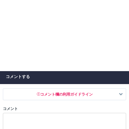
コメントする
コメント欄の利用ガイドライン
コメント
以下の書き込みを禁止とし、場合によってはコメント削除や書き込み制
限を行う可能性がございます。 あらかじめご了承ください。
・公序良俗に反する投稿