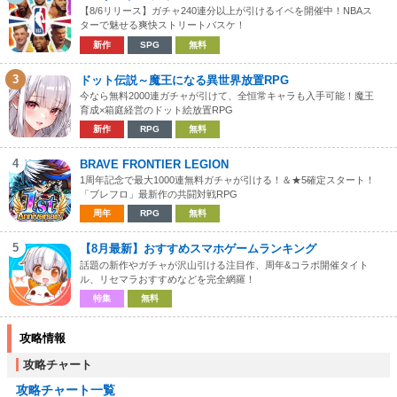
【8/6リリース】ガチャ240連分以上が引けるイベを開催中！NBAス
ターで魅せる爽快ストリートバスケ！
新作
SPG
無料
3
ドット伝説～魔王になる異世界放置RPG
今なら無料2000連ガチャが引けて、全恒常キャラも入手可能！魔王
育成×箱庭経営のドット絵放置RPG
新作
RPG
無料
4
BRAVE FRONTIER LEGION
1周年記念で最大1000連無料ガチャが引ける！＆★5確定スタート！
「ブレフロ」最新作の共闘対戦RPG
周年
RPG
無料
5
【8月最新】おすすめスマホゲームランキング
話題の新作やガチャが沢山引ける注目作、周年&コラボ開催タイト
ル、リセマラおすすめなどを完全網羅！
特集
無料
攻略情報
攻略チャート
攻略チャート一覧