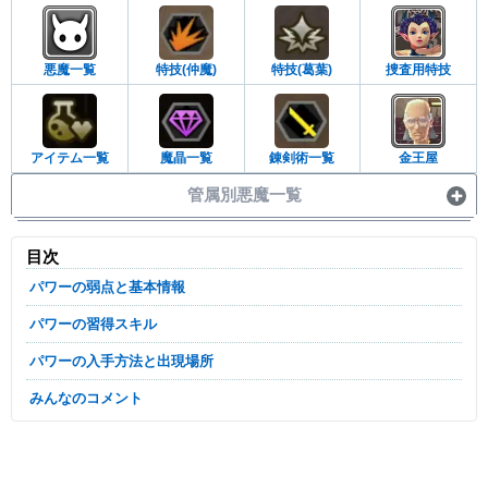
悪魔一覧
特技(仲魔)
特技(葛葉)
捜査用特技
アイテム一覧
魔晶一覧
錬剣術一覧
金王屋
管属別悪魔一覧
目次
パワーの弱点と基本情報
パワーの習得スキル
パワーの入手方法と出現場所
みんなのコメント