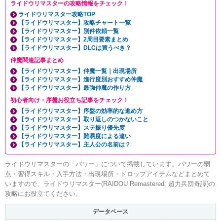
ライドウリマスターの攻略情報をチェック！
ライドウリマスター攻略TOP
【ライドウリマスター】攻略チャート一覧
【ライドウリマスター】別件依頼一覧
【ライドウリマスター】2周目要素まとめ
【ライドウリマスター】DLCは買うべき？
仲魔関連記事まとめ
【ライドウリマスター】仲魔一覧｜出現場所
【ライドウリマスター】進行度別おすすめ仲魔
【ライドウリマスター】最強仲魔の作り方
初心者向け・序盤お役立ち記事をチェック！
【ライドウリマスター】序盤の効率的な進め方
【ライドウリマスター】取り返しのつかないこと
【ライドウリマスター】ステ振り優先度
【ライドウリマスター】難易度による違い
【ライドウリマスター】主人公の名前は？
ライドウリマスターの「パワー」について掲載しています。パワーの弱
点・習得スキル・入手方法・出現場所・ドロップアイテムなどまとめて
いますので、ライドウリマスター(RAIDOU Remastered: 超力兵団奇譚)の
攻略にお役立てください。
データベース