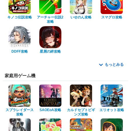
キノコ伝説攻略
アーチャー伝説2
いせのん攻略
スマグロ攻略
攻略
DDFF攻略
星屑の絆攻略
もっとみる
家庭用ゲーム機
スプラレイダース
SAOEoA攻略
カルドセプトビギ
エリオット攻略
攻略
ンズ攻略