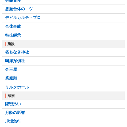
悪魔合体のコツ
デビルカルテ・プロ
合体事故
特技継承
施設
名もなき神社
鳴海探偵社
金王屋
業魔殿
ミルクホール
探索
隠密払い
月齢の影響
現場急行