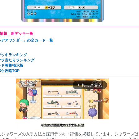
情報｜新デッキ一覧
ルデアワンダー」の全カード一覧
デッキランキング
マラ当たりランキング
ード募集掲示板
ケ攻略TOP
もっと見る
arrow_forward_ios
のシャワーズの入手方法と採用デッキ・評価を掲載しています。シャワーズは