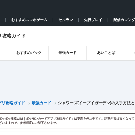
おすすめスマホゲーム
セルラン
先行プレイ
配信カレンダ
リ攻略ガイド
おすすめパック
最強カード
あいことば
プリ攻略ガイド
最強カード
シャワーズ(イーブイガーデン)の入手方法
ポケポケ攻略wiki｜ポケモンカードアプリ攻略ガイド」は更新を停止中です。記事内容は古くなって
ざいますので、参考程度にご覧下さいませ。