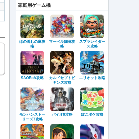
家庭用ゲーム機
ほの暮しの庭攻
マーベル闘魂攻
スプラレイダー
略
略
ス攻略
SAOEoA攻略
カルドセプトビ
エリオット攻略
ギンズ攻略
モンハンストー
バイオ9攻略
ぽこポケ攻略
リーズ3攻略