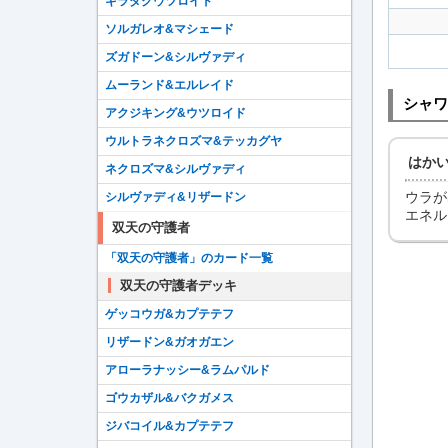
ギラダクウツロイド
ソルガレオ&マシェード
ズガドーン&シルヴァディ
ムーランド&エルレイド
シャワ
アクジキング&ウツロイド
ウルトラネクロズマ&テッカグヤ
はか
ネクロズマ&シルヴァディ
ウラが
シルヴァディ&リザードン
エネル
双天の守護者
「双天の守護者」のカード一覧
双天の守護者デッキ
ゲッコウガ&カプテテフ
リザードン&ガオガエン
アローラナッシー&ラムパルド
ゴウカザル&バクガメス
ジバコイル&カプテテフ