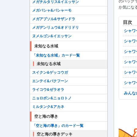
のパック
メガチルタリス&イエッサン
か気にな
メガバシャ&バシャーモ
メガアブソル&サザンドラ
目次
メガデンリュウ&オドリドリ
シャ
ヌメルゴン&イエッサン
シャ
未知なる水域
シャ
「未知なる水域」カード一覧
シャ
未知なる水域
シャ
スイクン&ゲッコウガ
エンテイ&バクフーン
シャ
ライコウ&ゼラオラ
みん
ニョロボン&ニョロトノ
ミルタンク&アカネ
空と海の導き
「空と海の導き」のカード一覧
空と海の導きデッキ