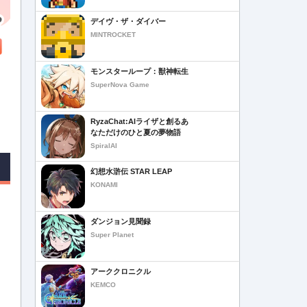
デイヴ・ザ・ダイバー
MINTROCKET
モンスターループ：獣神転生
SuperNova Game
RyzaChat:AIライザと創るあ
なただけのひと夏の夢物語
SpiralAI
幻想水滸伝 STAR LEAP
KONAMI
ダンジョン見聞録
Super Planet
アーククロニクル
KEMCO