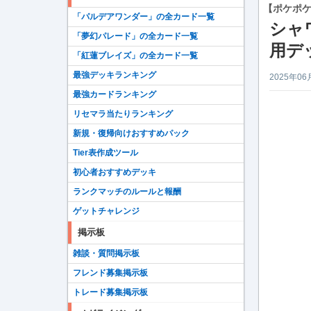
【ポケポ
「パルデアワンダー」の全カード一覧
シャ
「夢幻パレード」の全カード一覧
用デ
「紅蓮ブレイズ」の全カード一覧
最強デッキランキング
2025年06
最強カードランキング
リセマラ当たりランキング
新規・復帰向けおすすめパック
Tier表作成ツール
初心者おすすめデッキ
ランクマッチのルールと報酬
ゲットチャレンジ
掲示板
雑談・質問掲示板
フレンド募集掲示板
トレード募集掲示板