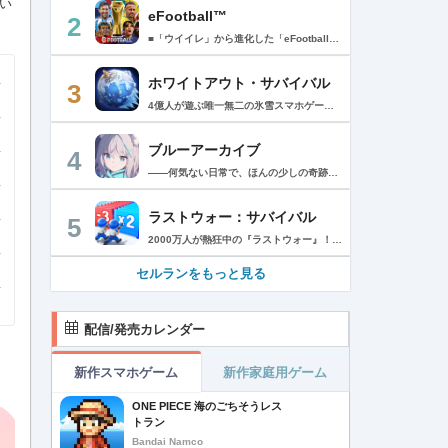
い
eFootball™
2
■「ウイイレ」から進化した「eFootball™」 人気サッカーゲーム「ウイニングイレブン」が「eFootball™」とタイトルを変え、大きく進化して生まれ変わりました。「eFootball™」で新しいサッカーゲームを体感しましょう！ ■はじめての方でも安心 ダウンロード後は、実践を交えたステップアップ方式のチュートリアルで直感的に基本操作を覚えることができます！さらに、チュートリアルを全てクリアすると、リオネル メッシがもらえます！！ また、試合の面白さや爽快感を楽しんでいただくためにスマートアシストを実装。 複雑な操作をしなくても、華麗なドリブルやパスで相手をかわして強烈なシュートでゴールを奪うことができます！ 【基本的な遊び方】 ■好きなチームで始めよう 欧州、米州、アジアなど世界各国のクラブやナショナルチームなどお気に入りのチームでスタートできます！ ■選手を獲得しましょう チームを作成したら、選手を獲得しましょう。現役のスーパースターや、歴史に残るレジェンドたちが、あなたのクラブでの活躍を待っています！ ・スペシャル選手リスト 現実の試合で大活躍した選手や、注目リーグの選手、レジェンドなどの特別な選手を獲得できます。 ・スタンダード選手リスト 好きな選手を獲得できます。条件を設定して絞り込むことができます。 ・監督リスト さまざまな戦術や得意な育成タイプを持った監督を獲得できます。 ■試合を楽しもう 獲得した選手でチームを編成したら、いよいよ試合に挑戦！ AIを相手に腕を磨いたり、オンライン対戦でランキングを競ったり、楽しみ方はあなた次第です。 ・対AI戦で腕を磨く 注目リーグのチームやナショナルチームを相手に戦うイベントなど、サッカーシーズンに合わせたさまざまなテーマのイベントが開催されています。 また、10段階にレベル分けされたDivision制の「eFootball™ リーグ」で楽しみながらレベルアップしていくことも可能です！ ・対人戦で実力を試す Division制の全ユーザーとランキングを競う「eFootball™ リーグ」や、毎週開催される様々なイベントで、オンラインでのリアルタイム対戦を楽しむことができます。あなたのドリームチームで、最高峰のDivision 1を目指しましょう！ ・友達と最大3vs3の対戦を楽しむ フレンドマッチ機能を使って、友達と対戦することができます。育て上げたチームの強さを友達に見せつけましょう！ また、最大3vs3の協力対戦も可能。友達とオンラインで集まって対戦を楽しみましょう！ ■選手を育てる 獲得した選手は、選手種別によっては成長させることができます。 試合に出場させたり、ゲーム内アイテムを使用したりして、選手のレベルを上げる事で入手できる「タレントポイント」で、能力パラメータを上昇させましょう。 より自分好みの選手にしたい場合は、手動でポイントを割り振りましょう。 ポイントの割り振りに迷った場合は、[おまかせ]で設定することもできます。 自分だけのお気に入りの選手に育て上げましょう！ 【もっと楽しむ】 ■Live Updateを毎週配信 選手の移籍や、現実の試合での活躍が反映される「Live Update」を搭載。 毎週配信される「Live Update」を参考に、スカッドを編成し試合に挑みましょう。 ■スタジアムをカスタマイズ 試合中のスタジアムに反映されるコレオ・オブジェクトなどのスタジアムパーツをカスタマイズできます。 思い通りのスタジアムにアレンジして、ゲーム体験を彩りましょう！ ※居住国・地域が以下のお客様には、eFootball™ コインによるルートボックス施策をご提供しておりません。 ベルギー、ブラジル(18歳未満) 【最新情報について】 本商品は、新機能やモードの追加、ゲームプレイ・イベントのアップデートを継続的に行っていきます。 最新情報は「eFootball™」公式サイトをご確認ください。 【ダウンロードについて】 本アプリをダウンロードするためには、ストレージに約3.3GBの空き容量が必要となります。 あらかじめ3.3GB以上の容量を空けてからダウンロードを行っていただけますようお願いします。 ダウンロード時はWi-Fi環境で接続することを推奨いたします。 ※アップデートにつきましても同様となります。 【通信環境について】 本アプリはオンラインゲームです。通信可能な環境でお楽しみください。
ホワイトアウト・サバイバル
3
4億人が遊ぶ唯一無二の氷雪スマホゲーム！サクッと爽快！みんなで極寒サバイバル ！ 猛吹雪に襲われ、かつての世界は崩壊。人類の文明の灯火は、氷雪の中で今にも消えかかっている…。 生存者達よ、今こそ立ち上がれ！——仲間を率いて希望の灯りをともし、凍てつく大地に新たな拠点を築こう！ さらに新規ユーザー限定でSSR英雄「ジャスミン」が無料で仲間入り！ 彼女と共に氷原の奥地へと踏み込み、吹雪の中に潜む未知の脅威に立ち向かおう！ 【ゲームの特徴】 ◆領地再建！凍土に希望の光を！ 大溶鉱炉に火を灯すことから始めて、積もった雪を溶かして領土を開拓しよう！ 法令を発布して人員を的確に配置すれば、拠点の建設効率がぐんとアップ！ ◆放置で楽々、資源を効率ストック！ ワンタップで英雄を派遣するだけで、見守りは不要！ オフライン中も資源は自動でたっぷり蓄積されて、戻れば報酬が山盛り！極寒サバイバルでも、もう怖くない！ ◆お手軽に始められる氷雪ミニゲーム！ ミニゲームが次々と登場！「穴釣り選手権」でレア生物図鑑を解放し、「除雪隊」で雪山の宝を発見しよう！ スキマ時間でも気軽にプレイできて、雪原ライフは楽しさ満載！ ◆戦略を駆使して、英雄で敵を撃退！ 英雄はレベル共有で育成の手間いらずで、スキルを活かせば様々な難関を攻略可能！ 最強チームを組み上げて、敵を圧倒しよう！ ◆協力プレイで、凍土制覇を目指そう！ 同盟の支援で負傷者の治療や育成もスピードアップ！ 作戦を練って仲間と役割分担すれば戦力倍増！勝利の喜びをみんなで分かち合おう！ さらにたくさんのコンテンツをお届けいたします： ◆オフィシャルサイト: https://whiteoutsurvival.centurygames.com/ja ◆X: https://x.com/WOS_Japan ◆Facebook: https://www.facebook.com/WhiteoutSurvival ◆Discord: https://discord.gg/whiteoutsurvival ◆YouTube: https://www.youtube.com/@WhiteoutSurvivalOfficial_JA ◆TikTok: https://www.tiktok.com/@howasaba.jp
ブルーアーカイブ
4
――何気ない日常で、ほんの少しの奇跡を見つける物語 Yostarが贈る学園×青春×物語RPG『ブルーアーカイブ -Blue Archive-』！ 先生として、個性豊かで魅力的な生徒たちと共に、一風変わった学園都市キヴォトスの 日常を過ごそう！ ■あらすじ ここは学園都市キヴォトス。 数千の学園からなる超巨大学園都市では、日々トラブルが絶えない。 この問題に対応すべく、連邦生徒会長によって連邦捜査部【シャーレ】が設立された。 この物語は【シャーレ】の顧問となる先生とそれに協力する生徒たちと学園都市での日常を 描いた物語である。 ▼可愛いキャラクターが活躍する3Dバトル 大迫力の3Dリアルタイムバトル！ 可愛いキャラクター達が画面いっぱいに所狭しと大活躍。 あなたは先生として、生徒たちを指揮しよう！ ▼個性豊かなキャラクターを彩るハイクオリティの2Dアニメーション 美少女キャラクターたちが綺麗な2Dアニメーションであなたを迎えてくれる！ 仲良くなると特別なアニメーションが見れることもあるぞ！ ▼生徒たちと絆を深めて彼女たちと特別な日常を過ごそう！ 一緒にいる時間が長ければ長いほど、彼女たちはあなたとの絆は深まっていく。 そんな彼女たちとの日々が、きっとあなたの日常を特別なものに！ ▼公式Twitter https://twitter.com/Blue_ArchiveJP ▼公式サイト https://bluearchive.jp/ (C)Yostar, Inc.
ラストウォー：サバイバル
5
2000万人が熱狂中の『ラストウォー』！ ゾンビの群れをくぐり抜け、超爽快バトルでストレス発散！ 世界は、崩壊の一途を辿ります………ゾンビに支配された世界で生き残るためには、戦うしかありません。 あなたは数少ない生存者として、押し寄せてくるゾンビの群れをせん滅することになります。 「生存者よ、終末世界の救世主になれ！」 ◆一瞬の判断で勝利を掴もう レーンに障害物とゾンビが待ち構えている。 避けるか、破壊するかの二択でゾンビの群れをくぐり抜け、勝利へと進もう！ ◆人類最後の砦を作ろう 基地建設、科学研究、部隊訓練、ゾンビ討伐…… 生存者基地を拠点に、自らの手で未来を切り開こう！ ◆最強チームを結成しよう 仲間となる英雄を集め、自分好みの最強部隊を作り上げよう。 多種多様なスキルを組み合わせ、ゾンビをボコボコにしよう！ ◆2000万人と一緒に楽しもう 終末世界でもチームワークが大切だ。 世界中のプレイヤーと協力し、強大なボスに挑もう！ 簡単だけど奥深い。これが『ラストウォー：サバイバル』だ！
セルランをもっと見る
配信/発売カレンダー
新作スマホゲーム
新作家庭用ゲーム
ONE PIECE 海のごちそうレス
トラン
Bandai Namco