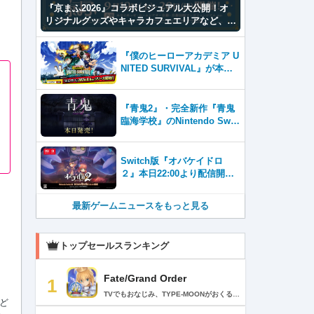
『京まふ2026』コラボビジュアル大公開！オ
リジナルグッズやキャラカフェエリアなど、見
どころ満載！！
『僕のヒーローアカデミア U
NITED SURVIVAL』が本日8
月6日サービス開始！事前登
録者数100万を突破！
『青鬼2』・完全新作『青鬼
臨海学校』のNintendo Swit
ch™＆Steam®版が本日発
売！
Switch版『オバケイドロ
２』本日22:00より配信開
始！&DLC『追加キャラクタ
ーパック１』が登場！
最新ゲームニュースをもっと見る
トップセールスランキング
Fate/Grand Order
1
TVでもおなじみ、TYPE-MOONがおくるFateのRPG！ スマホでも本格的なRPGが楽しめる。 文字数にして500万字超という、圧倒的なボリュームを堪能できるストーリー！ 本編以外にもキャラクターごとにストーリーを用意し、Fateファンも今回はじめてFateの世界を体験される方も十分満足いただける内容となっています。 【あらすじ】 西暦2015年。 地球の未来を観測するカルデアは、2017年以降の人類史が崩壊している事実を確認した。 昨日まで確かに存在していた2115年までの“約束された未来”は、何の前触れもなく突如として消え去ったのだ。 なぜ。どうして。だれが。どうやって。 西暦2004年 日本 ある地方都市。 ここに今まではなかった、「観測できない領域」が現れたと。 カルデアはこれを人類絶滅の原因と仮定し、いまだ実験段階だった第六の実験を決行する事となった。 それは過去への時間旅行。 人間を霊子化させて過去に送りこみ、事象に介入する事で時空の特異点を解明、あるいは破壊する禁断の儀式。 その名を人理守護指令、グランドオーダー。 人類を守るために人類史に立ち向かう、運命と戦うものたちの総称である。 【ゲーム概要】 スマホに最適化された簡単操作のコマンドオーダーバトル！ プレイヤーはマスターとなって英霊たちを操り敵を倒し謎を解明していく。 好みの英霊で戦うか、強い英霊で戦うかバトルスタイルはプレイヤーしだい。 ◆豪華声優陣が続々参加 青木志貴、茜屋日海夏、赤羽根健治、明坂聡美、浅川悠、朝日奈丸佳、阿澄佳奈、阿部彬名、阿部敦、阿部里果、雨宮天、新井里美、井口裕香、井澤詩織、石川界人、石川由依、石谷春貴、伊瀬茉莉也、市ノ瀬加那、伊藤彩沙、伊藤かな恵、伊東健人、伊藤静、伊藤美紀、稲田徹、井上和彦、井上喜久子、井上麻里奈、伊丸岡篤、石見舞菜香、上坂すみれ、植田佳奈、上田麗奈、内田真礼、内田雄馬、内山昂輝、梅原裕一郎、江川央生、江口拓也、江越彬紀、遠藤綾、大久保瑠美、大空直美、大塚明夫、大塚芳忠、大原さやか、大和田仁美、岡本信彦、置鮎龍太郎、小倉唯、小澤亜李、小野賢章、小野大輔、小野友樹、小見川千明、かかずゆみ、柿原徹也、加隈亜衣、笠間淳、加瀬康之、門脇舞以、金元寿子、神尾晋一郎、茅野愛衣、川澄綾子、河西健吾、川野剛稔、神奈延年、鬼頭明里、木村珠莉、木村良平、桐本拓哉、釘宮理恵、久野美咲、黒木ほの香、黒田崇矢、桑原由気、KENN、高野麻里佳、古賀葵、小清水亜美、後藤邑子、小西克幸、小林千晃、小林ゆう、小林裕介、小原好美、小松未可子、子安武人、小山力也、近藤玲奈、斎賀みつき、西前忠久、斉藤壮馬、斎藤千和、坂本真綾、佐倉綾音、櫻井孝宏、佐藤聡美、佐藤利奈、沢城みゆき、下屋則子、島﨑信長、嶋村侑、庄司宇芽香、白石晴香、新垣樽助、真堂圭、末柄里恵、杉田智和、杉山紀彰、鈴木達央、鈴木崚汰、鈴代紗弓、鈴村健一、諏訪彩花、諏訪部順一、関俊彦、関智一、瀬戸麻沙美、芹澤優、仙台エリ、千本木彩花、園崎未恵、大地葉、高乃麗、高野直子、高橋花林、高橋李依、高山みなみ、武内駿輔、竹内良太、武田華、田中敦子、田中美海、田中理恵、谷山紀章、種﨑敦美、種田梨沙、田丸篤志、田村睦心、田村ゆかり、丹下桜、千葉繁、千葉翔也、津田健次郎、紡木吏佐、鶴岡聡、寺崎裕香、寺島拓篤、東山奈央、土岐隼一、飛田展男、戸松遥、豊永利行、鳥海浩輔、中井和哉、中田譲治、長縄まりあ、仲村美沙希、中村悠一、名塚佳織、生天目仁美、浪川大輔、能登麻美子、野中藍、乃村健次、土師孝也、長谷川育美、花江夏樹、花澤香菜、花守ゆみり、早見沙織、原由実、春野杏、潘めぐみ、日岡なつみ、日笠陽子、日野聡、平川大輔、ファイルーズあい、福圓美里、福西勝也、福山潤、藤井隼、藤沼建人、ブリドカットセーラ恵美、古川慎、保志総一朗、星野貴紀、堀内賢雄、堀江由衣、本多真梨子、本多陽子、本渡楓、前野智昭、M・A・O、増田俊樹、Machico、松風雅也、真殿光昭、マフィア梶田、三上哲、三木眞一郎、水樹奈々、水島大宙、水橋かおり、緑川光、水瀬いのり、南央美、峯田茉優、宮野真守、宮本充、村瀬歩、森川智之、森田了介、森永千才、森なな子、諸星すみれ、安井邦彦、山路和弘、山下大輝、山下七海、山寺宏一、山根綺、山野井仁、山村響、悠木碧、ゆかな、遊佐浩二、吉野裕行、佳村はるか、米澤円、若林直美、和氣あず未、和多田美咲（50音順） ◆全体構成・メインシナリオ・シナリオ・総監督 奈須きのこ ◆リードキャラクターデザイナー 武内崇 ◆アートディレクション TYPE-MOON ◆メインシナリオ・シナリオ執筆 東出祐一郎、桜井光 水瀬葉月、星空めてお ◆ゲストライター amphibian、虚淵玄（ニトロプラス）、acpi、ＯＫＳＧ（TYPE-MOON）、経験値、小太刀右京、三田誠、たけのこ星人、橘公司、田中天（株式会社フラッグノーツ）、成田良悟、鋼屋ジン、ひろやまひろし、円居挽、茗荷屋甚六、矢野俊策（株式会社フラッグノーツ）、リヨ（50音順） ◆キャラクターデザイン I-IV、蒼月タカオ（TYPE-MOON）、AKIRA、Azusa、東冬、荒野、Anmi、池澤真、石田あきら、いみぎむる、兔ろうと、羽海野チカ、大森葵、岡崎武士、okojo、およ、加藤いつわ、カワグチタケシ、きばどりリュー、桐原小鳥、ギンカ、倉花千夏、黒星紅白、小梅けいと、近衛乙嗣、小松崎類、こやまひろかず（TYPE-MOON）、西藤浩樹（LASENGLE）、saitom、坂本みねぢ、佐々木少年、サテー、色素、縞うどん（TYPE-MOON）、島田フミカネ、しまどりる、sime、下越（TYPE-MOON）、シャカＰ（LASENGLE）、白浜鴎、しらび、白峰、真じろう、STAR影法師、曽我誠、タイキ、高橋慶太郎、高山箕犀、竹、武中英雄、武梨えり、たけのこ星人、TAKOLEGS、田島昭宇、タスクオーナ、danciao、中央東口、CHOCO、悌太、Dd、天空すふぃあ、DANGERDROP、toi8、トリダモノ、中原、なまにくATK、西出ケンゴロー、nipi、ネコタワワ、NOCO、pako、林けゐ、原田たけひと、春野友矢、ばん！、Bすけ、左、ヒライユキオ、平野稜二、広江礼威、ひろやまひろし、PFALZ、ぶくろて、huke、BLACK（TYPE-MOON）、古海鐘一、BUNBUN、hou、ホトソウカ、本庄雷太、前田浩孝、マシマサキ、また、松竜、Mika Pikazo、緑川美帆、三輪士郎、村山竜大、めろん22、望月けい、元村人、森井しづき、森山大輔、山中虎鉄、YOCO_N（LASENGLE）、余湖裕輝、米山舞、La-na、lack、リヨ、Ryota-H、輪くすさが、redjuice、ReDrop、ろび～な、ワダアルコ、渡れい（50音順） このアプリケーションには、（株）ＣＲＩ・ミドルウェアの「CRIWARE（TM）」が使用されています。
ど