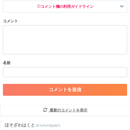
コメント欄の利用ガイドライン
コメント
以下の書き込みを禁止とし、場合によってはコメント削除や書き込み制
限を行う可能性がございます。 あらかじめご了承ください。
・公序良俗に反する投稿
・スパムなど、記事内容と関係のない投稿
・誰かになりすます行為
・個人情報の投稿や、他者のプライバシーを侵害する投稿
名前
・一度削除された投稿を再び投稿すること
・外部サイトへの誘導や宣伝
・アカウントの売買など金銭が絡む内容の投稿
・各ゲームのネタバレを含む内容の投稿
・その他、管理者が不適切と判断した投稿
コメントの削除につきましては下記フォームより申請をいた
だけますでしょうか。
最新のコメントを表示
コメントの削除を申請する
※投稿内容を確認後、順次対応さ
せていただきます。ご了承ください。
ほそざわはくと
ID:YzYyY2QxZjY1
※一度削除したコメントは復元ができませんのでご注意くだ