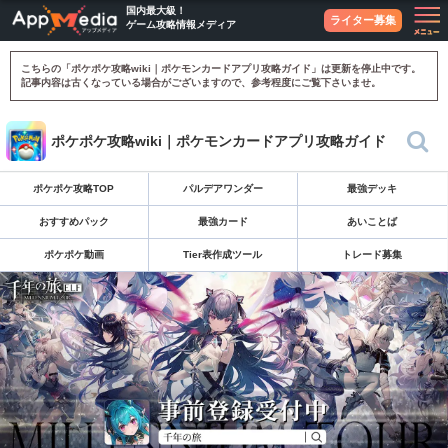
国内最大級！
ライター募集
ゲーム攻略情報メディア
こちらの「ポケポケ攻略wiki｜ポケモンカードアプリ攻略ガイド」は更新を停止中です。
記事内容は古くなっている場合がございますので、参考程度にご覧下さいませ。
ポケポケ攻略wiki｜ポケモンカードアプリ攻略ガイド
ポケポケ攻略TOP
パルデアワンダー
最強デッキ
おすすめパック
最強カード
あいことば
ポケポケ動画
Tier表作成ツール
トレード募集