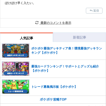
ぽけぽけ早く入たい。
さい。
返信
また、過度な利用規約の違反や、弊社に損害の及ぶ内容の書き込みがあ
った場合は、法的措置をとらせていただく場合もございますので、あら
かじめご理解くださいませ。
最新のコメントを表示
新着記事
人気記事
ポケポケ最強デッキティア表！環境最強デッキラン
キング【ポケポケ】
最強カードランキング！サポートとグッズも紹介
【ポケポケ】
トレード募集掲示板【ポケポケ】
ポケポケ攻略TOP