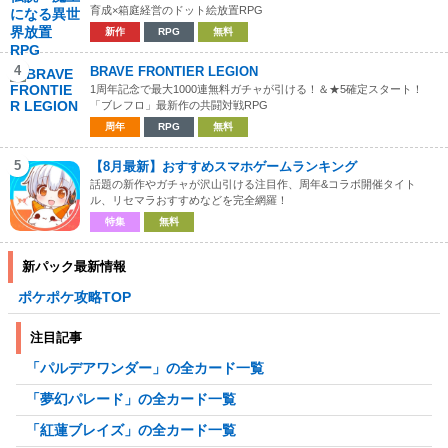
育成×箱庭経営のドット絵放置RPG
新作
RPG
無料
4
BRAVE FRONTIER LEGION
1周年記念で最大1000連無料ガチャが引ける！＆★5確定スタート！
「ブレフロ」最新作の共闘対戦RPG
周年
RPG
無料
5
【8月最新】おすすめスマホゲームランキング
話題の新作やガチャが沢山引ける注目作、周年&コラボ開催タイト
ル、リセマラおすすめなどを完全網羅！
特集
無料
新パック最新情報
ポケポケ攻略TOP
注目記事
「パルデアワンダー」の全カード一覧
「夢幻パレード」の全カード一覧
「紅蓮ブレイズ」の全カード一覧