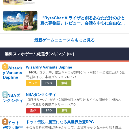
『RyzaChat:AIライザと創るあなただけのひと
夏の夢物語』レビュー。会話を中心に自由な冒
険を進めていくシステムはこれまでにない新鮮
な体験が楽しめる【先行プレイレポート】
最新ゲームニュースをもっと見る
無料スマホゲーム厳選ランキング
【PR】
1
Wizardry Variants Daphne
『FFXI』コラボ中、限定キャラが無料ゲット可能！一歩進むたびに生
死を賭ける、本格ダンジョンRPG！
コラボ
RPG
無料
2
NBAダンクシティ
【8/6リリース】ガチャ240連分以上が引けるイベを開催中！NBAス
ターで魅せる爽快ストリートバスケ！
新作
SPG
無料
3
ドット伝説～魔王になる異世界放置RPG
今なら無料2000連ガチャが引けて、全恒常キャラも入手可能！魔王