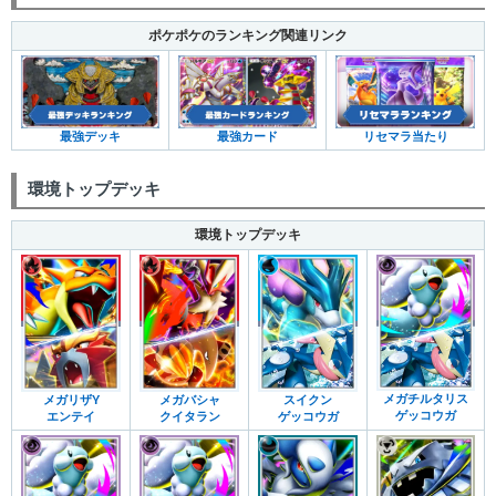
ポケポケのランキング関連リンク
最強デッキ
最強カード
リセマラ当たり
環境トップデッキ
環境トップデッキ
メガチルタリス
メガリザY
メガバシャ
スイクン
ゲッコウガ
エンテイ
クイタラン
ゲッコウガ