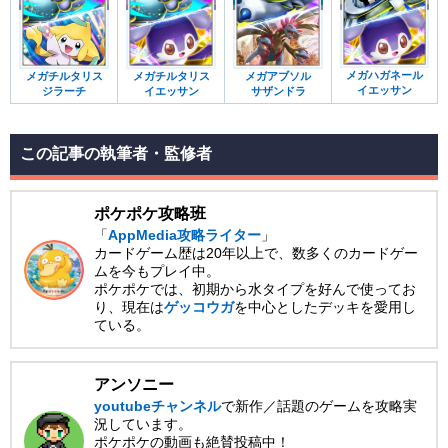
メガハガネール
メガチルタリス
メガチルタリス
メガアブソル
イエッサン
ジラーチ
イエッサン
サザンドラ
この記事の執筆者・監修者
ポケポケ攻略班
「
AppMedia攻略ライター
」
カードゲーム歴は20年以上で、数多くのカードゲー
ムを今もプレイ中。
ポケポケでは、初期から水タイプを好んで使ってお
り、現在は
ゲッコウガ
を中心としたデッキを愛用し
ている。
アンソニー
youtubeチャンネル
で新作／話題のゲームを攻略実
況しています。
ポケポケの動画も絶賛投稿中！