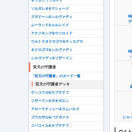
ギラダクウツロイド
ソルガレオ&マシェード
時
ズガドーン&シルヴァディ
デ
ムーランド&エルレイド
アクジキング&ウツロイド
ウルトラネクロズマ&テッカグヤ
ネクロズマ&シルヴァディ
時
シルヴァディ&リザードン
双天の守護者
「双天の守護者」のカード一覧
双天の守護者デッキ
ゲッコウガ&カプテテフ
リザードン&ガオガエン
アローラナッシー&ラムパルド
シャ
ゴウカザル&バクガメス
ジバコイル&カプテテフ
ウミト