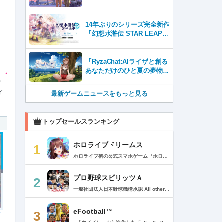
Tubeに8月27日登場！
14年ぶりのシリーズ完全新作
『幻想水滸伝 STAR LEAP』
が本日から配信開始！
『RyzaChat:AIライザと創る
あなただけのひと夏の夢物
語』レビュー。会話を中心に
キ
自由な冒険を進めていくシス
ィ
最新ゲームニュースをもっと見る
テムはこれまでにない新鮮な
体験が楽しめる【先行プレイ
レポート】
トップセールスランキング
ホロライブドリームス
1
ホロライブ初の公式スマホゲーム『ホロライブドリームス(ホロドリ)』がリズム&RPGとして登場！ リズムゲームを中心に、テーマパークの発展やミニゲームなど多彩なコンテンツを収録！ 総勢50名以上のホロライブメンバーが登場し、初期収録楽曲はなんと150曲以上！ ホロライブのファンも、初めての方も幅広く楽しめる作品で、遊び方はあなた次第！ ▼本格リズムゲーム▼ 公式MVやライブ映像を背景に、本格リズムゲームが楽しめる！ 自分だけのオリジナル譜面を作って公開できる「クリエイト譜面」機能を搭載！ ・超高難度のやり込み譜面 ・タレントへの愛を詰め込んだ譜面 ・みんなで楽しめるネタ譜面 などなど、世界中のプレイヤーがつくった譜面で遊んで、楽しさ無限大！ リズムゲームが苦手な方でもオート機能で安心して遊べる！ タレント育成/編成でスコアアップを目指そう！ ▼初期収録楽曲は150曲以上▼ ホロライブ楽曲から人気カバー楽曲まで幅広く収録！ 最新ヒットから定番曲までラインナップ！ 【ホロライブ楽曲】 ・ビビデバ ・Shiny Smily Story ・BLUE CLAPPER ほか 【カバー楽曲】 ・勇者 ・メギツネ ・わたしの一番かわいいところ ほか ▼ゲームの舞台はテーマパーク▼ 舞台は、世界のどこかに浮かぶ無人島。 ホロライブメンバーと力を合わせ、夢のテーマパークを発展させていく。 リズムゲームやミニゲームをプレイしてクエストを進行しパークを発展させよう！ ホロメンクエストをプレイすることで、操作タレントが増えていく！ 推しホロメンを解放して、夢のテーマパークを作り上げよう！ ホロライブらしさあふれる施設も多数登場！ このゲームだけのオリジナルストーリーも展開！ 夢のテーマパーク完成を目指そう！ ▼1人でもみんなでも楽しめるミニゲーム▼ ひとりでも、みんなでも楽しめる多彩なミニゲームを収録！ マルチプレイ搭載で、協力や対戦で盛り上がろう！ 難しいアクションが苦手な方でも楽しめるシンプル操作のミニゲームも収録！ 短時間で遊べるカジュアルなものから、繰り返し挑戦したくなるやり込み系まで幅広くラインナップ！ プレイして報酬を獲得し、育成やパーク発展をさらに加速させよう！ ▼公式サイト：https://www.hololive-dreams.com ▼利用規約：https://www.hololive-dreams.com/terms ▼プライバシーポリシー：https://qualiarts.jp/privacy ▼Ⓒ COVER / Ⓒ QualiArts, Inc. +++++++++++++++++++++++++++++++++++++++++++++++++++++++++++ このアプリケーションには、株式会社Live2Dの「Live2D」が使用されています。
プロ野球スピリッツＡ
2
一般社団法人日本野球機構承認 All other copyrights or trademarks are the property of their respective owners and are used under license. --------------------------------------------- リアルプロ野球ゲームの決定版がついに登場！ 最高の映像クオリティでプロ野球の臨場感を再現 鍛え上げた最強のチームで日本一を目指そう！ --------------------------------------------- ◇重要なお知らせ◇ ・本アプリはオンラインゲームです。通信可能な環境でお楽しみ下さい。 ・チュートリアル終了時に約650MBのダウンロードが必要です。 ・動作環境 対応OS：iOS 15.0以降、iPadOS 15.0以降 対応端末：iPhone 6s/6s Plus以降、iPad（第5世代）以降、iPad Air 2以降、iPad mini 4以降、iPod touch（第7世代）以降、iPad Pro シリーズ ※動作環境を満たす端末でも、端末の性能や仕様、端末固有のアプリ使用状況などにより、正常に動作しない場合があります。 --------------------------------------------- 【プロ野球スピリッツAとは？】 ◇リアルなプロ野球表現 プロ野球選手が実写と本人そっくりのリアルな3Dモデルで登場！ 試合を熱く盛り上げる実況・解説や観客席からの応援でプロ野球の臨場感をそのまま再現！ ◇3Dアクション野球 迫力の3Dアクション野球では、選手の特徴が結果に大きく影響。本格派投手、技巧派投手、巧打者、強打者・・・選手それぞれの持ち味を活かしながら、自らの力でチームを勝利に導こう！ アクションが苦手な方のために、「ゾーン打ち」や「おまかせ配球」といった簡単操作も搭載。 ◇実在のプロ野球選手が登場!! 実際のプロ野球のペナント成績に基づいた選手たちが登場！ ＜セ・リーグ＞ 阪神タイガース 横浜DeNAベイスターズ 読売ジャイアンツ 中日ドラゴンズ 広島東洋カープ 東京ヤクルトスワローズ ＜パ・リーグ＞ 福岡ソフトバンクホークス 北海道日本ハムファイターズ オリックス・バファローズ 東北楽天ゴールデンイーグルス 埼玉西武ライオンズ 千葉ロッテマリーンズ --------------------------------------------- ■ Vロード ■ セ・パ12球団と対戦。試合は自動で進み、ピンチ・チャンスの場面では出番が発生。試合を決定付ける活躍をして勝ち星を積み重ねて、日本一の座を目指そう！ ■ リーグ ■ 獲得・強化した選手を組み合わせた最強オーダーで、全国のライバルと競う対戦モード。 毎週リーグが自動開催され、リーグランクの昇降格が決まります。 オーダーをより強化し、覇王リーグでの優勝を目指そう！ ■ 選手育成とオーダー ■ 選手は試合を通じてレベルアップ。特訓や特殊能力の習得で潜在能力を限界まで発揮させよう！ 選手の組み合わせによって発動するコンボは、試合展開を大きく左右することも！？ 最強の選手を揃えた最高のチームで頂点を目指そう！ ■ リアルタイム対戦 ■ 新機能！全国の猛者と戦う「ランク戦」と一緒にプロスピAを遊んでいる友達と対戦できる「ルーム戦」。 2つの楽しみ方でオンライン対戦を楽しむことができるぞ！ ■ プロ野球速報 ■ 野球ファン必見、厳選の野球速報がココに！ プロ野球ニュースや選手成績はもちろん、公式戦の試合速報や一球速報も配信！ --------------------------------------------- ◆ 基本無料で最高峰の野球ゲームを！ ◆ 選手は試合報酬などで獲得可能。試合のボーナスや、様々なイベントに参加することでより強力な選手スカウトのチャンスも。着実に戦力を強化していけば、無料でも強力な球団を作りあげることができるぞ。「プロスピA」アプリ上で野球速報もすべて無料でチェック可能！ ◆ 「プロスピA」はこんな方へおすすめ ◆ ・好きな野球選手だけを集めて理想の球団を作りたい。 ・家庭用ゲーム「プロ野球スピリッツ」が好きで、いつでもどこでも「プロスピ」を楽しみたい。 ・「プロスピ」シリーズを遊んだことはないが、リアルな野球ゲームをやってみたい。 ・アクション要素もあるスポーツゲームを楽しみたい。 ・無料で遊べてオンライン対戦もできる野球ゲームやスポーツゲームを探している。 ・無料でも長くやりこめる野球ゲームやスポーツゲームを探している。 ・選手を自分好みに育成できる野球ゲームやスポーツゲームを探している。 ・「実況パワフルプロ野球」「プロ野球ドリームナイン」をプレイしたことがある。 ・ゲームを楽しみながら、最新の野球速報もチェックしたい。 ・野球速報や野球中継は常にチェックしている。 ・スポーツ選手や監督になる夢をスポーツゲームで叶えたい。 ・自分だけのオリジナルチームを、好きなプロ野球球団の選手を集めて作りたい。 ・好きなプロ野球球団の選手をプロスピで再現して遊びたい。 ・プロ野球球団好きの仲間と一緒に遊びたい。 ・子供の頃、プロ野球球団に入りたかった。 ・趣味は好きなプロ野球球団の試合を観戦することだ。 --------------------------------------------- ◆『応援曲利用権』について 【価格と更新間隔】 ・価格：月額480円（税込） ・更新間隔：1ヶ月毎 【サービス内容】 以下の機能が利用可能になります。 ・ダウンロード応援曲 ・応援曲作成 ・応援曲割当て ・試合中に割当てた応援曲が流れる 【無料期間について】 ・利用開始から7日間は無料でお試しいただけます。 ・無料期間が終了する24時間以上前までにサブスクリプションを解約しなかった場合、自動的に有料のサブスクリプションが開始します。 ・無料期間中に手動で無料期間なし版への切り替えを行った場合、残りの無料期間は失われます。 【自動更新の詳細】 ・次回更新日の24時間以上前までにサブスクリプションを解約しなかった場合、自動的に利用期間が更新されます。 ・自動更新が行なわれると、更新日から24時間以内に領収書が届きます。 【次回更新日の確認とサブスクリプションの解約方法】 次回更新日の確認やサブスクリプションの解約手続きは、以下のページで行うことができます。 1. App Storeアプリを開く 2.「Today」タブを開き、右上のユーザーアイコンをタップする 3.「アカウント」画面のユーザー名とメールアドレスが表示されている部分をタップする 4. サインインする 5.「アカウント設定」画面の「サブスクリプション」をタップする ※ご購入いただく前に、必ず『応援曲利用権』販売ページの注意事項と利用規約をご確認ください。 ---------------------------------------------
eFootball™
3
ア