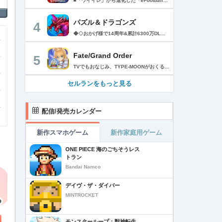
■「ウイイレ」から進化した「eFootball™」 人気サッカーゲーム「ウイニングイレブン」が「eFootball™」とタイトルを変え、大きく進化して生まれ変わりました。「eFootball™」で新しいサッカーゲームを体感しましょう！ ■はじめての方でも安心 ダウンロード後は、実践を交えたステップアップ方式のチュートリアルで直感的に基本操作を覚えることができます！さらに、チュートリアルを全てクリアすると、リオネル メッシがもらえます！！ また、試合の面白さや爽快感を楽しんでいただくためにスマートアシストを実装。 複雑な操作をしなくても、華麗なドリブルやパスで相手をかわして強烈なシュートでゴールを奪うことができます！ 【基本的な遊び方】 ■好きなチームで始めよう 欧州、米州、アジアなど世界各国のクラブやナショナルチームなどお気に入りのチームでスタートできます！ ■選手を獲得しましょう チームを作成したら、選手を獲得しましょう。現役のスーパースターや、歴史に残るレジェンドたちが、あなたのクラブでの活躍を待っています！ ・スペシャル選手リスト 現実の試合で大活躍した選手や、注目リーグの選手、レジェンドなどの特別な選手を獲得できます。 ・スタンダード選手リスト 好きな選手を獲得できます。条件を設定して絞り込むことができます。 ・監督リスト さまざまな戦術や得意な育成タイプを持った監督を獲得できます。 ■試合を楽しもう 獲得した選手でチームを編成したら、いよいよ試合に挑戦！ AIを相手に腕を磨いたり、オンライン対戦でランキングを競ったり、楽しみ方はあなた次第です。 ・対AI戦で腕を磨く 注目リーグのチームやナショナルチームを相手に戦うイベントなど、サッカーシーズンに合わせたさまざまなテーマのイベントが開催されています。 また、10段階にレベル分けされたDivision制の「eFootball™ リーグ」で楽しみながらレベルアップしていくことも可能です！ ・対人戦で実力を試す Division制の全ユーザーとランキングを競う「eFootball™ リーグ」や、毎週開催される様々なイベントで、オンラインでのリアルタイム対戦を楽しむことができます。あなたのドリームチームで、最高峰のDivision 1を目指しましょう！ ・友達と最大3vs3の対戦を楽しむ フレンドマッチ機能を使って、友達と対戦することができます。育て上げたチームの強さを友達に見せつけましょう！ また、最大3vs3の協力対戦も可能。友達とオンラインで集まって対戦を楽しみましょう！ ■選手を育てる 獲得した選手は、選手種別によっては成長させることができます。 試合に出場させたり、ゲーム内アイテムを使用したりして、選手のレベルを上げる事で入手できる「タレントポイント」で、能力パラメータを上昇させましょう。 より自分好みの選手にしたい場合は、手動でポイントを割り振りましょう。 ポイントの割り振りに迷った場合は、[おまかせ]で設定することもできます。 自分だけのお気に入りの選手に育て上げましょう！ 【もっと楽しむ】 ■Live Updateを毎週配信 選手の移籍や、現実の試合での活躍が反映される「Live Update」を搭載。 毎週配信される「Live Update」を参考に、スカッドを編成し試合に挑みましょう。 ■スタジアムをカスタマイズ 試合中のスタジアムに反映されるコレオ・オブジェクトなどのスタジアムパーツをカスタマイズできます。 思い通りのスタジアムにアレンジして、ゲーム体験を彩りましょう！ ※居住国・地域が以下のお客様には、eFootball™ コインによるルートボックス施策をご提供しておりません。 ベルギー、ブラジル(18歳未満) 【最新情報について】 本商品は、新機能やモードの追加、ゲームプレイ・イベントのアップデートを継続的に行っていきます。 最新情報は「eFootball™」公式サイトをご確認ください。 【ダウンロードについて】 本アプリをダウンロードするためには、ストレージに約3.3GBの空き容量が必要となります。 あらかじめ3.3GB以上の容量を空けてからダウンロードを行っていただけますようお願いします。 ダウンロード時はWi-Fi環境で接続することを推奨いたします。 ※アップデートにつきましても同様となります。 【通信環境について】 本アプリはオンラインゲームです。通信可能な環境でお楽しみください。
パズル＆ドラゴンズ
4
◆◇おかげ様で14周年&累計6300万DLを突破!◇◆ パズルRPGの定番『パズル＆ドラゴンズ』に、「協力プレイダンジョン」が登場！友達と協力していろんなダンジョンにチャレンジしてみよう！ ------------------------ ◆パズドラ ゲーム紹介◆ ------------------------ パズルで大冒険! 「パズル＆ドラゴンズ」はモンスターと一緒にパズルの力で冒険するゲームです。 世界中のダンジョンを踏破して、伝説のドラゴンを見つけ出そう! 「パズル＆ドラゴンズ」のダウンロードは無料! 一部有料コンテンツもご利用いただけますが、 最後まで無料でお楽しみいただくことが可能です。 ▼基本ルールは簡単パズル! 同じ色のドロップを、縦か横に3つそろえて消すパズルゲームです。 ドロップをうまく動かして、同時消しや爽快コンボを狙おう! ▼モンスターとの戦い! ドロップを消すと、味方のモンスターが敵を攻撃! 敵にやられる前にコンボで大ダメージを狙ってやっつけよう! ▼ゲットしたモンスターでチームを組もう! ダンジョンで拾った卵を持ち帰ると、新たなモンスターが誕生! 好きなモンスターを組み合わせて、あなただけのオリジナルチームを作ろう! モンスターはダンジョン以外にガチャでもゲットできるよ! ▼モンスター育成 モンスター同士を合成することで、モンスターがパワーアップ! 特定の条件で進化できるモンスターや、パワーアップで究極進化するモンスター も・・・! ▼友達と一緒にあそぼう!! パズドラのゲーム内で知り合ったフレンド同士で、モンスターをレンタルできるよ! 友達のモンスターと一緒にいろんなダンジョンを冒険しよう! ▼協力プレイダンジョン！ 友達との協力プレイでパズドラがもっと楽しく！一定以上のランクになると、2人で協力しながらダンジョンに挑む「協力プレイダンジョン」が遊べるよ！ ■■【価格】■■ アプリ本体：無料 ※一部有料アイテムがございます。 ■■【パズドラパスについて】■■ ▼価格 月額980円（税込）※1週間の無料トライアル実施中！ ▼期間 1ヶ月間（利用開始日から起算）/月額自動更新 ▼特典 ・毎日特別な専用ダンジョン配信！ クリアすると魔法石やゴッドフェスガチャなどの報酬ゲット！ ・編成できるチームが 5個 増加！ ・ダンジョンクリア時のランク経験値が 5％ 増加！ （協力プレイのダンジョンは対象外） ・降臨モンスターや進化素材がいつでも獲得できる！ 専用ダンジョンで好きなモンスターをゲット！ ・バッジ「コスト∞」に「操作時間3秒延長」追加！ ▼自動更新の詳細 ・パズドラパスは、自動更新の月額有料(サブスクリプション型)サービスです。 解約をしない限り、自動的に毎月料金が発生します。 ・無料トライアルはパズドラパス初回購入のお客様のみとなります。 ・有効期間終了の24時間以上前までに解約しないと自動更新され、月額料金が発生します。 ・自動更新された際の決済は、パズドラパス有効期間の終了日の24時間以内に行われます。 ▼決済について ・パズドラパスの決済は、ご利用のiTunesアカウントに請求されます。 ・パズドラパスの登録・管理・解約はApp Storeのアカウント設定から行うことができます。 [App Store]アプリ画面右上[人のアイコン]の アカウントをタップ >サブスクリプション-［有効欄］ >［パズル&ドラゴンズ］-［パズドラパス］ >［登録をキャンセル］をタップして解約 ※ご利用のOSのバージョンによって 上記が表示されない場合には、 以下手順からご確認ください。 [App Store]アプリ[おすすめ]タブの最下部から [Apple ID]をタップ L 画面右上[人のアイコン] - [Apple ID]をタップ >［Apple IDを表示］-［登録］ >［パズル&ドラゴンズ］-［パズドラパス］ >［登録をキャンセル］をタップして解約 ※iTunes からも同様の確認や自動更新の解除・設定を行うことができます。 ご利用前に「アプリケーション使用許諾契約」に表示されている利用規約を必ずご確認ください。 お客様がダウンロードボタンをクリックされ、本アプリケーションをダウンロードされた場合には、利用規約に同意したものとみなされます。 アプリケーション公式サイト「https://pad.gungho.jp/」 本アプリの利用規約は、（TOP＞その他＞利用規約/プライバシー・ポリシーページ＞利用規約ページ） https://mobile.gungho.jp/reg/rules/terms.html の「利用規約」をご参照下さい。 本アプリのプライバシー・ポリシーは、（TOP＞その他＞利用規約/プライバシー・ポリシー＞プライバシー・ポリシーページ） https://mobile.gungho.jp/reg/pad/privacy/index.html の「プライバシーポリシー」をご参照下さい。
Fate/Grand Order
5
TVでもおなじみ、TYPE-MOONがおくるFateのRPG！ スマホでも本格的なRPGが楽しめる。 文字数にして500万字超という、圧倒的なボリュームを堪能できるストーリー！ 本編以外にもキャラクターごとにストーリーを用意し、Fateファンも今回はじめてFateの世界を体験される方も十分満足いただける内容となっています。 【あらすじ】 西暦2015年。 地球の未来を観測するカルデアは、2017年以降の人類史が崩壊している事実を確認した。 昨日まで確かに存在していた2115年までの“約束された未来”は、何の前触れもなく突如として消え去ったのだ。 なぜ。どうして。だれが。どうやって。 西暦2004年 日本 ある地方都市。 ここに今まではなかった、「観測できない領域」が現れたと。 カルデアはこれを人類絶滅の原因と仮定し、いまだ実験段階だった第六の実験を決行する事となった。 それは過去への時間旅行。 人間を霊子化させて過去に送りこみ、事象に介入する事で時空の特異点を解明、あるいは破壊する禁断の儀式。 その名を人理守護指令、グランドオーダー。 人類を守るために人類史に立ち向かう、運命と戦うものたちの総称である。 【ゲーム概要】 スマホに最適化された簡単操作のコマンドオーダーバトル！ プレイヤーはマスターとなって英霊たちを操り敵を倒し謎を解明していく。 好みの英霊で戦うか、強い英霊で戦うかバトルスタイルはプレイヤーしだい。 ◆豪華声優陣が続々参加 青木志貴、茜屋日海夏、赤羽根健治、明坂聡美、浅川悠、朝日奈丸佳、阿澄佳奈、阿部彬名、阿部敦、阿部里果、雨宮天、新井里美、井口裕香、井澤詩織、石川界人、石川由依、石谷春貴、伊瀬茉莉也、市ノ瀬加那、伊藤彩沙、伊藤かな恵、伊東健人、伊藤静、伊藤美紀、稲田徹、井上和彦、井上喜久子、井上麻里奈、伊丸岡篤、石見舞菜香、上坂すみれ、植田佳奈、上田麗奈、内田真礼、内田雄馬、内山昂輝、梅原裕一郎、江川央生、江口拓也、江越彬紀、遠藤綾、大久保瑠美、大空直美、大塚明夫、大塚芳忠、大原さやか、大和田仁美、岡本信彦、置鮎龍太郎、小倉唯、小澤亜李、小野賢章、小野大輔、小野友樹、小見川千明、かかずゆみ、柿原徹也、加隈亜衣、笠間淳、加瀬康之、門脇舞以、金元寿子、神尾晋一郎、茅野愛衣、川澄綾子、河西健吾、川野剛稔、神奈延年、鬼頭明里、木村珠莉、木村良平、桐本拓哉、釘宮理恵、久野美咲、黒木ほの香、黒田崇矢、桑原由気、KENN、高野麻里佳、古賀葵、小清水亜美、後藤邑子、小西克幸、小林千晃、小林ゆう、小林裕介、小原好美、小松未可子、子安武人、小山力也、近藤玲奈、斎賀みつき、西前忠久、斉藤壮馬、斎藤千和、坂本真綾、佐倉綾音、櫻井孝宏、佐藤聡美、佐藤利奈、沢城みゆき、下屋則子、島﨑信長、嶋村侑、庄司宇芽香、白石晴香、新垣樽助、真堂圭、末柄里恵、杉田智和、杉山紀彰、鈴木達央、鈴木崚汰、鈴代紗弓、鈴村健一、諏訪彩花、諏訪部順一、関俊彦、関智一、瀬戸麻沙美、芹澤優、仙台エリ、千本木彩花、園崎未恵、大地葉、高乃麗、高野直子、高橋花林、高橋李依、高山みなみ、武内駿輔、竹内良太、武田華、田中敦子、田中美海、田中理恵、谷山紀章、種﨑敦美、種田梨沙、田丸篤志、田村睦心、田村ゆかり、丹下桜、千葉繁、千葉翔也、津田健次郎、紡木吏佐、鶴岡聡、寺崎裕香、寺島拓篤、東山奈央、土岐隼一、飛田展男、戸松遥、豊永利行、鳥海浩輔、中井和哉、中田譲治、長縄まりあ、仲村美沙希、中村悠一、名塚佳織、生天目仁美、浪川大輔、能登麻美子、野中藍、乃村健次、土師孝也、長谷川育美、花江夏樹、花澤香菜、花守ゆみり、早見沙織、原由実、春野杏、潘めぐみ、日岡なつみ、日笠陽子、日野聡、平川大輔、ファイルーズあい、福圓美里、福西勝也、福山潤、藤井隼、藤沼建人、ブリドカットセーラ恵美、古川慎、保志総一朗、星野貴紀、堀内賢雄、堀江由衣、本多真梨子、本多陽子、本渡楓、前野智昭、M・A・O、増田俊樹、Machico、松風雅也、真殿光昭、マフィア梶田、三上哲、三木眞一郎、水樹奈々、水島大宙、水橋かおり、緑川光、水瀬いのり、南央美、峯田茉優、宮野真守、宮本充、村瀬歩、森川智之、森田了介、森永千才、森なな子、諸星すみれ、安井邦彦、山路和弘、山下大輝、山下七海、山寺宏一、山根綺、山野井仁、山村響、悠木碧、ゆかな、遊佐浩二、吉野裕行、佳村はるか、米澤円、若林直美、和氣あず未、和多田美咲（50音順） ◆全体構成・メインシナリオ・シナリオ・総監督 奈須きのこ ◆リードキャラクターデザイナー 武内崇 ◆アートディレクション TYPE-MOON ◆メインシナリオ・シナリオ執筆 東出祐一郎、桜井光 水瀬葉月、星空めてお ◆ゲストライター amphibian、虚淵玄（ニトロプラス）、acpi、ＯＫＳＧ（TYPE-MOON）、経験値、小太刀右京、三田誠、たけのこ星人、橘公司、田中天（株式会社フラッグノーツ）、成田良悟、鋼屋ジン、ひろやまひろし、円居挽、茗荷屋甚六、矢野俊策（株式会社フラッグノーツ）、リヨ（50音順） ◆キャラクターデザイン I-IV、蒼月タカオ（TYPE-MOON）、AKIRA、Azusa、東冬、荒野、Anmi、池澤真、石田あきら、いみぎむる、兔ろうと、羽海野チカ、大森葵、岡崎武士、okojo、およ、加藤いつわ、カワグチタケシ、きばどりリュー、桐原小鳥、ギンカ、倉花千夏、黒星紅白、小梅けいと、近衛乙嗣、小松崎類、こやまひろかず（TYPE-MOON）、西藤浩樹（LASENGLE）、saitom、坂本みねぢ、佐々木少年、サテー、色素、縞うどん（TYPE-MOON）、島田フミカネ、しまどりる、sime、下越（TYPE-MOON）、シャカＰ（LASENGLE）、白浜鴎、しらび、白峰、真じろう、STAR影法師、曽我誠、タイキ、高橋慶太郎、高山箕犀、竹、武中英雄、武梨えり、たけのこ星人、TAKOLEGS、田島昭宇、タスクオーナ、danciao、中央東口、CHOCO、悌太、Dd、天空すふぃあ、DANGERDROP、toi8、トリダモノ、中原、なまにくATK、西出ケンゴロー、nipi、ネコタワワ、NOCO、pako、林けゐ、原田たけひと、春野友矢、ばん！、Bすけ、左、ヒライユキオ、平野稜二、広江礼威、ひろやまひろし、PFALZ、ぶくろて、huke、BLACK（TYPE-MOON）、古海鐘一、BUNBUN、hou、ホトソウカ、本庄雷太、前田浩孝、マシマサキ、また、松竜、Mika Pikazo、緑川美帆、三輪士郎、村山竜大、めろん22、望月けい、元村人、森井しづき、森山大輔、山中虎鉄、YOCO_N（LASENGLE）、余湖裕輝、米山舞、La-na、lack、リヨ、Ryota-H、輪くすさが、redjuice、ReDrop、ろび～な、ワダアルコ、渡れい（50音順） このアプリケーションには、（株）ＣＲＩ・ミドルウェアの「CRIWARE（TM）」が使用されています。
セルランをもっと見る
配信/発売カレンダー
新作スマホゲーム
新作家庭用ゲーム
ONE PIECE 海のごちそうレス
トラン
Bandai Namco
デイヴ・ザ・ダイバー
MINTROCKET
モンスターループ：獣神転生