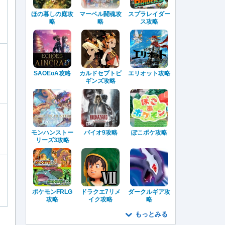
ほの暮しの庭攻
マーベル闘魂攻
スプラレイダー
略
略
ス攻略
SAOEoA攻略
カルドセプトビ
エリオット攻略
ギンズ攻略
モンハンストー
バイオ9攻略
ぽこポケ攻略
リーズ3攻略
ポケモンFRLG
ドラクエ7リメ
ダークルギア攻
攻略
イク攻略
略
もっとみる