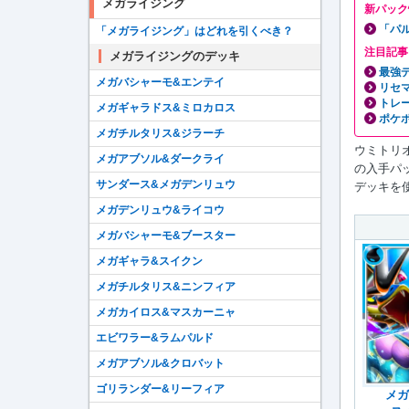
メガライジング
新パック
「パ
「メガライジング」はどれを引くべき？
注目記事
メガライジングのデッキ
最強
メガバシャーモ&エンテイ
リセ
トレ
メガギャラドス&ミロカロス
ポケポ
メガチルタリス&ジラーチ
ウミトリ
メガアブソル&ダークライ
の入手パ
サンダース&メガデンリュウ
デッキを
メガデンリュウ&ライコウ
メガバシャーモ&ブースター
メガギャラ&スイクン
メガチルタリス&ニンフィア
メガカイロス&マスカーニャ
エビワラー&ラムパルド
メガアブソル&クロバット
ゴリランダー&リーフィア
メガ