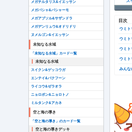
ス
メガチルタリス&イエッサン
メガバシャ&バシャーモ
メガアブソル&サザンドラ
目次
メガデンリュウ&オドリドリ
ウミ
ヌメルゴン&イエッサン
ウミ
未知なる水域
ウミ
「未知なる水域」カード一覧
ウミ
未知なる水域
みん
スイクン&ゲッコウガ
エンテイ&バクフーン
ライコウ&ゼラオラ
ニョロボン&ニョロトノ
ミルタンク&アカネ
空と海の導き
「空と海の導き」のカード一覧
空と海の導きデッキ