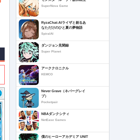
SuperNova Game
RyzaChat:AIライザと創るあ
なただけのひと夏の夢物語
SpiralAI
ダンジョン見聞録
Super Planet
アーククロニクル
KEMCO
Never Grave（ネバーグレイ
ブ）
Pocketpair
NBAダンクシティ
NetEase Games
僕のヒーローアカデミア UNIT