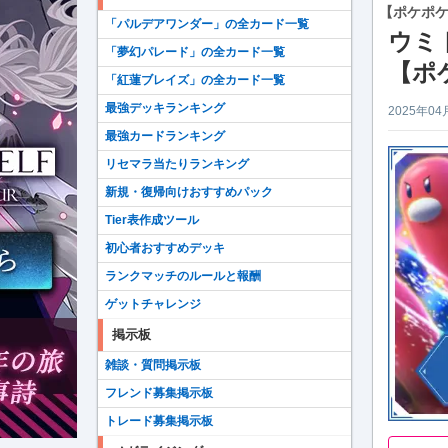
【ポケポ
「パルデアワンダー」の全カード一覧
ウミ
「夢幻パレード」の全カード一覧
【ポ
「紅蓮ブレイズ」の全カード一覧
最強デッキランキング
2025年04
最強カードランキング
リセマラ当たりランキング
新規・復帰向けおすすめパック
Tier表作成ツール
初心者おすすめデッキ
ランクマッチのルールと報酬
ゲットチャレンジ
掲示板
雑談・質問掲示板
フレンド募集掲示板
トレード募集掲示板