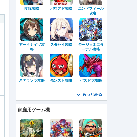
NTE攻略
パワアド攻略
エンドフィール
ド攻略
アークナイツ攻
スタセイ攻略
ジージェネエタ
略
ーナル攻略
ステラソラ攻略
モンスト攻略
パズドラ攻略
もっとみる
家庭用ゲーム機