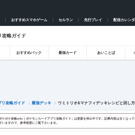
おすすめスマホゲーム
セルラン
先行プレイ
配信カレンダ
リ攻略ガイド
おすすめパック
最強カード
あいことば
プリ攻略ガイド
最強デッキ
ウミトリオ&マナフィデッキレシピと回し
ポケポケ攻略wiki｜ポケモンカードアプリ攻略ガイド」は更新を停止中です。記事内容は古くなって
ざいますので、参考程度にご覧下さいませ。