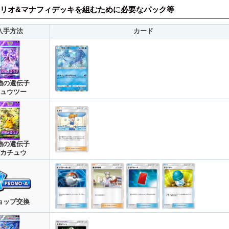
リオ&マナフィデッキを組むために必要なパック等
入手方法
カード
強の遺伝子
ュウツー
強の遺伝子
カチュウ
ョップ交換