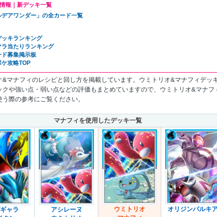
情報｜新デッキ一覧
ルデアワンダー」の全カード一覧
デッキランキング
マラ当たりランキング
ード募集掲示板
ケ攻略TOP
オ&マナフィのレシピと回し方を掲載しています。ウミトリオ&マナフィデッ
ックや強い点・弱い点などの評価もまとめていますので、ウミトリオ&マナフ
使う際の参考にご覧ください。
マナフィを使用したデッキ一覧
ウミトリオ
オリジンパルキ
ギャラ
アシレーヌ