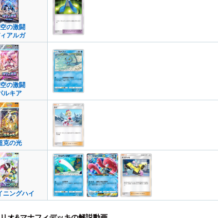
空の激闘
ィアルガ
空の激闘
パルキア
超克の光
イニングハイ
リオ&マナフィデッキの解説動画