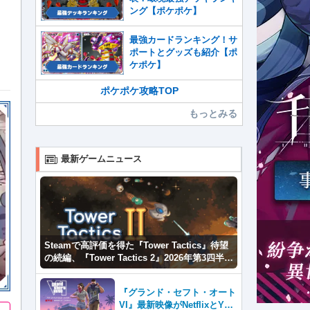
ング【ポケポケ】
最強カードランキング！サ
ポートとグッズも紹介【ポ
ケポケ】
ポケポケ攻略TOP
もっとみる
最新ゲームニュース
Steamで高評価を得た『Tower Tactics』待望
の続編、『Tower Tactics 2』2026年第3四半期
に早期アクセス開始
『グランド・セフト・オート
VI』最新映像がNetflixとYou