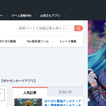
ー
ゲーム攻略Wiki
お役立ちアプリ
ポケポケ動画
Tier表作成ツール
トレード募集
方【ポケモンカードアプリ】
新着記事
人気記事
い
ポケポケ最強デッキティア
表！環境最強デッキランキ