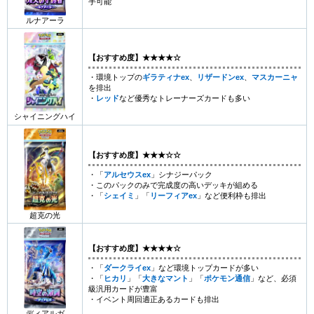
手可能
ルナアーラ
【おすすめ度】★★★★☆
・環境トップの
ギラティナex
、
リザードンex
、
マスカーニャ
を排出
・
レッド
など優秀なトレーナーズカードも多い
シャイニングハイ
【おすすめ度】★★★☆☆
・「
アルセウスex
」シナジーパック
・このパックのみで完成度の高いデッキが組める
・「
シェイミ
」「
リーフィアex
」など便利枠も排出
超克の光
【おすすめ度】★★★★☆
・「
ダークライex
」など環境トップカードが多い
・「
ヒカリ
」「
大きなマント
」「
ポケモン通信
」など、必須
級汎用カードが豊富
・イベント周回適正あるカードも排出
ディアルガ