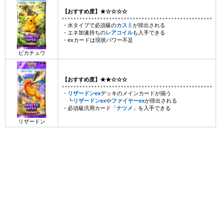
【おすすめ度】★☆☆☆☆
・水タイプで必須級の
カスミ
が排出される
・エネ加速持ちの
レアコイル
も入手できる
・exカードは現状パワー不足
ピカチュウ
【おすすめ度】★★☆☆☆
・
リザードンex
デッキのメインカードが揃う
┗
リザードンex
や
ファイヤーex
が排出される
・必須級汎用カード「
ナツメ
」を入手できる
リザードン