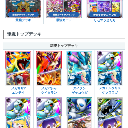
最強デッキ
最強カード
リセマラ当たり
環境トップデッキ
環境トップデッキ
メガチルタリス
メガリザY
メガバシャ
スイクン
ゲッコウガ
エンテイ
クイタラン
ゲッコウガ