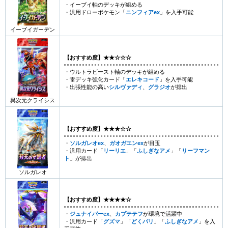
・イーブイ軸のデッキが組める
・汎用ドローポケモン「
ニンフィアex
」を入手可能
イーブイガーデン
【おすすめ度】★★☆☆☆
・ウルトラビースト軸のデッキが組める
・雷デッキ強化カード「
エレキコード
」を入手可能
・出張性能の高い
シルヴァディ
、
グラジオ
が排出
異次元クライシス
【おすすめ度】★★★☆☆
・
ソルガレオex
、
ガオガエンex
が目玉
・汎用カード「
リーリエ
」「
ふしぎなアメ
」「
リーフマン
ト
」が排出
ソルガレオ
【おすすめ度】★★★★☆
・
ジュナイパーex
、
カプテテフ
が環境で活躍中
・汎用カード「
グズマ
」「
どくバリ
」「
ふしぎなアメ
」を入