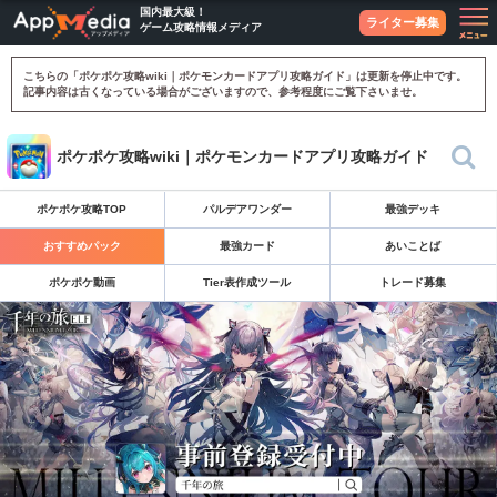
国内最大級！
ライター募集
ゲーム攻略情報メディア
こちらの「ポケポケ攻略wiki｜ポケモンカードアプリ攻略ガイド」は更新を停止中です。
記事内容は古くなっている場合がございますので、参考程度にご覧下さいませ。
ポケポケ攻略wiki｜ポケモンカードアプリ攻略ガイド
ポケポケ攻略TOP
パルデアワンダー
最強デッキ
おすすめパック
最強カード
あいことば
ポケポケ動画
Tier表作成ツール
トレード募集