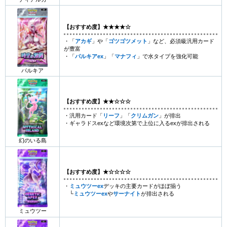
【おすすめ度】★★★★☆
・「
アカギ
」や「
ゴツゴツメット
」など、必須級汎用カード
が豊富
・「
パルキアex
」「
マナフィ
」で水タイプを強化可能
パルキア
【おすすめ度】★★☆☆☆
・汎用カード「
リーフ
」「
クリムガン
」が排出
・ギャラドスexなど環境次第で上位に入るexが排出される
幻のいる島
【おすすめ度】★☆☆☆☆
・
ミュウツーex
デッキの主要カードがほぼ揃う
└
ミュウツーex
や
サーナイト
が排出される
ミュウツー