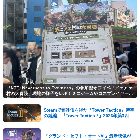
『NTE: Neverness to Everness』の参加型オフイベ「メェメェ
村の大冒険」現地の様子をレポ！ミニゲームやコスプレイヤー撮
影など盛りだくさん！
Steamで高評価を得た『Tower Tactics』待望
の続編、『Tower Tactics 2』2026年第3四半
期に早期アクセス開始
『グランド・セフト・オートVI』最新映像が