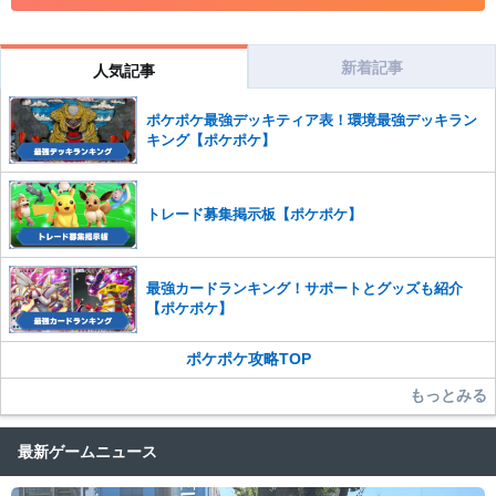
コメントの削除につきましては下記フォームより申請をいた
だけますでしょうか。
新着記事
人気記事
コメントの削除を申請する
※投稿内容を確認後、順次対応さ
せていただきます。ご了承ください。
ポケポケ最強デッキティア表！環境最強デッキラン
キング【ポケポケ】
※一度削除したコメントは復元ができませんのでご注意くだ
さい。
また、過度な利用規約の違反や、弊社に損害の及ぶ内容の書き込みがあ
トレード募集掲示板【ポケポケ】
った場合は、法的措置をとらせていただく場合もございますので、あら
かじめご理解くださいませ。
最強カードランキング！サポートとグッズも紹介
【ポケポケ】
ポケポケ攻略TOP
もっとみる
最新ゲームニュース