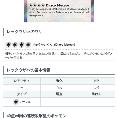
レックウザexのワザ
りゅうせいぐん（Draco Meteor）
相手のポケモン1匹をランダムに4回選ぶ。選ばれるたびに、そのポケモンに40ダメ
ージを与える。
レックウザexの基本情報
レアリティ
進化
HP
ー
たね
140
タイプ
弱点
逃げる
ノーマル
ー
ー
40点x4回の連続攻撃型のポケモン