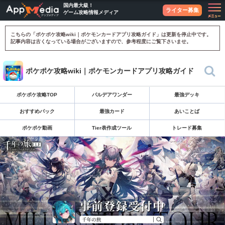
国内最大級！
ライター募集
ゲーム攻略情報メディア
こちらの「ポケポケ攻略wiki｜ポケモンカードアプリ攻略ガイド」は更新を停止中です。
記事内容は古くなっている場合がございますので、参考程度にご覧下さいませ。
ポケポケ攻略wiki｜ポケモンカードアプリ攻略ガイド
ポケポケ攻略TOP
パルデアワンダー
最強デッキ
おすすめパック
最強カード
あいことば
ポケポケ動画
Tier表作成ツール
トレード募集