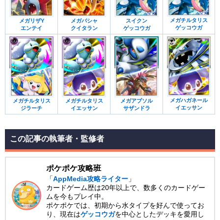
メガチルタリス
メガリザY
メガバシャ
スイクン
ゲッコウガ
エンテイ
クイタラン
ゲッコウガ
メガハガネール
メガチルタリス
メガチルタリス
メガアブソル
イエッサン
ジラーチ
イエッサン
サザンドラ
この記事の執筆者・監修者
ポケポケ攻略班
「
AppMedia攻略ライター
」
カードゲーム歴は20年以上で、数多くのカードゲー
ムを今もプレイ中。
ポケポケでは、初期から水タイプを好んで使ってお
り、現在は
ゲッコウガ
を中心としたデッキを愛用し