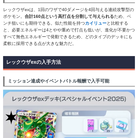
レックウザexは、1回のワザで40ダメージを4回与える連続攻撃型の
ポケモン。
合計160点という高打点を分割して与えられる
ため、ベ
ンチ狙いにも期待できる。似た性能を持つ
カイリュー
と比較する
と、必要エネルギーは4とやや重めで打点も低いが、進化が不要かつ
すべて無色エネルギーで発動できるため、どのタイプのデッキにも
柔軟に採用できる点が大きな魅力だ。
レックウザexの入手方法
ミッション達成やイベントバトル報酬で入手可能