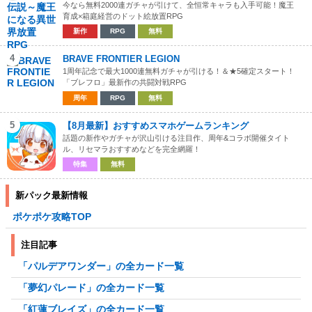
今なら無料2000連ガチャが引けて、全恒常キャラも入手可能！魔王
育成×箱庭経営のドット絵放置RPG
新作
RPG
無料
4
BRAVE FRONTIER LEGION
1周年記念で最大1000連無料ガチャが引ける！＆★5確定スタート！
「ブレフロ」最新作の共闘対戦RPG
周年
RPG
無料
5
【8月最新】おすすめスマホゲームランキング
話題の新作やガチャが沢山引ける注目作、周年&コラボ開催タイト
ル、リセマラおすすめなどを完全網羅！
特集
無料
新パック最新情報
ポケポケ攻略TOP
注目記事
「パルデアワンダー」の全カード一覧
「夢幻パレード」の全カード一覧
「紅蓮ブレイズ」の全カード一覧