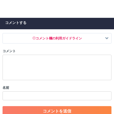
コメントする
コメント欄の利用ガイドライン
コメント
以下の書き込みを禁止とし、場合によってはコメント削除や書き込み制
限を行う可能性がございます。 あらかじめご了承ください。
・公序良俗に反する投稿
・スパムなど、記事内容と関係のない投稿
・誰かになりすます行為
・個人情報の投稿や、他者のプライバシーを侵害する投稿
名前
・一度削除された投稿を再び投稿すること
・外部サイトへの誘導や宣伝
・アカウントの売買など金銭が絡む内容の投稿
・各ゲームのネタバレを含む内容の投稿
・その他、管理者が不適切と判断した投稿