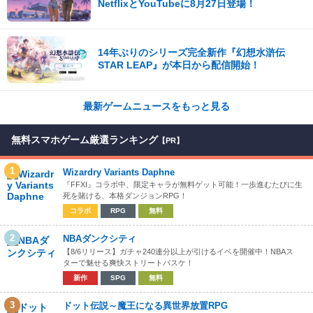
NetflixとYouTubeに8月27日登場！
14年ぶりのシリーズ完全新作『幻想水滸伝
STAR LEAP』が本日から配信開始！
最新ゲームニュースをもっと見る
無料スマホゲーム厳選ランキング
【PR】
1
Wizardry Variants Daphne
『FFXI』コラボ中、限定キャラが無料ゲット可能！一歩進むたびに生
死を賭ける、本格ダンジョンRPG！
コラボ
RPG
無料
2
NBAダンクシティ
【8/6リリース】ガチャ240連分以上が引けるイベを開催中！NBAス
ターで魅せる爽快ストリートバスケ！
新作
SPG
無料
3
ドット伝説～魔王になる異世界放置RPG