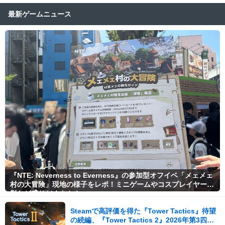
最新ゲームニュース
『NTE: Neverness to Everness』の参加型オフイベ「メェメェ
村の大冒険」現地の様子をレポ！ミニゲームやコスプレイヤー撮
影など盛りだくさん！
Steamで高評価を得た『Tower Tactics』待望
の続編、『Tower Tactics 2』2026年第3四半