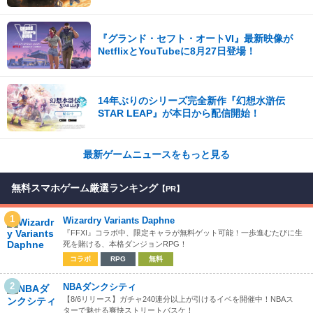
期に早期アクセス開始
『グランド・セフト・オートVI』最新映像が
NetflixとYouTubeに8月27日登場！
14年ぶりのシリーズ完全新作『幻想水滸伝
STAR LEAP』が本日から配信開始！
最新ゲームニュースをもっと見る
無料スマホゲーム厳選ランキング
【PR】
1
Wizardry Variants Daphne
『FFXI』コラボ中、限定キャラが無料ゲット可能！一歩進むたびに生
死を賭ける、本格ダンジョンRPG！
コラボ
RPG
無料
2
NBAダンクシティ
【8/6リリース】ガチャ240連分以上が引けるイベを開催中！NBAス
ターで魅せる爽快ストリートバスケ！