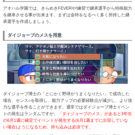
アオハル学園では、きらめきFEVERや!練習で継承選手から特殊能力
を継承させる事が出来ます。まずは金特をなるべく多く所持した継
承選手を作成しましょう。
ダイジョーブのメスを用意
ダイジョーブ博士の「とにかく野球がうまくなりたい」で成功した
場合、センス○を取得し、能力アップの必要経験点が減少し、より強
力な選手を作ることができます。通常ではダイジョーブ博士イベン
トの発生はランダムですが、
「ダイジョーブのメス」があると3年生
の6月1週に確定でイベントが発生する(6月1週までに出現していな
い場合)ようになるため、持ち込みは必須です。