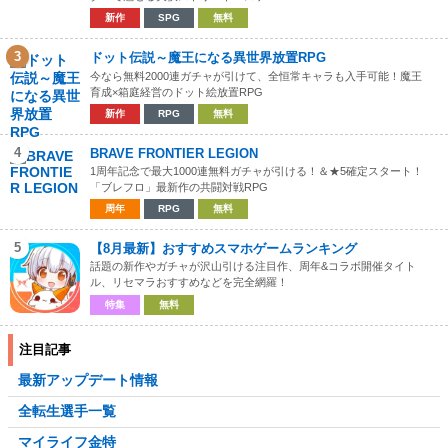
新作
SPG
無料
3
ドット伝説～魔王になる異世界放置RPG
今なら無料2000連ガチャが引けて、全恒常キャラも入手可能！魔王
育成×箱庭経営のドット絵放置RPG
新作
RPG
無料
4
BRAVE FRONTIER LEGION
1周年記念で最大1000連無料ガチャが引ける！＆★5確定スタート！
「ブレフロ」最新作の共闘対戦RPG
周年
RPG
無料
5
【8月最新】おすすめスマホゲームランキング
話題の新作やガチャが沢山引ける注目作、周年&コラボ開催タイト
ル、リセマラおすすめなどを完全網羅！
特集
無料
注目記事
最新アップデート情報
全転生選手一覧
マイライフ金特