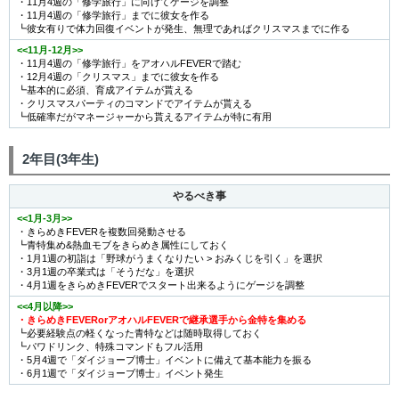
・11月4週の「修学旅行」に向けてゲージを調整
・11月4週の「修学旅行」までに彼女を作る
┗彼女有りで体力回復イベントが発生、無理であればクリスマスまでに作る
<<11月-12月>>
・11月4週の「修学旅行」をアオハルFEVERで踏む
・12月4週の「クリスマス」までに彼女を作る
┗基本的に必須、育成アイテムが貰える
・クリスマスパーティのコマンドでアイテムが貰える
┗低確率だがマネージャーから貰えるアイテムが特に有用
2年目(3年生)
やるべき事
<<1月-3月>>
・きらめきFEVERを複数回発動させる
┗青特集め&熱血モブをきらめき属性にしておく
・1月1週の初詣は「野球がうまくなりたい > おみくじを引く」を選択
・3月1週の卒業式は「そうだな」を選択
・4月1週をきらめきFEVERでスタート出来るようにゲージを調整
<<4月以降>>
・きらめきFEVERorアオハルFEVERで継承選手から金特を集める
┗必要経験点の軽くなった青特などは随時取得しておく
┗パワドリンク、特殊コマンドもフル活用
・5月4週で「ダイジョーブ博士」イベントに備えて基本能力を振る
・6月1週で「ダイジョーブ博士」イベント発生