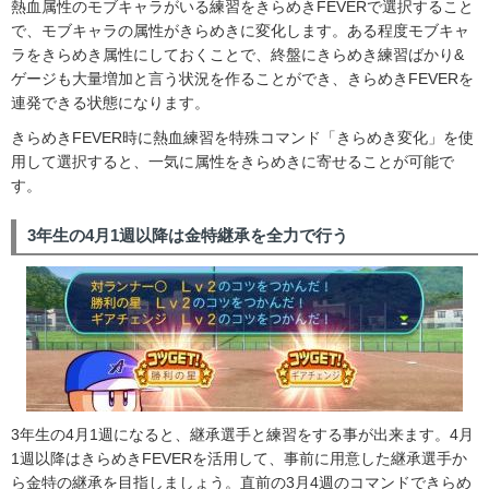
熱血属性のモブキャラがいる練習をきらめきFEVERで選択すること
で、モブキャラの属性がきらめきに変化します。ある程度モブキャ
ラをきらめき属性にしておくことで、終盤にきらめき練習ばかり&
ゲージも大量増加と言う状況を作ることができ、きらめきFEVERを
連発できる状態になります。
きらめきFEVER時に熱血練習を特殊コマンド「きらめき変化」を使
用して選択すると、一気に属性をきらめきに寄せることが可能で
す。
3年生の4月1週以降は金特継承を全力で行う
3年生の4月1週になると、継承選手と練習をする事が出来ます。4月
1週以降はきらめきFEVERを活用して、事前に用意した継承選手か
ら金特の継承を目指しましょう。直前の3月4週のコマンドできらめ