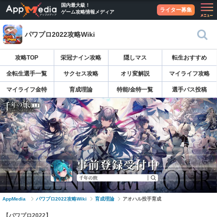
国内最大級！
ライター募集
ゲーム攻略情報メディア
パワプロ2022攻略Wiki
攻略TOP
栄冠ナイン攻略
隠しマス
転生おすすめ
全転生選手一覧
サクセス攻略
オリ変解説
マイライフ攻略
マイライフ金特
育成理論
特能/金特一覧
選手パス投稿
AppMedia
パワプロ2022攻略Wiki
育成理論
アオハル投手育成
【パワプロ2022】