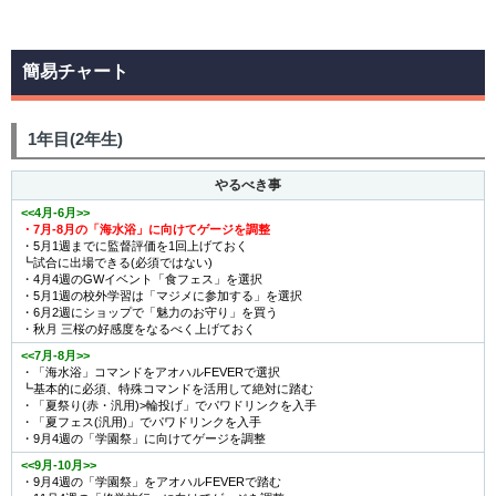
簡易チャート
1年目(2年生)
やるべき事
<<4月-6月>>
・7月-8月の「海水浴」に向けてゲージを調整
・5月1週までに監督評価を1回上げておく
┗試合に出場できる(必須ではない)
・4月4週のGWイベント「食フェス」を選択
・5月1週の校外学習は「マジメに参加する」を選択
・6月2週にショップで「魅力のお守り」を買う
・秋月 三桜の好感度をなるべく上げておく
<<7月-8月>>
・「海水浴」コマンドをアオハルFEVERで選択
┗基本的に必須、特殊コマンドを活用して絶対に踏む
・「夏祭り(赤・汎用)>輪投げ」でパワドリンクを入手
・「夏フェス(汎用)」でパワドリンクを入手
・9月4週の「学園祭」に向けてゲージを調整
<<9月-10月>>
・9月4週の「学園祭」をアオハルFEVERで踏む