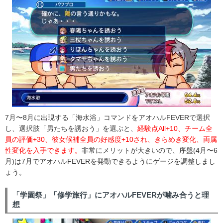
7月〜8月に出現する「海水浴」コマンドをアオハルFEVERで選択
し、選択肢「男たちを誘おう」を選ぶと、
経験点All+10、チーム全
員の評価+30、彼女候補全員の好感度+10され、きらめき変化、両属
性変化を入手できます。
非常にメリットが大きいので、序盤(4月〜6
月)は7月でアオハルFEVERを発動できるようにゲージを調整しまし
ょう。
「学園祭」「修学旅行」にアオハルFEVERが噛み合うと理
想