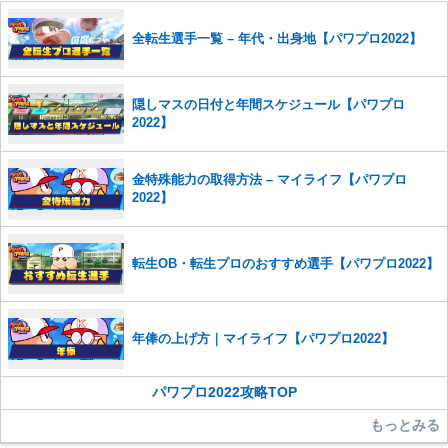
※一度削除したコメントは復元ができませんのでご注意くだ
さい。
全転生選手一覧 – 年代・出身地【パワプロ2022】
また、過度な利用規約の違反や、弊社に損害の及ぶ内容の書き込みがあ
った場合は、法的措置をとらせていただく場合もございますので、あら
隠しマスの日付と年間スケジュール【パワプロ
かじめご理解くださいませ。
2022】
金特殊能力の取得方法 – マイライフ【パワプロ
2022】
転生OB・転生プロのおすすめ選手【パワプロ2022】
年俸の上げ方｜マイライフ【パワプロ2022】
パワプロ2022攻略TOP
もっとみる