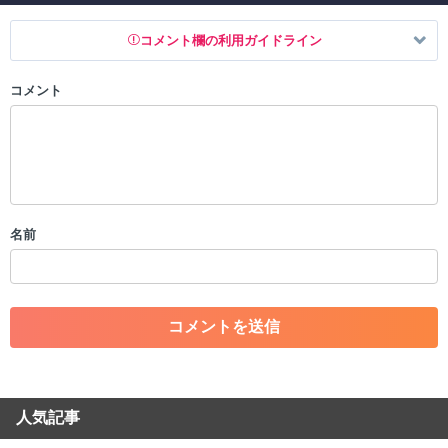
コメント欄の利用ガイドライン
コメント
以下の書き込みを禁止とし、場合によってはコメント削除や書き込み制
限を行う可能性がございます。 あらかじめご了承ください。
・公序良俗に反する投稿
・スパムなど、記事内容と関係のない投稿
・誰かになりすます行為
・個人情報の投稿や、他者のプライバシーを侵害する投稿
名前
・一度削除された投稿を再び投稿すること
・外部サイトへの誘導や宣伝
・アカウントの売買など金銭が絡む内容の投稿
・各ゲームのネタバレを含む内容の投稿
・その他、管理者が不適切と判断した投稿
コメントの削除につきましては下記フォームより申請をいた
だけますでしょうか。
人気記事
コメントの削除を申請する
※投稿内容を確認後、順次対応さ
せていただきます。ご了承ください。