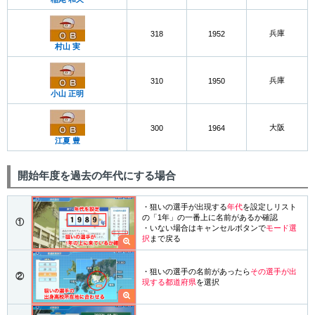
兵庫
318
1952
村山 実
兵庫
310
1950
小山 正明
大阪
300
1964
江夏 豊
開始年度を過去の年代にする場合
・狙いの選手が出現する
年代
を設定しリスト
の「1年」の一番上に名前があるか確認
①
・いない場合はキャンセルボタンで
モード選
択
まで戻る
・狙いの選手の名前があったら
その選手が出
②
現する都道府県
を選択