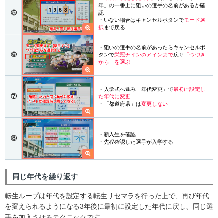
年」の一番上に狙いの選手の名前があるか確
⑤
認
・いない場合はキャンセルボタンで
モード選
択
まで戻る
・狙いの選手の名前があったらキャンセルボ
⑥
タンで
栄冠ナインのメインまで
戻り
「つづき
から」を選ぶ
・入学式へ進み「年代変更」で
最初に設定し
⑦
た年代に変更
・「都道府県」は
変更しない
・新入生を確認
⑧
・先程確認した選手が入学する
同じ年代を繰り返す
転生ループは年代を設定する転生リセマラを行った上で、再び年代
を変えられるようになる3年後に最初に設定した年代に戻し、同じ選
手を加入させるテクニックです。