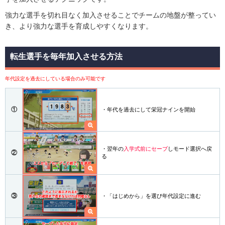
強力な選手を切れ目なく加入させることでチームの地盤が整ってい
き、より強力な選手を育成しやすくなります。
転生選手を毎年加入させる方法
年代設定を過去にしている場合のみ可能です
①
・年代を過去にして栄冠ナインを開始
・翌年の
入学式前にセーブ
しモード選択へ戻
②
る
③
・「はじめから」を選び年代設定に進む