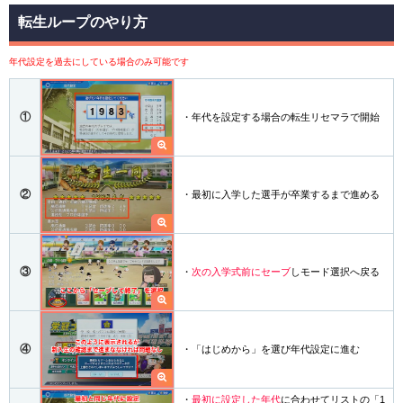
転生ループのやり方
年代設定を過去にしている場合のみ可能です
①
・年代を設定する場合の転生リセマラで開始
②
・最初に入学した選手が卒業するまで進める
③
・
次の入学式前にセーブ
しモード選択へ戻る
④
・「はじめから」を選び年代設定に進む
・
最初に設定した年代
に合わせてリストの「1