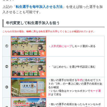
上記の「
転生選手を毎年加入させる方法
」を使えば狙った選手を加
入させることも可能です。
年代変更して転生選手加入を狙う
こちらの方法の場合、極稀に異なる転生選手が入学してくることが確認されています。
①
・
入学式前にセーブ
しモード選択へ戻る
②
・「はじめから」を選び年代設定に進む
・狙いの選手が出現する
年代
に合わせてリス
トの「1年」の一番上に狙いの選手の名前があ
③
るか確認
・いない場合はキャンセルボタンで
モード選
択
まで戻る
・狙いの選手の名前があったらキャンセルボ