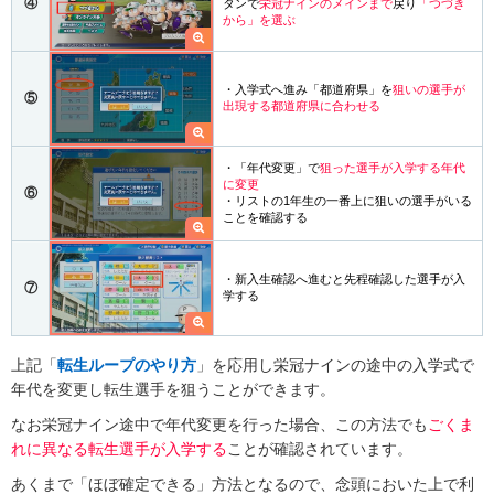
④
タンで
栄冠ナインのメインまで
戻り
「つづき
から」を選ぶ
・入学式へ進み「都道府県」を
狙いの選手が
⑤
出現する都道府県に合わせる
・「年代変更」で
狙った選手が入学する年代
に変更
⑥
・リストの1年生の一番上に狙いの選手がいる
ことを確認する
・新入生確認へ進むと先程確認した選手が入
⑦
学する
上記「
転生ループのやり方
」を応用し栄冠ナインの途中の入学式で
年代を変更し転生選手を狙うことができます。
なお栄冠ナイン途中で年代変更を行った場合、この方法でも
ごくま
れに異なる転生選手が入学する
ことが確認されています。
あくまで「ほぼ確定できる」方法となるので、念頭においた上で利