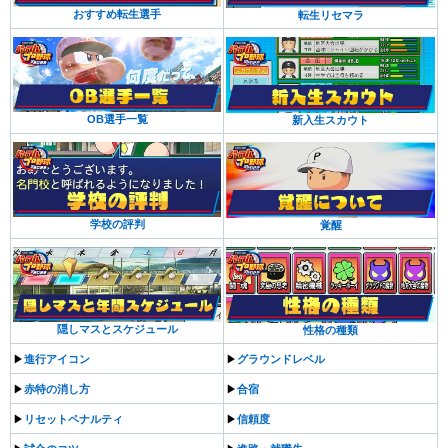
おすすめ転生選手
転生リセマラ
OB選手一覧
新入生スカウト
学校の評判
覚醒
隠しマスとスケジュール
性格の種類
▶︎
進行アイコン
▶︎
グラウンドレベル
▶︎
赤特の消し方
▶︎
合宿
▶︎
リセットペナルティ
▶︎
信頼度