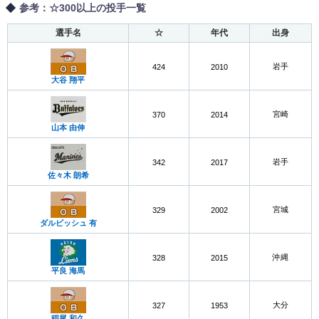
参考：☆300以上の投手一覧
選手名
☆
年代
出身
岩手
424
2010
大谷 翔平
宮崎
370
2014
山本 由伸
岩手
342
2017
佐々木 朗希
宮城
329
2002
ダルビッシュ 有
沖縄
328
2015
平良 海馬
大分
327
1953
稲尾 和久