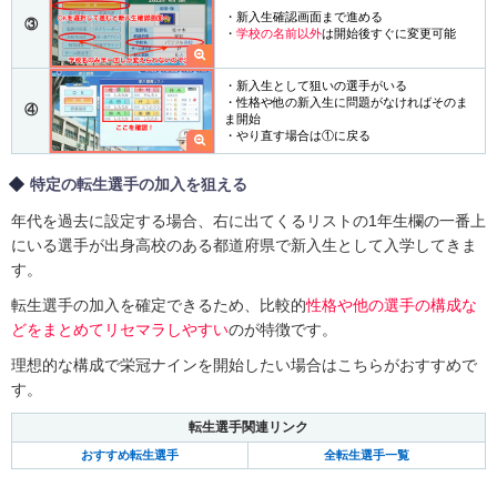
・新入生確認画面まで進める
③
・
学校の名前以外
は開始後すぐに変更可能
・新入生として狙いの選手がいる
・性格や他の新入生に問題がなければそのま
④
ま開始
・やり直す場合は①に戻る
特定の転生選手の加入を狙える
年代を過去に設定する場合、右に出てくるリストの1年生欄の一番上
にいる選手が出身高校のある都道府県で新入生として入学してきま
す。
転生選手の加入を確定できるため、比較的
性格や他の選手の構成な
どをまとめてリセマラしやすい
のが特徴です。
理想的な構成で栄冠ナインを開始したい場合はこちらがおすすめで
す。
転生選手関連リンク
おすすめ転生選手
全転生選手一覧