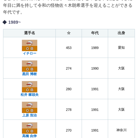
年目に満を持して令和の怪物佐々木朗希選手を迎えることができる
年代です。
1989~
選手名
☆
年代
出身
愛知
453
1989
イチロー
大阪
274
1990
黒田 博樹
大阪
280
1991
松井 稼頭央
大阪
278
1991
上原 浩治
神奈川
270
1991
高橋 由伸