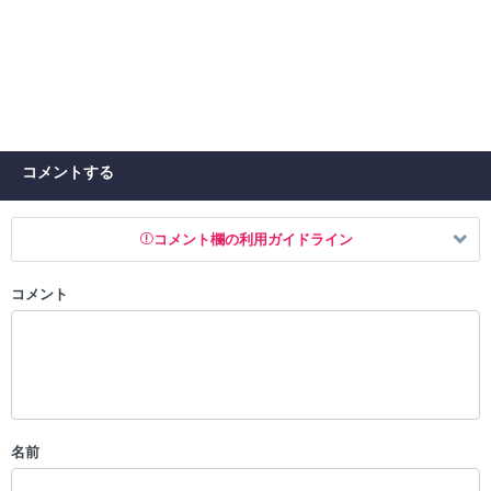
コメントする
コメント欄の利用ガイドライン
コメント
以下の書き込みを禁止とし、場合によってはコメント削除や書き込み制
限を行う可能性がございます。 あらかじめご了承ください。
・公序良俗に反する投稿
・スパムなど、記事内容と関係のない投稿
・誰かになりすます行為
・個人情報の投稿や、他者のプライバシーを侵害する投稿
名前
・一度削除された投稿を再び投稿すること
・外部サイトへの誘導や宣伝