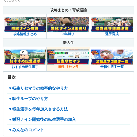
攻略まとめ・育成理論
攻略情報まとめ
3年縛り
選手育成
新入生
おすすめ転生選手
転生リセマラ
全転生選手一覧
目次
▼転生リセマラの効率的なやり方
▼転生ループのやり方
▼転生選手を毎年加入させる方法
▼栄冠ナイン開始後の転生選手の加入
▼みんなのコメント