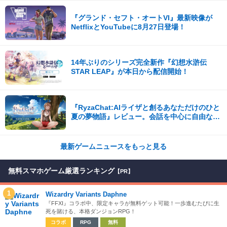
『グランド・セフト・オートVI』最新映像が
NetflixとYouTubeに8月27日登場！
14年ぶりのシリーズ完全新作『幻想水滸伝
STAR LEAP』が本日から配信開始！
『RyzaChat:AIライザと創るあなただけのひと
夏の夢物語』レビュー。会話を中心に自由な冒
険を進めていくシステムはこれまでにない新鮮
な体験が楽しめる【先行プレイレポート】
最新ゲームニュースをもっと見る
無料スマホゲーム厳選ランキング
【PR】
1
Wizardry Variants Daphne
『FFXI』コラボ中、限定キャラが無料ゲット可能！一歩進むたびに生
死を賭ける、本格ダンジョンRPG！
コラボ
RPG
無料