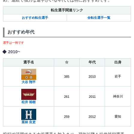
転生選手関連リンク
おすすめ転生選手
全転生選手一覧
おすすめ年代
選手は一例です
2010~
選手名
☆
年代
出身
岩手
385
2010
大谷 翔平
神奈川
261
2011
松井 裕樹
愛知
259
2012
栗林 良吏