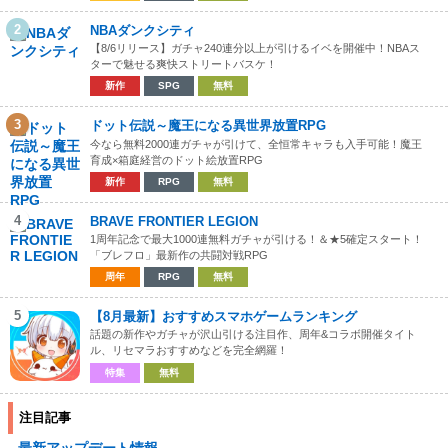
2
NBAダンクシティ
【8/6リリース】ガチャ240連分以上が引けるイベを開催中！NBAス
ターで魅せる爽快ストリートバスケ！
新作
SPG
無料
3
ドット伝説～魔王になる異世界放置RPG
今なら無料2000連ガチャが引けて、全恒常キャラも入手可能！魔王
育成×箱庭経営のドット絵放置RPG
新作
RPG
無料
4
BRAVE FRONTIER LEGION
1周年記念で最大1000連無料ガチャが引ける！＆★5確定スタート！
「ブレフロ」最新作の共闘対戦RPG
周年
RPG
無料
5
【8月最新】おすすめスマホゲームランキング
話題の新作やガチャが沢山引ける注目作、周年&コラボ開催タイト
ル、リセマラおすすめなどを完全網羅！
特集
無料
注目記事
最新アップデート情報