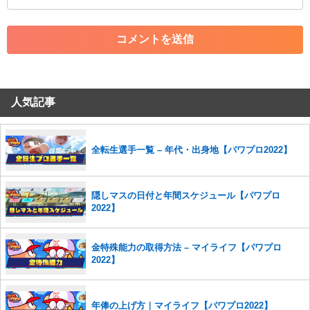
・アカウントの売買など金銭が絡む内容の投稿
・各ゲームのネタバレを含む内容の投稿
・その他、管理者が不適切と判断した投稿
コメントの削除につきましては下記フォームより申請をいた
だけますでしょうか。
人気記事
コメントの削除を申請する
※投稿内容を確認後、順次対応さ
せていただきます。ご了承ください。
※一度削除したコメントは復元ができませんのでご注意くだ
さい。
全転生選手一覧 – 年代・出身地【パワプロ2022】
また、過度な利用規約の違反や、弊社に損害の及ぶ内容の書き込みがあ
った場合は、法的措置をとらせていただく場合もございますので、あら
隠しマスの日付と年間スケジュール【パワプロ
かじめご理解くださいませ。
2022】
金特殊能力の取得方法 – マイライフ【パワプロ
2022】
年俸の上げ方｜マイライフ【パワプロ2022】