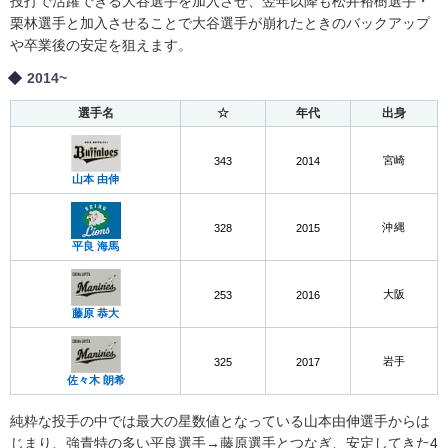
投打で活躍できる大谷選手を加入させ、翌年以降も松井裕樹選手・
栗林選手と加入させることで大谷選手が崩れたときのバックアップ
や卒業後の安定を狙えます。
2014~
選手名
☆
年代
出身
宮崎
343
2014
山本 由伸
沖縄
328
2015
平良 海馬
大阪
253
2016
藤原 恭大
岩手
325
2017
佐々木 朗希
純粋な投手の中では最大の星数値となっている山本由伸選手からは
じまり、強青特の多い平良選手→藤原選手とつなぎ、安定してきた4