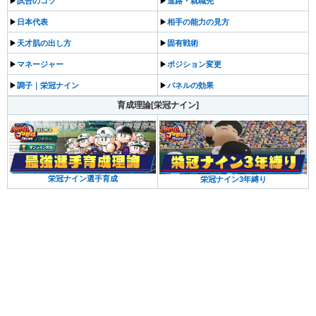
▶︎
試合のコツ
▶︎
進路・就職先
▶︎
日本代表
▶︎
相手の能力の見方
▶︎
天才肌の出し方
▶︎
固有戦術
▶︎
マネージャー
▶︎
ポジション変更
▶︎
調子｜栄冠ナイン
▶︎
パネルの効果
育成理論[栄冠ナイン]
栄冠ナイン選手育成
栄冠ナイン3年縛り