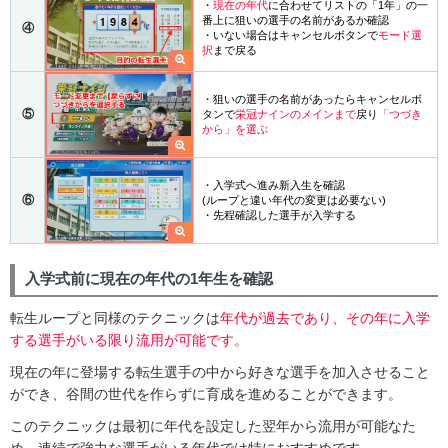
・
現在の年代
に合わせてリストの「1年」の一
番上に狙いの選手の名前があるか確認
④
・いない場合はキャンセルボタンで
モード選
択
まで戻る
・狙いの選手の名前があったらキャンセルボ
⑤
タンで
栄冠ナインのメインまで
戻り
「つづき
から」を選ぶ
・入学式へ進み新入生を確認
⑥
(ループと違い年代の変更は必要ない)
・先程確認した選手が入学する
入学式前に現在の年代の1年生を確認
転生ループと同様のテクニックは
年代が過去であり、その年に入学
する選手がいる限り流用が可能です。
現在の年に登場する転生選手の中から好きな選手を加入させること
ができ、谷間の世代を作らずに育成を進めることができます。
このテクニックは最初に年代を設定した翌年から流用が可能なた
め、連続で強力な選手がいる年代では特におすすめです。