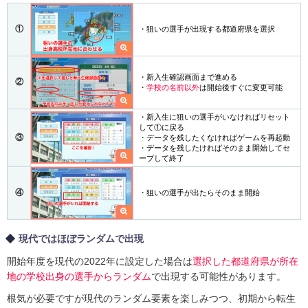
①
・狙いの選手が出現する都道府県を選択
・新入生確認画面まで進める
②
・
学校の名前以外
は開始後すぐに変更可能
・新入生に狙いの選手がいなければリセット
して①に戻る
③
・データを残したくなければゲームを再起動
・データを残したければそのまま開始してセ
ーブして終了
④
・狙いの選手が出たらそのまま開始
現代ではほぼランダムで出現
開始年度を現代の2022年に設定した場合は
選択した都道府県が所在
地の学校出身の選手からランダム
で出現する可能性があります。
根気が必要ですが現代のランダム要素を楽しみつつ、初期から転生