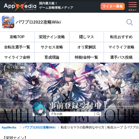
国内最大級！
ライター募集
ゲーム攻略情報メディア
パワプロ2022攻略Wiki
攻略TOP
栄冠ナイン攻略
隠しマス
転生おすすめ
全転生選手一覧
サクセス攻略
オリ変解説
マイライフ攻略
マイライフ金特
育成理論
特能/金特一覧
選手パス投稿
AppMedia
パワプロ2022攻略Wiki
転生リセマラの効率的なやり方｜転生ループ【パワプロ2
【栄冠ナイン】