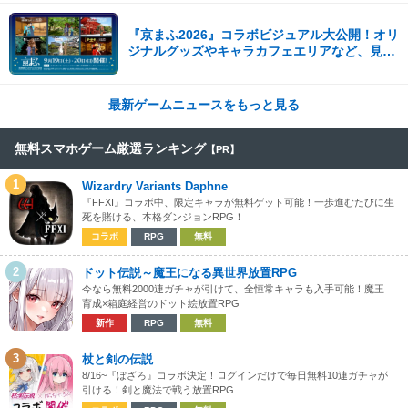
『京まふ2026』コラボビジュアル大公開！オリ
ジナルグッズやキャラカフェエリアなど、見ど
ころ満載！！
最新ゲームニュースをもっと見る
無料スマホゲーム厳選ランキング
【PR】
1
Wizardry Variants Daphne
『FFXI』コラボ中、限定キャラが無料ゲット可能！一歩進むたびに生
死を賭ける、本格ダンジョンRPG！
コラボ
RPG
無料
2
ドット伝説～魔王になる異世界放置RPG
今なら無料2000連ガチャが引けて、全恒常キャラも入手可能！魔王
育成×箱庭経営のドット絵放置RPG
新作
RPG
無料
3
杖と剣の伝説
8/16~『ぼざろ』コラボ決定！ログインだけで毎日無料10連ガチャが
引ける！剣と魔法で戦う放置RPG