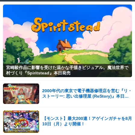
宮崎駿作品に影響を受けた温かな手描きビジュアル。魔法世界で
村づくり『Spiritstead』本日発売
2000年代の東京で電子機器修理店を営む『リ・
ストーリー: 思い出修理屋 (ReStory)』本日
Steamで配信開始
【モンスト】最大200連！アゲインガチャを8月
10日（月）より開催！