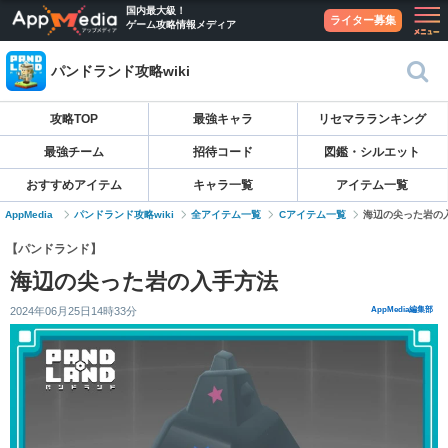
国内最大級！
ライター募集
ゲーム攻略情報メディア
パンドランド攻略wiki
攻略TOP
最強キャラ
リセマラランキング
最強チーム
招待コード
図鑑・シルエット
おすすめアイテム
キャラ一覧
アイテム一覧
AppMedia
パンドランド攻略wiki
全アイテム一覧
Cアイテム一覧
海辺の尖った岩の
【パンドランド】
海辺の尖った岩の入手方法
2024年06月25日14時33分
AppMedia編集部