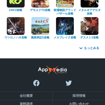
2XKO攻略
デモエクTS攻略
牧場物語グランド
メタルギアデルタ
バザール攻略
攻略
ウツロノハネ攻略
風雨来記5攻略
メカブレイク攻略
デススト2攻略
もっとみる
会社概要
採用情報
資料請求
お問い合わせ