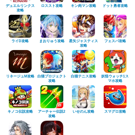
デュエルリンクス
ロススト攻略
キン肉マン攻略
ドット勇者攻略
攻略
ライD攻略
まおりゅう攻略
星矢ジャスティス
フェスバ攻略
攻略
リネージュM攻略
白猫プロジェクト
白猫テニス攻略
妖怪ウォッチ1ス
攻略
マホ攻略
キノコ伝説攻略
アーチャー伝説2
いせのん攻略
スマグロ攻略
攻略