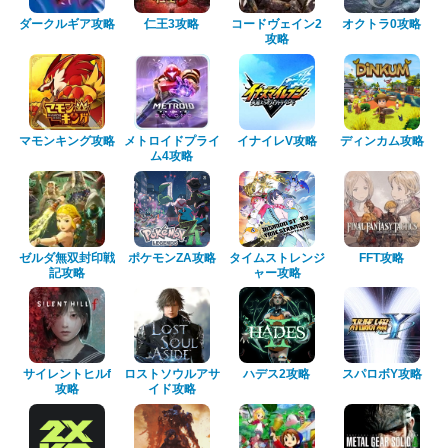
ダークルギア攻略
仁王3攻略
コードヴェイン2
オクトラ0攻略
攻略
マモンキング攻略
メトロイドプライ
イナイレV攻略
ディンカム攻略
ム4攻略
ゼルダ無双封印戦
ポケモンZA攻略
タイムストレンジ
FFT攻略
記攻略
ャー攻略
サイレントヒルf
ロストソウルアサ
ハデス2攻略
スパロボY攻略
攻略
イド攻略