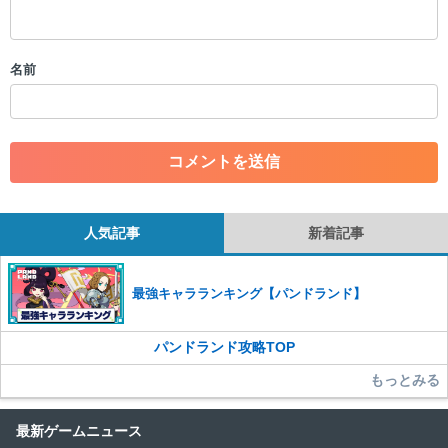
・アカウントの売買など金銭が絡む内容の投稿
・各ゲームのネタバレを含む内容の投稿
・その他、管理者が不適切と判断した投稿
名前
コメントの削除につきましては下記フォームより申請をいた
だけますでしょうか。
コメントの削除を申請する
※投稿内容を確認後、順次対応さ
せていただきます。ご了承ください。
※一度削除したコメントは復元ができませんのでご注意くだ
さい。
人気記事
新着記事
また、過度な利用規約の違反や、弊社に損害の及ぶ内容の書き込みがあ
った場合は、法的措置をとらせていただく場合もございますので、あら
かじめご理解くださいませ。
最強キャラランキング【パンドランド】
パンドランド攻略TOP
もっとみる
最新ゲームニュース