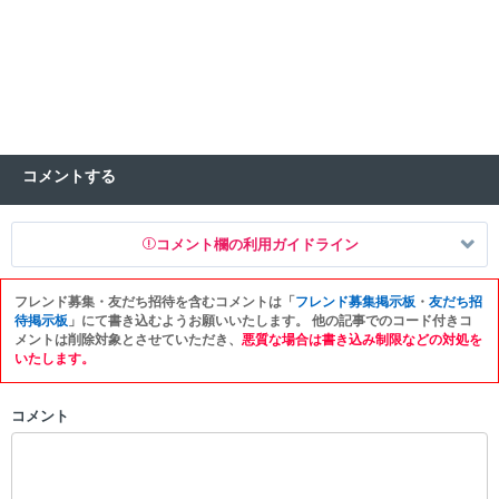
コメントする
コメント欄の利用ガイドライン
フレンド募集・友だち招待を含むコメントは「
フレンド募集掲示板
・
友だち招
以下の書き込みを禁止とし、場合によってはコメント削除や書き込み制
待掲示板
」にて書き込むようお願いいたします。 他の記事でのコード付きコ
限を行う可能性がございます。 あらかじめご了承ください。
メントは削除対象とさせていただき、
悪質な場合は書き込み制限などの対処を
いたします。
・公序良俗に反する投稿
・スパムなど、記事内容と関係のない投稿
コメント
・誰かになりすます行為
・個人情報の投稿や、他者のプライバシーを侵害する投稿
・一度削除された投稿を再び投稿すること
・外部サイトへの誘導や宣伝