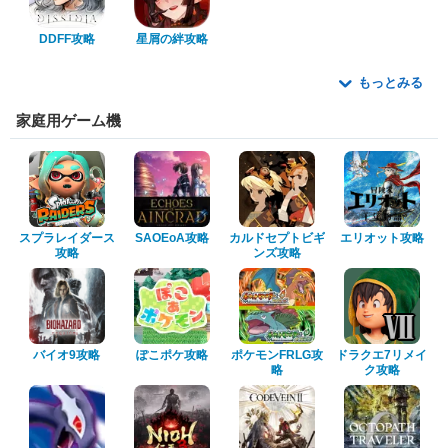
DDFF攻略
星屑の絆攻略
もっとみる
家庭用ゲーム機
スプラレイダース
SAOEoA攻略
カルドセプトビギ
エリオット攻略
攻略
ンズ攻略
バイオ9攻略
ぽこポケ攻略
ポケモンFRLG攻
ドラクエ7リメイ
略
ク攻略