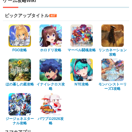
ゲーム攻略Wiki
ピックアップタイトル
FGO攻略
ホロドリ攻略
マーベル闘魂攻略
リンカネーション
攻略
ほの暮しの庭攻略
イナイレクロス攻
NTE攻略
モンハンストーリ
略
ーズ3攻略
ジージェネエター
パワプロ2026攻
ナル攻略
略
スマホアプリ