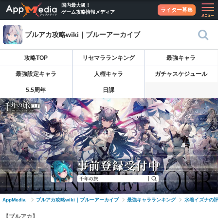
国内最大級！
ライター募集
ゲーム攻略情報メディア
ブルアカ攻略wiki｜ブルーアーカイブ
攻略TOP
リセマラランキング
最強キャラ
最強設定キャラ
人権キャラ
ガチャスケジュール
5.5周年
日課
AppMedia
ブルアカ攻略wiki｜ブルーアーカイブ
最強キャラランキング
水着イズナの
【ブルアカ】