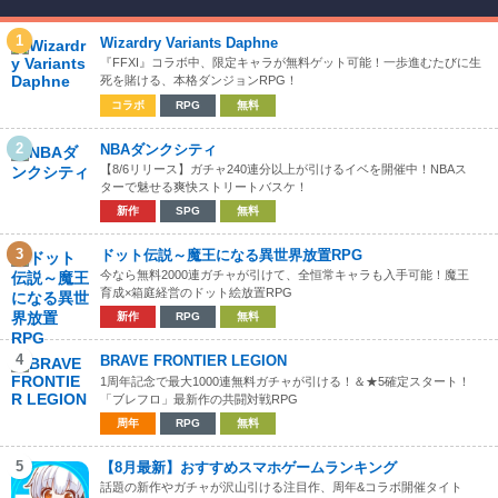
1
Wizardry Variants Daphne
『FFXI』コラボ中、限定キャラが無料ゲット可能！一歩進むたびに生
死を賭ける、本格ダンジョンRPG！
コラボ
RPG
無料
2
NBAダンクシティ
【8/6リリース】ガチャ240連分以上が引けるイベを開催中！NBAス
ターで魅せる爽快ストリートバスケ！
新作
SPG
無料
3
ドット伝説～魔王になる異世界放置RPG
今なら無料2000連ガチャが引けて、全恒常キャラも入手可能！魔王
育成×箱庭経営のドット絵放置RPG
新作
RPG
無料
4
BRAVE FRONTIER LEGION
1周年記念で最大1000連無料ガチャが引ける！＆★5確定スタート！
「ブレフロ」最新作の共闘対戦RPG
周年
RPG
無料
5
【8月最新】おすすめスマホゲームランキング
話題の新作やガチャが沢山引ける注目作、周年&コラボ開催タイト