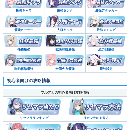
最強キャラ
最強タンク
最強アタッカー
最強ヒーラー
人権キャラ
最強メモロビ
任務最強
戦術対抗最強
総力戦最強
制約解除最強
合同火力最強
最強設定
初心者向けの攻略情報
ブルアカの初心者向け攻略情報
リセマラランキング
リセマラのやり方