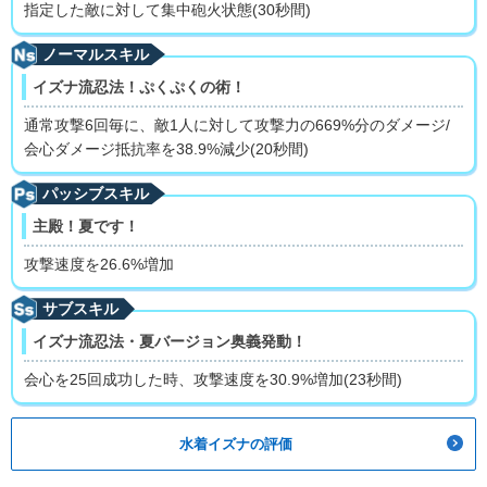
指定した敵に対して集中砲火状態(30秒間)
ノーマルスキル
イズナ流忍法！ぷくぷくの術！
通常攻撃6回毎に、敵1人に対して攻撃力の669%分のダメージ/
会心ダメージ抵抗率を38.9%減少(20秒間)
パッシブスキル
主殿！夏です！
攻撃速度を26.6%増加
サブスキル
イズナ流忍法・夏バージョン奥義発動！
会心を25回成功した時、攻撃速度を30.9%増加(23秒間)
水着イズナの評価