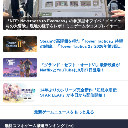
『NTE: Neverness to Everness』の参加型オフイベ「メェメェ
村の大冒険」現地の様子をレポ！ミニゲームやコスプレイヤー撮
影など盛りだくさん！
Steamで高評価を得た『Tower Tactics』待望
の続編、『Tower Tactics 2』2026年第3四半
期に早期アクセス開始
『グランド・セフト・オートVI』最新映像が
NetflixとYouTubeに8月27日登場！
14年ぶりのシリーズ完全新作『幻想水滸伝
STAR LEAP』が本日から配信開始！
最新ゲームニュースをもっと見る
無料スマホゲーム厳選ランキング
【PR】