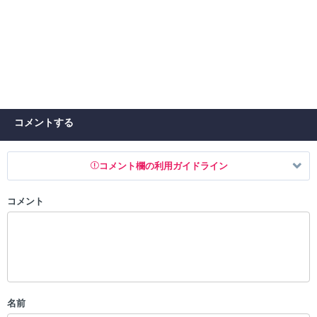
コメントする
コメント欄の利用ガイドライン
コメント
以下の書き込みを禁止とし、場合によってはコメント削除や書き込み制
限を行う可能性がございます。 あらかじめご了承ください。
・公序良俗に反する投稿
・スパムなど、記事内容と関係のない投稿
・誰かになりすます行為
・個人情報の投稿や、他者のプライバシーを侵害する投稿
名前
・一度削除された投稿を再び投稿すること