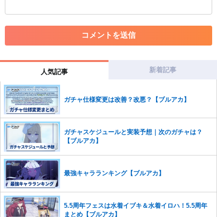
・外部サイトへの誘導や宣伝
・アカウントの売買など金銭が絡む内容の投稿
・各ゲームのネタバレを含む内容の投稿
・その他、管理者が不適切と判断した投稿
コメントの削除につきましては下記フォームより申請をいた
だけますでしょうか。
新着記事
人気記事
コメントの削除を申請する
※投稿内容を確認後、順次対応さ
せていただきます。ご了承ください。
ガチャ仕様変更は改善？改悪？【ブルアカ】
※一度削除したコメントは復元ができませんのでご注意くだ
さい。
また、過度な利用規約の違反や、弊社に損害の及ぶ内容の書き込みがあ
ガチャスケジュールと実装予想｜次のガチャは？
った場合は、法的措置をとらせていただく場合もございますので、あら
【ブルアカ】
かじめご理解くださいませ。
最強キャラランキング【ブルアカ】
5.5周年フェスは水着イブキ＆水着イロハ！5.5周年
まとめ【ブルアカ】