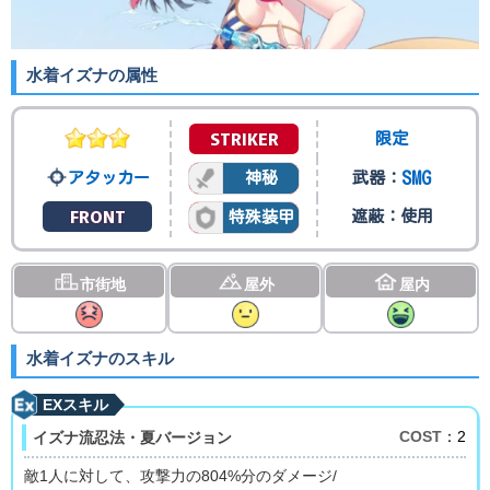
水着イズナの属性
STRIKER
限定
SMG
アタッカー
神秘
武器：
FRONT
遮蔽：使用
特殊装甲
市街地
屋外
屋内
水着イズナのスキル
EXスキル
COST
：2
イズナ流忍法・夏バージョン
敵1人に対して、攻撃力の804%分のダメージ/