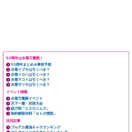
5.5周年は水着万魔殿！
5.5周年まとめ＆事前予想
水着イブキは引くべき？
水着イロハは引くべき？
水着マコトは引くべき？
水着サツキは引くべき？
イベント情報
水着万魔殿イベント
天下一蟹・武術大会
総力戦「ヒエロニムス」
制約解除決戦「セトの憤怒」
注目記事
ブルアカ最強キャラランキング