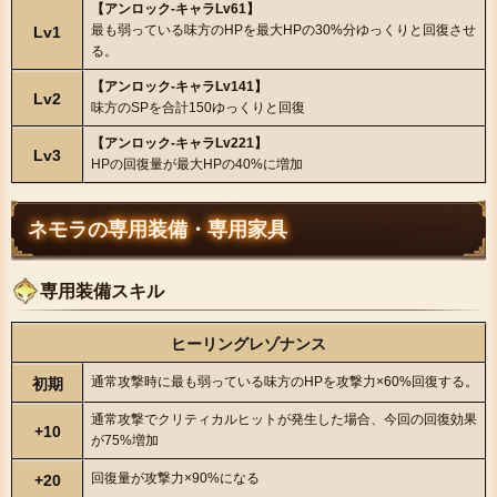
【アンロック-キャラLv61】
最も弱っている味方のHPを最大HPの30%分ゆっくりと回復させ
Lv1
る。
【アンロック-キャラLv141】
Lv2
味方のSPを合計150ゆっくりと回復
【アンロック-キャラLv221】
Lv3
HPの回復量が最大HPの40%に増加
ネモラの専用装備・専用家具
専用装備スキル
ヒーリングレゾナンス
通常攻撃時に最も弱っている味方のHPを攻撃力×60%回復する。
初期
通常攻撃でクリティカルヒットが発生した場合、今回の回復効果
+10
が75%増加
回復量が攻撃力×90%になる
+20