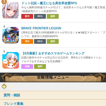
3
ドット伝説～魔王になる異世界放置RPG
今なら無料2000連ガチャが引けて、全恒常キャラも入手可能！魔王育成
×箱庭経営のドット絵放置RPG
新作
RPG
無料
4
BRAVE FRONTIER LEGION
1周年記念で最大1000連無料ガチャが引ける！＆★5確定スタート！「ブ
レフロ」最新作の共闘対戦RPG
周年
RPG
無料
5
【8月最新】おすすめスマホゲームランキング
話題の新作やガチャが沢山引ける注目作、周年&コラボ開催タイトル、
リセマラおすすめなどを完全網羅！
特集
無料
攻略情報メニュー
掲示板
質問・雑談
フレンド募集