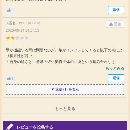
返信
3
3 匿名
ID:c4OTA2MTg
通報
2020-09-14 14:17:13
壁が機能する間は問題ないが、敵がインフレしてくると以下の点によ
り将来性が薄い。
・自身の脆さと、発動の遅い奥義主体の回復という噛み合わなさ
・回復特化でサブの役割がないのに瞬間回復力は高くない
もっとみる
返信
1
▼ 返信 (1) を表示
もっと見る
レビューを投稿する