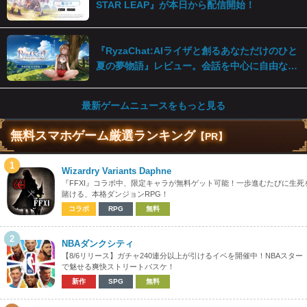
STAR LEAP』が本日から配信開始！
『RyzaChat:AIライザと創るあなただけのひと
夏の夢物語』レビュー。会話を中心に自由な冒
険を進めていくシステムはこれまでにない新鮮
な体験が楽しめる【先行プレイレポート】
最新ゲームニュースをもっと見る
無料スマホゲーム厳選ランキング
【PR】
1
Wizardry Variants Daphne
『FFXI』コラボ中、限定キャラが無料ゲット可能！一歩進むたびに生死
賭ける、本格ダンジョンRPG！
コラボ
RPG
無料
2
NBAダンクシティ
【8/6リリース】ガチャ240連分以上が引けるイベを開催中！NBAスター
で魅せる爽快ストリートバスケ！
新作
SPG
無料