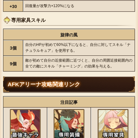
回復量が攻撃力×120%になる
+30
専用家具スキル
旋律の風
自分のHPが初めて60%以下になると、自分に対してスキル「ナ
3個
チュラルキュア」を使用する。
敵が初めて自分の近接範囲に近づくと、自分の周囲近接範囲内の
9個
全ての敵にスキル「チャーミング」の効果を与える。
AFKアリーナ攻略関連リンク
注目記事