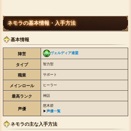
ネモラの基本情報・入手方法
基本情報
ヴェルディア連盟
陣営
智力型
タイプ
サポート
職業
ヒーラー
メインロール
神話
最高ランク
悠木碧
声優
▶︎
声優一覧
ネモラの主な入手方法