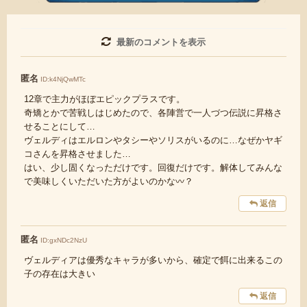
・各ゲームのネタバレを含む内容の投稿
・その他、管理者が不適切と判断した投稿
コメントの削除につきましては下記フォームより申請を
最新のコメントを表示
いただけますでしょうか。
匿名
ID:k4NjQwMTc
コメントの削除を申請する
※投稿内容を確認後、順次対
応させていただきます。ご了承ください。
12章で主力がほぼエピックプラスです。
※一度削除したコメントは復元ができませんのでご注意
奇矯とかで苦戦しはじめたので、各陣営で一人づつ伝説に昇格さ
ください。
せることにして…
ヴェルディはエルロンやタシーやソリスがいるのに…なぜかヤギ
また、過度な利用規約の違反や、弊社に損害の及ぶ内容の書き込み
コさんを昇格させました…
があった場合は、法的措置をとらせていただく場合もございますの
はい、少し固くなっただけです。回復だけです。解体してみんな
で、あらかじめご理解くださいませ。
で美味しくいただいた方がよいのかな〰️？
返信
匿名
ID:gxNDc2NzU
ヴェルディアは優秀なキャラが多いから、確定で餌に出来るこの
子の存在は大きい
返信