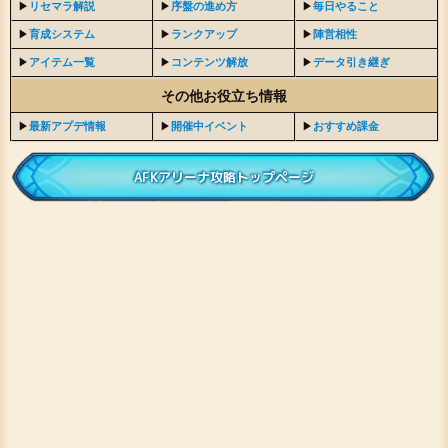
▶︎
リセマラ解説
▶︎
序盤の進め方
▶︎
毎日やること
▶︎
育成システム
▶︎
ランクアップ
▶︎
陣営相性
▶︎
アイテム一覧
▶︎
コンテンツ解放
▶︎
データ引き継ぎ
その他お役立ち情報
▶︎
最新アプデ情報
▶︎
開催中イベント
▶︎
おすすめ課金
AFKアリーナ攻略トップページ