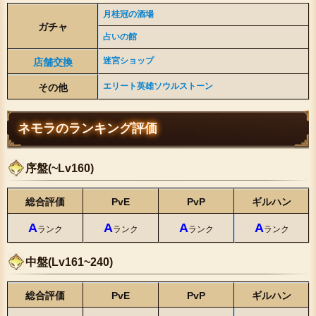
月桂冠の酒場
ガチャ
占いの館
迷宮ショップ
店舗交換
エリート英雄ソウルストーン
その他
ネモラのランキング評価
序盤(~Lv160)
総合評価
PvE
PvP
ギルハン
A
A
A
A
ランク
ランク
ランク
ランク
中盤(Lv161~240)
総合評価
PvE
PvP
ギルハン