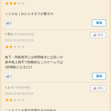
シジルをくれたらネモラが癒すの
返信
6
6 匿名
ID:k5Nzk1NzQ
通報
2020-10-14 09:01:19
格下・同格相手には時間稼ぎには良いが
基本格上相手で戦略的なこのゲームでは
1枠無駄になるだけ
返信
1
5 お
ID:YwNjIwMjE
通報
2020-10-08 08:35:54
こんなゴミを過大評価するのやめろ