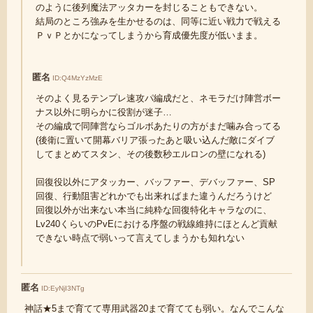
のように後列魔法アッタカーを封じることもできない。
結局のところ強みを生かせるのは、同等に近い戦力で戦える
ＰｖＰとかになってしまうから育成優先度が低いまま。
匿名
ID:Q4MzYzMzE
そのよく見るテンプレ速攻パ編成だと、ネモラだけ陣営ボー
ナス以外に明らかに役割が迷子…
その編成で同陣営ならゴルボあたりの方がまだ噛み合ってる
(後衛に置いて開幕バリア張ったあと吸い込んだ敵にダイブ
してまとめてスタン、その後数秒エルロンの壁になれる)
回復役以外にアタッカー、バッファー、デバッファー、SP
回復、行動阻害どれかでも出来ればまた違うんだろうけど
回復以外が出来ない本当に純粋な回復特化キャラなのに、
Lv240くらいのPvEにおける序盤の戦線維持にほとんど貢献
できない時点で弱いって言えてしまうかも知れない
匿名
ID:EyNjI3NTg
神話★5まで育てて専用武器20まで育てても弱い。なんでこんな