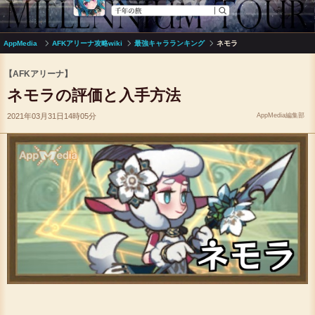
AppMedia
AFKアリーナ攻略wiki
最強キャラランキング
ネモラ
【AFKアリーナ】
ネモラの評価と入手方法
2021年03月31日14時05分
AppMedia編集部