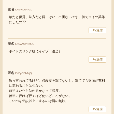
匿名
ID:I0NDU4NzU
敵だと優秀、味方だと餌 はい、出番ないです。何でコイツ英雄
にしたの??
返信
匿名
ID:UwMDAyMDU
ボイドのリンク役にイイゾ（適当）
返信
匿名
ID:EyODIzMjQ
散々言われてるけど、必殺技を撃てないし、撃てても盤面が有利
に変わることは少ない。
前半はいたら助かるかなって程度。
後半に行けば行くほど使いどころがない。
こいつを伝説以上にするのは餌の無駄。
返信