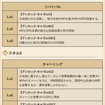
リバイバル
【アンロック-キャラLv1】
Lv1
大自然の力を召喚し、味方全体のHPを最大HPの30%回復する。
【アンロック-キャラLv81】
Lv2
HPが20%未満の味方は回復効果が30%増加
【アンロック-キャラLv161】
Lv3
治癒された味方の防御力が15%増加
スキル2
チャーミング
【アンロック-キャラLv11】
大自然に愛されし者はランダムで攻撃範囲内の敵一体に攻撃力×
Lv1
90%のダメージを与え、6秒間誘惑させる。誘惑中は自身の仲間
を攻撃するが、通常攻撃しか行わない。
【アンロック-キャラLv21】
Lv2
ダメージが攻撃力×110%に増加
【アンロック-キャラLv101】