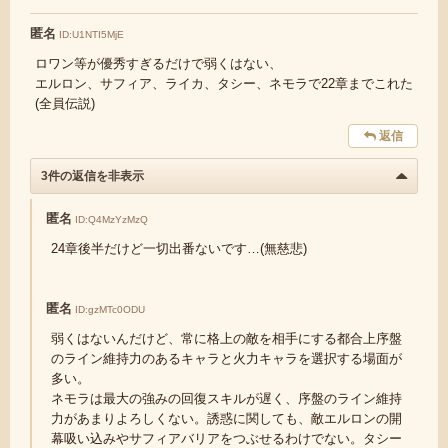
匿名
ID:U1NTI5MjE
ロワン等が優秀すぎるだけで弱くはない、
エルロン、サフィア、ライカ、タシー、ネモラで22章までこれた
(全員伝説)
返信
3件の返信を非表示
匿名
ID:Q4MzYzMzQ
24章後半だけど一切出番ないです…(無慈悲)
匿名
ID:gzMTc0ODU
弱くはないんだけど、常に格上の敵を相手にする都合上序盤
のライン維持力のあるキャラと火力キャラを選択する場面が
多い。
ネモラは最大の強みの回復スキルが遅く、序盤のライン維持
力があまりよろしくない。誘惑に関しても、敵エルロンの開
幕吸い込みやサフィアバリアをつぶせるわけでない。タシー