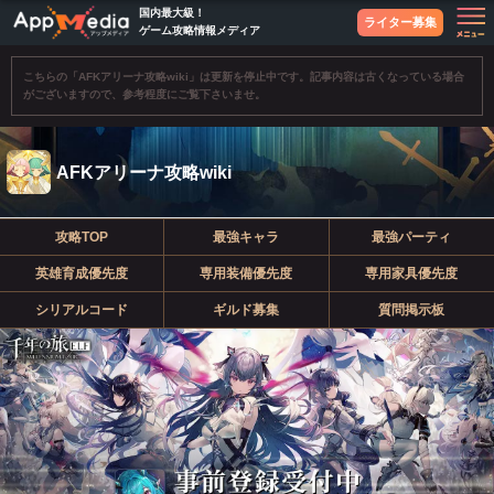
国内最大級！
ライター募集
ゲーム攻略情報メディア
こちらの「AFKアリーナ攻略wiki」は更新を停止中です。記事内容は古くなっている場合
がございますので、参考程度にご覧下さいませ。
AFKアリーナ攻略wiki
攻略TOP
最強キャラ
最強パーティ
英雄育成優先度
専用装備優先度
専用家具優先度
シリアルコード
ギルド募集
質問掲示板