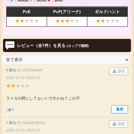
■
：GOOD
■
：SOSO
■
：BAD
PvE
PvP(アリーナ)
ギルドハント
レビュー
（全7件）
を見る
(タップで開閉)
8 匿名
ID:c5OTA4MzM
通報
2020-11-22 19:01:25
ライカの餌にしてもいいですかね？この子
返信
8
7 匿名
ID:YwNDE4MTM
通報
2020-10-31 19:57:27