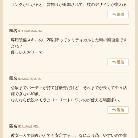
ランクが上がると、髪飾りが追加されて、杖のデザインが変わる
返信
匿名
ID:U0MTMwNTM
専用装備スキルの＋20以降ってクリティカルした時の回復量です
よね？
優しい人おせーて
返信
匿名
ID:MwOTQyNTU
必殺までパーティが持てば優秀だけど、それまでが長くて中々活
躍できない印象。
なんなら伝説ネモラよりエリートロワンのが使える場面多い。
返信
匿名
ID:UxMjg1MDk
彼女一人で回復がとても安定するし、なにより凸しやすいので非