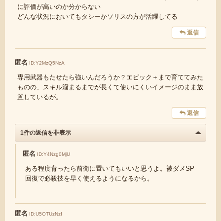
に評価が高いのか分からない
どんな状況においてもタシーかソリスの方が活躍してる
返信
匿名
ID:Y2MzQ5NzA
専用武器もたせたら強いんだろうか？エピック＋まで育ててみた
ものの、スキル溜まるまでが長くて使いにくいイメージのまま放
置しているが。
返信
1件の返信を非表示
匿名
ID:Y4Nzg0MjU
ある程度育ったら前衛に置いてもいいと思うよ。被ダメSP
回復で必殺技を早く使えるようになるから。
匿名
ID:U5OTUzNzI