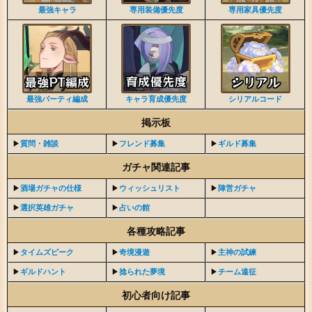
最強キャラ
専用装備優先度
専用家具優先度
最強パーティ編成
キャラ育成優先度
シリアルコード
掲示板
▶︎
質問・雑談
▶︎
フレンド募集
▶︎
ギルド募集
ガチャ関連記事
▶︎
酒場ガチャの仕様
▶︎
ウィッシュリスト
▶︎
陣営ガチャ
▶︎
選択英雄ガチャ
▶︎
占いの館
各種攻略記事
▶︎
タイムズピーク
▶︎
奇境漫遊
▶︎
主神の試練
▶︎
ギルドハント
▶︎
捻られた夢境
▶︎
チーム遠征
初心者向け記事