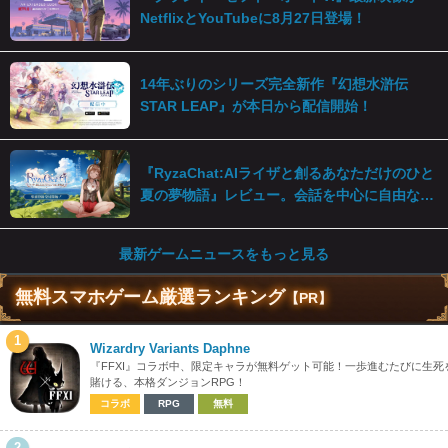
NetflixとYouTubeに8月27日登場！
14年ぶりのシリーズ完全新作『幻想水滸伝
STAR LEAP』が本日から配信開始！
『RyzaChat:AIライザと創るあなただけのひと
夏の夢物語』レビュー。会話を中心に自由な冒
険を進めていくシステムはこれまでにない新鮮
な体験が楽しめる【先行プレイレポート】
最新ゲームニュースをもっと見る
無料スマホゲーム厳選ランキング
【PR】
1
Wizardry Variants Daphne
『FFXI』コラボ中、限定キャラが無料ゲット可能！一歩進むたびに生死
賭ける、本格ダンジョンRPG！
コラボ
RPG
無料
2