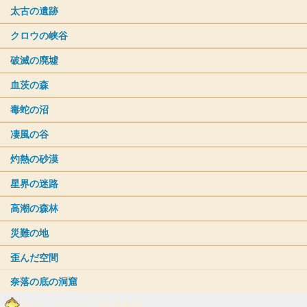
太古の遺跡
クロウの峡谷
破滅の廃墟
血茨の森
毒蛇の沼
凄風の谷
灼熱の砂漠
星界の迷路
高潮の森林
災難の地
歪んだ空間
奈落の底の洞窟
タイムズピーク「奇境漫遊」