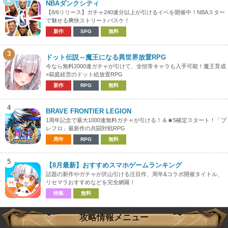
NBAダンクシティ
【8/6リリース】ガチャ240連分以上が引けるイベを開催中！NBAスター
で魅せる爽快ストリートバスケ！
新作
SPG
無料
3
ドット伝説～魔王になる異世界放置RPG
今なら無料2000連ガチャが引けて、全恒常キャラも入手可能！魔王育成
×箱庭経営のドット絵放置RPG
新作
RPG
無料
4
BRAVE FRONTIER LEGION
1周年記念で最大1000連無料ガチャが引ける！＆★5確定スタート！「ブ
レフロ」最新作の共闘対戦RPG
周年
RPG
無料
5
【8月最新】おすすめスマホゲームランキング
話題の新作やガチャが沢山引ける注目作、周年&コラボ開催タイトル、
リセマラおすすめなどを完全網羅！
特集
無料
攻略情報メニュー