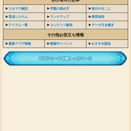
▶︎
リセマラ解説
▶︎
序盤の進め方
▶︎
毎日やること
▶︎
育成システム
▶︎
ランクアップ
▶︎
陣営相性
▶︎
アイテム一覧
▶︎
コンテンツ解放
▶︎
データ引き継ぎ
その他お役立ち情報
▶︎
最新アプデ情報
▶︎
開催中イベント
▶︎
おすすめ課金
AFKアリーナ攻略トップページ