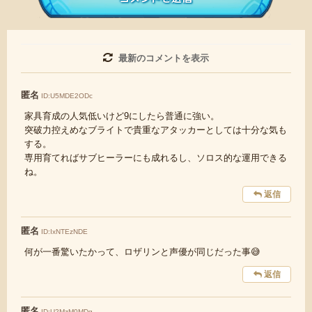
・アカウントの売買など金銭が絡む内容の投稿
・各ゲームのネタバレを含む内容の投稿
・その他、管理者が不適切と判断した投稿
コメントの削除につきましては下記フォームより申請を
最新のコメントを表示
いただけますでしょうか。
匿名
ID:U5MDE2ODc
コメントの削除を申請する
※投稿内容を確認後、順次対
応させていただきます。ご了承ください。
家具育成の人気低いけど9にしたら普通に強い。
※一度削除したコメントは復元ができませんのでご注意
突破力控えめなブライトで貴重なアタッカーとしては十分な気も
ください。
する。
専用育てればサブヒーラーにも成れるし、ソロス的な運用できる
また、過度な利用規約の違反や、弊社に損害の及ぶ内容の書き込み
ね。
があった場合は、法的措置をとらせていただく場合もございますの
で、あらかじめご理解くださいませ。
返信
匿名
ID:IxNTEzNDE
何が一番驚いたかって、ロザリンと声優が同じだった事😅
返信
匿名
ID:U2MzM0MDg