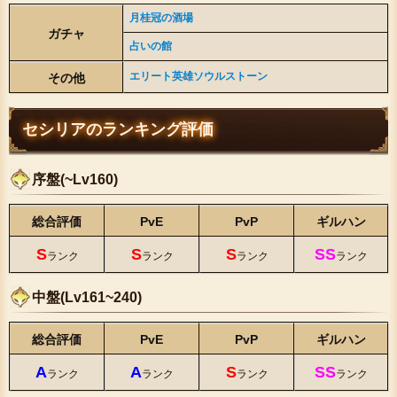
月桂冠の酒場
ガチャ
占いの館
エリート英雄ソウルストーン
その他
セシリアのランキング評価
序盤(~Lv160)
総合評価
PvE
PvP
ギルハン
S
S
S
SS
ランク
ランク
ランク
ランク
中盤(Lv161~240)
総合評価
PvE
PvP
ギルハン
A
A
S
SS
ランク
ランク
ランク
ランク