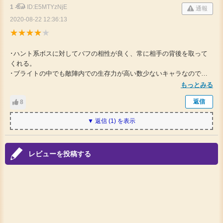
1 𓃰
ID:E5MTYzNjE
通報
2020-08-22 12:36:13
･ハント系ボスに対してバフの相性が良く、常に相手の背後を取って
くれる。
･ブライトの中でも敵陣内での生存力が高い数少ないキャラなので陣
営縛りの際も安心して入れやすい。
もっとみる
返信
8
▼ 返信 (1) を表示
レビューを投稿する