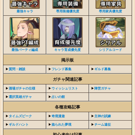
最強キャラ
専用装備優先度
専用家具優先度
最強パーティ編成
キャラ育成優先度
シリアルコード
掲示板
▶︎
質問・雑談
▶︎
フレンド募集
▶︎
ギルド募集
ガチャ関連記事
▶︎
酒場ガチャの仕様
▶︎
ウィッシュリスト
▶︎
陣営ガチャ
▶︎
選択英雄ガチャ
▶︎
占いの館
各種攻略記事
▶︎
タイムズピーク
▶︎
奇境漫遊
▶︎
主神の試練
▶︎
ギルドハント
▶︎
捻られた夢境
▶︎
チーム遠征
初心者向け記事