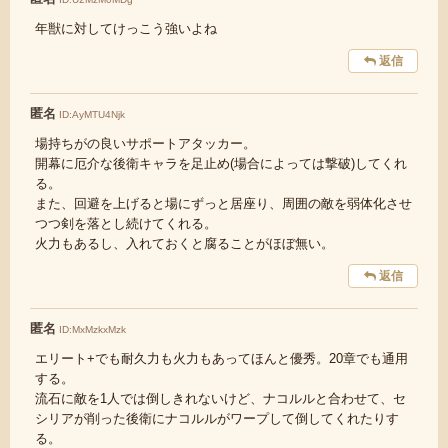
年獣に対してけっこう強いよね
返信
匿名
ID:AyMTU4Njk
場持ちがの良いサポートアタッカー。
開幕に厄介な後衛キャラを足止め(場合によっては撃破)してくれ
る。
また、回避を上げると場にずっと居座り、周囲の敵を弱体化させ
つつ剣を落とし続けてくれる。
火力もあるし、入れておくと腐ることがほぼ無い。
返信
匿名
ID:MxMzkxMzk
エリート+でも耐久力も火力もあってほんと優秀。20章でも通用
する。
流石に敵を1人では倒しきれないけど、ナコルルと合わせて、セ
シリアが削った後衛にナコルルがワープして倒してくれたりす
る。