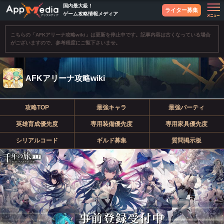
国内最大級！
ライター募集
ゲーム攻略情報メディア
こちらの「AFKアリーナ攻略wiki」は更新を停止中です。記事内容は古くなっている場合
がございますので、参考程度にご覧下さいませ。
AFKアリーナ攻略wiki
攻略TOP
最強キャラ
最強パーティ
英雄育成優先度
専用装備優先度
専用家具優先度
シリアルコード
ギルド募集
質問掲示板