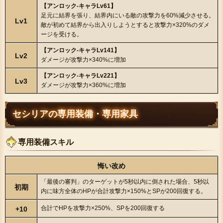
【アンロック-キャラLv61】
足元に結界を張り、結界内にいる敵の攻撃力を60%減少させる。
Lv1
敵が初めて結界から出入りしようとすると攻撃力×320%のダメ
ージを受ける。
【アンロック-キャラLv141】
Lv2
ダメージが攻撃力×340%に増加
【アンロック-キャラLv221】
Lv3
ダメージが攻撃力×360%に増加
セシリアの専用装備・専用家具
専用装備スキル
悔い改め
「最後の審判」のターゲットが5秒以内に倒された場合、5秒以
初期
内に味方全体のHPが合計攻撃力×150%とSPが200回復する。
合計でHPを攻撃力×250%、SPを200回復する
+10