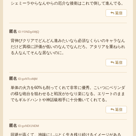
シェミーラやらなんやらの厄介な後衛はこれで倒して進んでる。
返信
匿名
ID:Y0NDg4MjQ
背伸びクリアでどんどん進みたいなら必須なくらいのキャラなん
だけど異様に評価が低いのなんでなんだろ。アタリアを重ねられ
る人なんてそんな居ないのに。
返信
匿名
ID:gxNTcxMjM
単体の火力を60%も削ってくれて非常に優秀。こいつにベリンダ
の様な砲台を狙わせると戦況がかなり楽になる。エリートのまま
でもギルドハントや神話級相手に十分働いてくれてる。
返信
匿名
ID:gxNDI1NDM
回避が高くて、地味にしぶとく生き残り続けるイメージがある