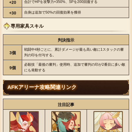
合計でHPを攻撃力×350%、SPを200回復する
+20
自身は追加で50%の回復効果を獲得
+30
専用家具スキル
判決指示
戦闘中4秒ごとに、累計ダメージが最も高い敵に1スタックの審
3個
判の印を付与する。
必殺技「最後の審判」使用時、追加で審判の印が2番目に多い敵
9個
にも発動する
AFKアリーナ攻略関連リンク
注目記事