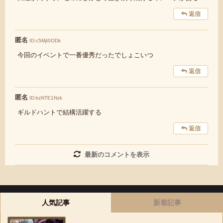
返信
匿名
ID:c5MjI0ODk
今回のイベントで一番優秀だったでしょこいつ
返信
匿名
ID:kzNTE1Nzk
ギルドハントで結構活躍する
返信
最新のコメントを表示
人気記事
新着記事