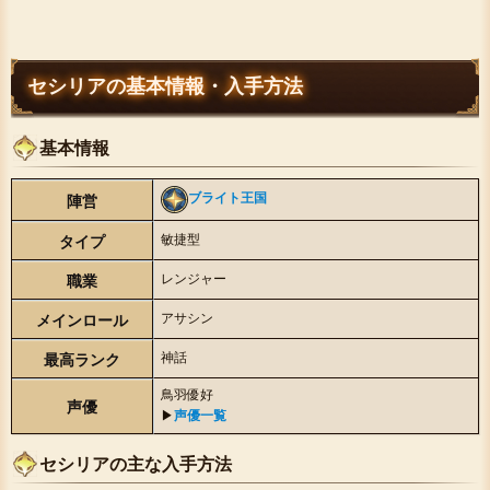
セシリアの基本情報・入手方法
基本情報
ブライト王国
陣営
敏捷型
タイプ
レンジャー
職業
アサシン
メインロール
神話
最高ランク
鳥羽優好
声優
▶︎
声優一覧
セシリアの主な入手方法