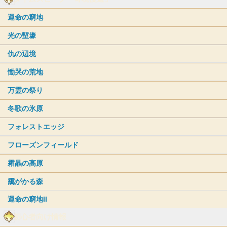
運命の窮地
光の塹壕
仇の辺境
慟哭の荒地
万霊の祭り
冬歌の氷原
フォレストエッジ
フローズンフィールド
霜晶の高原
靄がかる森
運命の窮地II
初心者向け情報